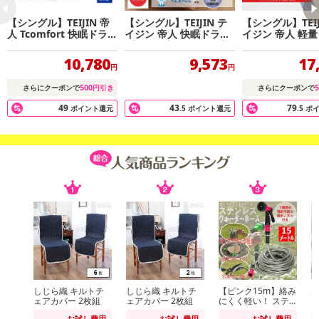
【シングル】TEIJIN 帝
【シングル】TEIJIN テ
【シングル】TEIJ
人 Tcomfort 快眠ドライ
イジン 帝人 快眠ドライ
イジン 帝人 軽
高性能除湿マット
プラス（高吸湿タイプ）
クト敷布団 スゴ
10,780
9,573
17
円
円
500
5
さらにクーポンで
円引き
さらにクーポンで
49
43
79
ポイント還元
.5
ポイント還元
.5
ポ
しじら織 キルトチ
しじら織 キルトチ
【ピンク15m】絡み
[
ェアカバー 2枚組
ェアカバー 2枚組
にくく軽い！ ステ
ー
ンレスウォーターホ
ト
お試し費用
お試し費用
お試し費用