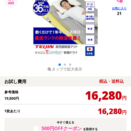
499
21
タップで拡大表示
お試し費用
税込・送料込
16,280
参考価格
円
19,800
円
16,280
1枚あたり
円
今すぐ使える
500円OFFクーポン
を取得する