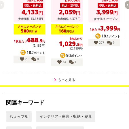
ース (散水パター
チ
ン：7種類切替可)
※
税込・送料込
税込・送料込
税込・送料込
4,133
2,059
3,999
円
円
円
参考価格
13,134
円
参考価格
4,378
円
参考価格
オープン
3,999
さらにクーポンで
さらにクーポンで
1あたり
円
500
160
円引き
円引き
18
.1ポイント
688
1枚あたり
.9
1,029
1枚あたり
円
277
9
.5
円
(2,189円)
(2,189円)
18
.7ポイント
9
.3ポイント
29
0
34
1
もっと見る
関連キーワード
ちょっプル
インテリア・家具・収納・寝具