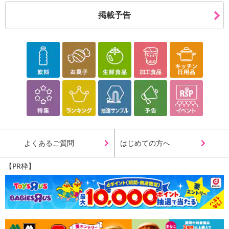
・なんだかお布団がジメジメ…
・カラッとした布団で寝たい…
掲載予告
・雨が降っていて布団を外に干せない…
・お布団が汗クサイ気がする…
そんな時の湿気&消臭対策にオススメ★
■布団やマットレスのジメジメにさようなら!​
気になる布団やマットレスのジメジメ対策に年中活躍​します。
ベルオアシス®はシリカゲルの2倍、コットンの7倍も高い吸湿性能
をもちます。
■除湿だけじゃない！消臭機能もバツグン！​
ベルオアシス®はアンモニア、酢酸、トリメチルアミン、インドー
よくあるご質問
はじめての方へ
ルなどに対して優れた消臭機能を発揮します。
【PR枠】
​小さなお子様や、介護等の必要な方、ペットを飼われている方など
におすすめです。
■繰り返し使えて経済的！！​
しっかり除湿しても干すだけで除湿力は回復します。​
何度も使えるのでコスパに優れ、お財布にも優しいのが嬉しいポイ