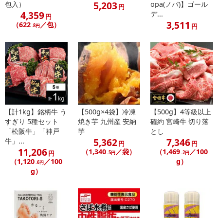
5,203
包入）
opa(ノパ)】ゴール
円
4,359
デ...
円
3,511
（622
／包）
円
.8円
【計1kg】銘柄牛 う
【500g×4袋】冷凍
【500g】4等級以上
すぎり 5種セット
焼き芋 九州産 安納
確約 宮崎牛 切り落
「松阪牛」「神戸
芋
とし
5,362
7,346
牛」...
円
円
11,206
（1,340
／袋）
（1,469
／100
円
.5円
.2円
（1,120
／100
g）
.6円
g）