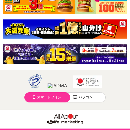
ントです。
■軽量＆ソフトな感覚​
シリーズ最高の柔らかさ＆肌触り！！
​軽いので干す時＆収納時に取り扱いラクラク。​
布団と一緒に畳めるので、押入れ内の除湿対策としても活躍しま
す。
・原産国（最終加工地）：日本
・原材料/材質/素材：ポリエステル37％ 複合繊維（ポリエステ
ル）23％ 合成繊維（ベルオアシス®）40％
・商品カラー：イエロー系
・使用方法：湿気を十分吸収すると、センサーの色が変わってお知
らせ。天日で3-5時間干して乾燥させるだけで吸収力は戻り、繰り返
スマートフォン
パソコン
し何度でも使えて経済的です。
・商品サイズ：ダブル 約130×180cm
・商品重量：1.6kg
注意事項