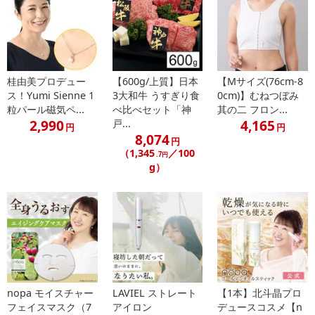
桂由美プロデュー
【600g/上質】日本
【Mサイズ(76cm-8
ス！Yumi Sienne 1
3大和牛 うすぎり食
0cm)】むねつぼみ
粒パール磁気ペ...
べ比べセット「神
其の二 フロン...
2,990
4,165
戸...
円
円
8,074
円
（1,345
／100
.7円
g）
nopa モイスチャー
LAVIEL ストレート
【1本】北斗晶プロ
フェイスマスク（7
アイロン
デュースコスメ【n