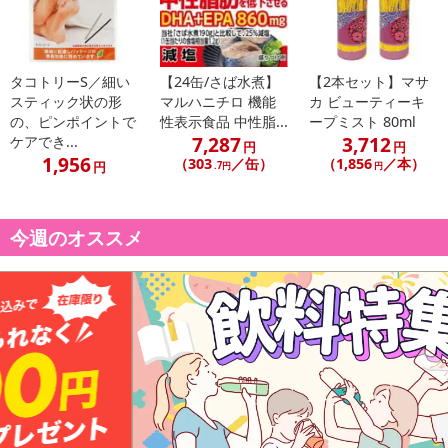
タコトリーS／細い
【24缶/さば水煮】
【2本セット】マサ
スティック状の形
マルハニチロ 機能
カ ビューティーキ
の、ピンポイントで
性表示食品 中性脂...
ープミスト 80ml
7,287
3,712
ケアでき...
円
円
1,956
（303
／缶）
（1,856
／本）
円
.7円
円
今週のオススメ