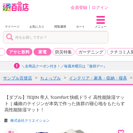
会員登録
ログイン
マイページ
お気に入り
閲覧履歴
カート
メニュー
品
アサヒ飲料
家電
防災特集
ガーデニング
クチコミ人
＼全商品クーポン付き！／毎週木曜日は『激得デー』
サンプル百貨店
ちょっプル
インテリア・家具・収納・寝具
【ダブル】TEIJIN 帝人 Tcomfort 快眠ドライ 高性能除湿マッ
ト | 繊維のテイジンが本気で作った抜群の寝心地をもたらす
高性能除湿マット！
株式会社クリエイション
残り