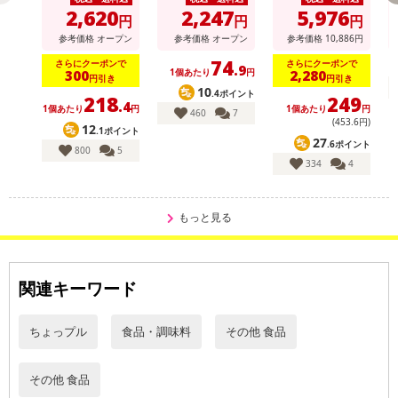
2,620
2,247
5,976
る場合がございます。
円
円
円
また、[新たな加工食品の原料原産地表示制度]の経過措置期間の終
参考価格
オープン
参考価格
オープン
参考価格
10,886
円
了により、商品詳細内に記載の原産国・原材料の表記が旧表記の場
74
さらにクーポンで
さらにクーポンで
.9
1個あたり
円
300
2,280
合がございます。
円引き
円引き
10
.4ポイント
あらかじめご了承いただいた上でお申込みください。なお、本理由
218
249
.4
1個あたり
円
1個あたり
円
460
7
によるお申込み後のキャンセル・返品交換は対応いたしかねます。
(453
.6
円)
12
.1ポイント
27
.6ポイント
800
5
【お支払いについて】
334
4
※送料はお試し費用に含まれております。
※d払い、PayPay、au PAY、au PAY（auかんたん決済）、ソフトバ
もっと見る
ンクまとめて支払い、楽天ペイ、メルペイ、AEON Pay、Amazon
Payでお支払いの場合、決済のため外部サイトへ遷移します。
※予約商品は決済手段ごとに定められた決済期限日にお支払いを完
了することがございます。ご了承いただいたうえでお申し込みくだ
関連キーワード
さい。
ちょっプル
食品・調味料
その他 食品
【配送伝票番号について】
※配送形態がメール便の商品については、商品の発送完了後、配送
その他 食品
伝票番号がマイページに表示されない場合もございます。