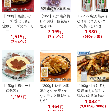
■
その他共通および商品カテゴリー別注意事項（※必ずご確認くだ
さい）
【200g】薫製いか
【1kg】紀州南高梅
(160g×2袋)万能みそ
こちらの情報は
2026年07月09日
時点での情報となります。
チーズ 香ばしさと
しそ風味（個包装）
だれ青じそ入り-つ
濃厚チーズのハーモ
塩分8%
けて美味しい-ま...
7,199
1,380
ニー...
円
円
1,515
（7
／g）
（690
／袋）
円
.2円
円
（7
／g）
.6円
【150g】梅シート
【200g】レモン燻
【100g×1袋】炙り
（個包装）
製さきいか 爽やか
鯖 表面を香ばしく
1,197
なレモンと燻製の香
深みのある味わい
円
1,032
りが...
円
1,464
（1,032
／100g）
円
円
（7
／g）