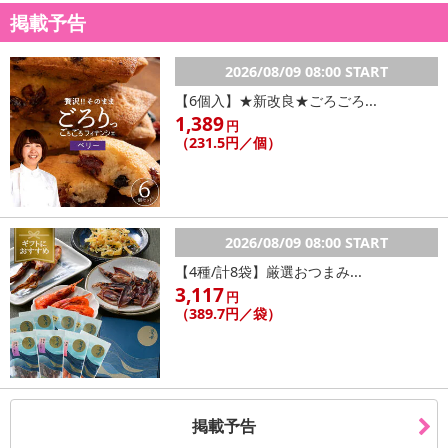
掲載予告
2026/08/09 08:00 START
【6個入】★新改良★ごろごろ...
1,389
円
（231.5円／個）
2026/08/09 08:00 START
【4種/計8袋】厳選おつまみ...
3,117
円
（389.7円／袋）
掲載予告