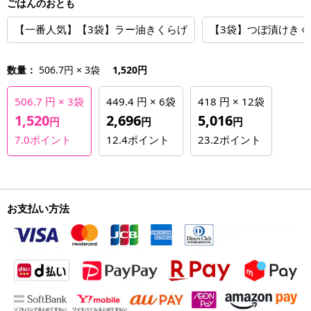
ごはんのおとも
【一番人気】【3袋】ラー油きくらげ
【3袋】つぼ漬けきく
数量：
506.7円 × 3袋
1,520円
506.7 円 × 3袋
449.4 円 × 6袋
418 円 × 12袋
1,520
2,696
5,016
円
円
円
7.0
ポイント
12.4
ポイント
23.2
ポイント
お支払い方法