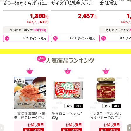
・原産国（最終加工地）：日本
るラー油きくらげ（にん
サイズ！弘乳舎 ストロ
太 味噌味
・原材料/材質/素材：醤油（国内製造）、砂糖、調味梅漬（梅、食
にく入り）
ベリーアイスクリーム
バルク
塩、還元水飴、その他）、乾燥きくらげ、発酵調味料、かつお削り
1,890
2,657
1
円
円
節、醸造酢、風味調味料／ソルビット、調味料（アミノ酸等）、酸
1袋あたり
630
円
1袋あ
味料、酒精、保存料（ソルビン酸K）、着色料（野菜色素、赤106、
150
2
さらにクーポンで
円引き
さらにクーポンで
赤3）、甘味料（甘草、ステビア）、V.B1、（一部に大豆・小麦を
8
12
8
.7
ポイント還元
.3
ポイント還元
.1
ポ
含む）
注意事項
【賞味・消費期限のある商品について】
商品到着時点でのお日持ち期間は、配送日数などにより異なります
のでご了承ください。
【キャンセルについて】
※お申込み後のキャンセルはお受けできません。
記載されている内容を必ずご確認いただき、お届けする商品セット
＜賞味期限間近＞業
生マロニーちゃん 1
サン&テーブル あじ
にご納得いただきましたうえでお申し込みください。
務用鮭フレーク中骨
80g
わうバターのスプレ
ッ
入り 60g×12個
ッド 145g
※パッケージ変更や商品リニューアル（成分など含む）等により、
お試し費用
お試し費用
お試し費用
S
参考の掲載画像や画像内のバーコードなど、お届け商品と多少異な
税込・送料込
税込・送料込
税込・送料込