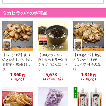
【配送日時の指定について】
タカヒラのその他商品
※配送日時の指定が可能な商品の場合、商品によってご指定できる
配送日、配送時間が異なる可能性がございます。
カート機能をご利用の場合は、配送日時指定をご利用いただけませ
ん。
発送日カレンダー
【170g×1袋】炙り
【180グラム×12
【170g×1袋】焼あ
焼きいわし／いわし
袋】食べるラー油き
ぶりいわし 柚子こ
を甘辛く味付けし、
くらげ（にんにく入
しょう味 柚子の風
炙...
り）...
味...
1,360
5,673
1,316
円
円
円
（8
／g）
（472
／袋）
（7
／g）
円
.8円
.8円
休業日