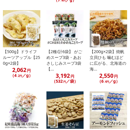
.4円
【500g】ドライフ
【2種/計6袋】 がご
【200g×2袋】焼帆
ルーツアップル【25
めスープ3袋・あお
立貝ひも 噛むほど
0g×2袋】
さしじみスープ3袋
に広がる、北海道の
2,062
【...
海...
円
3,192
2,550
（4
／g）
円
円
.2円
（532
／袋）
（6
／g）
円
.4円