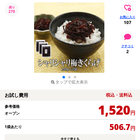
残り
270
107
2
タップで拡大表示
お試し費用
税込・送料込
1,520
参考価格
円
オープン
506.7
1袋あたり
円
今すぐ使える