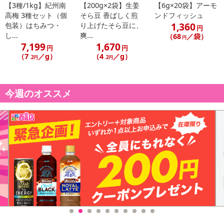
【3種/1kg】紀州南
【200g×2袋】生姜
【6g×20袋】アーモ
高梅 3種セット（個
そら豆 香ばしく煎
ンドフィッシュ
1,360
包装）はちみつ・
り上げたそら豆に、
円
し...
爽...
（68
／袋）
円
7,199
1,670
円
円
（7
／g）
（4
／g）
.2円
.2円
今週のオススメ