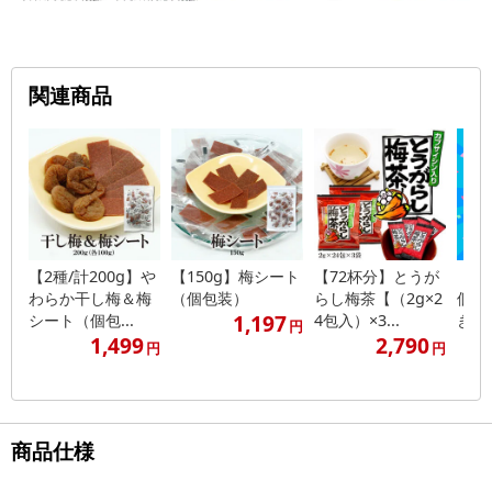
関連商品
【2種/計200g】や
【150g】梅シート
【72杯分】とうが
【23
わらか干し梅＆梅
（個包装）
らし梅茶【（2g×2
個)
1,197
シート（個包...
4包入）×3...
きやわ
円
1,499
2,790
円
円
商品仕様