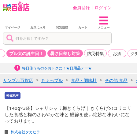
会員登録
ログイン
マイページ
お気に入り
閲覧履歴
カート
メニュー
品
プル太の誕生日！
暑さ日差し対策
防災特集
お酒
ク
毎日使うものをおトクに！★日用品デー★
サンプル百貨店
ちょっプル
食品・調味料
その他 食品
軽減税率
【140g×3袋】シャリシャリ梅きくらげ | きくらげのコリコリ
した食感と梅のさわやかな味と 鰹節を使い絶妙な味わいにな
っております。
株式会社タカヒラ