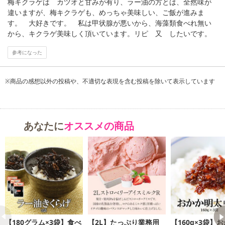
梅キクラゲは カツオと甘みが有り、ラー油の方とは、全然味が
違いますが、梅キクラゲも、めっちゃ美味しい、ご飯が進みま
す。 大好きです。 私は甲状腺が悪いから、海藻類食べれ無い
から、キクラゲ美味しく頂いています。リピ 又 したいです。
参考になった
ご飯のおともに！
※商品の感想以外の投稿や、不適切な表現を含む投稿を除いて表示しています
お酒のおつまみに！
料理のアクセントに！
きくらげのコリコリした食感と梅のさわやかな味と
あなたに
オススメの商品
鰹節を使い絶妙な味わいになっております。
栄養成分表示(100g当たり)エネルギー 207kcal たんぱく質 6.7g 脂
質 0.1g 炭水化物 44.7g 食塩相当量 6.1g
・賞味期限：出荷日より90日以上
【180グラム×3袋】食べ
【2L】たっぷり業務用
【160g×3袋】