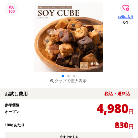
残り
100
61
タップで拡大表示
お試し費用
税込・送料込
4,980
参考価格
円
オープン
830
100gあたり
円
今すぐ使える