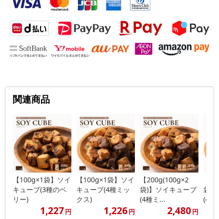
関連商品
【100g×1袋】ソイ
【100g×1袋】ソイ
【200g(100g×2
【40
キューブ(3種のベ
キューブ(4種ミッ
袋)】ソイキューブ
袋)
リー)
クス)
(4種ミ...
(4種ミ
1,227
1,226
2,480
円
円
円