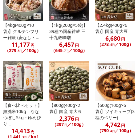
【4kg(400g×10
【1kg(200g×5袋)】
【2.4kg(400g×6
袋)】グルテンフリ
39種の国産雑穀 三
袋)】国産 青大豆
6,680
ー雑穀 (麦なし・...
十九穀味噌
円
11,177
6,457
（278
／100g）
円
円
.4円
（279
／100g）
（645
／100g）
.5円
.7円
【食べ比べセット】
【800g(400g×2
【600g(100g×6
無洗米10kg なな
袋)】国産 青大豆
袋)】ソイキューブ(3
2,376
つぼし5kg・ゆめぴ
種のベリー)
円
4,742
り...
（297
／100g）
円
円
14,413
（790
／100g）
円
.4円
（1,441
／kg）
.3円