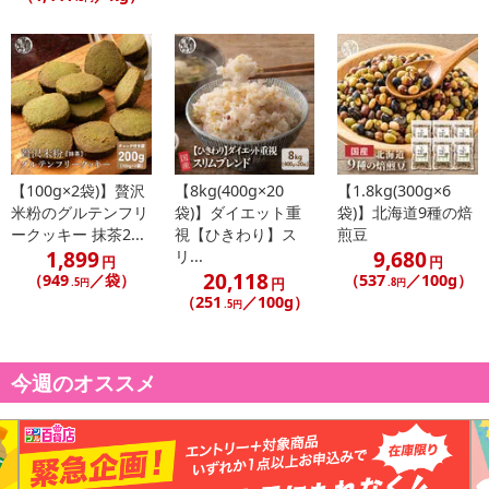
【100g×2袋)】贅沢
【8kg(400g×20
【1.8kg(300g×6
米粉のグルテンフリ
袋)】ダイエット重
袋)】北海道9種の焙
ークッキー 抹茶2...
視【ひきわり】ス
煎豆
1,899
9,680
リ...
円
円
20,118
（949
／袋）
（537
／100g）
円
.5円
.8円
（251
／100g）
.5円
今週のオススメ