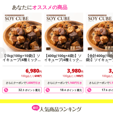
あなたに
オススメの商品
【1kg(100g×10袋)】ソ
【400g(100g×4袋)】ソ
【合計400g(100
イキューブ(4種ミック
イキューブ(4種ミック
袋)】ソイキューブ
ス)
ス)【メール便2個口配
×4種セット)【メ
送】
個口配送】
6,980
3,980
3
円
円
100gあたり
698
円
100gあたり
995
円
100gあ
1,600
1,160
1,
さらにクーポンで
円引き
さらにクーポンで
円引き
さらにクーポンで
32
18
17
.3
ポイント還元
.4
ポイント還元
.6
ポ