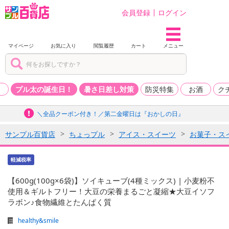
会員登録
ログイン
マイページ
お気に入り
閲覧履歴
カート
メニュー
品
プル太の誕生日！
暑さ日差し対策
防災特集
お酒
ク
＼全品クーポン付き！／第二金曜日は『おかしの日』
サンプル百貨店
ちょっプル
アイス・スイーツ
お菓子・ス
軽減税率
【600g(100g×6袋)】ソイキューブ(4種ミックス) | 小麦粉不
使用＆ギルトフリー！大豆の栄養まるごと凝縮★大豆イソフ
ラボン♪食物繊維とたんぱく質
healthy&smile