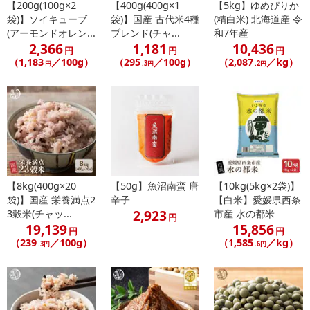
【200g(100g×2
【400g(400g×1
【5kg】ゆめぴりか
袋)】ソイキューブ
袋)】国産 古代米4種
(精白米) 北海道産 令
(アーモンドオレン...
ブレンド(チャ...
和7年産
2,366
1,181
10,436
円
円
円
（1,183
／100g）
（295
／100g）
（2,087
／kg）
円
.3円
.2円
【8kg(400g×20
【50g】魚沼南蛮 唐
【10kg(5kg×2袋)】
袋)】国産 栄養満点2
辛子
【白米】愛媛県西条
2,923
3穀米(チャッ...
市産 水の都米
円
19,139
15,856
円
円
（239
／100g）
（1,585
／kg）
.3円
.6円