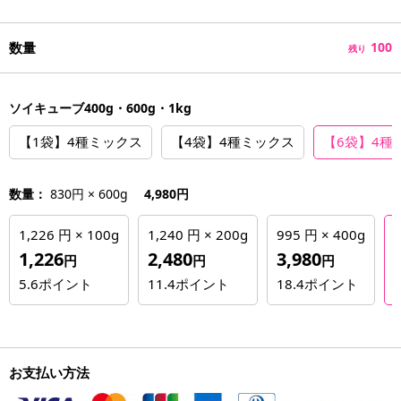
数量
100
残り
ソイキューブ400g・600g・1kg
【1袋】4種ミックス
【4袋】4種ミックス
【6袋】4種
数量：
830円 × 600g
4,980円
1,226 円 × 100g
1,240 円 × 200g
995 円 × 400g
1,226
2,480
3,980
円
円
円
5.6
ポイント
11.4
ポイント
18.4
ポイント
2
お支払い方法