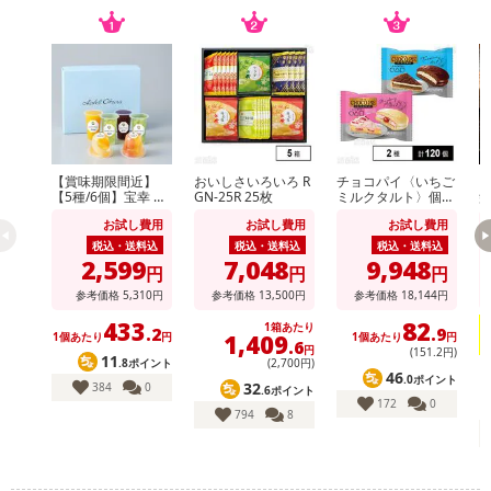
【賞味期限間近】
おいしさいろいろ R
チョコパイ〈いちご
【
【5種/6個】宝幸 ホ
GN-25R 25枚
ミルクタルト〉個売
盆
テルオークラフルー
り /〈ティラミスタ
き
お試し費用
お試し費用
お試し費用
ツゼリーセレクショ
ルト〉個売り
木
ン
税込・送料込
税込・送料込
税込・送料込
2,599
7,048
9,948
円
円
円
参考価格
5,310
円
参考価格
13,500
円
参考価格
18,144
円
433
82
1箱あたり
.2
.9
1,409
1個あたり
円
1個あたり
円
.6
円
(151
.2
円)
11
.8ポイント
(2,700円)
46
.0ポイント
1
32
384
0
.6ポイント
172
0
794
8