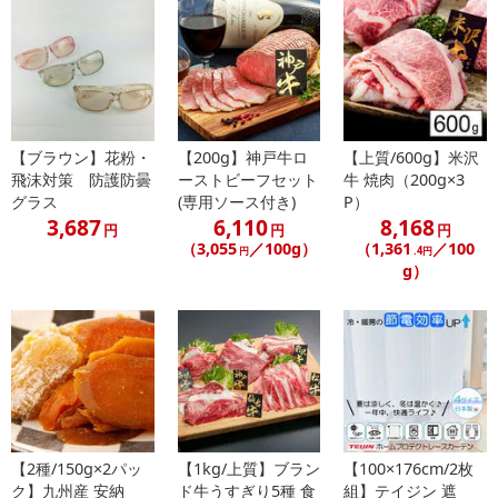
【配送伝票番号について】
※配送形態がメール便の商品については、商品の発送完了後、配送
伝票番号がマイページに表示されない場合もございます。
【配送日時の指定について】
※配送日時の指定が可能な商品の場合、商品によってご指定できる
【ブラウン】花粉・
【200g】神戸牛ロ
【上質/600g】米沢
配送日、配送時間が異なる可能性がございます。
飛沫対策 防護防曇
ーストビーフセット
牛 焼肉（200g×3
カート機能をご利用の場合は、配送日時指定をご利用いただけませ
グラス
(専用ソース付き)
P）
3,687
6,110
8,168
ん。
円
円
円
（3,055
／100g）
（1,361
／100
円
.4円
g）
発送日カレンダー
【2種/150g×2パッ
【1kg/上質】ブラン
【100×176cm/2枚
ク】九州産 安納
ド牛うすぎり5種 食
組】テイジン 遮