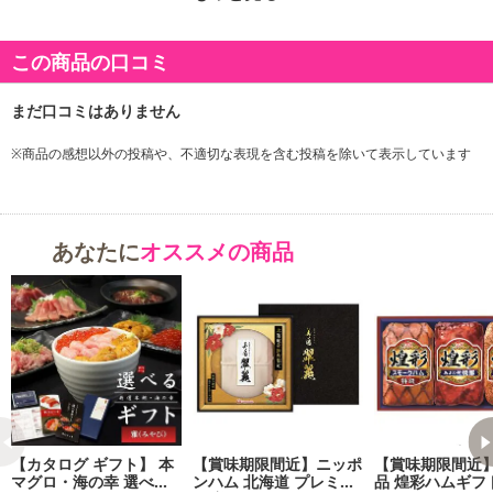
商品詳細
この商品の口コミ
※商品の感想以外の投稿や、不適切な表現を含む投稿を除いて表示しています
あなたに
オススメの商品
【カタログ ギフト】 本
【賞味期限間近】ニッポ
【賞味期限間近
マグロ・海の幸 選べる
ンハム 北海道 プレミア
品 煌彩ハムギフ