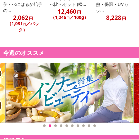
芋・べにはるか飴芋
べ比べセット (松...
熱・保温・UVカ
12,460
の...
ッ...
休業日
円
2,062
8,228
（1,246
／100g）
円
円
円
（1,031
／パッ
円
■
その他共通および商品カテゴリー別注意事項（※必ずご確認くだ
ク）
さい）
こちらの情報は
2026年07月09日
時点での情報となります。
今週のオススメ