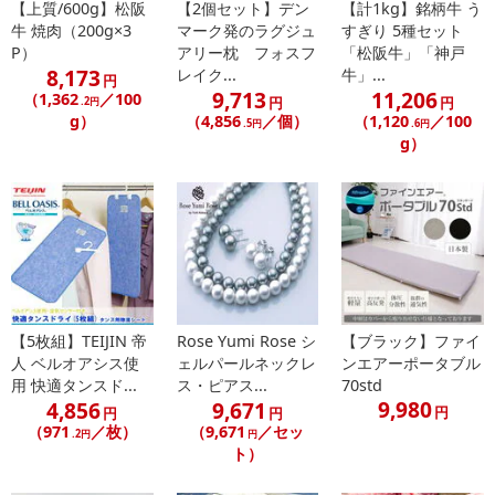
記載されている内容を必ずご確認いただき、お届けする商品セット
【上質/600g】松阪
【2個セット】デン
【計1kg】銘柄牛 う
牛 焼肉（200g×3
マーク発のラグジュ
すぎり 5種セット
にご納得いただきましたうえでお申し込みください。
P）
アリー枕 フォスフ
「松阪牛」「神戸
※パッケージ変更や商品リニューアル（成分など含む）等により、
8,173
レイク...
牛」...
円
参考の掲載画像や画像内のバーコードなど、お届け商品と多少異な
9,713
11,206
（1,362
／100
円
円
.2円
る場合がございます。
g）
（4,856
／個）
（1,120
／100
.5円
.6円
また、[新たな加工食品の原料原産地表示制度]の経過措置期間の終
g）
了により、商品詳細内に記載の原産国・原材料の表記が旧表記の場
合がございます。
あらかじめご了承いただいた上でお申込みください。なお、本理由
によるお申込み後のキャンセル・返品交換は対応いたしかねます。
【お支払いについて】
※送料はお試し費用に含まれております。
※d払い、PayPay、au PAY、au PAY（auかんたん決済）、ソフトバ
【5枚組】TEIJIN 帝
Rose Yumi Rose シ
【ブラック】ファイ
ンクまとめて支払い、楽天ペイ、メルペイ、AEON Pay、Amazon
人 ベルオアシス使
ェルパールネックレ
ンエアーポータブル
用 快適タンスド...
ス・ピアス...
70std
Payでお支払いの場合、決済のため外部サイトへ遷移します。
9,980
4,856
9,671
円
※予約商品は決済手段ごとに定められた決済期限日にお支払いを完
円
円
（971
／枚）
（9,671
／セッ
.2円
円
了することがございます。ご了承いただいたうえでお申し込みくだ
ト）
さい。