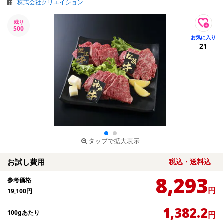
株式会社クリエイション
残り
500
21
タップで拡大表示
お試し費用
税込・送料込
8,293
参考価格
円
19,100
円
1,382.2
100gあたり
円