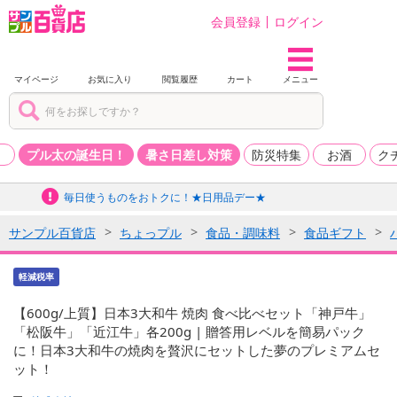
会員登録
ログイン
マイページ
お気に入り
閲覧履歴
カート
メニュー
品
プル太の誕生日！
暑さ日差し対策
防災特集
お酒
ク
毎日使うものをおトクに！★日用品デー★
サンプル百貨店
ちょっプル
食品・調味料
食品ギフト
軽減税率
【600g/上質】日本3大和牛 焼肉 食べ比べセット「神戸牛」
「松阪牛」「近江牛」各200g | 贈答用レベルを簡易パック
に！日本3大和牛の焼肉を贅沢にセットした夢のプレミアムセ
ット！