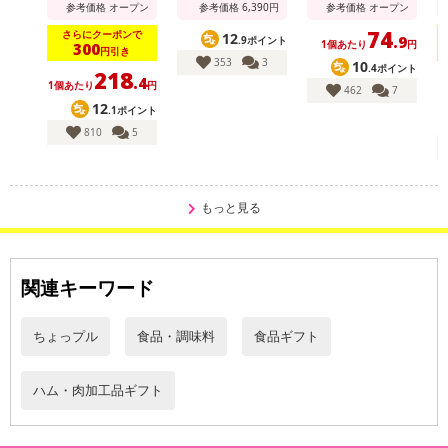
参考価格
オープン
参考価格
6,390
円
参考価格
オープン
ご自宅に「松阪牛」「神戸牛」「近江牛」の日本3大和牛が、それぞ
74
さらにクーポンで
12
.9
.9ポイント
れ200gの合計
1個あたり
円
300
円引き
353
3
10
600gがまとめてセットになって届くという夢の商品！
.4ポイント
218
.4
1個あたり
円
しかも、ブランド牛の肉質ランクも「松阪牛」「近江牛」共にA3ラ
462
7
12
.1ポイント
ンク以上、「神戸
810
5
牛」はA4ランクを確約する豪華さ！
贈答にもご利用頂けるハイレベルな上質バージョンです。
百貨店などで取り扱って頂くレベルですので、ご自宅用に、贈答用
に是非、ご利用く
もっと見る
ださい。
・賞味期限：
関連キーワード
製造日より180日
※商品到着時点でのお日持ち期間は、配送日数などにより異なり
ちょっプル
食品・調味料
食品ギフト
ますのでご了承ください。
・原産国（最終加工地）：日本
・原材料/材質/素材：牛肉(バラ肉、カタ肉)
ハム・肉加工品ギフト
・注意事項：
○等級: