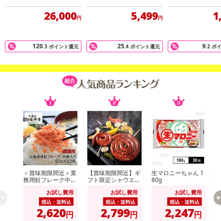
ギフト「雅」みやび[[カ
ム 美ノ国 翆麗
め(GT-353)
タログギフト-雅]
26,000
5,499
1
円
円
120
25
9
.3
ポイント還元
.4
ポイント還元
.2
ポ
●贈答にもご利用頂けるハイレベルな上質バージョンです。
●日本3大和牛(松阪牛・神戸牛・近江牛)を贅沢に食べ比べ！
＜賞味期限間近＞業
【賞味期限間近】ギ
生マロニーちゃん 1
サ
●松阪牛、近江牛はA3ランク以上、神戸牛はA4ランク以上を確約！
務用鮭フレーク中骨
フト限定シャウエッ
80g
入り 60g×12個
センSEG-500
ッ
お試し費用
お試し費用
お試し費用
日本を代表する高級銘柄牛「松阪牛」「神戸牛」「近江牛」の日本3
税込・送料込
税込・送料込
税込・送料込
大和牛を食べ比
2,620
2,799
2,247
円
円
円
べられる夢のセット！