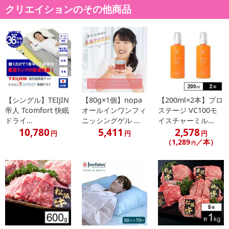
・松阪牛:A3ランク以上
クリエイションのその他商品
・神戸牛:A4ランク以上
・近江牛:A3ランク以上
○原材料原産地:
・松阪牛:三重県
・神戸牛:兵庫県
・近江牛:滋賀県
○保存方法:-18℃以下
○お召し上がり方:
【シングル】TEIJIN
【80g×1個】nopa
【200ml×2本】プロ
帝人 Tcomfort 快眠
オールインワンフィ
ステージ VC100モ
・凍っている場合は、自然解凍してください。
ドライ...
ニッシングゲル ...
イスチャーミル...
10,780
5,411
2,578
円
円
円
注意事項
（1,289
／本）
円
【賞味・消費期限のある商品について】
商品到着時点でのお日持ち期間は、配送日数などにより異なります
のでご了承ください。
【キャンセルについて】
※お申込み後のキャンセルはお受けできません。