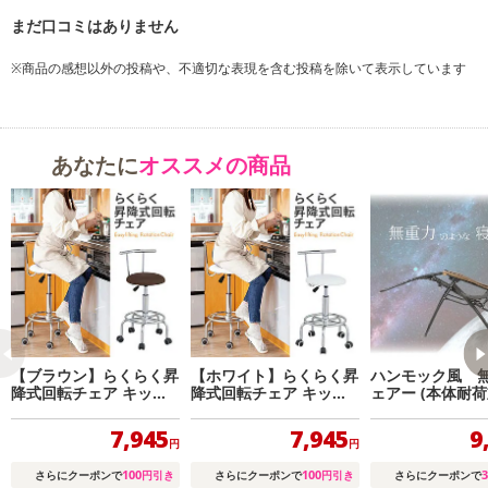
※商品の感想以外の投稿や、不適切な表現を含む投稿を除いて表示しています
あなたに
オススメの商品
【ブラウン】らくらく昇
【ホワイト】らくらく昇
ハンモック風 
降式回転チェア キッチ
降式回転チェア キッチ
ェアー (本体耐荷
ンチェア
ンチェア
0kg／枕、カバ
ドテーブル付き)
7,945
7,945
9
円
円
100
100
3
さらにクーポンで
円引き
さらにクーポンで
円引き
さらにクーポンで