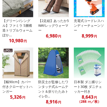
キッチン以外に、リモートワーク・テレワーク等のパソコンチェア
や、カウンタースツールとしても活躍します。
・原産国（最終加工地）：中国
【グリーン/シング
【2足組】あったか5
充電式コードレスハ
ル】ファミラ 5層構
WAYレッグウォーマ
ンディーチェーンソ
・原材料/材質/素材：スチール、座面：合成皮革・ウレタン
造トリプルウォーム
ー
ー
・商品カラー：ブラック
6,980
8,999
ぽか...
円
円
・商品サイズ：約幅44×奥行47×高さ73-90cm、座面サイズ：約直径
10,980
円
33.5cm、座面高さ：約54-71cm
・商品重量：約5.2kg
・その他商品仕様：耐荷重/100kg、お客様組立式
注意事項
【賞味・消費期限のある商品について】
【幅90cm】カバー
防災士が監修したワ
日本製 ダニ捕りシ
商品到着時点でのお日持ち期間は、配送日数などにより異なります
付きクローゼットハ
ンタッチ式ルームテ
ート30枚 ダニチェ
のでご了承ください。
ンガー
ント＆折りたたみト
ッカー付き
5,326
8,643
イレD...
円
円
【キャンセルについて】
8,916
（288
／枚）
円
.1円
※お申込み後のキャンセルはお受けできません。