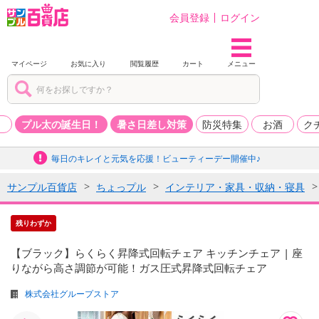
会員登録
ログイン
マイページ
お気に入り
閲覧履歴
カート
メニュー
品
プル太の誕生日！
暑さ日差し対策
防災特集
お酒
ク
毎日のキレイと元気を応援！ビューティーデー開催中♪
サンプル百貨店
ちょっプル
インテリア・家具・収納・寝具
残りわずか
【ブラック】らくらく昇降式回転チェア キッチンチェア | 座
りながら高さ調節が可能！ガス圧式昇降式回転チェア
株式会社グループストア