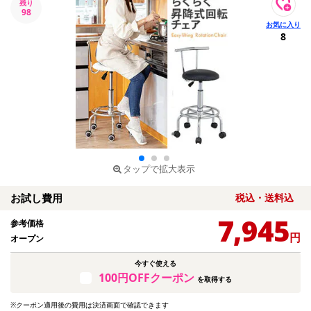
残り
98
8
タップで拡大表示
お試し費用
税込・送料込
7,945
参考価格
円
オープン
今すぐ使える
100円OFFクーポン
を取得する
※クーポン適用後の費用は決済画面で確認できます