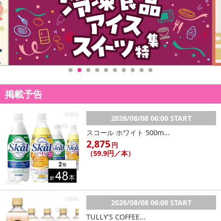
休業日
■
その他共通および商品カテゴリー別注意事項（※必ずご確認くだ
さい）
こちらの情報は
2026年07月09日
時点での情報となります。
掲載予告
2026/08/08 06:00 START
スコール ホワイト 500m...
2,875
円
（59.9円／本）
2026/08/08 06:00 START
TULLY’S COFFEE...