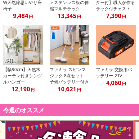
W天然籐思いやり座
＞ステンレス板の伸
ター付】職人が作る
【配送伝票番号について】
椅子
縮マルチラック
ラック付チェスト
※配送形態がメール便の商品については、商品の発送完了後、配送
9,484
13,345
7,390
円
円
円
伝票番号がマイページに表示されない場合もございます。
【配送日時の指定について】
※配送日時の指定が可能な商品の場合、商品によってご指定できる
配送日、配送時間が異なる可能性がございます。
カート機能をご利用の場合は、配送日時指定をご利用いただけませ
ん。
【幅90cm】天然木
ファミラ スピンマ
ファミラ 交換用バ
カーテン付きシング
ジック 8点セット＋
ッテリー 21V
発送日カレンダー
4,060
ルハンガー
予備バッテリー付き
円
12,190
10,621
円
円
今週のオススメ