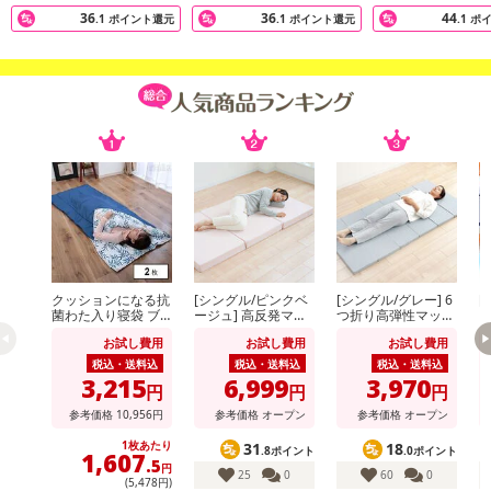
36
36
44
.1
ポイント還元
.1
ポイント還元
.1
ポ
クッションになる抗
[シングル/ピンクベ
[シングル/グレー] 6
[
菌わた入り寝袋 ブ
ージュ] 高反発マッ
つ折り高弾性マット
ー
ルー
トレス 厚さ10セン
レス (カバー付) ※日
ス
お試し費用
お試し費用
お試し費用
チ 130N (カバー付)
本製
ー
※日本製
付
税込・送料込
税込・送料込
税込・送料込
3,215
6,999
3,970
円
円
円
参考価格
10,956
円
参考価格
オープン
参考価格
オープン
1枚あたり
31
18
.8ポイント
.0ポイント
1,607
.5
円
25
0
60
0
(5,478円)