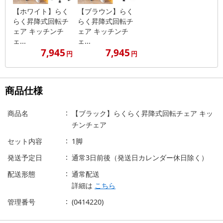
【ホワイト】らく
【ブラウン】らく
らく昇降式回転チ
らく昇降式回転チ
ェア キッチンチ
ェア キッチンチ
ェ...
ェ...
7,945
7,945
円
円
商品仕様
商品名
【ブラック】らくらく昇降式回転チェア キッ
チンチェア
セット内容
1脚
発送予定日
通常3日前後（発送日カレンダー休日除く）
配送形態
通常配送
詳細は
こちら
管理番号
(0414220)