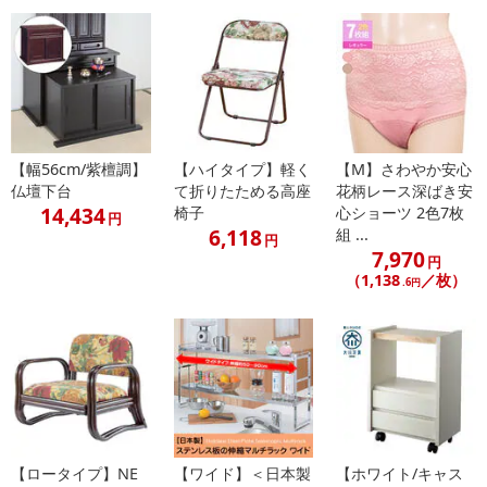
記載されている内容を必ずご確認いただき、お届けする商品セット
にご納得いただきましたうえでお申し込みください。
※パッケージ変更や商品リニューアル（成分など含む）等により、
参考の掲載画像や画像内のバーコードなど、お届け商品と多少異な
る場合がございます。
また、[新たな加工食品の原料原産地表示制度]の経過措置期間の終
了により、商品詳細内に記載の原産国・原材料の表記が旧表記の場
【幅56cm/紫檀調】
【ハイタイプ】軽く
【M】さわやか安心
合がございます。
仏壇下台
て折りたためる高座
花柄レース深ばき安
14,434
あらかじめご了承いただいた上でお申込みください。なお、本理由
椅子
心ショーツ 2色7枚
円
6,118
組 ...
によるお申込み後のキャンセル・返品交換は対応いたしかねます。
円
7,970
円
（1,138
／枚）
.6円
【お支払いについて】
※送料はお試し費用に含まれております。
※d払い、PayPay、au PAY、au PAY（auかんたん決済）、ソフトバ
ンクまとめて支払い、楽天ペイ、メルペイ、AEON Pay、Amazon
Payでお支払いの場合、決済のため外部サイトへ遷移します。
※予約商品は決済手段ごとに定められた決済期限日にお支払いを完
了することがございます。ご了承いただいたうえでお申し込みくだ
さい。
【ロータイプ】NE
【ワイド】＜日本製
【ホワイト/キャス