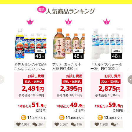
休業日
■
その他共通および商品カテゴリー別注意事項（※必ずご確認くだ
ドデカミンのゼロが
アサヒ ほっこり十
「カルピスウォータ
さい）
こんなにおいしいわ
六茶 PET 480ml
ーⓇ」PET 500ml
ヘ
けがない PET 500ml
短
お試し費用
お試し費用
お試し費用
こちらの情報は
2026年07月09日
時点での情報となります。
税込・送料込
税込・送料込
税込・送料込
2,491
2,395
2,875
円
円
円
参考価格
10,368
円
参考価格
10,368
円
参考価格
10,368
円
51
49
59
.9
.9
.9
1本あたり
円
1本あたり
円
1本あたり
円
(216円)
(216円)
(216円)
11
11
13
.5ポイント
.0ポイント
.3ポイント
4,967
264
3,367
116
1,200
4