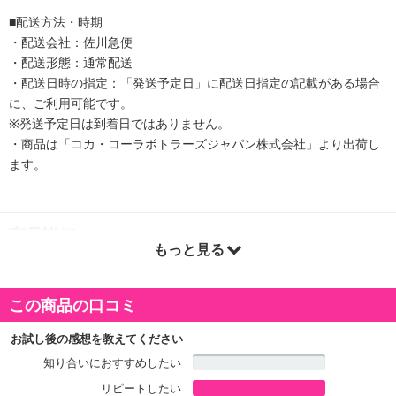
■配送方法・時期
・配送会社：佐川急便
・配送形態：通常配送
・配送日時の指定：「発送予定日」に配送日指定の記載がある場合
に、ご利用可能です。
※発送予定日は到着日ではありません。
・商品は「コカ・コーラボトラーズジャパン株式会社」より出荷し
ます。
商品詳細
もっと見る
『アクエリアス NEWATER』は、水より優れた水分補給ができる付
加価値のある水です。
この商品の口コミ
適度なアミノ酸*とミネラル**を含むため、水分が水より素早くし
みわたり、長くうるおう、スポーツドリンクのような機能を持ちな
お試し後の感想を教えてください
がら、水のように糖質・カロリーゼロ。
知り合いにおすすめしたい
スポーツドリンクと水のいいとこどりで、水分補給として水やお
リピートしたい
茶、スポーツドリンクを飲んでいる方に特におすすめです。