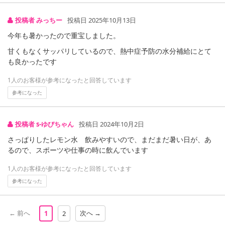
商品到着時点でのお日持ち期間は、配送日数などにより異なります
のでご了承ください。
投稿者 みっちー
投稿日 2025年10月13日
今年も暑かったので重宝しました。
【キャンセルについて】
甘くもなくサッパリしているので、熱中症予防の水分補給にとて
※お申込み後のキャンセルはお受けできません。
も良かったです
記載されている内容を必ずご確認いただき、お届けする商品セット
にご納得いただきましたうえでお申し込みください。
1人のお客様が参考になったと回答しています
※パッケージ変更や商品リニューアル（成分など含む）等により、
参考になった
参考の掲載画像や画像内のバーコードなど、お届け商品と多少異な
る場合がございます。
また、[新たな加工食品の原料原産地表示制度]の経過措置期間の終
投稿者 s-ゆびちゃん
投稿日 2024年10月2日
了により、商品詳細内に記載の原産国・原材料の表記が旧表記の場
さっぱりしたレモン水 飲みやすいので、まだまだ暑い日が、あ
合がございます。
るので、スポーツや仕事の時に飲んでいます
あらかじめご了承いただいた上でお申込みください。なお、本理由
によるお申込み後のキャンセル・返品交換は対応いたしかねます。
1人のお客様が参考になったと回答しています
参考になった
【お支払いについて】
※送料はお試し費用に含まれております。
← 前へ
次へ →
1
2
※d払い、PayPay、au PAY、au PAY（auかんたん決済）、ソフトバ