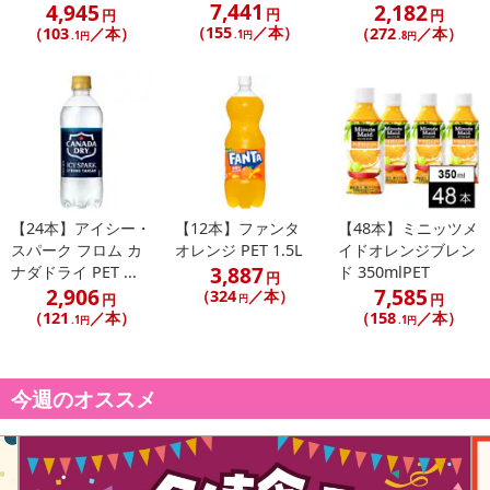
7,441
4,945
2,182
円
円
円
（155
／本）
（103
／本）
（272
／本）
.1円
.1円
.8円
【24本】アイシー・
【12本】ファンタ
【48本】ミニッツメ
スパーク フロム カ
オレンジ PET 1.5L
イドオレンジブレン
3,887
ナダドライ PET ...
ド 350mlPET
円
2,906
7,585
（324
／本）
円
円
円
（121
／本）
（158
／本）
.1円
.1円
今週のオススメ