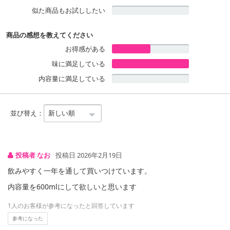
仕事中や家事の合間、移動中のような日常の水分補給シーンや熱中
似た商品もお試ししたい
症対策に、ぜひ『アクエリアス NEWATER』をお試しください。
商品の感想を教えてください
*アラニン、グリシン
お得感がある
**ナトリウム
味に満足している
内容量に満足している
・賞味期限：メーカー製造日より8ヶ月
・原産国（最終加工地）：日本
・原材料/材質/素材：食塩（国内製造）／酸味料、香料、アラニ
並び替え：
ン、グリシン、塩化K、硫酸Mg、乳酸Ca、甘味料（アセスルファム
K、スクラロース）、酸化防止剤（ビタミンC）
・その他商品仕様：栄養成分表示：エネルギー 0kcal、たんぱく質
0g、脂質 0g、炭水化物 0g、糖質 0g、糖類 0g、食物繊維 0g、食
投稿者 なお
投稿日 2026年2月19日
塩相当量 0.1g、カリウム 8mg、マグネシウム 1.2mg、アラニン 90
飲みやすく一年を通して買いつけています。
mg、グリシン 75mg
内容量を600mlにして欲しいと思います
注意事項
1人のお客様が参考になったと回答しています
参考になった
【賞味・消費期限のある商品について】