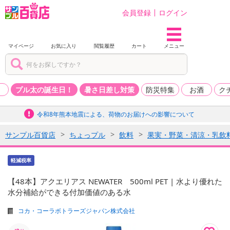
会員登録
ログイン
マイページ
お気に入り
閲覧履歴
カート
メニュー
品
プル太の誕生日！
暑さ日差し対策
防災特集
お酒
ク
令和8年熊本地震による、荷物のお届けへの影響について
サンプル百貨店
ちょっプル
飲料
果実・野菜・清涼・乳飲
軽減税率
【48本】アクエリアス NEWATER 500ml PET | 水より優れた
水分補給ができる付加価値のある水
コカ・コーラボトラーズジャパン株式会社