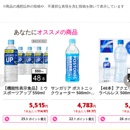
ンクまとめて支払い、楽天ペイ、メルペイ、AEON Pay、Amazon
※商品の感想以外の投稿や、不適切な表現を含む投稿を除いて表示しています
Payでお支払いの場合、決済のため外部サイトへ遷移します。
※予約商品は決済手段ごとに定められた決済期限日にお支払いを完
了することがございます。ご了承いただいたうえでお申し込みくだ
さい。
あなたに
オススメの商品
【配送伝票番号について】
※配送形態がメール便の商品については、商品の発送完了後、配送
伝票番号がマイページに表示されない場合もございます。
【配送日時の指定について】
※配送日時の指定が可能な商品の場合、商品によってご指定できる
配送日、配送時間が異なる可能性がございます。
カート機能をご利用の場合は、配送日時指定をご利用いただけませ
【機能性表示食品】ミウ
サンガリア ポストニッ
【48本】アクエ
スポーツアップ 550ml
クウォーター 500ml×48
ラベルレス 500m
ん。
本
5,515
4,783
5
円
円
発送日カレンダー
1本あたり
114.9
円
1本あたり
99.7
円
1本
25
22
26
.5
ポイント還元
.1
ポイント還元
ポ