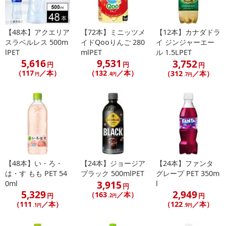
【48本】アクエリア
【72本】ミニッツメ
【12本】カナダドラ
スラベルレス 500m
イドQooりんご 280
イ ジンジャーエー
lPET
mlPET
ル 1.5LPET
5,616
9,531
3,752
円
円
円
（117
／本）
（132
／本）
（312
／本）
円
.4円
.7円
【48本】い・ろ・
【24本】ジョージア
【24本】ファンタ
は・す もも PET 54
ブラック 500mlPET
グレープ PET 350m
3,915
0ml
l
円
5,329
2,949
（163
／本）
円
円
.2円
（111
／本）
（122
／本）
.1円
.9円