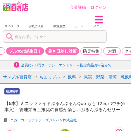
会員登録
ログイン
マイページ
お気に入り
閲覧履歴
カート
メニュー
品
プル太の誕生日！
暑さ日差し対策
防災特集
お酒
ク
全員に200円クーポン！エントリー＋指定商品お申込みで
サンプル百貨店
ちょっプル
飲料
果実・野菜・清涼・乳飲
軽減税率
【6本】ミニッツメイドぷるんぷるんQoo もも 125gパウチ(6
本入) | 管理栄養士推奨の食感が楽しいぷるんぷるんゼリー
コカ・コーラボトラーズジャパン株式会社