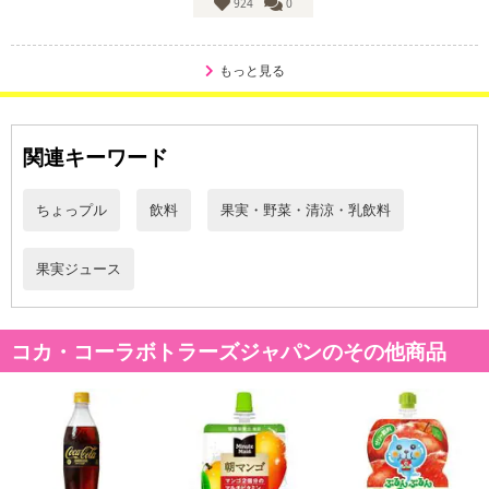
※予約商品は決済手段ごとに定められた決済期限日にお支払いを完
924
0
了することがございます。ご了承いただいたうえでお申し込みくだ
さい。
もっと見る
【配送伝票番号について】
※配送形態がメール便の商品については、商品の発送完了後、配送
関連キーワード
伝票番号がマイページに表示されない場合もございます。
【配送日時の指定について】
ちょっプル
飲料
果実・野菜・清涼・乳飲料
※配送日時の指定が可能な商品の場合、商品によってご指定できる
配送日、配送時間が異なる可能性がございます。
果実ジュース
カート機能をご利用の場合は、配送日時指定をご利用いただけませ
ん。
コカ・コーラボトラーズジャパンのその他商品
発送日カレンダー