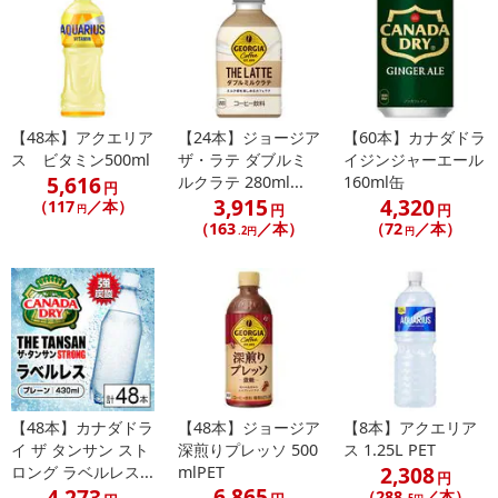
【48本】アクエリア
【24本】ジョージア
【60本】カナダドラ
ス ビタミン500ml
ザ・ラテ ダブルミ
イジンジャーエール
5,616
ルクラテ 280ml...
160ml缶
円
3,915
4,320
（117
／本）
円
円
円
（163
／本）
（72
／本）
.2円
円
【48本】カナダドラ
【48本】ジョージア
【8本】アクエリア
イ ザ タンサン スト
深煎りプレッソ 500
ス 1.25L PET
2,308
ロング ラベルレス...
mlPET
円
6,865
4,273
（288
／本）