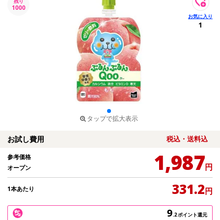
残り
1000
1
タップで拡大表示
お試し費用
税込・送料込
1,987
参考価格
円
オープン
331.2
1本あたり
円
9
.2
ポイント還元