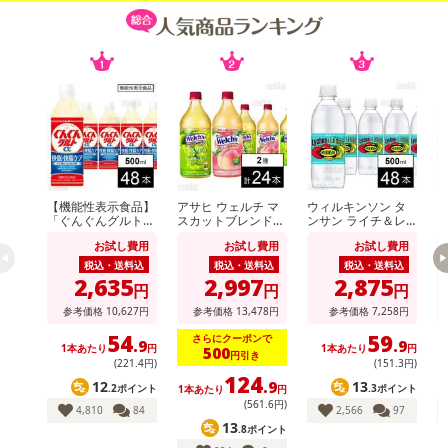
【キャンセルについて】
※お申込み後のキャンセルはお受けできません。
記載されている内容を必ずご確認いただき、お届けする商品セット
にご納得いただきましたうえでお申し込みください。
※パッケージ変更や商品リニューアル（成分など含む）等により、
参考の掲載画像や画像内のバーコードなど、お届け商品と多少異な
る場合がございます。
また、[新たな加工食品の原料原産地表示制度]の経過措置期間の終
【機能性表示食品】
アサヒ ウェルチ マ
ウィルキンソン タ
ウ
「ぐんぐんグルトα
スカットブレンド10
ンサン ライチ＆レ
ン
了により、商品詳細内に記載の原産国・原材料の表記が旧表記の場
快眠・快腸ケア」PE
0 800g / Welch’sピ
モン PET 500ml
ル
合がございます。
お試し費用
お試し費用
お試し費用
T 500ml
ーチ100 800g
税込・送料込
税込・送料込
税込・送料込
あらかじめご了承いただいた上でお申込みください。なお、本理由
2,635
2,997
2,875
円
円
円
によるお申込み後のキャンセル・返品交換は対応いたしかねます。
参考価格
10,627
円
参考価格
13,478
円
参考価格
7,258
円
【お支払いについて】
54
59
さらにクーポンで
.9
.9
1本あたり
円
1本あたり
円
500
円引き
※送料はお試し費用に含まれております。
(221
.4
円)
(151
.3
円)
124
※d払い、PayPay、au PAY、au PAY（auかんたん決済）、ソフトバ
12
13
.9
.2ポイント
.3ポイント
1本あたり
円
ンクまとめて支払い、楽天ペイ、メルペイ、AEON Pay、Amazon
(561
.6
円)
4,810
84
2,566
97
13
Payでお支払いの場合、決済のため外部サイトへ遷移します。
.8ポイント