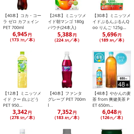
【40本】コカ・コー
【24本】ミニッツメ
【30本】ミニッツメ
ラ ゼロ カフェイン
イド朝マンゴ 180g
イドぷるんぷるんQ
PET 700ml
パウチ(24本入)
oo りんご 125g...
6,945
5,388
5,696
休業日
円
円
円
（173
／本）
（224
／本）
（189
／本）
.7円
.5円
.9円
■
その他共通および商品カテゴリー別注意事項（※必ずご確認くだ
さい）
こちらの情報は
2026年07月09日
時点での情報となります。
【12本】ミニッツメ
【40本】ファンタ
【48本】やかんの麦
イド クー 白ぶどう
グレープ PET 700m
茶 from 爽健美茶 P
PET 950...
l
ET 650m...
3,342
7,352
6,048
円
円
円
（278
／本）
（183
／本）
（126
／本）
.5円
.8円
円