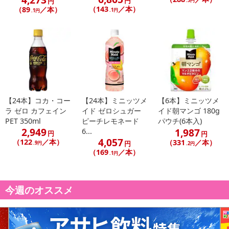
円
円
.5円
（143
／本）
（89
／本）
.1円
.1円
【24本】コカ・コー
【24本】ミニッツメ
【6本】ミニッツメ
ラ ゼロ カフェイン
イド ゼロシュガー
イド朝マンゴ 180g
PET 350ml
ピーチレモネード
パウチ(6本入)
2,949
1,987
6...
円
円
4,057
（122
／本）
（331
／本）
円
.9円
.2円
（169
／本）
.1円
今週のオススメ