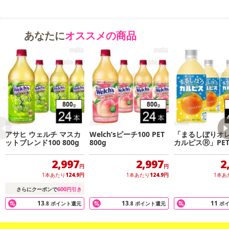
Qooキャラクターがかわいいパッケージデザインで、おやつの時間
も、楽しくにぎやかにする『ミニッツ メイド Qoo ぷるんぷるんQo
o もも』をぜひお試しください。
あなたに
オススメの商品
・賞味期限：メーカー製造日より8ヶ月
・原産国（最終加工地）：日本
・原材料/材質/素材：もも（中国又は米国）、砂糖、寒天／乳酸C
a、増粘多糖類、香料、酸味料、酸化防止剤（ビタミンC)、ピロリン
酸鉄、ビタミンD
・アレルギー表示：もも
・その他商品仕様：栄養成分表示：エネルギー 72kcal、たんぱく質
アサヒ ウェルチ マスカ
Welch’sピーチ100 PET
「まるしぼりオ
0g、脂質 0g、炭水化物 18g、食塩相当量 0－0.05g、カルシウム60
ットブレンド100 800g
800g
カルピスⓇ」PET 
mg、鉄0.6mg、ビタミンD0.7μg
2,997
2,997
2
円
円
1本あたり
124.9
円
1本あたり
124.9
円
1本あ
注意事項
600
さらにクーポンで
円引き
【賞味・消費期限のある商品について】
13
13
11
.8
ポイント還元
.8
ポイント還元
ポ
商品到着時点でのお日持ち期間は、配送日数などにより異なります
のでご了承ください。