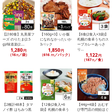
こちらの情報は
2026年07月09日
時点での情報となります。
【計80食】丸美屋フ
【160g×3】いか飯
【6食(2食入×3袋)】
ーズ のりたま(2.5
になれなかったいか
札幌の食卓うちのス
g)/味道楽(2....
3パック
ープカレーあっさ
1,280
1,850
り...
円
円
1,122
（16
／袋）
（616
／パック）
円
円
.7円
（187
／食）
円
【2種計48本】タマ
【12食(2食入×6
【44g×4袋】おむす
ノイ酢 はちみつ黒
袋)】札幌の食卓う
び専門店の焼鮭ほぐ