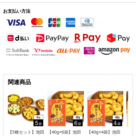
お支払い方法
関連商品
【5種セット】池田
【40g×6袋】池田
【40g×4袋】池田
【3