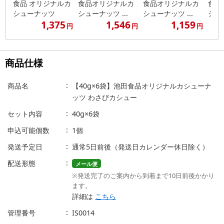
食品 オリジナルカ
食品オリジナルカ
食品オリジナルカ
食品
シューナッツ
シューナッツ ...
シューナッツ ...
シュー
1,375
1,546
1,159
円
円
円
商品仕様
商品名
【40g×6袋】池田食品オリジナルカシューナ
ッツ わさびカシュー
セット内容
40g×6袋
申込可能個数
1個
発送予定日
通常5日前後（発送日カレンダー休日除く）
配送形態
メール便
※発送完了のご案内から到着まで10日前後かかり
ます。
詳細は
こちら
管理番号
IS0014