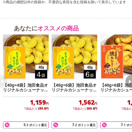
しなやかなカシューナッツにツーンとくるワサビの辛さとサクサク
※商品の感想以外の投稿や、不適切な表現を含む投稿を除いて表示しています
の食感が楽しめます。
隠し味にオホーツクの塩を使用してます。
あなたに
オススメの商品
保存方法：直射日光、高温多湿は避けて保存してください。開封後
はお早めにお召し上がりください。
・賞味期限：
製造日より180日
※商品到着時点でのお日持ち期間は、配送日数などにより異なり
ますのでご了承ください。
【40g×4袋】池田食品オ
【40g×6袋】池田食品オ
【40g×6袋】池
リジナルカシューナッツ
リジナルカシューナッツ
リジナルカシュ
・原産国（最終加工地）：日本
とうきびカシュー
とうきびカシュー
焼カシュー
・原材料/材質/素材：
1,159
1,562
1
カシューナッツ(インド)、米粉、小麦粉、グラニュー糖、でん粉、
円
円
1袋あたり
289.8
円
1袋あたり
260.4
円
1袋あ
植物油脂（大豆を含む）、食塩、わさび粉末／香料、膨張剤、着色
料(クチナシ、紅花黄)
栄養成分表示： (40gあたり）エネルギー212kcal、たんぱく質5.8
5
7
7
.3
ポイント還元
.2
ポイント還元
.1
ポ
g、脂質11.9g、炭水化物20.4g、食塩相当量0.1g