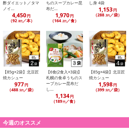
酢ダイエット／タマ
ちのスープカレー昆
し身 4袋
1,153
ノイ...
布だ...
円
4,450
1,970
（288
／袋）
円
円
.3円
（92
／本）
（164
／食）
.8円
.2円
【85g×2袋】北豆匠
【6食(2食入×3袋)】
【85g×4袋】北豆匠
焼カシュー
札幌の食卓うちのス
焼カシュー
977
1,598
ープカレー昆布だ
円
円
し...
（488
／袋）
（399
／袋）
.5円
.5円
1,134
円
（189
／食）
円
今週のオススメ