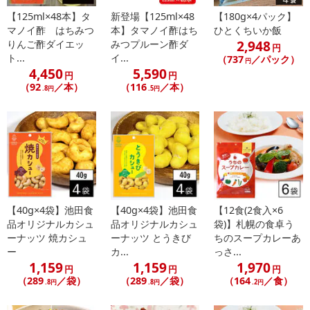
※配送日時の指定が可能な商品の場合、商品によってご指定できる
【125ml×48本】タ
新登場【125ml×48
【180g×4パック】
配送日、配送時間が異なる可能性がございます。
マノイ酢 はちみつ
本】タマノイ酢はち
ひとくちいか飯
カート機能をご利用の場合は、配送日時指定をご利用いただけませ
2,948
りんご酢ダイエッ
みつプルーン酢ダ
円
ん。
ト...
イ...
（737
／パック）
円
4,450
5,590
円
円
発送日カレンダー
（92
／本）
（116
／本）
.8円
.5円
【40g×4袋】池田食
【40g×4袋】池田食
【12食(2食入×6
品オリジナルカシュ
品オリジナルカシュ
袋)】札幌の食卓う
ーナッツ 焼カシュ
ーナッツ とうきび
ちのスープカレーあ
休業日
ー
カ...
っさ...
1,159
1,159
1,970
円
円
円
■
その他共通および商品カテゴリー別注意事項（※必ずご確認くだ
（289
／袋）
（289
／袋）
（164
／食）
.8円
.8円
.2円
さい）