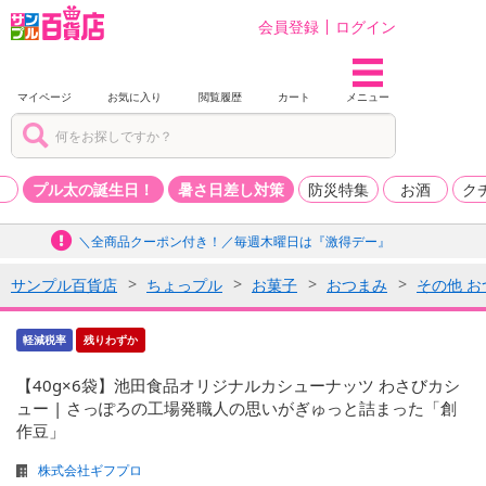
会員登録
ログイン
マイページ
お気に入り
閲覧履歴
カート
メニュー
品
プル太の誕生日！
暑さ日差し対策
防災特集
お酒
ク
＼全商品クーポン付き！／毎週木曜日は『激得デー』
サンプル百貨店
ちょっプル
お菓子
おつまみ
その他 お
軽減税率
残りわずか
【40g×6袋】池田食品オリジナルカシューナッツ わさびカシ
ュー | さっぽろの工場発職人の思いがぎゅっと詰まった「創
作豆」
株式会社ギフプロ