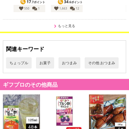
17
34
.7ポイント
.6ポイント
了により、商品詳細内に記載の原産国・原材料の表記が旧表記の場
550
1
1,663
12
合がございます。
あらかじめご了承いただいた上でお申込みください。なお、本理由
によるお申込み後のキャンセル・返品交換は対応いたしかねます。
もっと見る
【お支払いについて】
※送料はお試し費用に含まれております。
関連キーワード
※d払い、PayPay、au PAY、au PAY（auかんたん決済）、ソフトバ
ンクまとめて支払い、楽天ペイ、メルペイ、AEON Pay、Amazon
ちょっプル
お菓子
おつまみ
その他 おつまみ
Payでお支払いの場合、決済のため外部サイトへ遷移します。
※予約商品は決済手段ごとに定められた決済期限日にお支払いを完
了することがございます。ご了承いただいたうえでお申し込みくだ
ギフプロのその他商品
さい。
【配送伝票番号について】
※配送形態がメール便の商品については、商品の発送完了後、配送
伝票番号がマイページに表示されない場合もございます。
【配送日時の指定について】