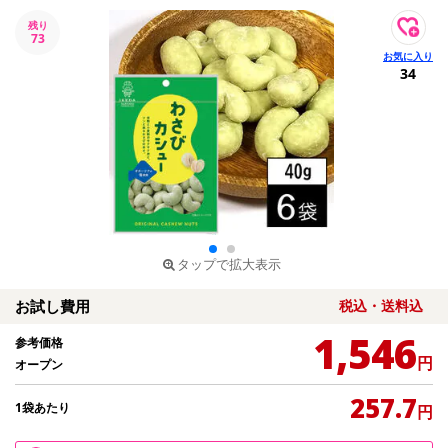
残り
73
34
タップで拡大表示
お試し費用
税込・送料込
1,546
参考価格
円
オープン
257.7
1袋あたり
円