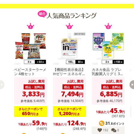
・アレルギー表示：小麦、大豆、カシューナッツ
・注意事項：本品は卵、乳、そば、落花生、かに、いか、くるみ、
ごま、カシューナッツを含む製品を製造した設備で生産していま
す。
注意事項
【賞味・消費期限のある商品について】
商品到着時点でのお日持ち期間は、配送日数などにより異なります
のでご了承ください。
ベビースターラーメ
【機能性表示食品】
カネカ食品 ラブレ
ン 4種セット
inゼリー エネルギー
乳酸菌入りグミ 3種
ン
MCT 180g
セット
お試し費用
お試し費用
お試し費用
【キャンセルについて】
税込・送料込
税込・送料込
税込・送料込
※お申込み後のキャンセルはお受けできません。
3,833
7,494
6,885
円
円
円
記載されている内容を必ずご確認いただき、お届けする商品セット
参考価格
9,469
円
参考価格
14,904
円
参考価格
46,170
円
にご納得いただきましたうえでお申し込みください。
45
さらにクーポンで
さらにクーポンで
※パッケージ変更や商品リニューアル（成分など含む）等により、
.9
1個あたり
円
650
1,200
円引き
円引き
(307
.8
円)
参考の掲載画像や画像内のバーコードなど、お届け商品と多少異な
59
124
31
.9
.9
る場合がございます。
.8ポイント
1個あたり
円
1個あたり
円
(148円)
(248
.4
円)
192
0
また、[新たな加工食品の原料原産地表示制度]の経過措置期間の終