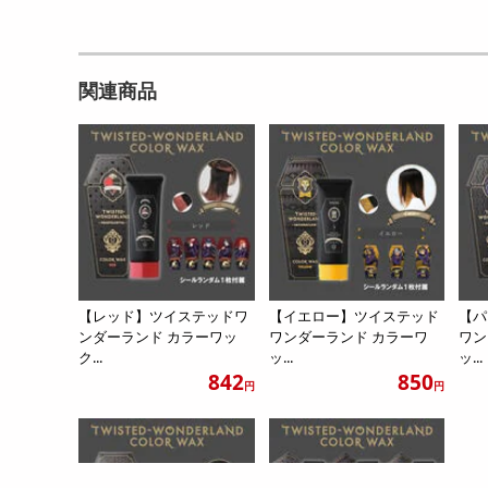
関連商品
【レッド】ツイステッドワ
【イエロー】ツイステッド
【パ
ンダーランド カラーワッ
ワンダーランド カラーワ
ワン
ク...
ッ...
ッ...
842
850
円
円