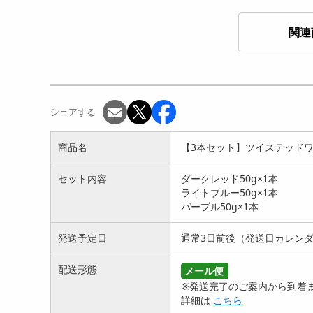
関連
【ライトブルー】ツイステ
【3本セット レッド・イ
ッドワンダーランド カラ
エロー・ブルー】ツイステ
ー...
ッ...
シェアする
827
1835
円
円
商品名
【3本セット】ツイステッドワン
セット内容
ダークレッド50g×1本
ライトブルー50g×1本
パープル50g×1本
発送予定日
通常3日前後（発送日カレン
配送形態
メール便
※発送完了のご案内から到着ま
詳細は
こちら