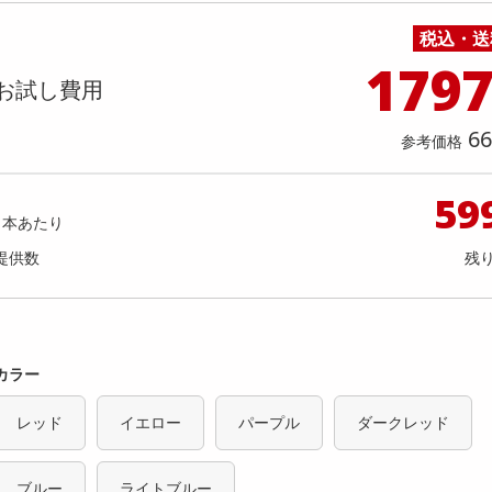
料理の素
ナッツ・ドライフルーツ
栄養ドリンク・エナジードリンク
チューハイ・カクテル
洗剤ギフト
ヘルスケア・衛生用品
健康グッズ
インテリア雑貨
時計
記録メディア・メモリーカード
マタニティ
0g】カカオチョコラスク(ミルク)（100
【3箱】ニュージーランドのお土
税込・送
乾物・海苔・粉物
ゼリー・プリン
お茶・紅茶（茶葉）
ノンアルコール飲料
その他 洗剤
キッチン雑貨・食器・消耗品
アウトドア・イベント用品・DIY・工具
アクセサリー
その他 ベビー・キッズ・マタニティ
スマートフォン・携帯電話・タブレットアクセ
袋）不揃い・お得用
コレート ゴールドキウイフルー
店舗
リー
179
カレー・シチュー
和菓子
コーヒー(豆・インスタント）
ビール・ワイン・お酒ギフト
調理器具・鍋・包丁
その他 インテリア・家具
ファッション雑貨
電池
お試し費用
提供数 999
提供
店舗情報
食品ギフト
おつまみ
ココア・チョコレート飲料
その他 アルコール飲料
弁当箱・水筒・弁当グッズ
下着・ルームウェア
電球・蛍光灯・照明
お試し費用
お試し費
2,690
5,
66
円
参考価格
オープン
59
参考価格
参考価格
1,345
100gあたり
1箱あた
1本あたり
円
提供数
残
カラー
レッド
イエロー
パープル
ダークレッド
ブルー
ライトブルー