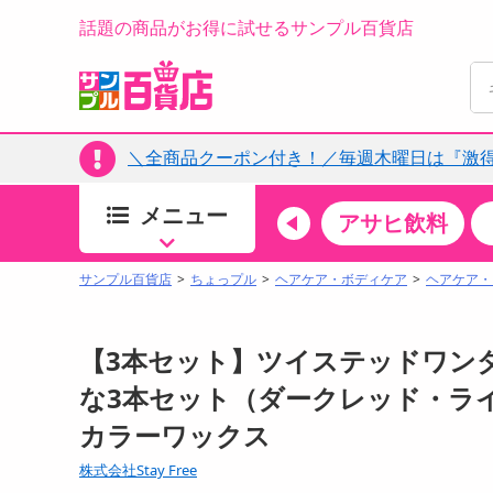
話題の商品がお得に試せるサンプル百貨店
＼全商品クーポン付き！／毎週木曜日は『激
メニュー
ちょっプルカテゴリ
キッチン・日用品
食品
アサヒ飲料
すべ
食品・調味料
サンプル百貨店
ちょっプル
ヘアケア・ボディケア
ヘアケア・
生鮮食品
加工食品
【3本セット】ツイステッドワンダーラ
お菓子
な3本セット（ダークレッド・ラ
アイス・スイーツ
カラーワックス
飲料
00分 ～
08月06日14時00分 ～
株式会社Stay Free
お酒
ちょっプル
ちょ
0
0
0
0