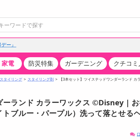
得デー』
家電
防災特集
ガーデニング
クチコミ
て見る
特設コーナー
食品・調味料
生鮮食品
お菓子
アイス・スイーツ
飲料
お酒
洗剤
キッチン・日用品
健康・ダイエット
医薬品・医薬部外
インテリア・家具
ファッション
家電
ベビー・キッズ・
ペット用品
加工食品
ヘアケア・ボディ
ビューティーケア
特集一覧
スタイリング
スタイリング剤
【3本セット】ツイステッドワンダーランド カラー
全国うまいもの博
米・雑穀
肉・肉加工品
スナック菓子
アイスクリーム・シャーベット
水・ミネラルウォーター・炭酸水
ビール・発泡酒・新ジャンル
キッチン・台所用洗剤
掃除用具
健康食品・飲料
第二類医薬品
収納用品
トップス
生活家電
ベビーおむつ・トイレ用品
犬用品
カップ麺・乾麺・パスタ
ヘアケア・スタイリング
スキンケア・基礎化粧品
クチコミで選ばれた人気商品
パン・シリアル・コーンフレーク
魚介類・シーフード・水産加工品
クッキー・クラッカー
ケーキ・スイーツ
お茶・紅茶（ソフトドリンク）
ワイン
洗濯用洗剤・柔軟剤・漂白剤
洗濯用品
ダイエット
指定第二類医薬品
寝具・布団
ボトムス
キッチン家電
授乳グッズ
猫用品
インスタント・レトルト・冷凍食品・惣菜
ボディケア
ベースメイク・メイクアップ・ネイル
ンド カラーワックス ©Disney | 
チーズ・ヨーグルト・乳製品・卵
フルーツ・果物・果物加工品
キャンディ・ガム・タブレット
お菓子・スイーツギフト
コーヒー（ソフトドリンク）
日本酒・焼酎
バス・お風呂用洗剤
トイレ・バス用品
サプリメント
第三類医薬品
マット・カーペット・クッション
シューズ
冷房・暖房器具・空調
食事グッズ
その他 ペット用品
ナチュラル・オーガニックコスメ
イトブルー・パープル）洗って落とせる
ポイント
調味料・ドレッシング・油
野菜・きのこ
せんべい・米菓
果実・野菜・清涼・乳飲料
洋酒・リキュール
トイレ用洗剤
タオル
美容サプリメント・ドリンク
医薬部外品
テーブル・デスク・カウンター
バッグ
美容・健康家電
ベビー用品・雑貨
香水・アロマ
08月06日14時00分 ～
08月06日14時00分
ポイント履歴
缶詰・瓶詰・ジャム・はちみつ
ミールキット
チョコレート
トクホ
果実酒・梅酒
住居用洗剤
日用品
スポーツサプリメント・ドリンク
チェア・ソファ
財布・小物
パソコン・プリンター・パソコン周辺機器
家具・寝具
口
っプル
ちょっプル
ちょっプルポイントとは？
0
0