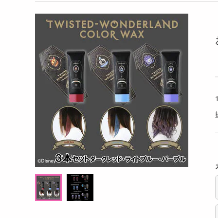
洗剤
【約1kg(1-3
【40個】カマンベールチーズ入り北海道産
【20
キッチン・日用品
スカット
いももち
g×2
ヘアケア・ボディケア
提供数 130
提供数 100
ビューティーケア
試し費用
お試し費用
,980
6,099
円
円
健康・ダイエット・サプリメント
医薬品・医薬部外品
オープン
オープン
考価格
参考価格
インテリア・家具・収納・寝具
398
152
0gあたり
1個あたり
.5
円
円
ファッション
家電
ベビー・キッズ・マタニティ
ペット用品
クーポン・資格・学習
掲載予告