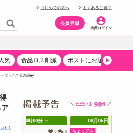
はじめての方へ
よくあるご質問
会員登録
人気
食品ロス削減
ポストにお届け
生活
イベント
・サプリメント
品
・収納・寝具
マタニティ
ケア
イベント最新情報（RSPほか）
ワックス ©Disney
その他 食品
製菓・製パン材料
飲料ギフト
生活雑貨
メンズ
AV機器
クーポン
その他 お菓子・スイーツ
その他 飲料
スポーツ・アウトドア用品
ベビー・キッズ
その他 家電
お得
商品限定クーポン
98
＼
／
ただいま
件
介護用品
レッグウェア
ヘア
その他 キッチン・日用品
その他 ファッション
サンプリング
 ～
08月06日14時00分 ～
0
コミ 1
抽選サンプル
ちょっプル
ちょっプ
0
0
0
0