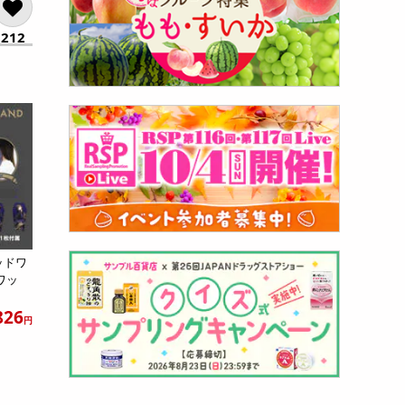
212
ッドワ
ワッ
826
円