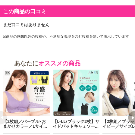
この商品の口コミ
※商品の感想以外の投稿や、不適切な表現を含む投稿を除いて表示しています
あなたに
オススメの商品
【2枚組／パープル×お
【L-LL/ブラック2枚】サ
【2枚組／ブラッ
まかせカラー／Lサイ
イドパッドキャミソール
イビー／サイズL-
ズ】ラクブラ24育盛ク
2枚組
ルフィーネ｜ス