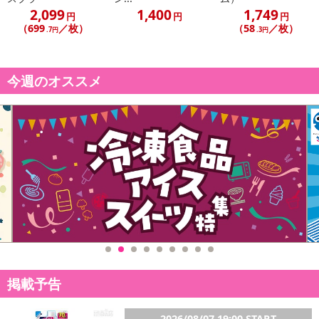
2,099
1,400
1,749
円
円
円
（699
／枚）
（58
／枚）
.7円
.3円
今週のオススメ
掲載予告
2026/08/07 19:00 START