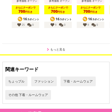
【サイズ：フリー】
参考価格
オープン
参考価格
オープン
参考価格
オープン
さらにクーポンで
さらにクーポンで
さらにクーポンで
700
700
700
スタイリッシュで暖かい！！！
円引き
円引き
円引き
いつまでも履いていたくなるソフトな履き心地♪
16
16
16
.5ポイント
.5ポイント
.5ポイント
脱ぎ履きしやすいショートタイプの「フリース調ルームシューズ2足
25
0
9
0
9
0
セット」
・原産国（最終加工地）：中国
・原材料/材質/素材：コットン製毛糸
もっと見る
・商品カラー：グレー
・商品サイズ：
【サイズ(約)】フリーサイズ 23cm（伸縮性あり）
関連キーワード
※サイズは平置き測りの為、多少の誤差が生じる場合がございま
す。
・注意事項：
ちょっプル
ファッション
下着・ルームウェア
・海外製ですので縫製が甘い部分がございます。
・また、折り畳んで発送致しますので、しわなどが生じる場合が
その他 下着・ルームウェア
あります。
・お使いのモニターや端末により、質感・色合いが実際の商品と
異なって見える場合がございます。