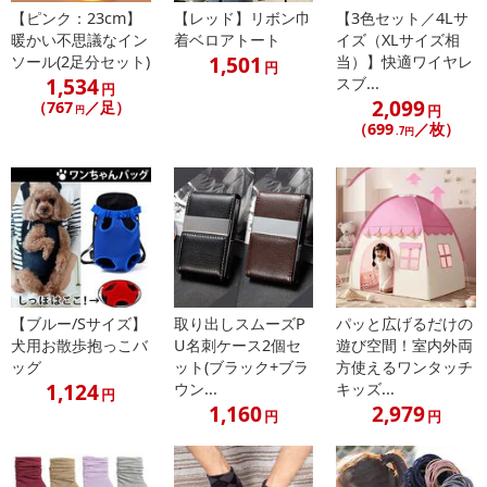
あらかじめご了承いただいた上でお申込みください。なお、本理由
【ピンク：23cm】
【レッド】リボン巾
【3色セット／4Lサ
によるお申込み後のキャンセル・返品交換は対応いたしかねます。
暖かい不思議なイン
着ベロアトート
イズ（XLサイズ相
1,501
ソール(2足分セット)
当）】快適ワイヤレ
円
1,534
スブ...
【お支払いについて】
円
2,099
（767
／足）
※送料はお試し費用に含まれております。
円
円
（699
／枚）
※d払い、PayPay、au PAY、au PAY（auかんたん決済）、ソフトバ
.7円
ンクまとめて支払い、楽天ペイ、メルペイ、AEON Pay、Amazon
Payでお支払いの場合、決済のため外部サイトへ遷移します。
※予約商品は決済手段ごとに定められた決済期限日にお支払いを完
了することがございます。ご了承いただいたうえでお申し込みくだ
さい。
【配送伝票番号について】
【ブルー/Sサイズ】
取り出しスムーズP
パッと広げるだけの
※配送形態がメール便の商品については、商品の発送完了後、配送
犬用お散歩抱っこバ
U名刺ケース2個セ
遊び空間！室内外両
伝票番号がマイページに表示されない場合もございます。
ッグ
ット(ブラック+ブラ
方使えるワンタッチ
1,124
ウン...
キッズ...
円
【配送日時の指定について】
1,160
2,979
円
円
※配送日時の指定が可能な商品の場合、商品によってご指定できる
配送日、配送時間が異なる可能性がございます。
カート機能をご利用の場合は、配送日時指定をご利用いただけませ