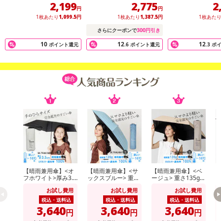
ロスアップブラ｜ナイト
付ノンワイヤー
2,199
2,775
2
ブラ
ラ
円
円
1枚あたり
1,099.5
円
1枚あたり
1,387.5
円
1枚あた
300
さらにクーポンで
円引き
10
12
12
ポイント還元
.6
ポイント還元
.3
ポ
【晴雨兼用傘】<オ
【晴雨兼用傘】<サ
【晴雨兼用傘】<ベ
【
フホワイト>厚み3.5
ックスブルー> 重さ
ージュ> 重さ135g！
ラ
cm！手のひらサイ
135g！スマホより
スマホより軽いUV
ス
お試し費用
お試し費用
お試し費用
ズUVカット100％マ
軽いUVカット100％
カット100％マイナ
カ
イナス16度
マイナス16度 UL
ス16度 UL
ス
税込・送料込
税込・送料込
税込・送料込
3,640
3,640
3,640
円
円
円