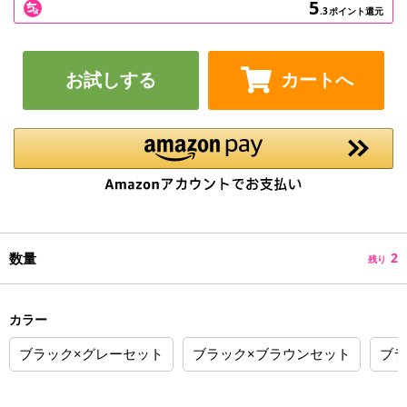
5
.3
ポイント還元
お試しする
カートへ
数量
2
残り
カラー
ブラック×グレーセット
ブラック×ブラウンセット
ブラ