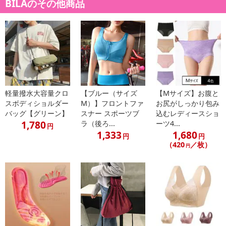
BILAのその他商品
・表記サイズは測り方によって1〜2cmの誤差が生じる場合がござ
います。ご了承くださいませ。
注意事項
【賞味・消費期限のある商品について】
商品到着時点でのお日持ち期間は、配送日数などにより異なります
のでご了承ください。
軽量撥水大容量クロ
【ブルー（サイズ
【Mサイズ】お腹と
スボディショルダー
M）】フロントファ
お尻がしっかり包み
バッグ【グリーン】
スナー スポーツブ
込むレディースショ
【キャンセルについて】
1,780
ラ（後ろ...
ーツ4...
※お申込み後のキャンセルはお受けできません。
円
1,333
1,680
円
円
記載されている内容を必ずご確認いただき、お届けする商品セット
（420
／枚）
円
にご納得いただきましたうえでお申し込みください。
※パッケージ変更や商品リニューアル（成分など含む）等により、
参考の掲載画像や画像内のバーコードなど、お届け商品と多少異な
る場合がございます。
また、[新たな加工食品の原料原産地表示制度]の経過措置期間の終
了により、商品詳細内に記載の原産国・原材料の表記が旧表記の場
合がございます。