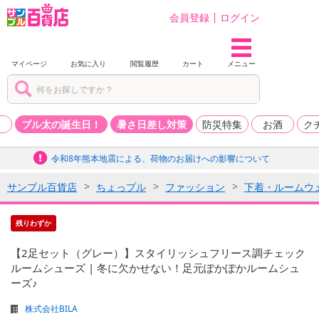
会員登録
ログイン
マイページ
お気に入り
閲覧履歴
カート
メニュー
品
プル太の誕生日！
暑さ日差し対策
防災特集
お酒
ク
令和8年熊本地震による、荷物のお届けへの影響について
サンプル百貨店
ちょっプル
ファッション
下着・ルームウ
残りわずか
【2足セット（グレー）】スタイリッシュフリース調チェック
ルームシューズ | 冬に欠かせない！足元ぽかぽかルームシュ
ーズ♪
株式会社BILA