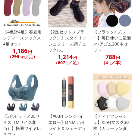
ん。
発送日カレンダー
【4色計4足】春夏用
【2足セット（ブラ
【ブラック×ブル
レディースソックス
ック）】スタイリッ
ー】毎日使いに最適
4足セット
シュフリース調チェ
♪ヘアゴム200本セ
1,186
ックル...
ット
円
1,214
788
（296
／足）
円
円
.5円
（607
／足）
（4
／本）
円
円
休業日
■
その他共通および商品カテゴリー別注意事項（※必ずご確認くだ
さい）
【3色セット／2Lサ
【#03オレンジ+イ
【ディアフレッシ
イズ（Mサイズ相
エロー】DNM ハイ
ュ】KF94マスク30
こちらの情報は
2026年07月09日
時点での情報となります。
当）】快適ワイヤレ
ライト＆シェーディ
枚（カラーランダ
スブラ
ン...
ム）