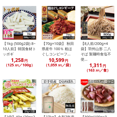
注意事項
【賞味・消費期限のある商品について】
商品到着時点でのお日持ち期間は、配送日数などにより異なります
のでご了承ください。
【キャンセルについて】
【1kg (500g2袋) 8~
【70g×10袋】 秋田
【8人前/200g×4
※お申込み後のキャンセルはお受けできません。
10人前】韓国食材ト
県産牛 100％ 粗ほ
袋】羽州山形 二八
記載されている内容を必ずご確認いただき、お届けする商品セット
ッポギ
ぐしコンビーフ...
そば 製麺時食塩不
にご納得いただきましたうえでお申し込みください。
1,258
10,599
使...
円
円
※パッケージ変更や商品リニューアル（成分など含む）等により、
1,311
（125
／100g）
（1,059
／袋）
円
.8円
.9円
参考の掲載画像や画像内のバーコードなど、お届け商品と多少異な
（163
／食）
.9円
る場合がございます。
また、[新たな加工食品の原料原産地表示制度]の経過措置期間の終
了により、商品詳細内に記載の原産国・原材料の表記が旧表記の場
合がございます。
あらかじめご了承いただいた上でお申込みください。なお、本理由
によるお申込み後のキャンセル・返品交換は対応いたしかねます。
【2袋】40g (20g×2
【27kg】令和7年産
【300g(100g×3