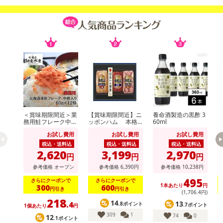
＜賞味期限間近＞業
【賞味期限間近】ニ
養命酒製造の黒酢 3
務用鮭フレーク中骨
ッポンハム 本格
60ml
入り 60g×12個
派ギフト(NH-513)
派
お試し費用
お試し費用
お試し費用
税込・送料込
税込・送料込
税込・送料込
2,620
3,199
2,970
円
円
円
参考価格
オープン
参考価格
6,390
円
参考価格
10,238
円
495
さらにクーポンで
さらにクーポンで
1本あたり
円
300
600
円引き
円引き
(1,706
.4
円)
218
14
13
.4
.8ポイント
.7ポイント
1個あたり
円
309
1
74
0
12
.1ポイント