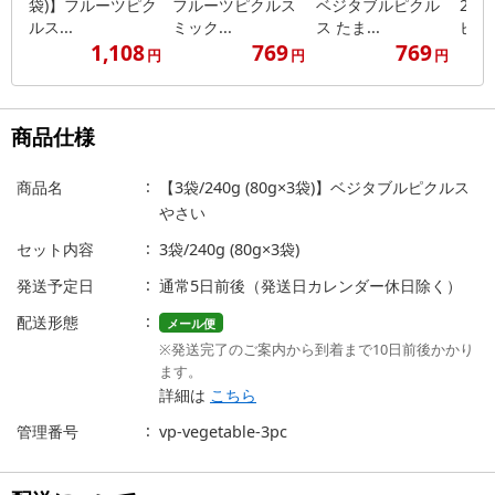
袋)】フルーツピク
フルーツピクルス
ベジタブルピクル
2袋
ルス...
ミック...
ス たま...
ピク..
1,108
769
769
円
円
円
商品仕様
商品名
【3袋/240g (80g×3袋)】ベジタブルピクルス
やさい
セット内容
3袋/240g (80g×3袋)
発送予定日
通常5日前後（発送日カレンダー休日除く）
配送形態
メール便
※発送完了のご案内から到着まで10日前後かかり
ます。
詳細は
こちら
管理番号
vp-vegetable-3pc