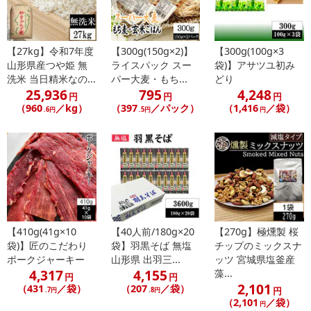
【27kg】令和7年度
【300g(150g×2)】
【300g(100g×3
山形県産つや姫 無
ライスパック スー
袋)】アサツユ初み
洗米 当日精米なの...
パー大麦・もち...
どり
25,936
795
4,248
円
円
円
（960
／kg）
（397
／パック）
（1,416
／袋）
.6円
.5円
円
・賞味期限：製造日より180日間
・原産国（最終加工地）：福島県
【410g(41g×10
【40人前/180g×20
【270g】極燻製 桜
・原材料/材質/素材：詳細画像参照
袋)】匠のこだわり
袋】羽黒そば 無塩
チップのミックスナ
・お召し上がり方：おつまみや箸休めとしてそのままお召し上がり
ポークジャーキー
山形県 出羽三...
ッツ 宮城県塩釜産
いただくほか、お蕎麦やうどんなどのトッピングに、お料理の具材
4,317
4,155
藻...
円
円
として様々なアレンジ料理でもお楽しみいただけます。
2,101
（431
／袋）
（207
／袋）
円
.7円
.8円
（2,101
／袋）
円