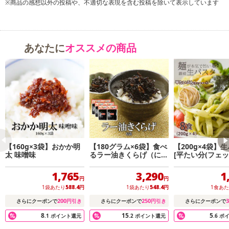
※商品の感想以外の投稿や、不適切な表現を含む投稿を除いて表示しています
あなたに
オススメの商品
【160g×3袋】おかか明
【180グラム×6袋】食べ
【200g×4袋】
太 味噌味
るラー油きくらげ（にん
[平たい分(フェ
にく入り）
ネ)] 8食分
1,765
3,290
1
円
円
1袋あたり
588.4
円
1袋あたり
548.4
円
1食あ
200
250
3
さらにクーポンで
円引き
さらにクーポンで
円引き
さらにクーポンで
8
15
5
.1
ポイント還元
.2
ポイント還元
.6
ポ