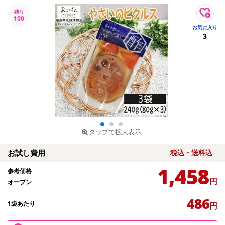
残り
100
3
タップで拡大表示
お試し費用
税込・送料込
1,458
参考価格
円
オープン
486
1袋あたり
円