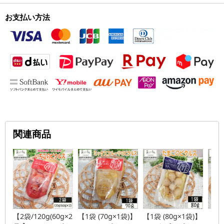
お支払い方法
関連商品
【2袋/120g(60g×2
【1袋 (70g×1袋)】
【1袋 (80g×1袋)】
【2袋