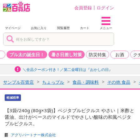
会員登録
ログイン
マイページ
お気に入り
閲覧履歴
カート
メニュー
品
プル太の誕生日！
暑さ日差し対策
防災特集
お酒
ク
＼全品クーポン付き！／第二金曜日は『おかしの日』
サンプル百貨店
ちょっプル
食品・調味料
その他 食品
軽減税率
【3袋/240g (80g×3袋)】ベジタブルピクルス やさい | 米酢と
醤油、出汁がベースのマイルドでやさしい酸味の和風ベジタ
ブルピクルス。
アグリパートナー株式会社