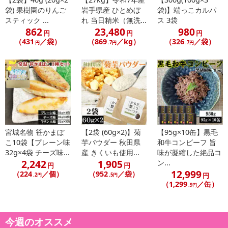
【お支払いについて】
袋) 果樹園のりんご
岩手県産 ひとめぼ
袋)】端っこカルパ
※送料はお試し費用に含まれております。
スティック ...
れ 当日精米（無洗...
ス 3袋
※d払い、PayPay、au PAY、au PAY（auかんたん決済）、ソフトバ
862
23,480
980
円
円
円
ンクまとめて支払い、楽天ペイ、メルペイ、AEON Pay、Amazon
（431
／袋）
（869
／kg）
（326
／袋）
円
.7円
.7円
Payでお支払いの場合、決済のため外部サイトへ遷移します。
※予約商品は決済手段ごとに定められた決済期限日にお支払いを完
了することがございます。ご了承いただいたうえでお申し込みくだ
さい。
【配送伝票番号について】
※配送形態がメール便の商品については、商品の発送完了後、配送
伝票番号がマイページに表示されない場合もございます。
宮城名物 笹かまぼ
【2袋 (60g×2)】菊
【95g×10缶】黒毛
こ10袋【プレーン味
芋パウダー 秋田県
和牛コンビーフ 旨
32g×4袋 チーズ味...
産 きくいも使用...
味が凝縮した絶品コ
【配送日時の指定について】
2,242
1,905
ン...
※配送日時の指定が可能な商品の場合、商品によってご指定できる
円
円
12,999
（224
／個）
（952
／袋）
円
配送日、配送時間が異なる可能性がございます。
.2円
.5円
（1,299
／缶）
.9円
カート機能をご利用の場合は、配送日時指定をご利用いただけませ
ん。
今週のオススメ