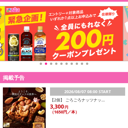
発送日カレンダー
休業日
掲載予告
■
その他共通および商品カテゴリー別注意事項（※必ずご確認くだ
さい）
2026/08/07 08:00 START
こちらの情報は
2026年07月09日
時点での情報となります。
【2個】 ごろごろナッツナッ...
3,300
円
（1650円／本）