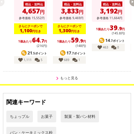
ン コクうまチキン
税込・送料込
税込・送料込
税込・送料込
味 64g
4,657
3,833
3,192
円
円
円
参考価格
15,552
円
参考価格
9,469
円
参考価格
11,664
円
39
さらにクーポンで
さらにクーポンで
.9
1個あたり
円
1,100
1,300
円引き
円引き
(145
.8
円)
64
59
14
.7
.9
.7ポイント
1個あたり
円
1個あたり
円
(216円)
(148円)
463
0
21
17
.5ポイント
.7ポイント
1,111
5
689
1
もっと見る
関連キーワード
ちょっプル
お菓子
製菓・製パン材料
パン・ケーキミックス粉