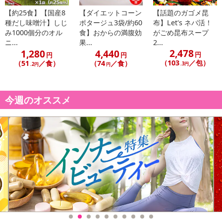
【約25食】【国産8
【ダイエットコーン
【話題のガゴメ昆
種だし味噌汁】しじ
ポタージュ3袋/約60
布】Let's ネバ活！
み1000個分のオル
食】おからの満腹効
がごめ昆布スープ
ニ...
果...
2...
2,478
1,280
4,440
円
円
円
（103
／包）
（51
／食）
（74
／食）
.3円
.2円
円
休業日
今週のオススメ
■
その他共通および商品カテゴリー別注意事項（※必ずご確認くだ
さい）
こちらの情報は
2026年07月09日
時点での情報となります。