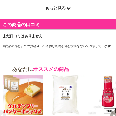
もっと見る
商品詳細
この商品の口コミ
「新潟県産の米粉」、低GIの「ココナッツシュガー」、食物繊維豊
富な「ココナッツフラワー」を使ったパンケーキミックス粉です。
グルテンフリーなので、気になる健康・ダイエット・美容におすす
めです。
※商品の感想以外の投稿や、不適切な表現を含む投稿を除いて表示しています
ホットケーキだけでなく、ドーナツ、クッキー、マフィン等のおや
つ・お菓子作りにも◎
※ココナッツシュガーとココナッツフラワーはオーガニックを使用
あなたに
オススメの商品
しています。