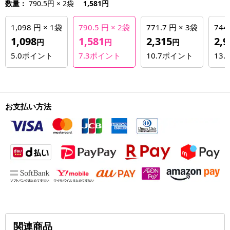
数量：
790.5円 × 2袋
1,581円
1,098 円 × 1袋
790.5 円 × 2袋
771.7 円 × 3袋
744
1,098
1,581
2,315
2,9
円
円
円
5.0
ポイント
7.3
ポイント
10.7
ポイント
13.7
お支払い方法
関連商品