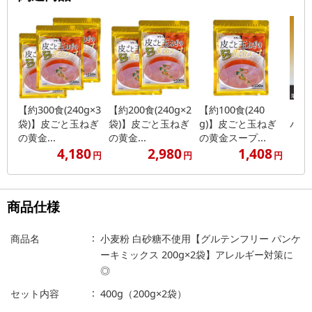
【約300食(240g×3
【約200食(240g×2
【約100食(240
【5
袋)】皮ごと玉ねぎ
袋)】皮ごと玉ねぎ
g)】皮ごと玉ねぎ
パウ
の黄金...
の黄金...
の黄金スープ...
4,180
2,980
1,408
円
円
円
商品仕様
商品名
小麦粉 白砂糖不使用【グルテンフリー パンケ
ーキミックス 200g×2袋】アレルギー対策に
◎
セット内容
400g（200g×2袋）