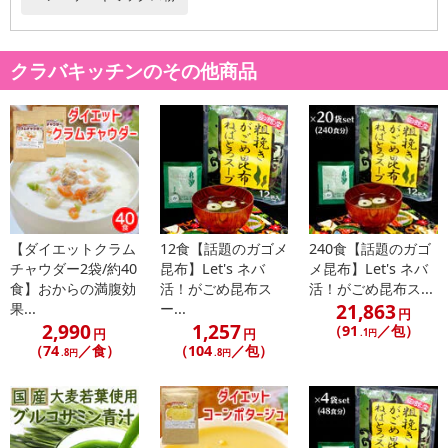
クラバキッチンのその他商品
【ダイエットクラム
12食【話題のガゴメ
240食【話題のガゴ
チャウダー2袋/約40
昆布】Let's ネバ
メ昆布】Let's ネバ
食】おからの満腹効
活！がごめ昆布ス
活！がごめ昆布ス...
・賞味期限：製造日より1年
21,863
果...
ー...
円
・原産国（最終加工地）：日本
2,990
1,257
（91
／包）
円
円
.1円
・原材料/材質/素材：うるち米(新潟県産)、有機ココナッツシュガ
（74
／食）
（104
／包）
.8円
.8円
ー、有機ココナッツ粉／重曹、クエン酸
注意事項