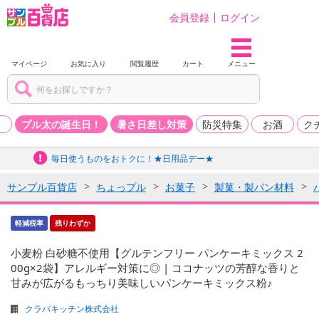
会員登録
ログイン
マイページ
お気に入り
閲覧履歴
カート
メニュー
品
プル太の誕生日！
暑さ日差し対策
防災特集
お酒
ク
毎日使うものをおトクに！★日用品デー★
サンプル百貨店
ちょっプル
お菓子
製菓・製パン材料
軽減税率
残りわずか
小麦粉 白砂糖不使用【グルテンフリー パンケーキミックス 2
00g×2袋】アレルギー対策に◎ | ココナッツの芳醇な香りと
甘みが広がるもっちり美味しいパンケーキミックス粉♪
クラバキッチン株式会社