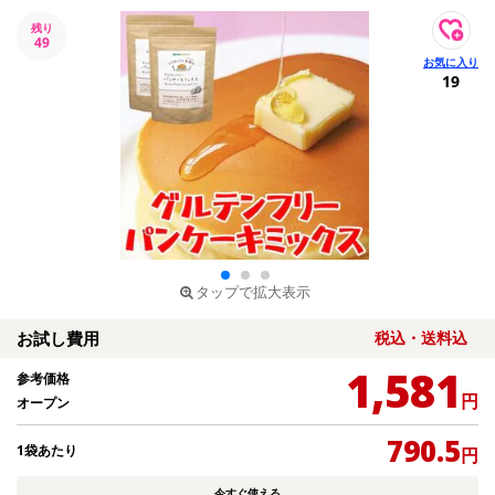
残り
49
19
タップで拡大表示
お試し費用
税込・送料込
1,581
参考価格
円
オープン
790.5
1袋あたり
円
今すぐ使える