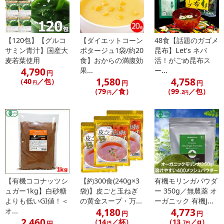
【賞味・消費期限のある商品について】
商品到着時点でのお日持ち期間は、配送日数などにより異なります
のでご了承ください。
【120包】【グルコ
【ダイエットコーン
48食【話題のガゴメ
サミン青汁】国産大
ポタージュ1袋/約20
昆布】Let's ネバ
【キャンセルについて】
麦若葉使用
食】おからの満腹効
活！がごめ昆布ス
※お申込み後のキャンセルはお受けできません。
4,790
果...
ー...
円
記載されている内容を必ずご確認いただき、お届けする商品セット
1,580
4,758
（40
／包）
円
円
円
にご納得いただきましたうえでお申し込みください。
（79
／食）
（99
／包）
円
.2円
※パッケージ変更や商品リニューアル（成分など含む）等により、
参考の掲載画像や画像内のバーコードなど、お届け商品と多少異な
る場合がございます。
また、[新たな加工食品の原料原産地表示制度]の経過措置期間の終
了により、商品詳細内に記載の原産国・原材料の表記が旧表記の場
合がございます。
あらかじめご了承いただいた上でお申込みください。なお、本理由
によるお申込み後のキャンセル・返品交換は対応いたしかねます。
【有機ココナッツシ
【約300食(240g×3
有機モリンガパウダ
ュガー1kg】白砂糖
袋)】皮ごと玉ねぎ
ー 350g／無農薬 オ
よりも低いGI値！＜
の黄金スープ・万...
ーガニック 有機J...
【お支払いについて】
4,180
4,773
オ...
※送料はお試し費用に含まれております。
円
円
2,460
（14
／杯）
（13
／g）
円
※d払い、PayPay、au PAY、au PAY（auかんたん決済）、ソフトバ
円
.7円