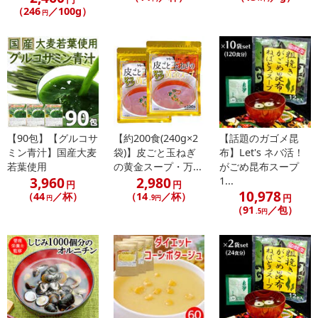
（246
／100g）
円
ンクまとめて支払い、楽天ペイ、メルペイ、AEON Pay、Amazon
Payでお支払いの場合、決済のため外部サイトへ遷移します。
※予約商品は決済手段ごとに定められた決済期限日にお支払いを完
了することがございます。ご了承いただいたうえでお申し込みくだ
さい。
【配送伝票番号について】
※配送形態がメール便の商品については、商品の発送完了後、配送
【90包】【グルコサ
【約200食(240g×2
【話題のガゴメ昆
伝票番号がマイページに表示されない場合もございます。
ミン青汁】国産大麦
袋)】皮ごと玉ねぎ
布】Let's ネバ活！
若葉使用
の黄金スープ・万...
がごめ昆布スープ
【配送日時の指定について】
3,960
2,980
1...
円
円
10,978
※配送日時の指定が可能な商品の場合、商品によってご指定できる
（44
／杯）
（14
／杯）
円
円
.9円
（91
／包）
配送日、配送時間が異なる可能性がございます。
.5円
カート機能をご利用の場合は、配送日時指定をご利用いただけませ
ん。
発送日カレンダー