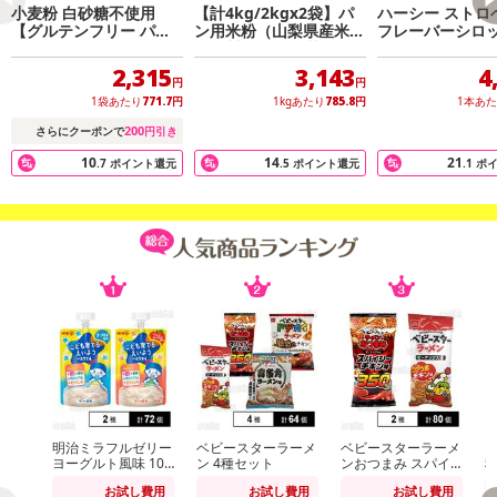
小麦粉 白砂糖不使用
【計4kg/2kgx2袋】パ
ハーシー ストロ
【グルテンフリー パン
ン用米粉（山梨県産米使
フレーバーシロップ
ケーキミックス 200g×3
用）製パン用品質
g
袋】アレルギー対策に◎
2,315
3,143
4
円
円
1袋あたり
771.7
円
1kgあたり
785.8
円
1本あ
200
さらにクーポンで
円引き
10
14
21
.7
ポイント還元
.5
ポイント還元
.1
ポ
明治ミラフルゼリー
ベビースターラーメ
ベビースターラーメ
ヴ
ヨーグルト風味 100
ン 4種セット
ンおつまみ スパイ
g / りんごヨーグル
シーチキン味 56g /
ト
お試し費用
お試し費用
お試し費用
ト風味 100g
ベビースターラーメ