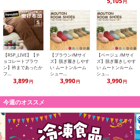
5,105
円
【RSP_LIVE】【チ
【ブラウン/Mサイ
【ベージュ /Mサイ
ョコレートブラウ
ズ】脱ぎ履きしやす
ズ】脱ぎ履きしやす
ン】衿まであったか
い ムートンルーム
い ムートンルーム
【商品説明】
フ...
シュー...
シュ...
3,899
3,990
3,990
広げれば大容量、たためばコンパクト。
円
円
円
たたんだ時の厚さはわずか3.5cmなので、洗濯機や衣類収納などの
隙間収納ができます。
今週のオススメ
広げた時は幅約55cmの大容量。家族の衣類がまとめて入り、毛布な
ども入れられます。
平らな場所に置き、内側底面の上部左右の「手のマーク」に合わせ
てカチッと音がなるまで両手で押すと簡単に開きます。
軽量タイプで持ち運びもラクラク。必要な時だけ広げて使えるの