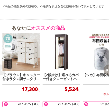
※商品の感想以外の投稿や、不適切な表現を含む投稿を除いて表示しています
あなたに
オススメの商品
【ブラウン】キャスター
【2段掛け】選べるカバ
【シカ】布団収
付きラタン調サニタリー
ー付きクローゼットハン
収納 2×4段
ガー 幅60cm
17,300
5,524
円
円
1個
78
25
3
.6
ポイント還元
.1
ポイント還元
.7
ポ