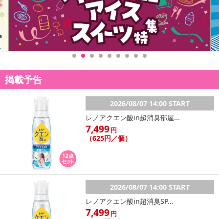
で、外への持ち運びにも便利。
車のトランクなどに常備してお買い物かごとして。アウトドア、キ
ャンプでも活躍します。
野菜など食品ストックのカゴとして。ゴミの分別に。
【使用時サイズ】
55×38×39cm
掲載予告
重量：920g
2026/08/07 14:00 START
【材質】
レノアクエン酸in超消臭部屋...
ポリプロピレン
7,499
円
（625円／個）
【生産国】
イスラエル
【カラー】
2026/08/07 14:00 START
ノーマルタイプとラタン調タイプの2種類から選べます。
レノアクエン酸in超消臭SP...
・商品カラー：ラタンアイボリー
7,499
円