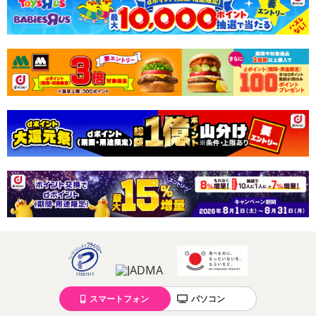
によるお申込み後のキャンセル・返品交換は対応いたしかねます。
【お支払いについて】
※送料はお試し費用に含まれております。
※d払い、PayPay、au PAY、au PAY（auかんたん決済）、ソフトバ
ンクまとめて支払い、楽天ペイ、メルペイ、AEON Pay、Amazon
Payでお支払いの場合、決済のため外部サイトへ遷移します。
※予約商品は決済手段ごとに定められた決済期限日にお支払いを完
了することがございます。ご了承いただいたうえでお申し込みくだ
さい。
【配送伝票番号について】
※配送形態がメール便の商品については、商品の発送完了後、配送
伝票番号がマイページに表示されない場合もございます。
【配送日時の指定について】
※配送日時の指定が可能な商品の場合、商品によってご指定できる
配送日、配送時間が異なる可能性がございます。
カート機能をご利用の場合は、配送日時指定をご利用いただけませ
スマートフォン
パソコン
ん。