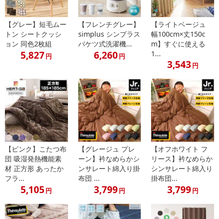
【グレー】短毛ムー
【フレンチグレー】
【ライトベージュ
トン シートクッシ
simplus シンプラス
幅100cm×丈150c
ョン 同色2枚組
バケツ式洗濯機...
m】すぐに使える
5,827
6,260
1...
円
円
3,543
円
【ピンク】こたつ布
【グレージュ プレ
【オフホワイト フ
団 吸湿発熱機能素
ーン】衿なめらかシ
リース】衿なめらか
材 正方形 あったか
ンサレート綿入り掛
シンサレート綿入り
フラ...
布団 ...
掛布団...
5,105
3,799
3,799
円
円
円