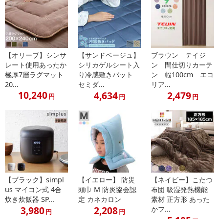
【オリーブ】シンサ
【サンドベージュ】
ブラウン テイジ
レート使用あったか
シリカゲルシート入
ン 間仕切りカーテ
極厚7層ラグマット
り冷感敷きパット
ン 幅100cm エコ
20...
セミダ...
リア...
10,240
4,634
2,479
円
円
円
【ブラック】simpl
【イエロー】 防災
【ネイビー】こたつ
us マイコン式 4合
頭巾 M 防炎協会認
布団 吸湿発熱機能
炊き炊飯器 SP...
定 カネカロン
素材 正方形 あった
3,980
2,208
かフ...
円
円