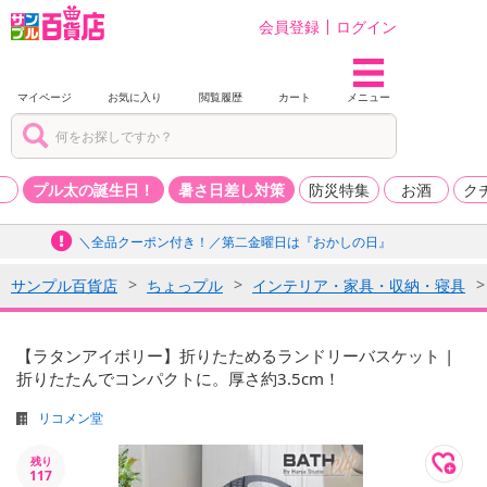
会員登録
ログイン
マイページ
お気に入り
閲覧履歴
カート
メニュー
品
プル太の誕生日！
暑さ日差し対策
防災特集
お酒
ク
＼全品クーポン付き！／第二金曜日は『おかしの日』
サンプル百貨店
ちょっプル
インテリア・家具・収納・寝具
【ラタンアイボリー】折りたためるランドリーバスケット |
折りたたんでコンパクトに。厚さ約3.5cm！
リコメン堂
残り
117