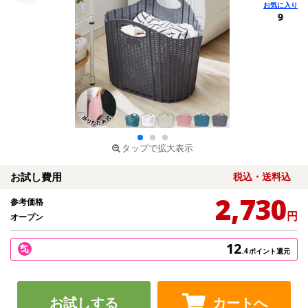
9
タップで拡大表示
お試し費用
税込・送料込
2,730
参考価格
円
オープン
12
.4
ポイント還元
お試しする
カートへ