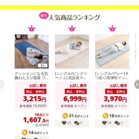
クッションになる抗
[シングル/ピンクベ
[シングル/グレー] 6
[
菌わた入り寝袋 ブ
ージュ] 高反発マッ
つ折り高弾性マット
ー
ルー
トレス 厚さ10セン
レス (カバー付) ※日
ス
お試し費用
お試し費用
お試し費用
チ 130N (カバー付)
本製
ー
※日本製
付
税込・送料込
税込・送料込
税込・送料込
3,215
6,999
3,970
円
円
円
参考価格
10,956
円
参考価格
オープン
参考価格
オープン
1枚あたり
31
18
.8ポイント
.0ポイント
1,607
.5
円
25
0
59
0
(5,478円)
14
.6ポイント