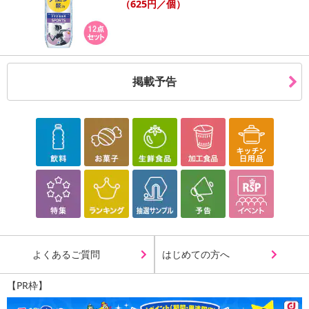
・商品サイズ：55×38×39cm
（625円／個）
注意事項
【賞味・消費期限のある商品について】
掲載予告
商品到着時点でのお日持ち期間は、配送日数などにより異なります
のでご了承ください。
【キャンセルについて】
※お申込み後のキャンセルはお受けできません。
記載されている内容を必ずご確認いただき、お届けする商品セット
にご納得いただきましたうえでお申し込みください。
※パッケージ変更や商品リニューアル（成分など含む）等により、
参考の掲載画像や画像内のバーコードなど、お届け商品と多少異な
る場合がございます。
また、[新たな加工食品の原料原産地表示制度]の経過措置期間の終
よくあるご質問
はじめての方へ
了により、商品詳細内に記載の原産国・原材料の表記が旧表記の場
合がございます。
【PR枠】
あらかじめご了承いただいた上でお申込みください。なお、本理由