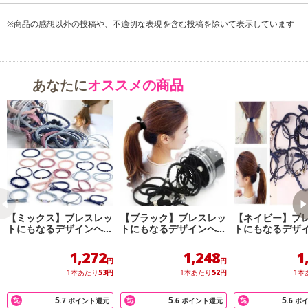
※商品の感想以外の投稿や、不適切な表現を含む投稿を除いて表示しています
・原産国（最終加工地）：中国
あなたに
オススメの商品
・原材料/材質/素材：ゴム・プラスチックなど
・商品カラー：ピンク
・商品サイズ：
＜サイズ＞
約6〜7cm
＜重量＞
約55g
・その他商品仕様：お安くご提供するため、ケースなしOPP袋での
【ミックス】ブレスレッ
【ブラック】ブレスレッ
【ネイビー】ブ
発送となります。
トにもなるデザインヘア
トにもなるデザインヘア
トにもなるデザ
・注意事項：
ゴム24種入り
ゴム24種入り
ゴム24種入り
＜ご注意点＞
1,272
1,248
1
円
円
※サイズは、多少の誤差が生じる場合がございます。
1本あたり
53
円
1本あたり
52
円
1本
※モニター環境により、実際のものと素材感・色が多少異なって
見える場合がございますので、ご了承ください。
5
5
5
.7
ポイント還元
.6
ポイント還元
.6
ポ