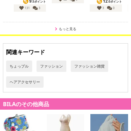
9
12
.5ポイント
.0ポイント
注意事項
131
3
3
0
【賞味・消費期限のある商品について】
商品到着時点でのお日持ち期間は、配送日数などにより異なります
もっと見る
のでご了承ください。
【キャンセルについて】
関連キーワード
※お申込み後のキャンセルはお受けできません。
記載されている内容を必ずご確認いただき、お届けする商品セット
ちょっプル
ファッション
ファッション雑貨
にご納得いただきましたうえでお申し込みください。
※パッケージ変更や商品リニューアル（成分など含む）等により、
参考の掲載画像や画像内のバーコードなど、お届け商品と多少異な
ヘアアクセサリー
る場合がございます。
また、[新たな加工食品の原料原産地表示制度]の経過措置期間の終
了により、商品詳細内に記載の原産国・原材料の表記が旧表記の場
BILAのその他商品
合がございます。
あらかじめご了承いただいた上でお申込みください。なお、本理由
によるお申込み後のキャンセル・返品交換は対応いたしかねます。