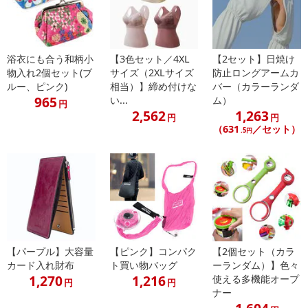
【お支払いについて】
※送料はお試し費用に含まれております。
※d払い、PayPay、au PAY、au PAY（auかんたん決済）、ソフトバ
浴衣にも合う和柄小
【3色セット／4XL
【2セット】日焼け
ンクまとめて支払い、楽天ペイ、メルペイ、AEON Pay、Amazon
物入れ2個セット(ブ
サイズ（2XLサイズ
防止ロングアームカ
Payでお支払いの場合、決済のため外部サイトへ遷移します。
ルー、ピンク)
相当）】締め付けな
バー（カラーランダ
※予約商品は決済手段ごとに定められた決済期限日にお支払いを完
965
い...
ム）
円
了することがございます。ご了承いただいたうえでお申し込みくだ
2,562
1,263
円
円
さい。
（631
／セット）
.5円
【配送伝票番号について】
※配送形態がメール便の商品については、商品の発送完了後、配送
伝票番号がマイページに表示されない場合もございます。
【配送日時の指定について】
※配送日時の指定が可能な商品の場合、商品によってご指定できる
配送日、配送時間が異なる可能性がございます。
【パープル】大容量
【ピンク】コンパク
【2個セット（カラ
カート機能をご利用の場合は、配送日時指定をご利用いただけませ
カード入れ財布
ト買い物バッグ
ーランダム）】色々
1,270
1,216
使える多機能オープ
ん。
円
円
ナー