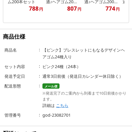
ム200本セット
適♪ヘアゴム20...
適♪ヘアゴム200...
適♪ヘ
788
807
774
円
円
円
商品仕様
商品名
【ピンク】ブレスレットにもなるデザインヘ
アゴム24種入り
セット内容
ピンク24種（24本）
発送予定日
通常3日前後（発送日カレンダー休日除く）
配送形態
メール便
※発送完了のご案内から到着まで10日前後かかり
ます。
詳細は
こちら
管理番号
god-23082701