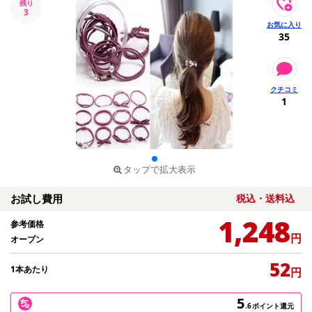
残り
3
35
1
タップで拡大表示
お試し費用
税込・送料込
1,248
参考価格
円
オープン
52
1本あたり
円
5
.6
ポイント還元