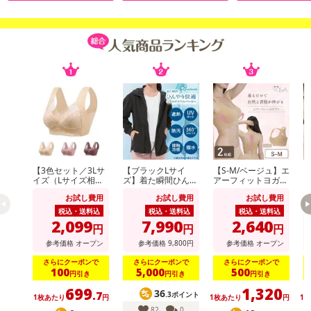
※海外輸入品のため、多少の縫製の乱れや糸切りが不十分な場合
がございます。予めご了承ください。
※商品は、簡易包装で発送します。海外輸入品のため、パッケー
ジに外国語が表記されており、多少のスレ、汚れ、破れなどがある
場合がございます。予めご了承ください。
※メール便の発送で壊れ物の指定が出来ない為、到着時にパッケ
ージが損傷している場合がございます。万が一、商品に損傷があっ
た場合は、交換、返金等させていただきますので、ご連絡お願いい
たします。
※商品改良のため、予告なく仕様が若干変更になる場合がござい
ます。予めご了承ください。
【3色セット／3Lサ
【ブラックLサイ
【S-M/ベージュ】エ
【
イズ（Lサイズ相
ズ】着た瞬間ひんや
アーフィットヨガブ
※本商品を使用してのあらゆるトラブルには、弊社は一切の責任
当）】快適ワイヤレ
り快適 シールドク
ラ2枚組
ラ
を負いません。予めご了承ください。
お試し費用
お試し費用
お試し費用
スブラ
ールパーカー
税込・送料込
税込・送料込
税込・送料込
※お使いのモニターや端末により、質感・色合いが実際の商品と
2,099
7,990
2,640
円
円
円
異なって見える場合がございます
参考価格
オープン
参考価格
9,800
円
参考価格
オープン
※本商品を使用してのあらゆるトラブルには、弊社は一切の責任
を負いません。予めご了承ください
さらにクーポンで
さらにクーポンで
さらにクーポンで
100
5,000
500
円引き
円引き
円引き
※着払いでの返品は一切受付けません。着払いで商品をご返送し
699
1,320
36
た場合は、キャンセル返金処理を行いかねますのでご了承ください
.7
.3ポイント
1枚あたり
円
1枚あたり
円
1
82
0