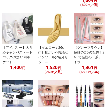
1,604
円
発送日カレンダー
（802
／個）
円
【アイボリー】大き
【イエロー：26c
【グレーブラウン】
めキャンバストート
m】暖かい不思議な
極細の2つの筆先！S
バッグ(大きい内ポ
インソール(2足分セ
NSで話題の二爪ア
休業日
ケット...
ット...
イラ...
1,400
1,520
1,361
円
円
円
■
その他共通および商品カテゴリー別注意事項（※必ずご確認くだ
（760
／足）
（680
／本）
円
.5円
さい）
こちらの情報は
2026年07月09日
時点での情報となります。