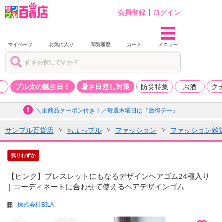
会員登録
ログイン
マイページ
お気に入り
閲覧履歴
カート
メニュー
品
プル太の誕生日！
暑さ日差し対策
防災特集
お酒
ク
＼全商品クーポン付き！／毎週木曜日は『激得デー』
サンプル百貨店
ちょっプル
ファッション
ファッション雑
残りわずか
【ピンク】ブレスレットにもなるデザインヘアゴム24種入り
| コーディネートに合わせて使えるヘアデザインゴム
株式会社BILA