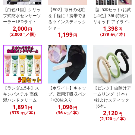
【白色/1個】クリッ
【#02】毎日の化粧
【計5本セット/お試
プ式防水センサーソ
を手軽に！携帯でき
し4色】36h持続力
ーラーLEDライト
るツインスティック
リキッド アイライ...
2,000
1,398
シャ...
円
円
1,199
（2,000
／個）
（279
／本）
円
円
.6円
【ランダム5本】ス
【ホワイト】キャッ
【ピンク】虫除けア
キンパステル 高保
プ、襟用汗吸収バン
ームリング（1本）
湿ハンドクリーム
ド×30枚入り
+蚊よけスティック
1,891
1,096
（6本...
円
円
2,120
（378
／本）
（36
／本）
円
.2円
.6円
（2,120
／本）
円