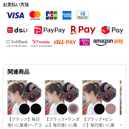
お支払い方法
関連商品
【ブラック】毎日
【ブラック×ランダ
【ブラック×ピン
【ブ
使いに最適♪ヘアゴ
ム】毎日使いに最
ク】毎日使いに最
ー】