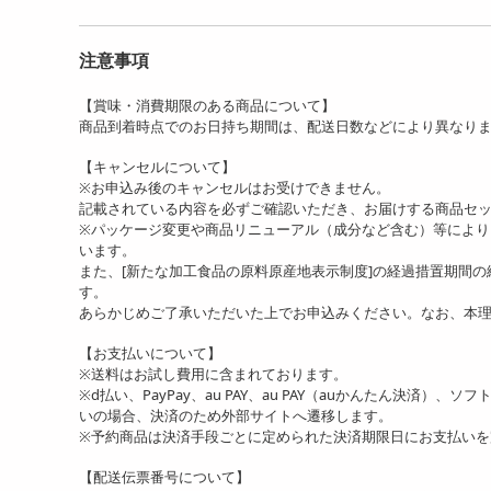
注意事項
【賞味・消費期限のある商品について】
商品到着時点でのお日持ち期間は、配送日数などにより異なり
【キャンセルについて】
※お申込み後のキャンセルはお受けできません。
記載されている内容を必ずご確認いただき、お届けする商品セ
※パッケージ変更や商品リニューアル（成分など含む）等によ
います。
また、[新たな加工食品の原料原産地表示制度]の経過措置期間
す。
あらかじめご了承いただいた上でお申込みください。なお、本
【お支払いについて】
※送料はお試し費用に含まれております。
※d払い、PayPay、au PAY、au PAY（auかんたん決済）、
いの場合、決済のため外部サイトへ遷移します。
※予約商品は決済手段ごとに定められた決済期限日にお支払い
【配送伝票番号について】