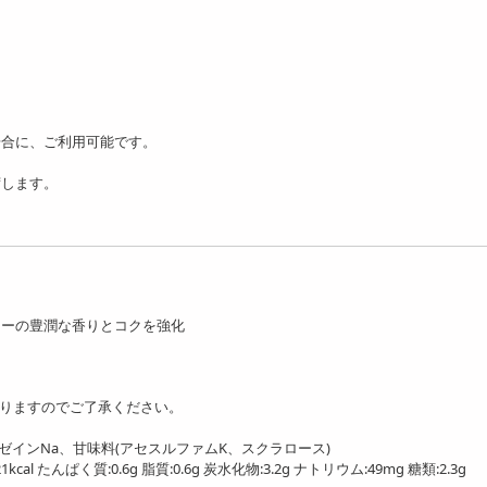
場合に、ご利用可能です。
荷します。
ヒーの豊潤な香りとコクを強化
りますのでご了承ください。
ゼインNa、甘味料(アセスルファムK、スクラロース)
んぱく質:0.6g 脂質:0.6g 炭水化物:3.2g ナトリウム:49mg 糖類:2.3g