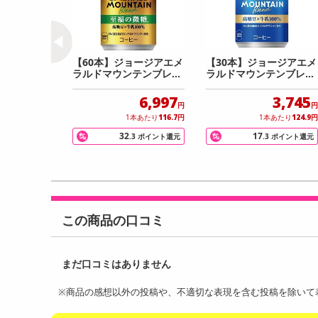
【60本】ジョージアエメ
【30本】ジョージアエメ
ラルドマウンテンブレン
ラルドマウンテンブレン
ド至福の微糖 缶 185g
ド 185g缶
6,997
3,745
円
円
1本あたり
116.7
円
1本あたり
124.9
円
32
17
.3
ポイント還元
.3
ポイント還元
この商品の口コミ
※商品の感想以外の投稿や、不適切な表現を含む投稿を除いて