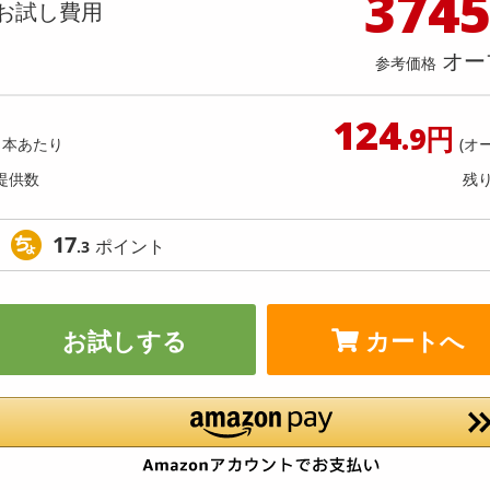
374
料理の素
ナッツ・ドライフルーツ
栄養ドリンク・エナジードリンク
チューハイ・カクテル
洗剤ギフト
ヘルスケア・衛生用品
健康グッズ
インテリア雑貨
時計
記録メディア・メモリーカード
マタニティ
お試し費用
わり数量限定】【シアーブルーLLサ
【日替わり数量限定】ハーシー
乾物・海苔・粉物
ゼリー・プリン
お茶・紅茶（茶葉）
ノンアルコール飲料
その他 洗剤
キッチン雑貨・食器・消耗品
アウトドア・イベント用品・DIY・工具
アクセサリー
その他 ベビー・キッズ・マタニティ
スマートフォン・携帯電話・タブレットアクセ
着た瞬間ひんやり快適 シールドクー
ーフレーバーシロップ 260g【
店舗
オー
リー
参考価格
カー【先行チケット利用NG】
利用NG】
カレー・シチュー
和菓子
コーヒー(豆・インスタント）
ビール・ワイン・お酒ギフト
調理器具・鍋・包丁
その他 インテリア・家具
ファッション雑貨
電池
提供数 50
提
店舗情報
食品ギフト
おつまみ
ココア・チョコレート飲料
その他 アルコール飲料
弁当箱・水筒・弁当グッズ
下着・ルームウェア
電球・蛍光灯・照明
124
お試し費用
お試し費
.9円
7,990
4,
円
1本あたり
(オ
提供数
残
9,800
参考価格
参考価格
円
1本あた
17
ポイント
.3
お試しする
カートへ