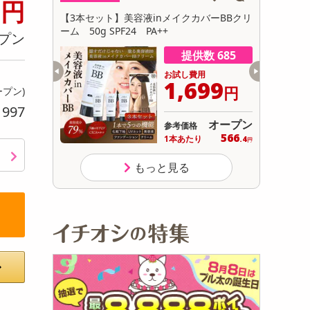
5
円
初回トライアル
 ストロベリ
【3本セット】美容液inメイクカバーBBクリ
【170g×
サ
先行チケット
ーム 50g SPF24 PA++
プン
供数 20
提供数 685
用
お試し費用
577
1,699
円
円
ープン)
997
り
11,923
オープン
参考価格
円
190
566
り
1本あたり
.8
.4
円
円
もっと見る