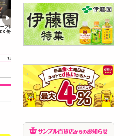
ーブレンド デミタ
【24本】ジョージア
【60本】ジョー
CK 缶 150g
ザ・ラテ ダブルミルクラ
ラルドマウンテン
テ 280ml PET
ド 缶185g
2,937
3,915
6
円
円
1本あたり
97.9
円
1本あたり
163.2
円
1本あた
13
18
32
.6
ポイント還元
.1
ポイント還元
.3
ポイ