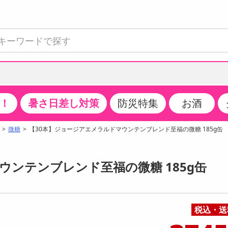
！
暑さ日差し対策
防災特集
お酒
て見る
特設コーナー
食品・調味料
生鮮食品
お菓子
アイス・スイーツ
飲料
お酒
洗剤
キッチン・日用品
健康・ダイエット
医薬品・医薬部外
インテリア・家具
ファッション
家電
ベビー・キッズ・
ペット用品
加工食品
ヘアケア・ボディ
ビューティーケア
特集一覧
微糖
【30本】ジョージアエメラルドマウンテンブレンド至福の微糖 185g缶
全国うまいもの博
米・雑穀
肉・肉加工品
スナック菓子
アイスクリーム・シャーベット
水・ミネラルウォーター・炭酸水
ビール・発泡酒・新ジャンル
キッチン・台所用洗剤
掃除用具
健康食品・飲料
第二類医薬品
収納用品
トップス
生活家電
ベビーおむつ・トイレ用品
犬用品
カップ麺・乾麺・パスタ
ヘアケア・スタイリング
スキンケア・基礎化粧品
クチコミで選ばれた人気商品
パン・シリアル・コーンフレーク
魚介類・シーフード・水産加工品
クッキー・クラッカー
ケーキ・スイーツ
お茶・紅茶（ソフトドリンク）
ワイン
洗濯用洗剤・柔軟剤・漂白剤
洗濯用品
ダイエット
指定第二類医薬品
寝具・布団
ボトムス
キッチン家電
授乳グッズ
猫用品
インスタント・レトルト・冷凍食品・惣菜
ボディケア
ベースメイク・メイクアップ・ネイル
ウンテンブレンド至福の微糖 185g缶
チーズ・ヨーグルト・乳製品・卵
フルーツ・果物・果物加工品
キャンディ・ガム・タブレット
お菓子・スイーツギフト
コーヒー（ソフトドリンク）
日本酒・焼酎
バス・お風呂用洗剤
トイレ・バス用品
サプリメント
第三類医薬品
マット・カーペット・クッション
シューズ
冷房・暖房器具・空調
食事グッズ
その他 ペット用品
ナチュラル・オーガニックコスメ
ポイント
調味料・ドレッシング・油
野菜・きのこ
せんべい・米菓
果実・野菜・清涼・乳飲料
洋酒・リキュール
トイレ用洗剤
タオル
美容サプリメント・ドリンク
医薬部外品
テーブル・デスク・カウンター
バッグ
美容・健康家電
ベビー用品・雑貨
香水・アロマ
08月09日19時00分 ～
08月09日19時00分
ポイント履歴
税込・送
缶詰・瓶詰・ジャム・はちみつ
ミールキット
チョコレート
トクホ
果実酒・梅酒
住居用洗剤
日用品
スポーツサプリメント・ドリンク
チェア・ソファ
財布・小物
パソコン・プリンター・パソコン周辺機器
家具・寝具
っプル
ちょっプル
ちょっプルポイントとは？
0
0