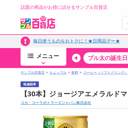
話題の商品がお得に試せるサンプル百貨店
毎日使うものをおトクに！★日用品デー★
メニュー
ちょっプルカテゴリ
キッチン・日用品
食品
プル太の誕生日
すべ
食品・調味料
サンプル百貨店
ちょっプル
飲料
コーヒー（ソフトドリンク）
生鮮食品
軽減税率
加工食品
【30本】ジョージアエメラルドマ
お菓子
コカ・コーラボトラーズジャパン株式会社
アイス・スイーツ
飲料
00分 ～
08月10日08時00分 ～
お酒
ちょっプル
ちょ
0
0
0
0