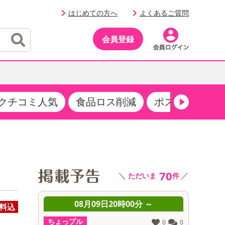
はじめての方へ
よくあるご質問
会員登録
クチコミ人気
食品ロス削減
ポストにお届け
イベント
・サプリメント
品
・収納・寝具
マタニティ
ケア
イベント最新情報（RSPほか）
その他 食品
製菓・製パン材料
飲料ギフト
生活雑貨
メンズ
AV機器
クーポン
その他 お菓子・スイーツ
その他 飲料
スポーツ・アウトドア用品
ベビー・キッズ
その他 家電
商品限定クーポン
70
＼
／
ただいま
件
介護用品
レッグウェア
その他 キッチン・日用品
その他 ファッション
サンプリング
 ～
08月09日20時00分 ～
0
料込
抽選サンプル
ちょっプル
ちょっプ
0
0
0
0