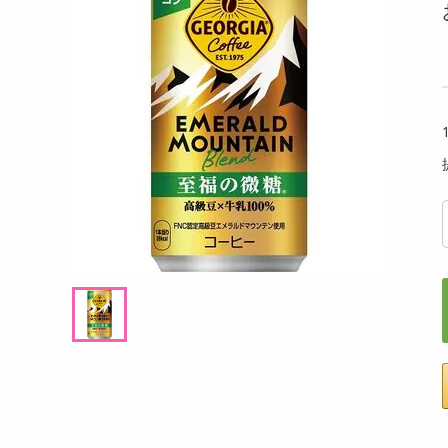
洗剤
ーム（抹茶）宇治
【30個】黄身のしずくバーム（ココア）ほ
【日替
キッチン・日用品
ろ苦さと卵の甘みが絶妙
イズ】
ルパー
ヘアケア・ボディケア
提供数 300
提供数 300
ビューティーケア
試し費用
お試し費用
6,124
16,124
円
円
健康・ダイエット・サプリメント
医薬品・医薬部外品
オープン
オープン
考価格
参考価格
インテリア・家具・収納・寝具
537
537
個あたり
1個あたり
.5
.5
円
円
ファッション
家電
ベビー・キッズ・マタニティ
ペット用品
クーポン・資格・学習
掲載予告