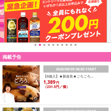
掲載予告
2026/08/09 08:00 START
【6個入】★新改良★ごろごろ...
1,389
円
（231.5円／個）