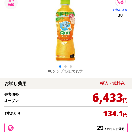
残り
960
30
タップで拡大表示
お試し費用
税込・送料込
6,433
参考価格
円
オープン
134.1
1本あたり
円
29
.7
ポイント還元