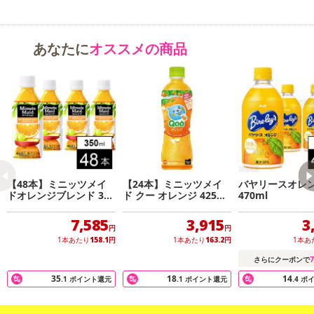
をいっそうハッピーにする『ミニッツ メイド Qoo オレンジ』をぜ
ひお試しください。
あなたに
オススメの商品
・賞味期限：
メーカー製造日より8ヶ月
※商品到着時点でのお日持ち期間は、配送日数などにより異なり
ますのでご了承ください。
・原産国（最終加工地）：日本
・原材料/材質/素材：果実（オレンジ（メキシコ又はブラジル）、
うんしゅうみかん）、果糖ぶどう糖液糖／香料、酸味料、ビタミン
C、カロチン色素、パントテン酸Ca、ナイアシン、ビタミンB6
【48本】ミニッツメイ
【24本】ミニッツメイ
バヤリースオレンジ
・アレルギー表示：オレンジ
ドオレンジブレンド 350
ド クー オレンジ 425ml
470ml
mlPET
PET
・その他商品仕様：栄養成分表示：エネルギー:44kcal たんぱく質:0
7,585
3,915
3
g 脂質:0g 炭水化物:11g 食塩相当量:0g ビタミンC:7.5-67mg ナイア
円
円
シン:1mg パントテン酸:0.35-2.5mg ビタミンB6:0.1-0.3mg
1本あたり
158.1
円
1本あたり
163.2
円
1本あ
7
さらにクーポンで
注意事項
35
18
14
.1
ポイント還元
.1
ポイント還元
.4
ポ
【賞味・消費期限のある商品について】