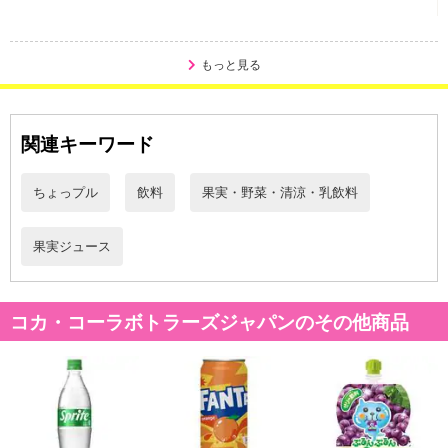
ンクまとめて支払い、楽天ペイ、メルペイ、AEON Pay、Amazon
Payでお支払いの場合、決済のため外部サイトへ遷移します。
※予約商品は決済手段ごとに定められた決済期限日にお支払いを完
もっと見る
了することがございます。ご了承いただいたうえでお申し込みくだ
さい。
関連キーワード
【配送伝票番号について】
※配送形態がメール便の商品については、商品の発送完了後、配送
伝票番号がマイページに表示されない場合もございます。
ちょっプル
飲料
果実・野菜・清涼・乳飲料
【配送日時の指定について】
果実ジュース
※配送日時の指定が可能な商品の場合、商品によってご指定できる
配送日、配送時間が異なる可能性がございます。
カート機能をご利用の場合は、配送日時指定をご利用いただけませ
コカ・コーラボトラーズジャパンのその他商品
ん。
発送日カレンダー