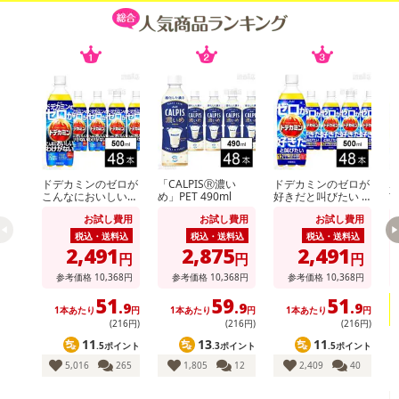
商品到着時点でのお日持ち期間は、配送日数などにより異なります
のでご了承ください。
【キャンセルについて】
※お申込み後のキャンセルはお受けできません。
記載されている内容を必ずご確認いただき、お届けする商品セット
にご納得いただきましたうえでお申し込みください。
※パッケージ変更や商品リニューアル（成分など含む）等により、
参考の掲載画像や画像内のバーコードなど、お届け商品と多少異な
ドデカミンのゼロが
「CALPISⓇ濃い
ドデカミンのゼロが
ホ
こんなにおいしいわ
め」PET 490ml
好きだと叫びたい P
玄
る場合がございます。
けがない PET 500ml
ET 500ml
また、[新たな加工食品の原料原産地表示制度]の経過措置期間の終
お試し費用
お試し費用
お試し費用
税込・送料込
税込・送料込
税込・送料込
了により、商品詳細内に記載の原産国・原材料の表記が旧表記の場
2,491
2,875
2,491
円
円
円
合がございます。
参考価格
10,368
円
参考価格
10,368
円
参考価格
10,368
円
あらかじめご了承いただいた上でお申込みください。なお、本理由
によるお申込み後のキャンセル・返品交換は対応いたしかねます。
51
59
51
.9
.9
.9
1本あたり
円
1本あたり
円
1本あたり
円
(216円)
(216円)
(216円)
【お支払いについて】
11
13
11
.5ポイント
.3ポイント
.5ポイント
※送料はお試し費用に含まれております。
5,016
265
1,805
12
2,409
40
※d払い、PayPay、au PAY、au PAY（auかんたん決済）、ソフトバ