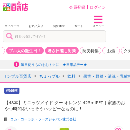
会員登録
ログイン
マイページ
お気に入り
閲覧履歴
カート
メニュー
品
プル太の誕生日！
暑さ日差し対策
防災特集
お酒
ク
毎日使うものをおトクに！★日用品デー★
サンプル百貨店
ちょっプル
飲料
果実・野菜・清涼・乳飲
軽減税率
【48本】ミニッツメイド クー オレンジ 425mlPET | 家族のお
やつ時間をいっそうハッピーなものに！
コカ・コーラボトラーズジャパン株式会社