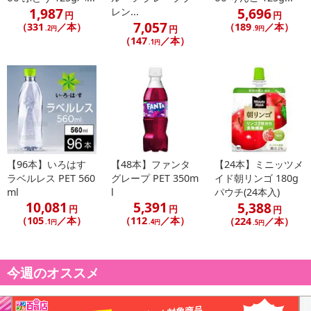
1,987
5,696
レン...
円
円
7,057
（331
／本）
（189
／本）
円
.2円
.9円
（147
／本）
.1円
【96本】いろはす
【48本】ファンタ
【24本】ミニッツメ
ラベルレス PET 560
グレープ PET 350m
イド朝リンゴ 180g
ml
l
パウチ(24本入)
10,081
5,391
5,388
円
円
円
（105
／本）
（112
／本）
（224
／本）
.1円
.4円
.5円
今週のオススメ