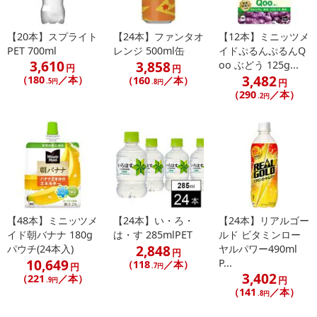
【20本】スプライト
【24本】ファンタオ
【12本】ミニッツメ
PET 700ml
レンジ 500ml缶
イドぷるんぷるんQ
3,610
3,858
oo ぶどう 125g...
円
円
3,482
（180
／本）
（160
／本）
.5円
円
.8円
（290
／本）
.2円
休業日
■
その他共通および商品カテゴリー別注意事項（※必ずご確認くだ
さい）
こちらの情報は
2026年07月09日
時点での情報となります。
【48本】ミニッツメ
【24本】い・ろ・
【24本】リアルゴー
イド朝バナナ 180g
は・す 285mlPET
ルド ビタミンロー
2,848
パウチ(24本入)
ヤルパワー490ml
円
10,649
P...
（118
／本）
円
.7円
3,402
（221
／本）
円
.9円
（141
／本）
.8円