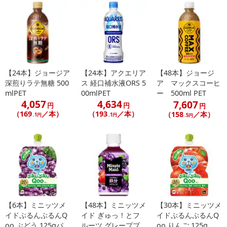
【24本】ジョージア
【24本】アクエリア
【48本】ジョージ
深煎りラテ無糖 500
ス 経口補水液ORS 5
ア マックスコーヒ
mlPET
00mlPET
ー 500ml PET
4,057
4,634
7,607
円
円
円
（169
／本）
（193
／本）
（158
／本）
.1円
.1円
.5円
【6本】ミニッツメ
【48本】ミニッツメ
【30本】ミニッツメ
イドぷるんぷるんQ
イド ぎゅっ！とフ
イドぷるんぷるんQ
oo ぶどう 125gパ...
ルーツ グレープブ
oo りんご 125g...