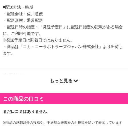
■配送方法・時期
・配送会社：佐川急便
・配送形態：通常配送
・配送日時の指定：「発送予定日」に配送日指定の記載がある場合
に、ご利用可能です。
※発送予定日は到着日ではありません。
・商品は「コカ・コーラボトラーズジャパン株式会社」より出荷し
ます。
商品詳細
もっと見る
『ミニッツ メイド Qoo オレンジ』は、甘さと酸味のバランスがち
ょうど良いすっきりとした味わいに加え、マルチビタミン入りで管
この商品の口コミ
理栄養士も推奨するオレンジジュースです。
スリムな950mlPETは、おいしいまま飲み切れる容量と、冷蔵庫で
の取り扱いや保管がしやすく、パッケージには親子で遊べるお楽し
み要素「オレンジかくれんぼ」が付いています。
※商品の感想以外の投稿や、不適切な表現を含む投稿を除いて表示しています
日常のおやつや気分転換、ちょっとした休憩に、家族のおやつ時間