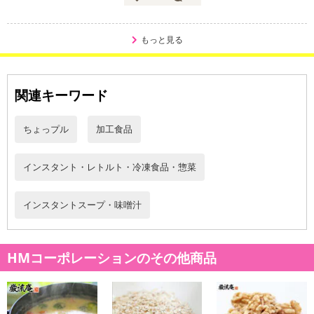
0.26g、 ・脂質：0.19g、 ・炭水化物：1.16g、 ・塩分：1.75g
【中華スープ1袋あたり】 ・カロリー：8.27、 ・タンパク質：0.2
もっと見る
3g、 ・脂質：0.14g、 ・炭水化物：1.50g、 ・塩分：1.82g
・注意事項：
・直射日光を避け常温にて保管ください
・開封後は賞味期限に限らずお早めに召し上がりください
関連キーワード
注意事項
ちょっプル
加工食品
【賞味・消費期限のある商品について】
インスタント・レトルト・冷凍食品・惣菜
商品到着時点でのお日持ち期間は、配送日数などにより異なります
のでご了承ください。
インスタントスープ・味噌汁
【キャンセルについて】
※お申込み後のキャンセルはお受けできません。
HMコーポレーションのその他商品
記載されている内容を必ずご確認いただき、お届けする商品セット
にご納得いただきましたうえでお申し込みください。
※パッケージ変更や商品リニューアル（成分など含む）等により、
参考の掲載画像や画像内のバーコードなど、お届け商品と多少異な