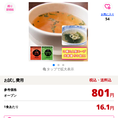
残り
8986
54
タップで拡大表示
お試し費用
税込・送料込
801
参考価格
円
オープン
16.1
1食あたり
円