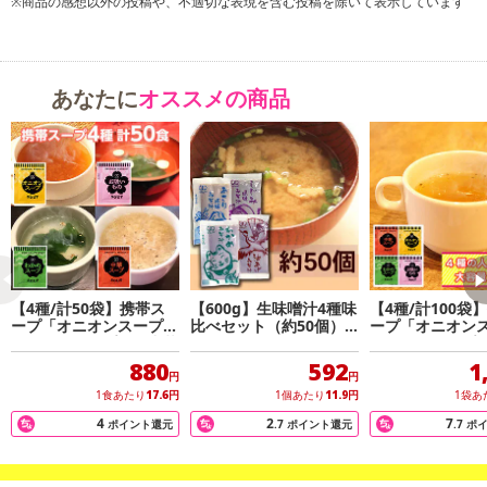
※商品の感想以外の投稿や、不適切な表現を含む投稿を除いて表示しています
置換えダイエットにも最適な美味しい超低カロリースープ！2ヶ月分
の50食入り！
あなたに
オススメの商品
＜商品詳細＞
・下記2種類のスープが合計50袋入っています♪
・賞味期限も半年以上ある為、大容量でも安心！
・1つ1つのスープは低カロリーだけどとっても美味♪
・調味料としてもお使いいただける万能スープ！
・まだ一度も食べたこと無い方や、色々な味を食べてみたいという
方におすすめです！
・1袋5g(ふりかけ位の大きさ)以下の為、お弁当と一緒に職場へ持っ
【4種/計50袋】携帯ス
【600g】生味噌汁4種味
【4種/計100袋
て行けます。
ープ「オニオンスープ」
比べセット（約50個）
ープ「オニオン
・ご家族やご友人にもプレゼントとして大変喜ばれる逸品です！
「わかめスープ」「中華
※アソート
「わかめスープ
スープ」「お吸い物」
スープ」「お吸
880
592
1
円
円
【各スープ1袋あたりのカロリー】
1食あたり
17.6
円
1個あたり
11.9
円
1袋あ
・わかめスープ：7.5kcal
4
2
7
ポイント還元
.7
ポイント還元
.7
ポ
・中華スープ：8.2kcal