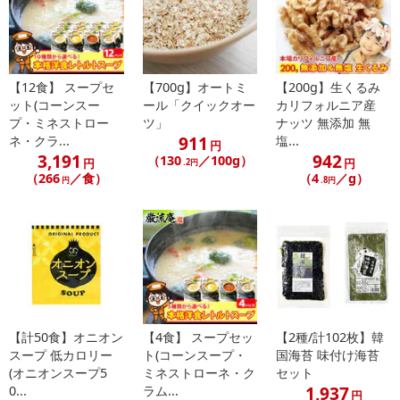
る場合がございます。
また、[新たな加工食品の原料原産地表示制度]の経過措置期間の終
了により、商品詳細内に記載の原産国・原材料の表記が旧表記の場
合がございます。
【12食】 スープセ
【700g】オートミ
【200g】生くるみ
あらかじめご了承いただいた上でお申込みください。なお、本理由
ット(コーンスー
ール「クイックオー
カリフォルニア産
によるお申込み後のキャンセル・返品交換は対応いたしかねます。
プ・ミネストロー
ツ」
ナッツ 無添加 無
911
ネ・クラ...
塩...
円
【お支払いについて】
3,191
942
（130
／100g）
円
円
.2円
※送料はお試し費用に含まれております。
（266
／食）
（4
／g）
円
.8円
※d払い、PayPay、au PAY、au PAY（auかんたん決済）、ソフトバ
ンクまとめて支払い、楽天ペイ、メルペイ、AEON Pay、Amazon
Payでお支払いの場合、決済のため外部サイトへ遷移します。
※予約商品は決済手段ごとに定められた決済期限日にお支払いを完
了することがございます。ご了承いただいたうえでお申し込みくだ
さい。
【計50食】オニオン
【4食】 スープセッ
【2種/計102枚】韓
【配送伝票番号について】
スープ 低カロリー
ト(コーンスープ・
国海苔 味付け海苔
※配送形態がメール便の商品については、商品の発送完了後、配送
(オニオンスープ5
ミネストローネ・ク
セット
伝票番号がマイページに表示されない場合もございます。
1,937
0...
ラム...
円