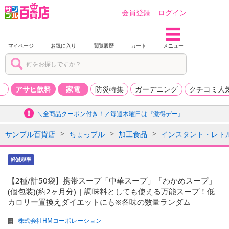
会員登録
ログイン
マイページ
お気に入り
閲覧履歴
カート
メニュー
品
アサヒ飲料
家電
防災特集
ガーデニング
クチコミ人
＼全商品クーポン付き！／毎週木曜日は『激得デー』
サンプル百貨店
ちょっプル
加工食品
インスタント・レト
軽減税率
【2種/計50袋】携帯スープ「中華スープ」「わかめスープ」
(個包装)(約2ヶ月分) | 調味料としても使える万能スープ！低
カロリー置換えダイエットにも※各味の数量ランダム
株式会社HMコーポレーション