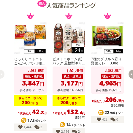
・賞味期限：
商品出荷発送より6ヶ月以上
※商品到着時点でのお日持ち期間は、配送日数などにより異なり
ますのでご了承ください。
・原産国（最終加工地）：日本
・原材料/材質/素材：
【わかめスープ】
食塩、ぶどう糖、粉末しょうゆ、チキンコンソメ、オニオンパウ
ダー、香辛料、酵母エキス、デキストリン、食用植物油脂、うき
じっくりコトコト
ビストロホーム 紙
2種のグリル＆彩り
み・具(わかめ、ごま、わけぎ)、調味料(アミノ酸等)
こんがりパン 3種セ
パック 屋根型キャ
野菜カレー 330g
【
ット ( 濃厚コーンポ
ップ付容器 1000ml
岐
【中華スープ】
お試し費用
お試し費用
お試し費用
タージュ / 濃厚かぼ
トマトポタージュ /
し
ちゃポタージュ / 濃
クリームポタージュ
食塩、粉末しょうゆ、糖類(ぶどう糖、液糖)、チキンコンソメ、オ
税込・送料込
税込・送料込
税込・送料込
厚クラムポタージュ
3,847
3,177
4,965
ニオンパウダー、ポークエキスパウダー、人参エキスパウダー、シ
円
円
円
)
ーズニングオイル、粉末ラード、香辛料、うきみ(わけぎ)、調味料
参考価格
オープン
参考価格
14,256
円
参考価格
19,699
円
(アミノ酸)、カラメル色素
206
さらにクーポンで
さらにクーポンで
.9
1袋あたり
円
1
200
200
・アレルギー表示：小麦・乳・大豆・豚肉・牛肉・鶏肉・ゼラチ
円引き
円引き
(820
.8
円)
42
132
ン・さば
22
.8
.4
.9ポイント
1食あたり
円
1本あたり
円
・その他商品仕様：
(594円)
422
0
17
.8ポイント
栄養成分表示：
14
.7ポイント
1,444
2
【わかめスープ1袋あたり】 ・カロリー：7.48、 ・タンパク質：
2,116
24