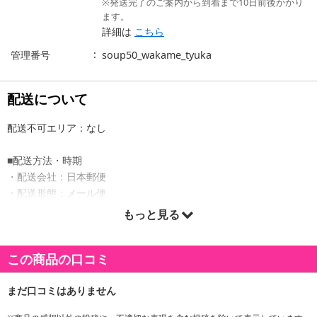
※発送完了のご案内から到着まで10日前後かかり
ます。
詳細は
こちら
管理番号
soup50_wakame_tyuka
配送について
配送不可エリア：なし
■配送方法・時期
・配送会社：日本郵便
・配送形態：メール便
・配送日時の指定：「発送予定日」に配送日指定の記載がある場合
もっと見る
に、ご利用可能です。
※発送予定日は到着日ではありません。
この商品の口コミ
・商品は「株式会社HMコーポレーション」より出荷します。
商品詳細