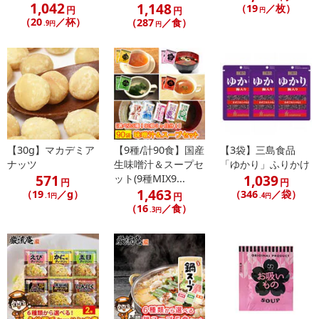
1,042
1,148
（19
／枚）
円
円
円
【配送日時の指定について】
（20
／杯）
（287
／食）
.9円
円
※配送日時の指定が可能な商品の場合、商品によってご指定できる
配送日、配送時間が異なる可能性がございます。
カート機能をご利用の場合は、配送日時指定をご利用いただけませ
ん。
発送日カレンダー
【30g】マカデミア
【9種/計90食】国産
【3袋】三島食品
ナッツ
生味噌汁＆スープセ
「ゆかり」ふりかけ
571
1,039
ット(9種MIX9...
円
円
1,463
（19
／g）
（346
／袋）
円
.1円
.4円
（16
／食）
.3円
休業日
■
その他共通および商品カテゴリー別注意事項（※必ずご確認くだ