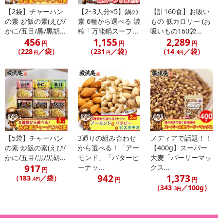
さい）
【2袋】チャーハン
【2~3人分×5】鍋の
【計160食】お吸い
の素 炒飯の素(えび/
素 6種から選べる 濃
もの 低カロリー (お
こちらの情報は
2026年07月09日
時点での情報となります。
かに/五目/黒/黒胡...
縮「万能鍋スープ...
吸いもの160袋...
456
1,155
2,289
円
円
円
（228
／袋）
（231
／袋）
（14
／袋）
円
円
.4円
【5袋】チャーハン
3通りの組み合わせ
メディアで話題！！
の素 炒飯の素(えび/
から選べる！「アー
【400g】スーパー
かに/五目/黒/黒胡...
モンド」「バターピ
大麦「バーリーマッ
917
ーナッ...
クス...
円
942
1,373
（183
／袋）
円
円
.4円
（343
／100g）
.3円