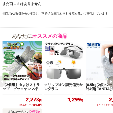
※商品の感想以外の投稿や、不適切な表現を含む投稿を除いて表示しています
あなたに
オススメの商品
【2個組】虫よけストラ
クリップオン調光偏光サ
[0.5kg(2個)×
ップ ビックヤンマ様
ングラス
計4個] TANITA(
タニタサイズ リ
ンベル (オレンジ)/
2,273
1,299
2
6OR
円
円
1個あたり
1,136.5
円
1セットあた
100
さらにクーポンで
円引き