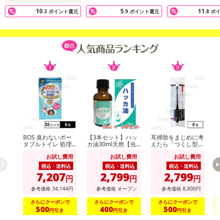
10
5
11
.3
ポイント還元
.9
ポイント還元
.8
ポ
BOS 臭わないポー
【3本セット】ハッ
耳掃除をまじめに考
ダ
タブルトイレ 処理
カ油30ml天然【虫
えたら「つくし型」
ミ
袋 30セット分
よけ】【消臭対策】
にたどり着きました
お試し費用
お試し費用
お試し費用
【アロマに】【バス
タイムに】【花粉対
税込・送料込
税込・送料込
税込・送料込
策】
7,207
2,799
2,799
円
円
円
参考価格
34,144
円
参考価格
オープン
参考価格
8,800
円
さらにクーポンで
さらにクーポンで
さらにクーポンで
500
400
500
円引き
円引き
円引き