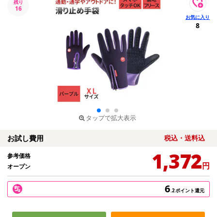
残り
16
8
タップで拡大表示
お試し費用
税込・送料込
1,372
参考価格
円
オープン
6
.2
ポイント還元