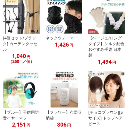
[4個セット/ブラッ
ネックウォーマー
【ベージュ/ロング
1,426
ク] カーテンタッセ
タイプ】シルク配合
円
ル
おやすみ手袋 日本
1,040
製
円
1,494
（260
／個）
円
円
【ブルー】子供用防
【フラワー】布団収
[チョコブラウン][S
音イヤーマフ
納袋
サイズ] トップヘア
2,151
806
ピース
円
円