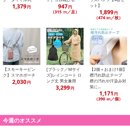
1,379
947
ット】
円
円
1,899
（315
／足）
円
.7円
（474
／枚）
.8円
【スモーキーピン
[ブラック／Mサイ
【2個＋おまけ1個】
ク】スマホポーチ
ズ]レインコート ロ
襟汚れ防止テープ
2,030
ング丈 男女兼用
襟の汚れや汗染み対
円
3,299
策に...
円
1,171
円
（390
／個）
.4円
今週のオススメ