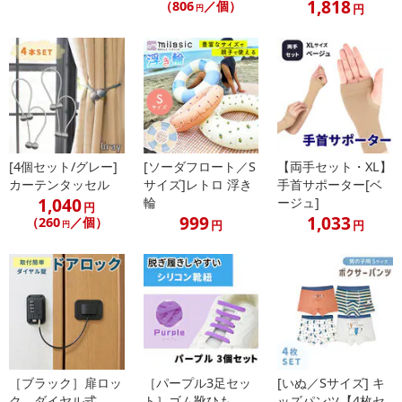
1,818
（806
／個）
円
円
[4個セット/グレー]
[ソーダフロート／S
【両手セット・XL】
カーテンタッセル
サイズ]レトロ 浮き
手首サポーター[ベ
1,040
輪
ージュ]
円
999
1,033
（260
／個）
円
円
円
［ブラック］扉ロッ
［パープル3足セッ
[いぬ／Sサイズ] キ
ク ダイヤル式
ト］ゴム靴ひも
ッズパンツ【4枚セ