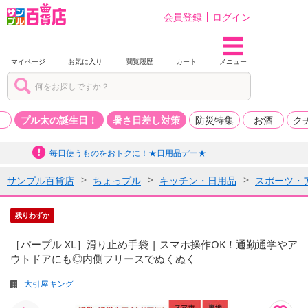
会員登録
ログイン
マイページ
お気に入り
閲覧履歴
カート
メニュー
品
プル太の誕生日！
暑さ日差し対策
防災特集
お酒
ク
毎日使うものをおトクに！★日用品デー★
サンプル百貨店
ちょっプル
キッチン・日用品
スポーツ・
残りわずか
［パープル XL］滑り止め手袋 | スマホ操作OK！通勤通学やア
ウトドアにも◎内側フリースでぬくぬく
大引屋キング