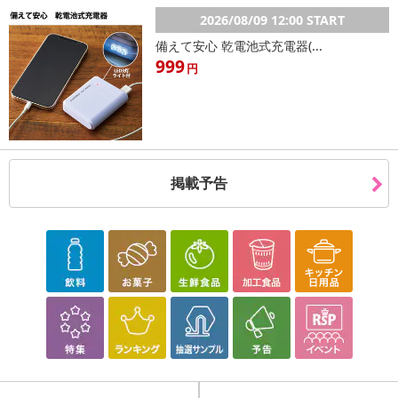
・商品サイズ：XLサイズ（商品詳細ページをご確認ください）
2026/08/09 12:00 START
・商品重量：商品詳細ページをご確認ください
備えて安心 乾電池式充電器(...
999
円
注意事項
【賞味・消費期限のある商品について】
商品到着時点でのお日持ち期間は、配送日数などにより異なります
のでご了承ください。
掲載予告
【キャンセルについて】
※お申込み後のキャンセルはお受けできません。
記載されている内容を必ずご確認いただき、お届けする商品セット
にご納得いただきましたうえでお申し込みください。
※パッケージ変更や商品リニューアル（成分など含む）等により、
参考の掲載画像や画像内のバーコードなど、お届け商品と多少異な
る場合がございます。
また、[新たな加工食品の原料原産地表示制度]の経過措置期間の終
了により、商品詳細内に記載の原産国・原材料の表記が旧表記の場
合がございます。