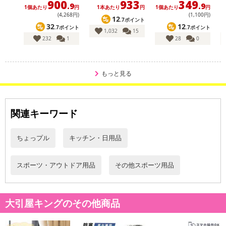
900
933
349
.9
.9
1個あたり
円
1本あたり
円
1個あたり
円
(4,268円)
(1,100円)
12
.7ポイント
32
12
.7ポイント
.7ポイント
1,032
15
232
1
28
0
もっと見る
関連キーワード
ちょっプル
キッチン・日用品
スポーツ・アウトドア用品
その他スポーツ用品
大引屋キングのその他商品