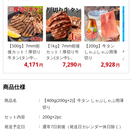
【500g】7mm前
【1kg】7mm前後
【200g】牛タン
【60
後カット！厚切り
カット！厚切り牛
しゃぶしゃぶ用薄
牛タ
牛タン(タン中...
タン(タン中)...
切り
ぶ用..
4,171
7,290
2,928
円
円
円
商品仕様
商品名
【400g(200g×2)】牛タン しゃぶしゃぶ用薄
切り
セット内容
200g×2pc
発送予定日
通常7日前後（発送日カレンダー休日除く）