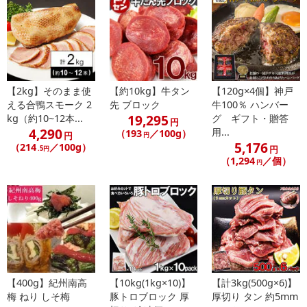
【2kg】そのまま使
【約10kg】牛タン
【120g×4個】神戸
える合鴨スモーク 2
先 ブロック
牛100％ ハンバー
19,295
kg（約10~12本...
グ ギフト・贈答
円
4,290
用...
（193
／100g）
円
円
5,176
（214
／100g）
円
.5円
（1,294
／個）
円
・賞味期限：製造日より365日
・原産国（最終加工地）：日本
・原材料/材質/素材：牛舌（オランダ、イタリア、ニュージーラン
【400g】紀州南高
【10kg(1kg×10)】
【計3kg(500g×6)】
ド、オーストラリア、アメリカ、カナダ、メキシコ、ポーランド産
梅 ねり しそ梅
豚トロブロック 厚
厚切り タン 約5mm
のいずれか）