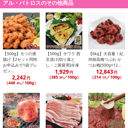
アル・バトロスのその他商品
【500g】モツの唐
【500g】サワラ 西
【6kg】大容量！紀
揚げ【2セット同時
京漬け(切り落と
州南高梅つぶれ か
お申込みで1袋プレ
し・ご家庭用)冷凍
つお梅(500g×12...
1,929
12,843
ゼン...
円
円
2,242
（385
／100g）
（214
／100g）
円
.8円
.1円
（448
／100g）
.4円