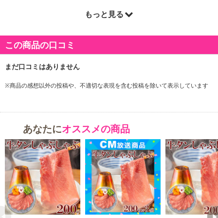
もっと見る
商品詳細
この商品の口コミ
牛タンしゃぶしゃぶスライス200g×2pc
しゃぶしゃぶ、焼きしゃぶでお召し上がりください。
普段食べている牛タンとは味わえない新たな旨みと食感を堪能！！
※商品の感想以外の投稿や、不適切な表現を含む投稿を除いて表示しています
牛タンは横に輪切りしたの焼き肉用が一般的ですが、当社の牛タン
縦に薄くスライスしてます。
あなたに
オススメの商品
より柔らかく旨みが感じられる切り方で牛タンをしゃぶっしゃぶで
楽しめる絶品です。