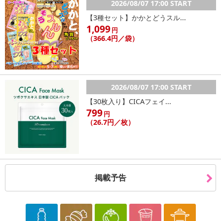
2026/08/07 17:00 START
また、[新たな加工食品の原料原産地表示制度]の経過措置期間の終
了により、商品詳細内に記載の原産国・原材料の表記が旧表記の場
【3種セット】かかとどうスル...
1,099
合がございます。
円
（366.4円／袋）
あらかじめご了承いただいた上でお申込みください。なお、本理由
によるお申込み後のキャンセル・返品交換は対応いたしかねます。
【お支払いについて】
※送料はお試し費用に含まれております。
2026/08/07 17:00 START
※d払い、PayPay、au PAY、au PAY（auかんたん決済）、ソフトバ
【30枚入り】CICAフェイ...
ンクまとめて支払い、楽天ペイ、メルペイ、AEON Pay、Amazon
799
円
Payでお支払いの場合、決済のため外部サイトへ遷移します。
（26.7円／枚）
※予約商品は決済手段ごとに定められた決済期限日にお支払いを完
了することがございます。ご了承いただいたうえでお申し込みくだ
さい。
【配送伝票番号について】
掲載予告
※配送形態がメール便の商品については、商品の発送完了後、配送
伝票番号がマイページに表示されない場合もございます。
【配送日時の指定について】