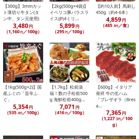
【300g】3mmカッ
【2kg(500g×4袋)】
【約10人前】馬刺し
ト薄切り牛タン(タ
イベリコ豚バラスラ
450g（約4-6本）
4,859
ン中、タン元使用)
イス(約4ミリ...
円
3,480
5,899
（485
／食）
円
円
.9円
（1,160
／100g）
（295
／100g）
円
円
【1kg(500g×2)】国
【1.7kg】松前漬
【600g】イタリア
産ふぐの「旨辛ふ
福！数の子松前500
発祥 牛の生ハム
ぐ」
g 海鮮松前400g...
「ブレザオラ（Bres
5,354
7,071
a...
円
円
7,365
（535
／100g）
（416
／100g）
円
.4円
円
（1,227
／100
.5円
g）