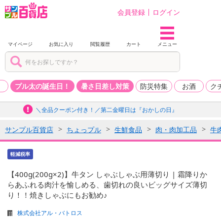
会員登録
ログイン
マイページ
お気に入り
閲覧履歴
カート
メニュー
品
プル太の誕生日！
暑さ日差し対策
防災特集
お酒
ク
＼全品クーポン付き！／第二金曜日は『おかしの日』
サンプル百貨店
ちょっプル
生鮮食品
肉・肉加工品
牛
軽減税率
【400g(200g×2)】牛タン しゃぶしゃぶ用薄切り | 霜降りか
らあふれる肉汁を愉しめる、歯切れの良いビッグサイズ薄切
り！！焼きしゃぶにもお勧め♪
株式会社アル・バトロス