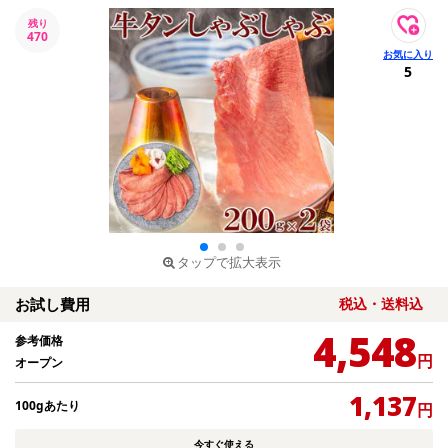
残り
470
5
タップで拡大表示
お試し費用
税込・送料込
4,548
参考価格
円
オープン
1,137
100gあたり
円
今すぐ使える