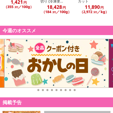
1,421
切り (冷凍便...
カット
円
・アレルギー表示：牛
18,428
11,890
（355
／100g）
円
円
.3円
・お召し上がり方：
（184
／100g）
（2,972
／kg）
.3円
.5円
・中心部なで十分に加熱してお召し上がりください。
・注意事項：・いったん解けたものを再び凍らせると品質が変わる
ことがありますのでご注意ください。
今週のオススメ
注意事項
【賞味・消費期限のある商品について】
商品到着時点でのお日持ち期間は、配送日数などにより異なります
のでご了承ください。
【キャンセルについて】
※お申込み後のキャンセルはお受けできません。
記載されている内容を必ずご確認いただき、お届けする商品セット
にご納得いただきましたうえでお申し込みください。
※パッケージ変更や商品リニューアル（成分など含む）等により、
掲載予告
参考の掲載画像や画像内のバーコードなど、お届け商品と多少異な
る場合がございます。