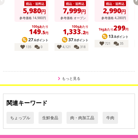
税込・送料込
税込・送料込
税込・送料込
5,980
7,999
2,990
円
円
円
参考価格
14,980
円
参考価格
オープン
参考価格
4,280
円
299
100gあたり
100gあたり
149
1,333
1kgあたり
円
.5
.2
円
円
13
.8ポイント
27
37
.6ポイント
.0ポイント
721
35
135
0
4,121
318
もっと見る
関連キーワード
ちょっプル
生鮮食品
肉・肉加工品
牛肉