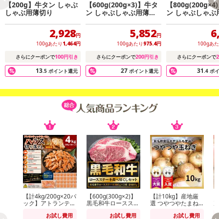
【200g】牛タン しゃぶ
【600g(200g×3)】牛タ
【800g(200g×
しゃぶ用薄切り
ン しゃぶしゃぶ用薄切
ン しゃぶしゃぶ
り
り
2,928
5,852
6
円
円
100gあたり
1,464
円
100gあたり
975.4
円
100gあ
100
200
2
さらにクーポンで
円引き
さらにクーポンで
円引き
さらにクーポンで
13
27
31
.5
ポイント還元
ポイント還元
.4
ポ
【計4kg/200g×20パ
【600g(300g×2)】
【計10kg】産地厳
【
ック】アトランティ
黒毛和牛ロースステ
選 つやつやたまね
次
ックサーモンハラス
ーキ
ぎ
形
お試し費用
お試し費用
お試し費用
切り落とし
玉