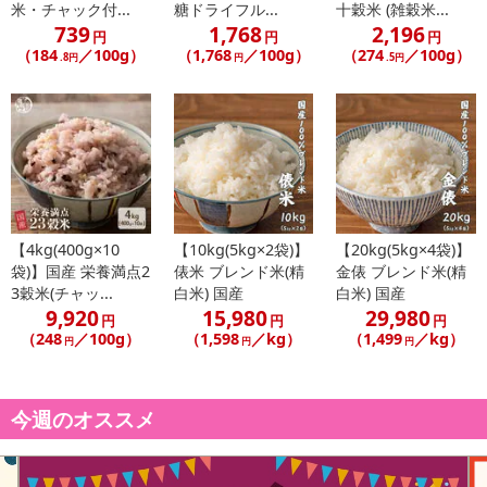
米・チャック付...
糖ドライフル...
十穀米 (雑穀米...
739
1,768
2,196
円
円
円
（184
／100g）
（1,768
／100g）
（274
／100g）
.8円
円
.5円
【4kg(400g×10
【10kg(5kg×2袋)】
【20kg(5kg×4袋)】
袋)】国産 栄養満点2
俵米 ブレンド米(精
金俵 ブレンド米(精
3穀米(チャッ...
白米) 国産
白米) 国産
9,920
15,980
29,980
円
円
円
（248
／100g）
（1,598
／kg）
（1,499
／kg）
円
円
円
今週のオススメ