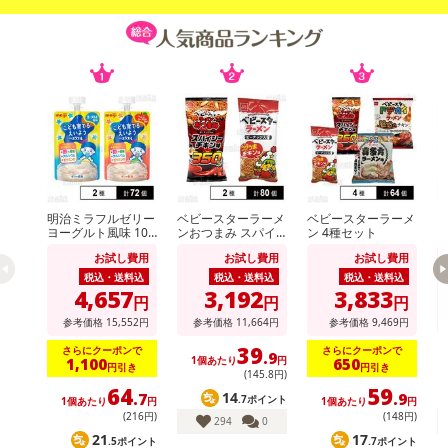
明治ミラフルゼリー
ベビースターラーメ
ベビースターラーメ
ア
ヨーグルト風味 100
ンおつまみ スパイ
ン 4種セット
1
g / りんごヨーグル
シーチキン味 56g /
お試し費用
お試し費用
お試し費用
ト風味 100g
ベビースターラーメ
ン コクうまチキン
税込・送料込
税込・送料込
税込・送料込
味 64g
4,657
3,192
3,833
円
円
円
参考価格
15,552
円
参考価格
11,664
円
参考価格
9,469
円
39
さらにクーポンで
さらにクーポンで
.9
1個あたり
円
1,100
650
円引き
円引き
(145
.8
円)
64
59
14
.7
.9
.7ポイント
1個あたり
円
1個あたり
円
(216円)
(148円)
294
0
21
17
.5ポイント
.7ポイント