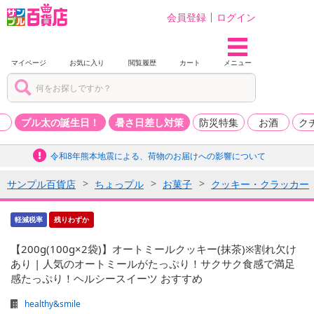
会員登録
ログイン
マイページ
お気に入り
閲覧履歴
カート
メニュー
品
プル太の誕生日！
暑さ日差し対策
防災特集
お酒
ク
令和8年熊本地震による、荷物のお届けへの影響について
サンプル百貨店
ちょっプル
お菓子
クッキー・クラッカー
軽減税率
残りわずか
【200g(100g×2袋)】オートミールクッキー(抹茶)※割れ欠け
あり | 人気のオートミールがたっぷり！サクサク食感で満足
感たっぷり！ヘルシースイーツ おすすめ
healthy&smile