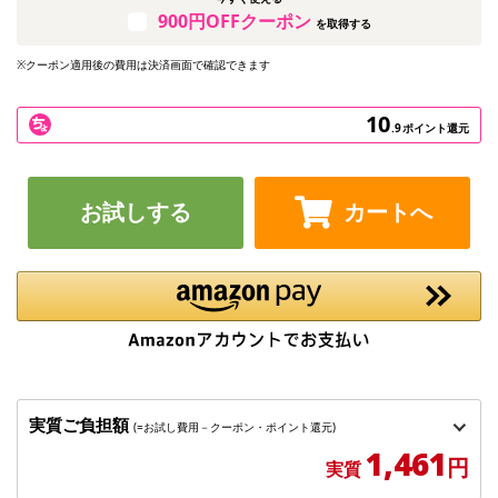
900円OFFクーポン
を取得する
※クーポン適用後の費用は決済画面で確認できます
10
.9
ポイント還元
お試しする
カートへ
実質ご負担額
(=お試し費用－クーポン・ポイント還元)
1,461
円
実質