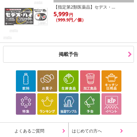
【指定第2類医薬品】セデス・...
5,999
円
（999.9円／個）
掲載予告
・賞味期限：出荷日から 1ヶ月以上(詳細は商品のラベルに記載して
おります)
・原産国（最終加工地）：日本
・原材料/材質/素材：
オートミール(オーストラリア産)、バター、はちみつ、米粉、抹
よくあるご質問
はじめての方へ
茶、（一部に乳成分を含む）