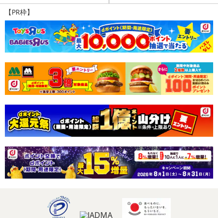
・アレルギー表示：乳成分
【PR枠】
・お召し上がり方：
そのままお召し上がりいただけます。
※こちらの商品にははちみつが含まれています。1歳未満の乳児に
は与えないでください。
・その他商品仕様：
栄養成分表示（1枚標準7g当たり）
エネルギー 37kcal
たんぱく質 0.6g
脂質 1.7g
炭水化物 5.0g
食塩相当量 0.00g
【割れ・欠けあり】工場での製造時に選別工程を経ずに袋詰した
無選別品となります。到着時に割れ・欠けのある商品が入っている
場合がありますが、味に問題はございませんので、安心してお召し
上がりいただけます。
・注意事項：直射日光・高温多湿を避け保存