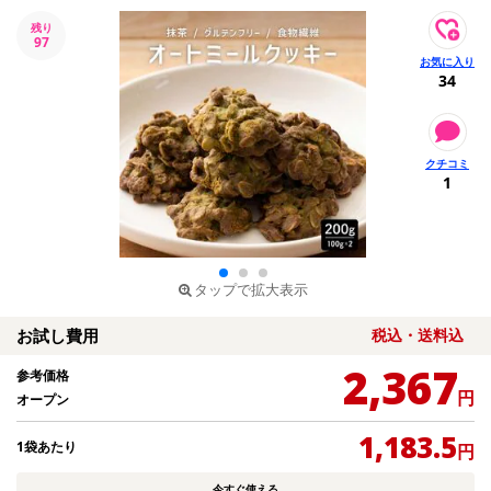
残り
97
34
1
タップで拡大表示
お試し費用
税込・送料込
2,367
参考価格
円
オープン
1,183.5
1袋あたり
円
今すぐ使える