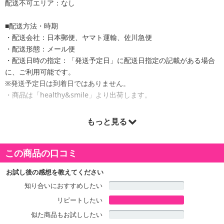
配送不可エリア：なし
■配送方法・時期
・配送会社：日本郵便、ヤマト運輸、佐川急便
・配送形態：メール便
・配送日時の指定：「発送予定日」に配送日指定の記載がある場合
に、ご利用可能です。
※発送予定日は到着日ではありません。
・商品は「healthy&smile」より出荷します。
もっと見る
商品詳細
この商品の口コミ
雑穀米専門店が材料を吟味して作ったオートミールクッキーです。
豊富な食物繊維やミネラルでがあり、美容食としてもおすすめしま
お試し後の感想を教えてください
す。
知り合いにおすすめしたい
サクサクと食べやすい食感が人気です。
リピートしたい
すべてにこだわりぬいた為、少量生産ですので是非お早めに。
似た商品もお試ししたい