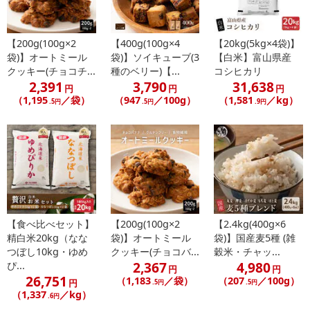
【200g(100g×2
【400g(100g×4
【20kg(5kg×4袋)】
袋)】オートミール
袋)】ソイキューブ(3
【白米】富山県産
クッキー(チョコチ...
種のベリー)【...
コシヒカリ
2,391
3,790
31,638
円
円
円
（1,195
／袋）
（947
／100g）
（1,581
／kg）
.5円
.5円
.9円
【食べ比べセット】
【200g(100g×2
【2.4kg(400g×6
精白米20kg（なな
袋)】オートミール
袋)】国産麦5種 (雑
つぼし10kg・ゆめ
クッキー(チョコバ...
穀米・チャッ...
2,367
4,980
ぴ...
円
円
26,751
（1,183
／袋）
（207
／100g）
円
.5円
.5円
（1,337
／kg）
.6円