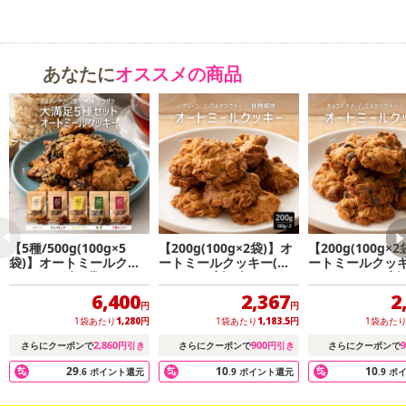
あなたに
オススメの商品
【5種/500g(100g×5
【200g(100g×2袋)】オ
【200g(100g×
袋)】オートミールクッ
ートミールクッキー(プ
ートミールクッキ
キー（5種各1袋セッ
レーン)※割れ欠けあり
ョコバナナ)※割
ト）※割れ欠けあり
あり
6,400
2,367
2
円
円
1袋あたり
1,280
円
1袋あたり
1,183.5
円
1袋あた
2,860
900
9
さらにクーポンで
円引き
さらにクーポンで
円引き
さらにクーポンで
29
10
10
.6
ポイント還元
.9
ポイント還元
.9
ポ