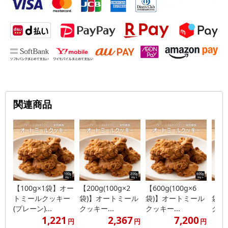
関連商品
【100g×1袋】オー
【200g(100g×2
【600g(100g×6
【1k
トミールクッキー
袋)】オートミール
袋)】オートミール
袋)
(プレーン)...
クッキー...
クッキー...
クッキ
1,221
2,367
7,200
円
円
円