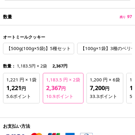
数量
97
残り
オートミールクッキー
【500g(100g×5袋)】5種セット
【100g×1袋】3種のベリ
数量：
1,183.5円 × 2袋
2,367円
1,221 円 × 1袋
1,183.5 円 × 2袋
1,200 円 × 6袋
1,
1,221
2,367
7,200
1
円
円
円
5.6
ポイント
10.9
ポイント
33.3
ポイント
54
お支払い方法