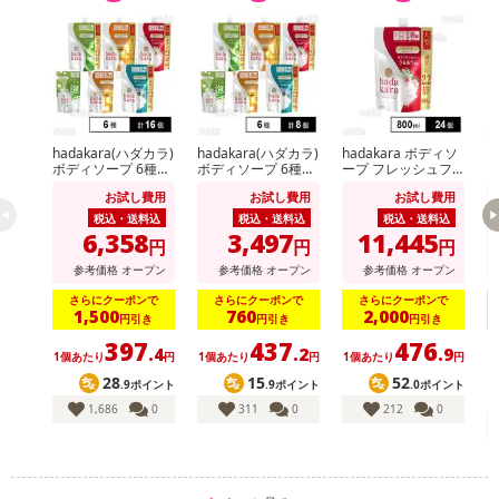
hadakara(ハダカラ)
hadakara(ハダカラ)
hadakara ボディソ
ビ
ボディソープ 6種セ
ボディソープ 6種セ
ープ フレッシュフ
ッ
ット
ット
ローラルの香り つ
イ
お試し費用
お試し費用
お試し費用
めかえ用 大型サイ
m
ズ 800ml
税込・送料込
税込・送料込
税込・送料込
6,358
3,497
11,445
円
円
円
参考価格
オープン
参考価格
オープン
参考価格
オープン
さらにクーポンで
さらにクーポンで
さらにクーポンで
1,500
760
2,000
円引き
円引き
円引き
397
437
476
.4
.2
.9
1個あたり
円
1個あたり
円
1個あたり
円
1
28
15
52
.9ポイント
.9ポイント
.0ポイント
1,686
0
311
0
212
0