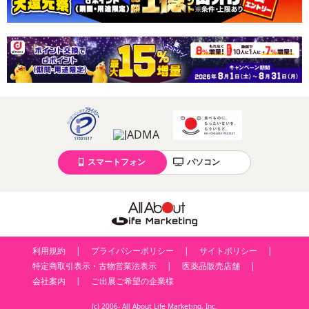
カート機能をご利用の場合は、配送日時指定をご利用いただけませ
ん。
発送日カレンダー
スマートフォン
パソコン
休業日
■
その他共通および商品カテゴリー別注意事項（※必ずご確認くだ
利用規約
プライバシーポリシー
サイトポリシー
さい）
特定商取引表示・古物営業法表示
医薬品販売店舗
会社案内
ご出展ご希望の企業様
こちらの情報は
2026年07月09日
時点での情報となります。
(c) 2006- All About Life Marketing, Inc.