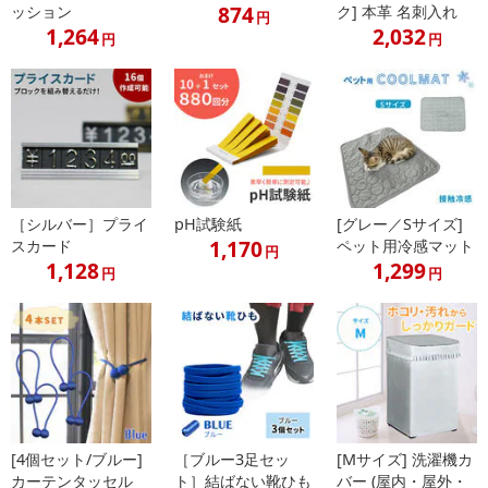
874
ッション
ク] 本革 名刺入れ
円
1,264
2,032
円
円
［シルバー］プライ
pH試験紙
[グレー／Sサイズ]
1,170
スカード
ペット用冷感マット
円
1,128
1,299
円
円
[4個セット/ブルー]
［ブルー3足セッ
[Mサイズ] 洗濯機カ
カーテンタッセル
ト］結ばない靴ひも
バー (屋内・屋外・