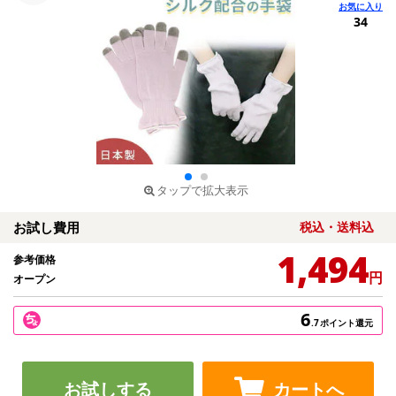
34
タップで拡大表示
お試し費用
税込・送料込
1,494
参考価格
円
オープン
6
.7
ポイント還元
お試しする
カートへ