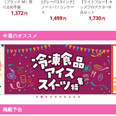
［ブラック M］滑
[グレー/13.3インチ]
【ライトブルー】キ
り止め手袋
ノートパソコンケー
ッズプロテクター6
1,372
ス
点セット
円
1,499
1,730
円
円
・伸縮性がいいので手首にフィット。
・肌触りが気持ちいい。
今週のオススメ
・サイズが豊富なので手の大きさに合わせて選べる！
・手袋したままスマホパネルをタッチ可。
・ハンドクリーム等を塗って保湿、保護の助けに。
※手洗い洗濯OKです。
乾燥機はご遠慮ください。
・原産国（最終加工地）：日本
・原材料/材質/素材：綿、レーヨン、ポリエステル、シルク、アク
リル
・商品カラー：アジサイ
・商品サイズ：
掲載予告
（約）
全長 ：27.5cm