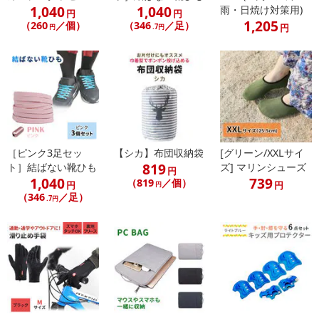
1,040
1,040
雨・日焼け対策用)
円
円
1,205
（260
／個）
（346
／足）
円
円
.7円
［ピンク3足セッ
【シカ】布団収納袋
[グリーン/XXLサイ
819
ト］結ばない靴ひも
ズ] マリンシューズ
円
1,040
739
（819
／個）
円
円
円
（346
／足）
.7円