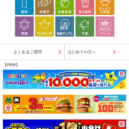
あらかじめご了承いただいた上でお申込みください。なお、本理由
によるお申込み後のキャンセル・返品交換は対応いたしかねます。
【お支払いについて】
※送料はお試し費用に含まれております。
※d払い、PayPay、au PAY、au PAY（auかんたん決済）、ソフトバ
ンクまとめて支払い、楽天ペイ、メルペイ、AEON Pay、Amazon
Payでお支払いの場合、決済のため外部サイトへ遷移します。
よくあるご質問
はじめての方へ
※予約商品は決済手段ごとに定められた決済期限日にお支払いを完
了することがございます。ご了承いただいたうえでお申し込みくだ
【PR枠】
さい。
【配送伝票番号について】
※配送形態がメール便の商品については、商品の発送完了後、配送
伝票番号がマイページに表示されない場合もございます。
【配送日時の指定について】
※配送日時の指定が可能な商品の場合、商品によってご指定できる
配送日、配送時間が異なる可能性がございます。