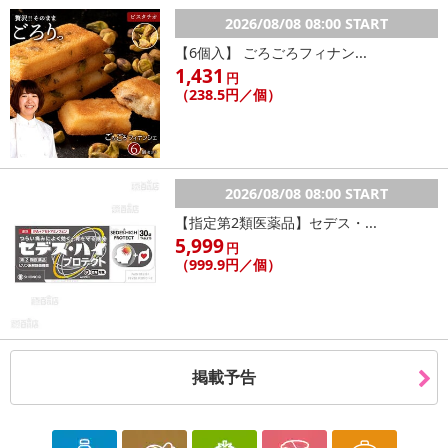
手囲い ：18cm
2026/08/08 08:00 START
手首周り：15cm
【6個入】 ごろごろフィナン...
1,431
円
（238.5円／個）
注意事項
【賞味・消費期限のある商品について】
商品到着時点でのお日持ち期間は、配送日数などにより異なります
のでご了承ください。
2026/08/08 08:00 START
【指定第2類医薬品】セデス・...
【キャンセルについて】
5,999
円
※お申込み後のキャンセルはお受けできません。
（999.9円／個）
記載されている内容を必ずご確認いただき、お届けする商品セット
にご納得いただきましたうえでお申し込みください。
※パッケージ変更や商品リニューアル（成分など含む）等により、
参考の掲載画像や画像内のバーコードなど、お届け商品と多少異な
る場合がございます。
掲載予告
また、[新たな加工食品の原料原産地表示制度]の経過措置期間の終
了により、商品詳細内に記載の原産国・原材料の表記が旧表記の場
合がございます。