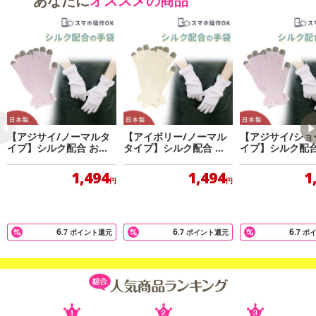
あなたに
オススメの商品
【アジサイ/ノーマルタ
【アイボリー/ノーマル
【アジサイ/ショ
イプ】シルク配合 おや
タイプ】シルク配合 お
イプ】シルク配合
すみ手袋 日本製
やすみ手袋 日本製
すみ手袋 日本製
1,494
1,494
1
円
円
6
6
6
.7
ポイント還元
.7
ポイント還元
.7
ポ