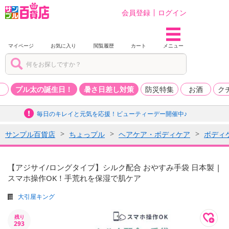
会員登録
ログイン
マイページ
お気に入り
閲覧履歴
カート
メニュー
品
プル太の誕生日！
暑さ日差し対策
防災特集
お酒
ク
毎日のキレイと元気を応援！ビューティーデー開催中♪
サンプル百貨店
ちょっプル
ヘアケア・ボディケア
ボディ
【アジサイ/ロングタイプ】シルク配合 おやすみ手袋 日本製 |
スマホ操作OK！手荒れを保湿で肌ケア
大引屋キング
残り
293