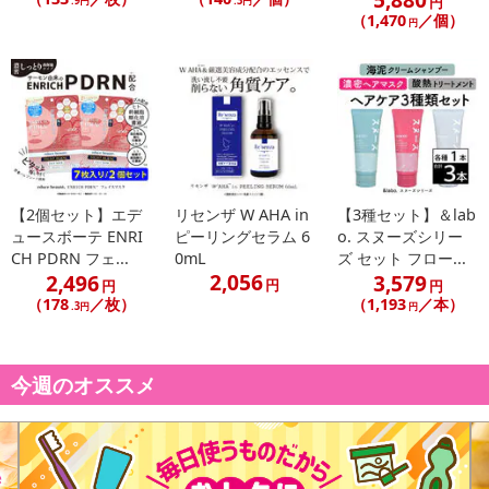
円
.9円
.3円
（1,470
／個）
円
【2個セット】エデ
リセンザ W AHA in
【3種セット】＆lab
ュースボーテ ENRI
ピーリングセラム 6
o. スヌーズシリー
CH PDRN フェ...
0mL
ズ セット フロー...
2,056
2,496
3,579
円
円
円
（178
／枚）
（1,193
／本）
.3円
円
今週のオススメ