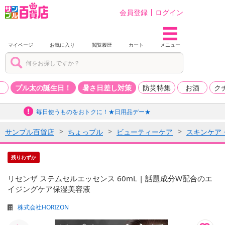
会員登録
ログイン
マイページ
お気に入り
閲覧履歴
カート
メニュー
品
プル太の誕生日！
暑さ日差し対策
防災特集
お酒
ク
毎日使うものをおトクに！★日用品デー★
サンプル百貨店
ちょっプル
ビューティーケア
スキンケア
残りわずか
リセンザ ステムセルエッセンス 60mL | 話題成分W配合のエ
イジングケア保湿美容液
株式会社HORIZON