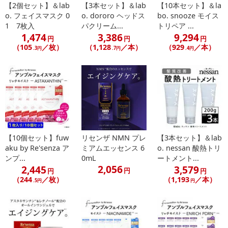
【2個セット】＆lab
【3本セット】＆lab
【10本セット】＆la
o. フェイスマスク 0
o. dororo ヘッドス
bo. snooze モイス
1 7枚入
パクリーム...
トリペア ...
1,474
3,386
9,294
円
円
円
（105
／枚）
（1,128
／本）
（929
／本）
.3円
.7円
.4円
【10個セット】fuw
リセンザ NMN プレ
【3本セット】＆lab
aku by Re'senza ア
ミアムエッセンス 6
o. nessan 酸熱トリ
ンプ...
0mL
ートメント...
2,056
2,445
3,579
円
円
円
（244
／枚）
（1,193
／本）
.5円
円