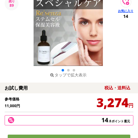
残り
89
14
タップで拡大表示
お試し費用
税込・送料込
3,274
参考価格
円
11,000
円
14
.8
ポイント還元