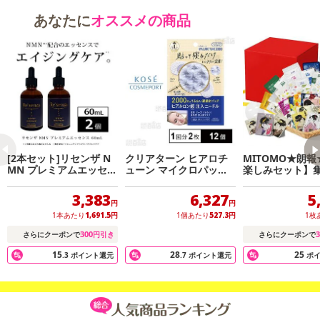
あなたに
オススメの商品
[2本セット]リセンザ N
クリアターン ヒアロチ
MITOMO★朗
MN プレミアムエッセン
ューン マイクロパッチ
楽しみセット】
ス 60mL
2000 1回分(2枚入)
マスクパック10
の300枚セット！
3,383
6,327
5
円
円
1本あたり
1,691.5
円
1個あたり
527.3
円
1枚
300
3
さらにクーポンで
円引き
さらにクーポンで
15
28
25
.3
ポイント還元
.7
ポイント還元
ポ