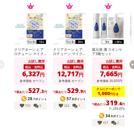
クリアターン ヒア
クリアターン ヒア
蔵元発 灘 スキンケ
【
ロチューン マイク
ロチューン マイク
ア3種セット
e
ロパッチ 2000 1回
ロパッチ 2000 1回
グ
お試し費用
お試し費用
お試し費用
分(2枚入)
分(2枚入)
税込・送料込
税込・送料込
税込・送料込
6,327
12,717
7,665
円
円
円
参考価格
オープン
参考価格
オープン
参考価格
30,835
円
527
529
さらにクーポンで
.3
.9
1個あたり
円
1個あたり
円
1,000
円引き
28
57
.7ポイント
.8ポイント
319
.4
1個あたり
円
1
703
5
262
1
(1,284
.8
円)
34
.8ポイント
437
2