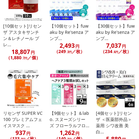
[10個セット]リセン
【10個セット】fuw
【30個セット】fuw
ザ アスタキサンチ
aku by Re'senza ア
aku by Re'senza ア
ン＆レチノール プ
ンプ...
ンプ...
2,493
7,037
レ...
円
円
18,807
（249
／枚）
（234
／枚）
円
.3円
.6円
（1,880
／個）
.7円
リセンザ SUPER VC
【9個セット】＆lab
[4個セット]リセン
100 プレミアムフェ
o. スヌーズシリー
ザ ＜医薬部外品＞
イスマスク ...
ズ フローラルフロ...
薬用 シワ改善 美
937
1,262
白...
円
円
5,880
（133
／枚）
（140
／個）