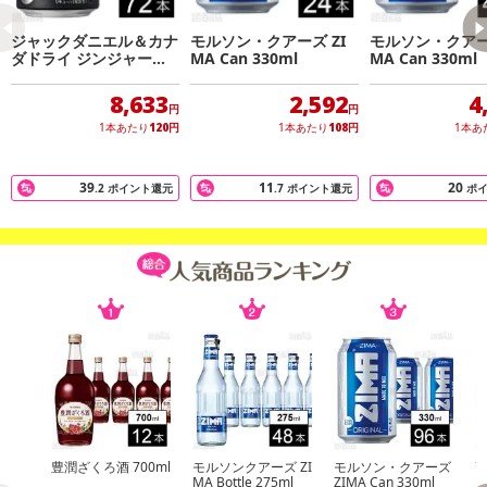
行っております。予めご了承ください。
ジャックダニエル＆カナ
モルソン・クアーズ ZI
モルソン・クアーズ
ダドライ ジンジャーハ
MA Can 330ml
MA Can 330ml
注意事項
イボール 350ml
8,633
2,592
4
円
円
【賞味・消費期限のある商品について】
1本あたり
120
円
1本あたり
108
円
1本あ
商品到着時点でのお日持ち期間は、配送日数などにより異なります
のでご了承ください。
39
11
20
.2
ポイント還元
.7
ポイント還元
ポ
【キャンセルについて】
※お申込み後のキャンセルはお受けできません。
記載されている内容を必ずご確認いただき、お届けする商品セット
にご納得いただきましたうえでお申し込みください。
※パッケージ変更や商品リニューアル（成分など含む）等により、
参考の掲載画像や画像内のバーコードなど、お届け商品と多少異な
る場合がございます。
また、[新たな加工食品の原料原産地表示制度]の経過措置期間の終
了により、商品詳細内に記載の原産国・原材料の表記が旧表記の場
合がございます。
豊潤ざくろ酒 700ml
モルソンクアーズ ZI
モルソン・クアーズ
高
あらかじめご了承いただいた上でお申込みください。なお、本理由
MA Bottle 275ml
ZIMA Can 330ml