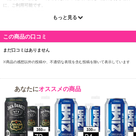
に、ご利用可能です。
※発送予定日は到着日ではありません。
もっと見る
・商品は「日本酒類販売株式会社」より出荷します。
この商品の口コミ
商品詳細
5種類の果汁使用。あのみっくちゅじゅーちゅがサワーになりまし
※商品の感想以外の投稿や、不適切な表現を含む投稿を除いて表示しています
た。
・賞味期限：製造日より360日
・原産国（最終加工地）：日本
あなたに
オススメの商品
・原材料/材質/素材：果汁(オレンジ、りんご、パインアップル、も
も、バナナ)、ウォッカ、乳製品、糖類（国内製造）／炭酸、香料、
酸味料、安定剤(大豆多糖類)、ベニバナ色素、ビタミンC
・アレルギー表示：【7品目】乳 【21品目】オレンジ、バナナ、
大豆、もも、りんご
・アルコール度数：3度
・注意事項：輸送中の破損防止のため、取り出し口にテープ留めを