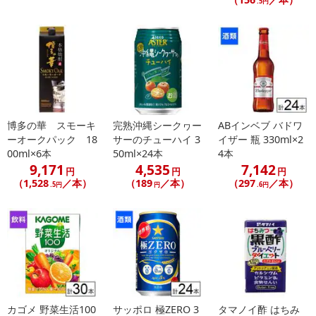
.5円
博多の華 スモーキ
完熟沖縄シークヮー
ABインベブ バドワ
ーオークパック 18
サーのチューハイ 3
イザー 瓶 330ml×2
00ml×6本
50ml×24本
4本
9,171
4,535
7,142
円
円
円
（1,528
／本）
（189
／本）
（297
／本）
.5円
円
.6円
カゴメ 野菜生活100
サッポロ 極ZERO 3
タマノイ酢 はちみ