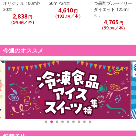
オリジナル 100ml×
50ml×24本
つ黒酢ブルーベリー
4,610
30本
ダイエット 125ml
円
2,838
×...
（192
／本）
円
.1円
4,765
（94
／本）
円
.6円
（99
／本）
.3円
今週のオススメ