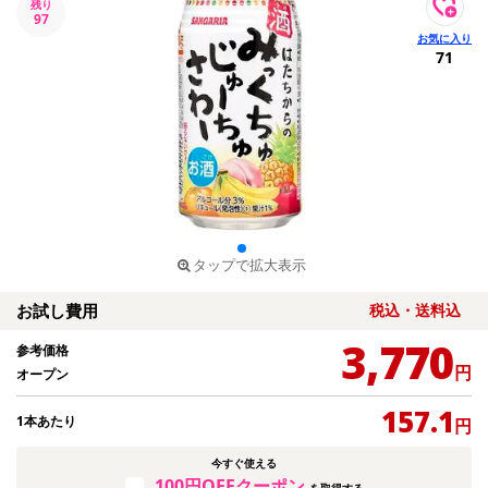
残り
97
71
タップで拡大表示
お試し費用
税込・送料込
3,770
参考価格
円
オープン
157.1
1本あたり
円
今すぐ使える
100円OFFクーポン
を取得する