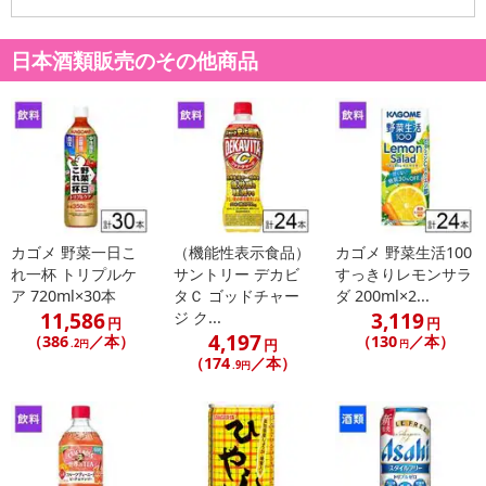
発送日カレンダー
日本酒類販売のその他商品
カゴメ 野菜一日こ
（機能性表示食品）
カゴメ 野菜生活100
れ一杯 トリプルケ
サントリー デカビ
すっきりレモンサラ
ア 720ml×30本
タＣ ゴッドチャー
ダ 200ml×2...
休業日
11,586
3,119
ジ ク...
円
円
4,197
（386
／本）
（130
／本）
円
.2円
円
■
その他共通および商品カテゴリー別注意事項（※必ずご確認くだ
（174
／本）
.9円
さい）
こちらの情報は
2026年07月09日
時点での情報となります。