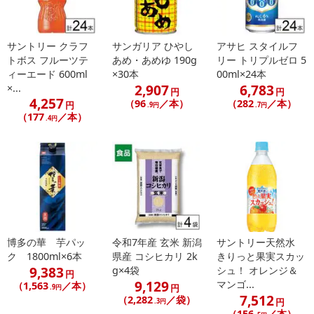
サントリー クラフ
サンガリア ひやし
アサヒ スタイルフ
トボス フルーツテ
あめ・あめゆ 190g
リー トリプルゼロ 5
ィーエード 600ml
×30本
00ml×24本
2,907
6,783
×...
円
円
4,257
（96
／本）
（282
／本）
円
.9円
.7円
（177
／本）
.4円
博多の華 芋パッ
令和7年産 玄米 新潟
サントリー天然水
ク 1800ml×6本
県産 コシヒカリ 2k
きりっと果実スカッ
9,383
g×4袋
シュ！ オレンジ＆
円
9,129
マンゴ...
（1,563
／本）
円
.9円
7,512
（2,282
／袋）
円
.3円
（156
／本）