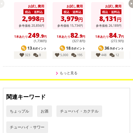
によるお申込み後のキャンセル・返品交換は対応いたしかねます。
お試し費用
お試し費用
お試し費用
税込・送料込
税込・送料込
税込・送料込
【お支払いについて】
2,998
3,979
8,131
円
円
円
※送料はお試し費用に含まれております。
参考価格
20,856
円
参考価格
15,734
円
参考価格
26,189
円
※d払い、PayPay、au PAY、au PAY（auかんたん決済）、ソフトバ
249
82
84
.9
.9
.7
ンクまとめて支払い、楽天ペイ、メルペイ、AEON Pay、Amazon
1本あたり
円
1本あたり
円
1本あたり
円
(1,738円)
(327
.8
円)
(272
.9
円)
Payでお支払いの場合、決済のため外部サイトへ遷移します。
13
18
36
.6ポイント
.0ポイント
.9ポイント
※予約商品は決済手段ごとに定められた決済期限日にお支払いを完
323
0
5,000
195
448
12
了することがございます。ご了承いただいたうえでお申し込みくだ
さい。
もっと見る
【配送伝票番号について】
※配送形態がメール便の商品については、商品の発送完了後、配送
伝票番号がマイページに表示されない場合もございます。
関連キーワード
【配送日時の指定について】
ちょっプル
お酒
チューハイ・カクテル
※配送日時の指定が可能な商品の場合、商品によってご指定できる
配送日、配送時間が異なる可能性がございます。
カート機能をご利用の場合は、配送日時指定をご利用いただけませ
チューハイ・サワー
ん。