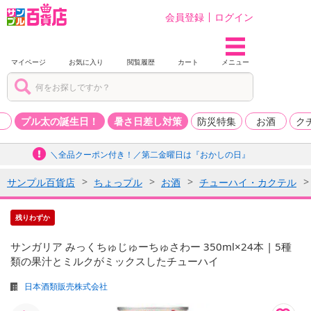
会員登録
ログイン
マイページ
お気に入り
閲覧履歴
カート
メニュー
品
プル太の誕生日！
暑さ日差し対策
防災特集
お酒
ク
＼全品クーポン付き！／第二金曜日は『おかしの日』
サンプル百貨店
ちょっプル
お酒
チューハイ・カクテル
残りわずか
サンガリア みっくちゅじゅーちゅさわー 350ml×24本 | 5種
類の果汁とミルクがミックスしたチューハイ
日本酒類販売株式会社