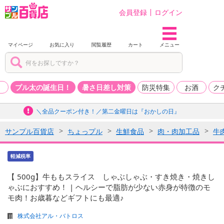
会員登録
ログイン
マイページ
お気に入り
閲覧履歴
カート
メニュー
品
プル太の誕生日！
暑さ日差し対策
防災特集
お酒
ク
＼全品クーポン付き！／第二金曜日は『おかしの日』
サンプル百貨店
ちょっプル
生鮮食品
肉・肉加工品
牛
軽減税率
【 500g】牛ももスライス しゃぶしゃぶ・すき焼き・焼きし
ゃぶにおすすめ！ | ヘルシーで脂肪が少ない赤身が特徴のモ
モ肉！お歳暮などギフトにも最適♪
株式会社アル・バトロス