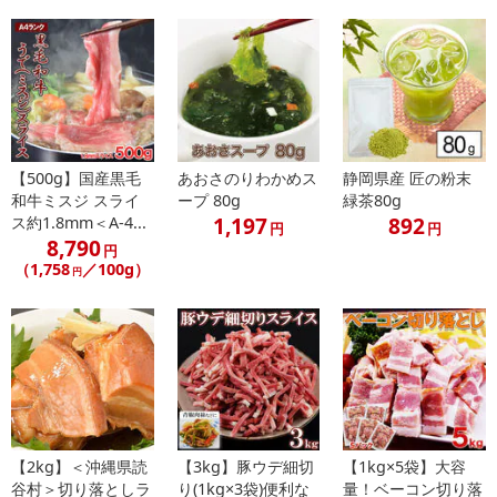
【500g】国産黒毛
あおさのりわかめス
静岡県産 匠の粉末
和牛ミスジ スライ
ープ 80g
緑茶80g
1,197
892
ス約1.8mm＜A-4...
円
円
8,790
円
（1,758
／100g）
円
【2kg】＜沖縄県読
【3kg】豚ウデ細切
【1kg×5袋】大容
谷村＞切り落としラ
り(1kg×3袋)便利な
量！ベーコン切り落