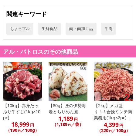
関連キーワード
ちょっプル
生鮮食品
肉・肉加工品
牛肉
アル・バトロスのその他商品
【10kg】赤身たっ
【80g】匠の伊勢海
【2kg】メガ盛
ぷり牛すじ(1kg×10
老とちりめん煮
り！！合挽ミンチ肉
1,189
pc)
業務用(1kg×2pc)...
円
18,999
4,399
（1,189
／袋）
円
円
円
（190
／100g）
（220
／100g）
円
円