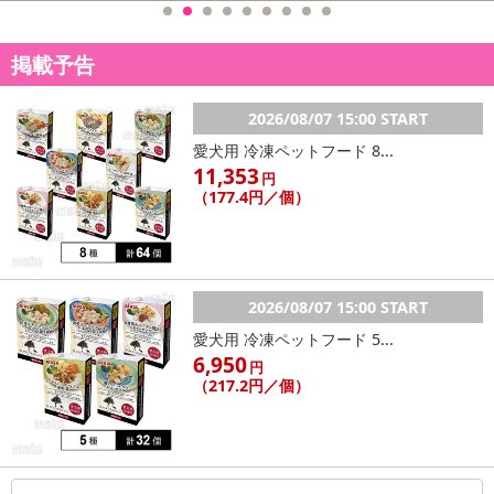
ンクまとめて支払い、楽天ペイ、メルペイ、AEON Pay、Amazon
Payでお支払いの場合、決済のため外部サイトへ遷移します。
掲載予告
※予約商品は決済手段ごとに定められた決済期限日にお支払いを完
了することがございます。ご了承いただいたうえでお申し込みくだ
さい。
2026/08/07 15:00 START
愛犬用 冷凍ペットフード 8...
【配送伝票番号について】
11,353
円
※配送形態がメール便の商品については、商品の発送完了後、配送
（177.4円／個）
伝票番号がマイページに表示されない場合もございます。
【配送日時の指定について】
※配送日時の指定が可能な商品の場合、商品によってご指定できる
2026/08/07 15:00 START
配送日、配送時間が異なる可能性がございます。
愛犬用 冷凍ペットフード 5...
カート機能をご利用の場合は、配送日時指定をご利用いただけませ
6,950
ん。
円
（217.2円／個）
発送日カレンダー