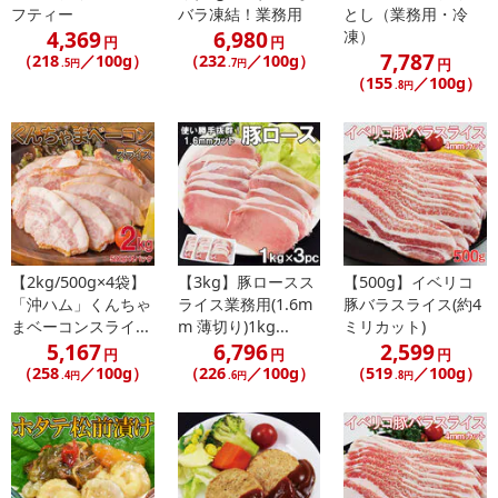
フティー
バラ凍結！業務用
とし（業務用・冷
4,369
6,980
凍）
円
円
7,787
（218
／100g）
（232
／100g）
円
.5円
.7円
（155
／100g）
.8円
【2kg/500g×4袋】
【3kg】豚ロースス
【500g】イベリコ
「沖ハム」くんちゃ
ライス業務用(1.6m
豚バラスライス(約4
・賞味期限：製造日より180日
まベーコンスライ...
m 薄切り)1kg...
ミリカット)
・原産国（最終加工地）：オーストラリア、ニュージーランド産
5,167
6,796
2,599
円
円
円
（加工地：日本）
（258
／100g）
（226
／100g）
（519
／100g）
.4円
.6円
.8円
・原材料/材質/素材：牛肉
注意事項
【賞味・消費期限のある商品について】