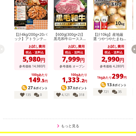
【計4kg/200g×20パ
【600g(300g×2)】
【計10kg】産地厳
【
ック】アトランティ
黒毛和牛ロースステ
選 つやつやたまね
次
ックサーモンハラス
ーキ
ぎ
形
お試し費用
お試し費用
お試し費用
切り落とし
玉
税込・送料込
税込・送料込
税込・送料込
5,980
7,999
2,990
円
円
円
参考価格
14,980
円
参考価格
オープン
参考価格
4,280
円
299
100gあたり
100gあたり
149
1,333
1kgあたり
円
.5
.2
円
円
13
.8ポイント
27
37
.6ポイント
.0ポイント
721
35
135
0
4,121
318
もっと見る