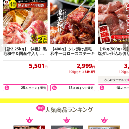
【計2.25kg】《4種》黒
【400g】タレ漬け黒毛
【1kg(500g×2
毛和牛＆国産牛入り メ
和牛一口ロースステーキ
塩ダレ仕込み切
ガ盛り肉の福袋 焼肉＆
ハンバーグ＆メンチカツ
5,501
2,999
3
円
円
100gあたり
749.8
円
100g
4
さらにクーポンで
25
13
18
.4
ポイント還元
.8
ポイント還元
.2
ポ