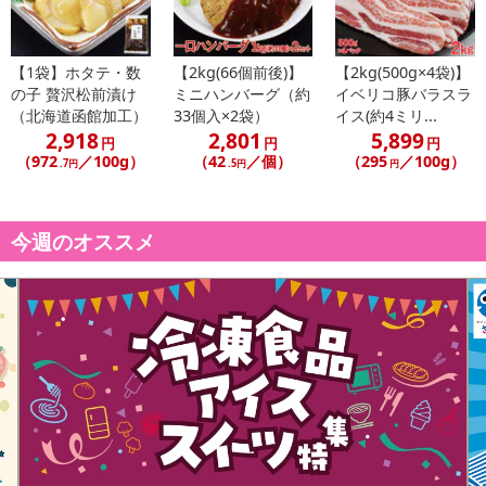
商品到着時点でのお日持ち期間は、配送日数などにより異なります
のでご了承ください。
【1袋】ホタテ・数
【2kg(66個前後)】
【2kg(500g×4袋)】
の子 贅沢松前漬け
ミニハンバーグ（約
イベリコ豚バラスラ
【キャンセルについて】
（北海道函館加工）
33個入×2袋）
イス(約4ミリ...
※お申込み後のキャンセルはお受けできません。
2,918
2,801
5,899
円
円
円
記載されている内容を必ずご確認いただき、お届けする商品セット
（972
／100g）
（42
／個）
（295
／100g）
.7円
.5円
円
にご納得いただきましたうえでお申し込みください。
※パッケージ変更や商品リニューアル（成分など含む）等により、
参考の掲載画像や画像内のバーコードなど、お届け商品と多少異な
今週のオススメ
る場合がございます。
また、[新たな加工食品の原料原産地表示制度]の経過措置期間の終
了により、商品詳細内に記載の原産国・原材料の表記が旧表記の場
合がございます。
あらかじめご了承いただいた上でお申込みください。なお、本理由
によるお申込み後のキャンセル・返品交換は対応いたしかねます。
【お支払いについて】
※送料はお試し費用に含まれております。
※d払い、PayPay、au PAY、au PAY（auかんたん決済）、ソフトバ