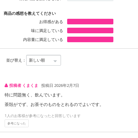
高級感のある煎茶を作ることが出来ます。
商品の感想を教えてください
※一振り0.2g 80g入りでは400杯分！！
お得感がある
味に満足している
内容量に満足している
Q1：丸ごと飲んでも安全？農薬の心配は？
A1：JA静岡の指導により静岡県産のお茶は農薬基準をクリアしてい
ます。
並び替え：
本製品は、毎年検査機関に原料を提出し、入念な検査しております
ので安心・安全にお飲みいただけます。
Q2：ティーパックと比べてどんな所がいいの？
投稿者 くまくま
投稿日 2026年2月7日
A2：良質な茶葉をそのまま粉砕していることから、お茶に含まれる
特に問題無く、飲んでいます。
栄養成分を丸ごと体内に摂取でき本来ゴミとなる茶殻が出ないなど
の良さがあります。
茶殻がでず、お茶そのものをとれるのでよいです。
1人のお客様が参考になったと回答しています
Q3：ペットボトル500mlで何本分？
参考になった
A3：本製品の使用量の目安として、0.5g入れて水で溶いて下さい。
1袋80gで160本分になります。