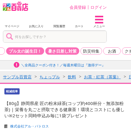
会員登録
ログイン
マイページ
お気に入り
閲覧履歴
カート
メニュー
品
プル太の誕生日！
暑さ日差し対策
防災特集
お酒
ク
＼全商品クーポン付き！／毎週木曜日は『激得デー』
サンプル百貨店
ちょっプル
飲料
お茶・紅茶（茶葉）
軽減税率
【80g】静岡県産 匠の粉末緑茶(コップ約400杯分・無添加粉
茶) | 栄養を丸ごと摂取できる健康茶！環境とコストにも優し
い※2セット同時申込み毎に1袋プレゼント
株式会社アル・バトロス