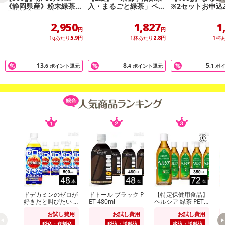
《静岡県産》粉末緑茶
入・まるごと緑茶」ペッ
※2セットお申込
記載されている内容を必ずご確認いただき、お届けする商品セット
掛川茶葉使用 業務用
トボトル400本分※2セ
ラス1袋プレゼン
ット申込で1袋プレゼン
にご納得いただきましたうえでお申し込みください。
2,950
1,827
1
ト！
円
円
※パッケージ変更や商品リニューアル（成分など含む）等により、
1gあたり
5.9
円
1杯あたり
2.8
円
1杯
参考の掲載画像や画像内のバーコードなど、お届け商品と多少異な
る場合がございます。
13
8
5
.6
ポイント還元
.4
ポイント還元
.1
ポ
また、[新たな加工食品の原料原産地表示制度]の経過措置期間の終
了により、商品詳細内に記載の原産国・原材料の表記が旧表記の場
合がございます。
あらかじめご了承いただいた上でお申込みください。なお、本理由
によるお申込み後のキャンセル・返品交換は対応いたしかねます。
【お支払いについて】
※送料はお試し費用に含まれております。
※d払い、PayPay、au PAY、au PAY（auかんたん決済）、ソフトバ
ンクまとめて支払い、楽天ペイ、メルペイ、AEON Pay、Amazon
Payでお支払いの場合、決済のため外部サイトへ遷移します。
ドデカミンのゼロが
ドトール ブラック P
【特定保健用食品】
※予約商品は決済手段ごとに定められた決済期限日にお支払いを完
好きだと叫びたい P
ET 480ml
ヘルシア 緑茶 PET
了することがございます。ご了承いただいたうえでお申し込みくだ
ET 500ml
短角 350ml
け
お試し費用
お試し費用
お試し費用
さい。
税込・送料込
税込・送料込
税込・送料込