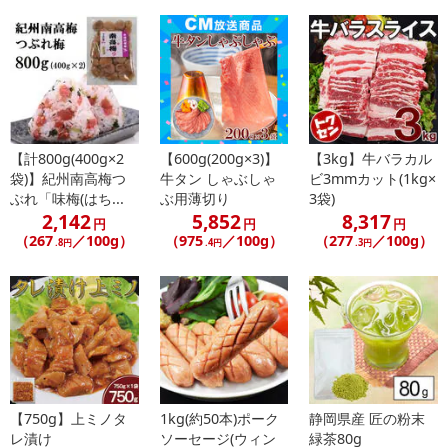
【計800g(400g×2
【600g(200g×3)】
【3kg】牛バラカル
袋)】紀州南高梅つ
牛タン しゃぶしゃ
ビ3mmカット(1kg×
ぶれ「味梅(はち...
ぶ用薄切り
3袋)
2,142
5,852
8,317
円
円
円
（267
／100g）
（975
／100g）
（277
／100g）
.8円
.4円
.3円
【750g】上ミノタ
1kg(約50本)ポーク
静岡県産 匠の粉末
レ漬け
ソーセージ(ウィン
緑茶80g