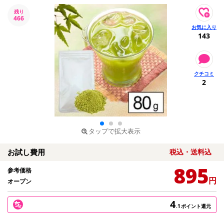
残り
466
143
2
タップで拡大表示
お試し費用
税込・送料込
895
参考価格
円
オープン
4
.1
ポイント還元