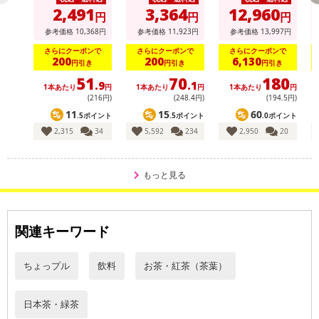
2,491
3,364
12,960
円
円
円
【配送伝票番号について】
参考価格
10,368
円
参考価格
11,923
円
参考価格
13,997
円
※配送形態がメール便の商品については、商品の発送完了後、配送
さらにクーポンで
さらにクーポンで
さらにクーポンで
伝票番号がマイページに表示されない場合もございます。
200
200
6,130
円引き
円引き
円引き
51
70
180
.9
.1
1本あたり
円
1本あたり
円
1本あたり
円
【配送日時の指定について】
(216円)
(248
.4
円)
(194
.5
円)
※配送日時の指定が可能な商品の場合、商品によってご指定できる
11
15
60
.5ポイント
.5ポイント
.0ポイント
配送日、配送時間が異なる可能性がございます。
2,315
34
5,592
234
2,950
20
カート機能をご利用の場合は、配送日時指定をご利用いただけませ
ん。
もっと見る
発送日カレンダー
関連キーワード
ちょっプル
飲料
お茶・紅茶（茶葉）
日本茶・緑茶