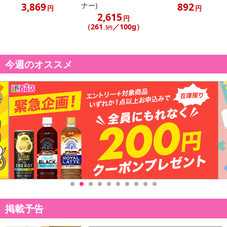
3,869
892
ナー)
円
円
2,615
円
（261
／100g）
.5円
今週のオススメ
掲載予告