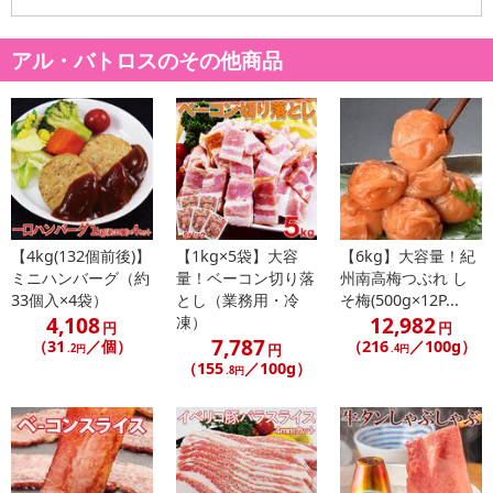
アル・バトロスのその他商品
休業日
■
その他共通および商品カテゴリー別注意事項（※必ずご確認くだ
さい）
こちらの情報は
2026年07月09日
時点での情報となります。
【4kg(132個前後)】
【1kg×5袋】大容
【6kg】大容量！紀
ミニハンバーグ（約
量！ベーコン切り落
州南高梅つぶれ し
33個入×4袋）
とし（業務用・冷
そ梅(500g×12P...
4,108
12,982
凍）
円
円
7,787
（31
／個）
（216
／100g）
円
.2円
.4円
（155
／100g）
.8円