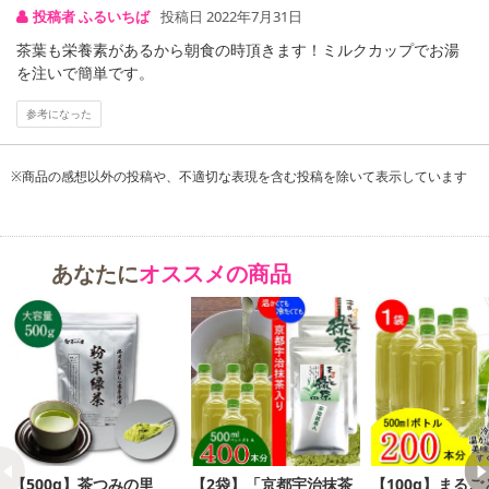
投稿者 ふるいちば
投稿日 2022年7月31日
茶葉も栄養素があるから朝食の時頂きます！ミルクカップでお湯
○保存方法：高温、多湿を避けて、移り香にご注意下さい。
を注いで簡単です。
参考になった
・賞味期限：
賞味期限：製造日より10ヶ月
※商品の感想以外の投稿や、不適切な表現を含む投稿を除いて表示しています
※商品到着時点でのお日持ち期間は、配送日数などにより異なり
ますのでご了承ください。
・原産国（最終加工地）：静岡県
・原材料/材質/素材：緑茶（静岡県産）
あなたに
オススメの商品
注意事項
【賞味・消費期限のある商品について】
商品到着時点でのお日持ち期間は、配送日数などにより異なります
のでご了承ください。
【キャンセルについて】
【500g】茶つみの里
【2袋】「京都宇治抹茶
【100g】まる
※お申込み後のキャンセルはお受けできません。