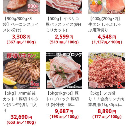
【900g/300g×3
【500g】イベリコ
【400g(200g×2)】
袋】ベーコンスライ
豚バラスライス(約4
牛タン しゃぶしゃ
ス(小分け)
ミリカット)
ぶ用薄切り
3,308
2,599
4,548
円
円
円
（367
／100g）
（519
／100g）
（1,137
／100g）
.6円
.8円
円
【5kg】7mm前後
【5kg(1kg×5)】豚
【5kg】メガ盛
カット！厚切り牛タ
トロブロック 厚切
り！！合挽ミンチ肉
ン(タン中)切り目入
り (冷凍便・豚...
業務用(1kg×5pc)...
9,687
8,890
り
円
円
32,690
（193
／100g）
（177
／100g）
円
.8円
.8円
（653
／100g）
.8円