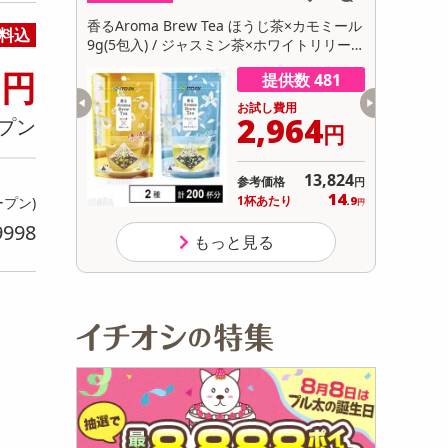
初回トライアル
ブラウニー
香るAroma Brew Tea ほうじ茶×カモミール
【30個】
料込
サ
9g(5包入) / ジャスミン茶×ホワイトリリー 9
卵にこだわ
0
g(5包入)
円
数 998
提供数 481
用
お試し費用
300
2,964
プン
円
円
オープン
13,824
参考価格
円
1,650
14
り
1杯あたり
ープン)
.9
円
円
9998
もっと見る