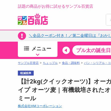
話題の商品がお得に試せるサンプル百貨店
＼全品クーポン付き！／第二金曜日は『おか
メニュー
ちょっプルカテゴリ
キッチン・日用品
食品
プル太の誕生日
すべ
食品・調味料
サンプル百貨店
ちょっプル
食品・調味料
パン・シリアル・コ
生鮮食品
軽減税率
加工食品
【計2kg(クイックオーツ)】オー
お菓子
イプ オーツ麦 | 有機栽培された
アイス・スイーツ
ミール
飲料
00分 ～
08月07日08時00分 ～
株式会社HMコーポレーション
お酒
ちょっプル
抽選
0
0
0
0