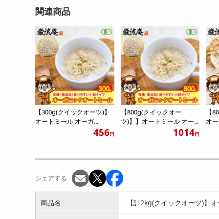
関連商品
【300g(クイックオーツ)】
【800g(クイックオー
【8
オートミール オーガ...
ツ)】】オートミール オー...
オー
456
1014
円
円
シェアする
商品名
【計2kg(クイックオーツ)】