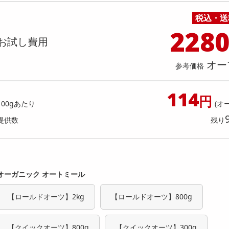
料理の素
ナッツ・ドライフルーツ
栄養ドリンク・エナジードリンク
チューハイ・カクテル
洗剤ギフト
ヘルスケア・衛生用品
健康グッズ
インテリア雑貨
時計
記録メディア・メモリーカード
マタニティ
】かけうま！明太クリーム麺の素 140
【2個】 ごろごろナッツナッツ
税込・送
乾物・海苔・粉物
ゼリー・プリン
お茶・紅茶（茶葉）
ノンアルコール飲料
その他 洗剤
キッチン雑貨・食器・消耗品
アウトドア・イベント用品・DIY・工具
アクセサリー
その他 ベビー・キッズ・マタニティ
スマートフォン・携帯電話・タブレットアクセ
人前70g)×2回分) [抽選サンプル]
店舗
リー
228
カレー・シチュー
和菓子
コーヒー(豆・インスタント）
ビール・ワイン・お酒ギフト
調理器具・鍋・包丁
その他 インテリア・家具
ファッション雑貨
電池
お試し費用
提供数 6
提供
店舗情報
食品ギフト
おつまみ
ココア・チョコレート飲料
その他 アルコール飲料
弁当箱・水筒・弁当グッズ
下着・ルームウェア
電球・蛍光灯・照明
1,296
お試し費
参考価格
円
3,
オー
参考価格
114
参考価格
円
1本あた
100gあたり
(オ
提供数
残り
オーガニック オートミール
【ロールドオーツ】2kg
【ロールドオーツ】800g
【クイックオーツ】800g
【クイックオーツ】300g