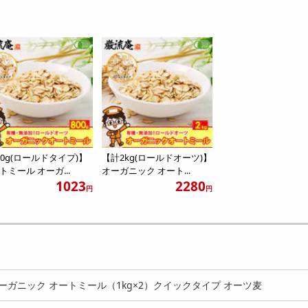
00g(ロールドタイプ)】
【計2kg(ロールドオーツ)】
トミール オーガ...
オーガニック オート...
1023
2280
円
円
オーガニック オートミール（1kg×2）クイックタイプ オーツ麦