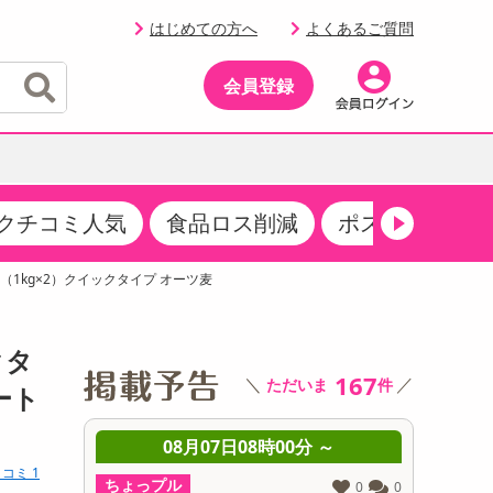
はじめての方へ
よくあるご質問
会員登録
クチコミ人気
食品ロス削減
ポストにお届け
イベント
・サプリメント
品
・収納・寝具
マタニティ
ケア
イベント最新情報（RSPほか）
（1kg×2）クイックタイプ オーツ麦
その他 食品
製菓・製パン材料
飲料ギフト
生活雑貨
メンズ
AV機器
クーポン
その他 お菓子・スイーツ
その他 飲料
スポーツ・アウトドア用品
ベビー・キッズ
その他 家電
クタ
商品限定クーポン
167
＼
／
ただいま
件
介護用品
レッグウェア
ート
その他 キッチン・日用品
その他 ファッション
サンプリング
 ～
08月07日08時00分 ～
0
コミ 1
抽選サンプル
ちょっプル
ちょっプ
0
0
0
0