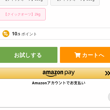
【クイックオーツ】2kg
10
ポイント
.5
お試しする
カートへ