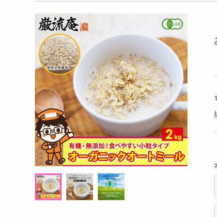
洗剤
るアールグレイ 18g
【180g×3P】米麹グラノーラ フルーツ
【6個
キッチン・日用品
g((1
ヘアケア・ボディケア
提供数 102
提供数 100
ビューティーケア
試し費用
お試し費用
,498
2,724
円
円
健康・ダイエット・サプリメント
医薬品・医薬部外品
8,208
オープン
考価格
参考価格
円
インテリア・家具・収納・寝具
17
908
杯あたり
1袋あたり
.5
円
円
ファッション
家電
ベビー・キッズ・マタニティ
ペット用品
クーポン・資格・学習
掲載予告