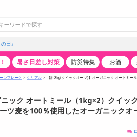
しの日』
！
暑さ日差し対策
防災特集
お酒
て見る
特設コーナー
食品・調味料
生鮮食品
お菓子
アイス・スイーツ
飲料
お酒
洗剤
キッチン・日用品
健康・ダイエット
医薬品・医薬部外
インテリア・家具
ファッション
家電
ベビー・キッズ・
ペット用品
加工食品
ヘアケア・ボディ
ビューティーケア
特集一覧
ーンフレーク
シリアル
【計2kg(クイックオーツ)】オーガニック オートミール
全国うまいもの博
米・雑穀
肉・肉加工品
スナック菓子
アイスクリーム・シャーベット
水・ミネラルウォーター・炭酸水
ビール・発泡酒・新ジャンル
キッチン・台所用洗剤
掃除用具
健康食品・飲料
第二類医薬品
収納用品
トップス
生活家電
ベビーおむつ・トイレ用品
犬用品
カップ麺・乾麺・パスタ
ヘアケア・スタイリング
スキンケア・基礎化粧品
クチコミで選ばれた人気商品
パン・シリアル・コーンフレーク
魚介類・シーフード・水産加工品
クッキー・クラッカー
ケーキ・スイーツ
お茶・紅茶（ソフトドリンク）
ワイン
洗濯用洗剤・柔軟剤・漂白剤
洗濯用品
ダイエット
指定第二類医薬品
寝具・布団
ボトムス
キッチン家電
授乳グッズ
猫用品
インスタント・レトルト・冷凍食品・惣菜
ボディケア
ベースメイク・メイクアップ・ネイル
ガニック オートミール（1kg×2）クイッ
チーズ・ヨーグルト・乳製品・卵
フルーツ・果物・果物加工品
キャンディ・ガム・タブレット
お菓子・スイーツギフト
コーヒー（ソフトドリンク）
日本酒・焼酎
バス・お風呂用洗剤
トイレ・バス用品
サプリメント
第三類医薬品
マット・カーペット・クッション
シューズ
冷房・暖房器具・空調
食事グッズ
その他 ペット用品
ナチュラル・オーガニックコスメ
オーツ麦を100％使用したオーガニックオ
ポイント
調味料・ドレッシング・油
野菜・きのこ
せんべい・米菓
果実・野菜・清涼・乳飲料
洋酒・リキュール
トイレ用洗剤
タオル
美容サプリメント・ドリンク
医薬部外品
テーブル・デスク・カウンター
バッグ
美容・健康家電
ベビー用品・雑貨
香水・アロマ
08月07日07時00分 ～
08月07日08時00分
ポイント履歴
缶詰・瓶詰・ジャム・はちみつ
ミールキット
チョコレート
トクホ
果実酒・梅酒
住居用洗剤
日用品
スポーツサプリメント・ドリンク
チェア・ソファ
財布・小物
パソコン・プリンター・パソコン周辺機器
家具・寝具
口
ちょっプル
ちょっプルポイントとは？
0
0