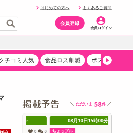
はじめての方へ
よくあるご質問
会員登録
クチコミ人気
食品ロス削減
ポストにお届け
イベント
・サプリメント
品
・収納・寝具
マタニティ
ケア
イベント最新情報（RSPほか）
その他 食品
製菓・製パン材料
飲料ギフト
生活雑貨
メンズ
AV機器
クーポン
その他 お菓子・スイーツ
その他 飲料
スポーツ・アウトドア用品
ベビー・キッズ
その他 家電
マ
商品限定クーポン
58
＼
／
ただいま
件
介護用品
レッグウェア
その他 キッチン・日用品
その他 ファッション
サンプリング
 ～
08月10日15時00分 ～
0
抽選サンプル
ちょっプル
ちょっプ
0
0
0
0
料込