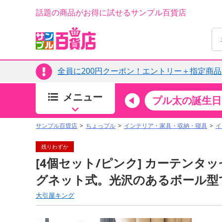
話題の商品がお得に試せるサンプル百貨店
全員に200円クーポン！エントリー＋指定商
メニュー
ちょっプルカテゴリ
キッチン・日用品
食品
プル太の誕生日
すべ
食品・調味料
サンプル百貨店
ちょっプル
インテリア・家具・収納・寝具
イ
生鮮食品
残りわずか
加工食品
[4個セット/ピンク] カーテンタ
お菓子
グネット式。光沢のあるボール型
アイス・スイーツ
大引屋キング
飲料
00分 ～
08月10日17時00分 ～
お酒
ちょっプル
ちょ
0
0
0
0