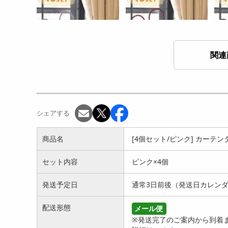
関連
[4個セット/パープル] カー
[4個セット/レッド] カーテ
[4
テンタッセル
ンタッセル
ン]
1040
1040
円
円
シェアする
商品名
[4個セット/ピンク] カーテ
セット内容
ピンク×4個
発送予定日
通常3日前後（発送日カレン
[ペタル柄 ゴールド 2枚セッ
[ペタル柄 シルバー 2枚セッ
[グ
配送形態
メール便
ト] ランチョンマッ...
ト] ランチョンマッ...
鍋敷き
※発送完了のご案内から到着ま
912
873