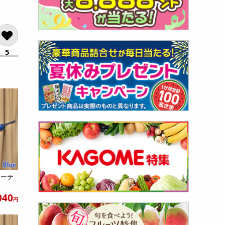
5
カーテ
040
円