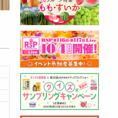
 カー
040
円
北欧風
665