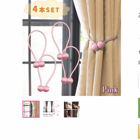
洗剤
 42g
ウコンの力 AFTER 100ml
愛犬用
キッチン・日用品
テトサ
ヘアケア・ボディケア
提供数 226
提供数 172
ビューティーケア
試し費用
お試し費用
,308
6,348
円
円
健康・ダイエット・サプリメント
医薬品・医薬部外品
9,720
34,733
考価格
参考価格
円
円
インテリア・家具・収納・寝具
55
52
個あたり
1本あたり
.2
.9
円
円
ファッション
家電
ベビー・キッズ・マタニティ
ペット用品
クーポン・資格・学習
掲載予告