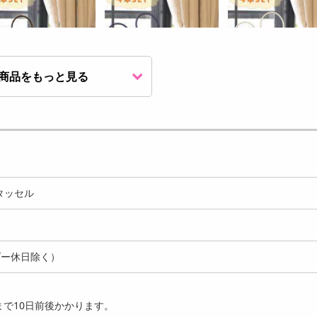
商品をもっと見る
個セット/ダークブラウ
[4個セット/ネイビー] カー
[4個セット/ベージュ]
 カーテンタッセル
テンタッセル
テンタッセル
1040
1040
1
円
円
ンタッセル
ダー休日除く）
レー] シリコン製 北欧風
[グリーン] シリコン製 北欧
[レッド] シリコン製 
 (フック付...
風 鍋敷き (フック...
鍋敷き (フック付...
で10日前後かかります。
665
665