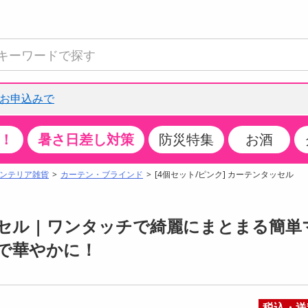
品お申込みで
！
暑さ日差し対策
防災特集
お酒
て見る
特設コーナー
食品・調味料
生鮮食品
お菓子
アイス・スイーツ
飲料
お酒
洗剤
キッチン・日用品
健康・ダイエット
医薬品・医薬部外
インテリア・家具
ファッション
家電
ベビー・キッズ・
ペット用品
加工食品
ヘアケア・ボディ
ビューティーケア
特集一覧
ンテリア雑貨
カーテン・ブラインド
[4個セット/ピンク] カーテンタッセル
全国うまいもの博
米・雑穀
肉・肉加工品
スナック菓子
アイスクリーム・シャーベット
水・ミネラルウォーター・炭酸水
ビール・発泡酒・新ジャンル
キッチン・台所用洗剤
掃除用具
健康食品・飲料
第二類医薬品
収納用品
トップス
生活家電
ベビーおむつ・トイレ用品
犬用品
カップ麺・乾麺・パスタ
ヘアケア・スタイリング
スキンケア・基礎化粧品
クチコミで選ばれた人気商品
パン・シリアル・コーンフレーク
魚介類・シーフード・水産加工品
クッキー・クラッカー
ケーキ・スイーツ
お茶・紅茶（ソフトドリンク）
ワイン
洗濯用洗剤・柔軟剤・漂白剤
洗濯用品
ダイエット
指定第二類医薬品
寝具・布団
ボトムス
キッチン家電
授乳グッズ
猫用品
インスタント・レトルト・冷凍食品・惣菜
ボディケア
ベースメイク・メイクアップ・ネイル
ッセル | ワンタッチで綺麗にまとまる簡単
チーズ・ヨーグルト・乳製品・卵
フルーツ・果物・果物加工品
キャンディ・ガム・タブレット
お菓子・スイーツギフト
コーヒー（ソフトドリンク）
日本酒・焼酎
バス・お風呂用洗剤
トイレ・バス用品
サプリメント
第三類医薬品
マット・カーペット・クッション
シューズ
冷房・暖房器具・空調
食事グッズ
その他 ペット用品
ナチュラル・オーガニックコスメ
で華やかに！
ポイント
調味料・ドレッシング・油
野菜・きのこ
せんべい・米菓
果実・野菜・清涼・乳飲料
洋酒・リキュール
トイレ用洗剤
タオル
美容サプリメント・ドリンク
医薬部外品
テーブル・デスク・カウンター
バッグ
美容・健康家電
ベビー用品・雑貨
香水・アロマ
08月10日15時00分 ～
08月10日15時00分
ポイント履歴
缶詰・瓶詰・ジャム・はちみつ
ミールキット
チョコレート
トクホ
果実酒・梅酒
住居用洗剤
日用品
スポーツサプリメント・ドリンク
チェア・ソファ
財布・小物
パソコン・プリンター・パソコン周辺機器
家具・寝具
っプル
ちょっプル
ちょっプルポイントとは？
0
0
税込・送