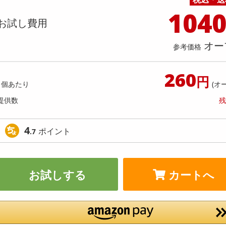
料理の素
ナッツ・ドライフルーツ
栄養ドリンク・エナジードリンク
チューハイ・カクテル
洗剤ギフト
ヘルスケア・衛生用品
健康グッズ
インテリア雑貨
時計
記録メディア・メモリーカード
マタニティ
104
 冷凍ペットフード 鮭のムニエルとポ
愛犬用 冷凍ペットフード ミー
乾物・海苔・粉物
ゼリー・プリン
お茶・紅茶（茶葉）
ノンアルコール飲料
その他 洗剤
キッチン雑貨・食器・消耗品
アウトドア・イベント用品・DIY・工具
アクセサリー
その他 ベビー・キッズ・マタニティ
スマートフォン・携帯電話・タブレットアクセ
お試し費用
ラダ 80g
ンネと温野菜 80g
店舗
リー
カレー・シチュー
和菓子
コーヒー(豆・インスタント）
ビール・ワイン・お酒ギフト
調理器具・鍋・包丁
その他 インテリア・家具
ファッション雑貨
電池
提供数 4
提
オー
店舗情報
参考価格
食品ギフト
おつまみ
ココア・チョコレート飲料
その他 アルコール飲料
弁当箱・水筒・弁当グッズ
下着・ルームウェア
電球・蛍光灯・照明
お試し費用
お試し費
11,351
11
円
260
円
1個あたり
(オ
オープン
参考価格
参考価格
177
提供数
残
1個あたり
1個あた
.4
円
4
ポイント
.7
お試しする
カートへ