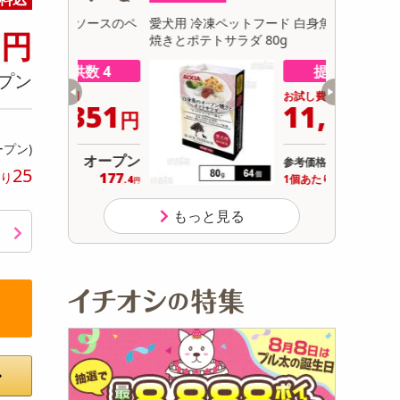
初回トライアル
0
トソースのペ
愛犬用 冷凍ペットフード 白身魚のオーブン
愛犬用 冷
円
サ
焼きとポテトサラダ 80g
野菜 80g
供数 4
提供数 4
プン
用
お試し費用
,351
11,351
円
円
ープン)
オープン
オープン
参考価格
25
177
177
り
り
1個あたり
.4
.4
円
円
もっと見る