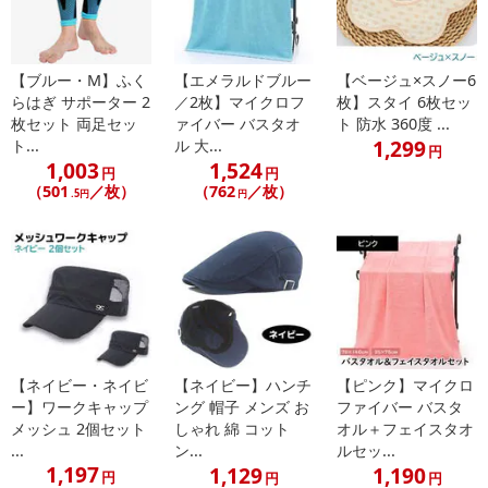
発送日カレンダー
【ブルー・M】ふく
【エメラルドブルー
【ベージュ×スノー6
らはぎ サポーター 2
／2枚】マイクロフ
枚】スタイ 6枚セッ
枚セット 両足セッ
ァイバー バスタオ
ト 防水 360度 ...
1,299
ト...
ル 大...
円
1,003
1,524
円
円
（501
／枚）
（762
／枚）
.5円
円
休業日
■
その他共通および商品カテゴリー別注意事項（※必ずご確認くだ
さい）
こちらの情報は
2026年07月09日
時点での情報となります。
【ネイビー・ネイビ
【ネイビー】ハンチ
【ピンク】マイクロ
ー】ワークキャップ
ング 帽子 メンズ お
ファイバー バスタ
メッシュ 2個セット
しゃれ 綿 コット
オル＋フェイスタオ
...
ン...
ルセッ...
1,197
1,129
1,190
円
円
円