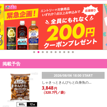
掲載予告
2026/08/06 18:00 START
しゃきっときんぴらと白身魚の...
3,848
円
（320.7円／袋）