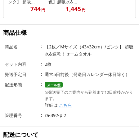
ンク】 超吸...
色】超吸水&...
744
1,445
円
円
商品仕様
商品名
【2枚／Mサイズ（43×32cm）/ピンク】 超吸
水&速乾！セームタオル
セット内容
2枚
発送予定日
通常5日前後（発送日カレンダー休日除く）
配送形態
メール便
※発送完了のご案内から到着まで10日前後かかり
ます。
詳細は
こちら
管理番号
ra-392-pi2
配送について