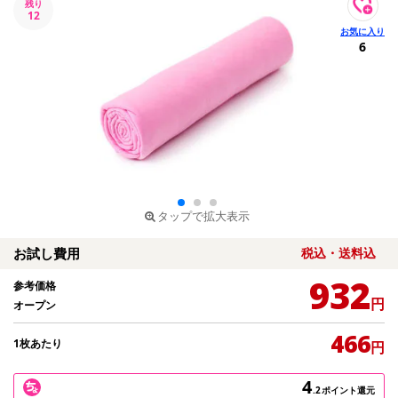
残り
12
6
タップで拡大表示
お試し費用
税込・送料込
932
参考価格
円
オープン
466
1枚あたり
円
4
.2
ポイント還元