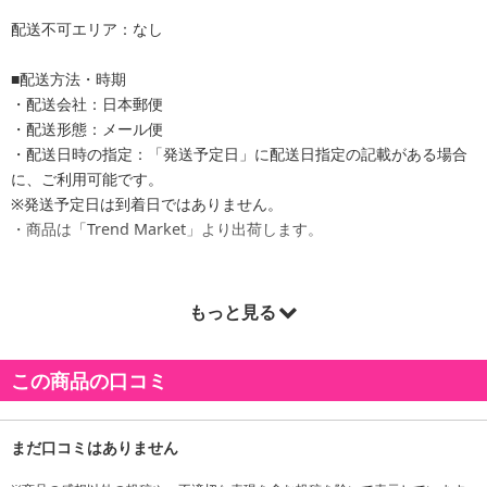
配送不可エリア：なし
■配送方法・時期
・配送会社：日本郵便
・配送形態：メール便
・配送日時の指定：「発送予定日」に配送日指定の記載がある場合
に、ご利用可能です。
※発送予定日は到着日ではありません。
・商品は「Trend Market」より出荷します。
もっと見る
商品詳細
何度でも再利用できて経済的なセームタオルの2枚セットです。吸水
この商品の口コミ
性抜群で、様々なシーンで便利にご利用いただけます。タオルのよ
うにかさばらず、コンパクトに持ち歩け、アウトドアやイベントに
も便利です。
・原材料/材質/素材：--