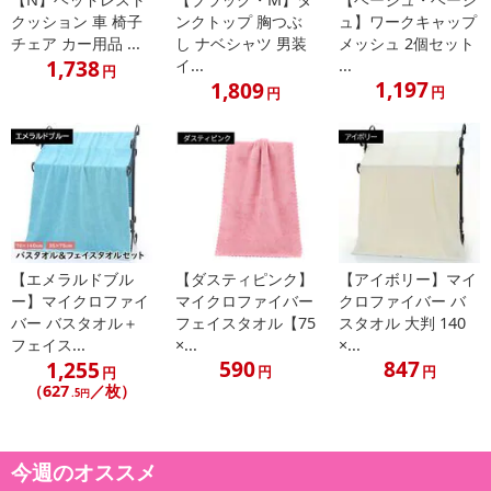
クッション 車 椅子
ンクトップ 胸つぶ
ュ】ワークキャップ
チェア カー用品 ...
し ナベシャツ 男装
メッシュ 2個セット
1,738
イ...
...
円
1,197
1,809
円
円
【エメラルドブル
【ダスティピンク】
【アイボリー】マイ
ー】マイクロファイ
マイクロファイバー
クロファイバー バ
バー バスタオル＋
フェイスタオル【75
スタオル 大判 140
フェイス...
×...
×...
590
847
1,255
円
円
円
（627
／枚）
.5円
今週のオススメ