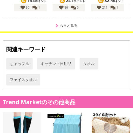
14
24
32
.4ポイント
.7ポイント
.7ポイント
【お支払いについて】
90
1
86
0
211
1
※送料はお試し費用に含まれております。
※d払い、PayPay、au PAY、au PAY（auかんたん決済）、ソフトバ
ンクまとめて支払い、楽天ペイ、メルペイ、AEON Pay、Amazon
もっと見る
Payでお支払いの場合、決済のため外部サイトへ遷移します。
※予約商品は決済手段ごとに定められた決済期限日にお支払いを完
了することがございます。ご了承いただいたうえでお申し込みくだ
関連キーワード
さい。
【配送伝票番号について】
ちょっプル
キッチン・日用品
タオル
※配送形態がメール便の商品については、商品の発送完了後、配送
伝票番号がマイページに表示されない場合もございます。
フェイスタオル
【配送日時の指定について】
※配送日時の指定が可能な商品の場合、商品によってご指定できる
Trend Marketのその他商品
配送日、配送時間が異なる可能性がございます。
カート機能をご利用の場合は、配送日時指定をご利用いただけませ
ん。