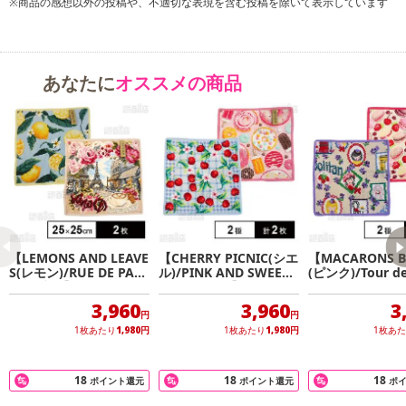
※商品の感想以外の投稿や、不適切な表現を含む投稿を除いて表示しています
・商品カラー：ピンク2枚
・商品サイズ：43cm×32cm
・その他商品仕様：
あなたに
オススメの商品
※写真は展示例・イメージです
※端末・モニターの環境により、実際の商品と多少色の見え方が
異なる場 合があります。あらかじめご了承ください
※平置き採寸の為、サイズは多少の誤差が生じる場合がございま
す
※輸入品のため、多少の傷や汚れ等はご承諾の上お申込みをよろ
しくお願い致します
※商品は、本体のみの簡易包装で出荷します。予めご了承くださ
い
【LEMONS AND LEAVE
【CHERRY PICNIC(シエ
【MACARONS B
※配送状況によりおとどけが遅れる場合がございます。予めご了
S(レモン)/RUE DE PARI
ル)/PINK AND SWEET
(ピンク)/Tour de
S(ぺブル)】フェイラー
(ラズベリー)】フェイラ
(ヴァイオレット
承ください
ハンドタオル 25×25cm
ーハンドタオル 25×25c
イラーハンドタオル
3,960
3,960
3
※商品の性質上サイズが合わない等での交換・返品はお受けして
m
25cm
円
円
1枚あたり
1,980
円
1枚あたり
1,980
円
1枚あ
おりません。予めご了承ください
※商品改良のため、予告なく一部デザイン・カラー等仕様が変更
になる場合がございます。予めご了承ください
18
18
18
ポイント還元
ポイント還元
ポ