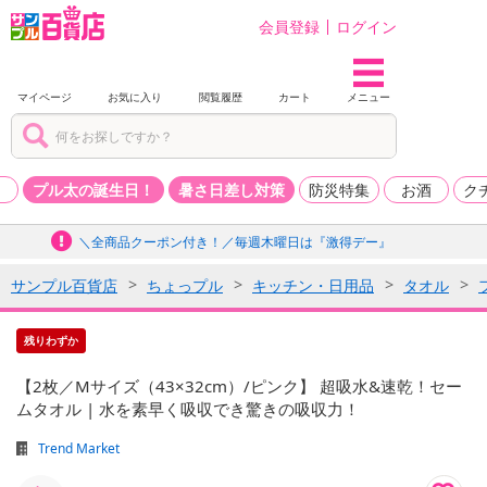
会員登録
ログイン
マイページ
お気に入り
閲覧履歴
カート
メニュー
品
プル太の誕生日！
暑さ日差し対策
防災特集
お酒
ク
＼全商品クーポン付き！／毎週木曜日は『激得デー』
サンプル百貨店
ちょっプル
キッチン・日用品
タオル
残りわずか
【2枚／Mサイズ（43×32cm）/ピンク】 超吸水&速乾！セー
ムタオル | 水を素早く吸収でき驚きの吸収力！
Trend Market