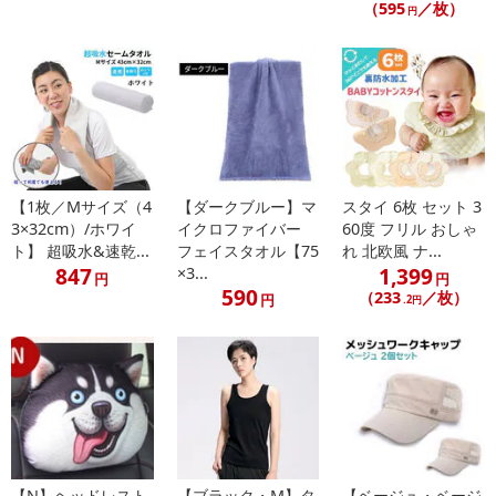
（595
／枚）
円
【1枚／Mサイズ（4
【ダークブルー】マ
スタイ 6枚 セット 3
3×32cm）/ホワイ
イクロファイバー
60度 フリル おしゃ
ト】 超吸水&速乾...
フェイスタオル【75
れ 北欧風 ナ...
847
1,399
×3...
円
円
590
（233
／枚）
円
.2円
【N】ヘッドレスト
【ブラック・M】タ
【ベージュ・ベージ