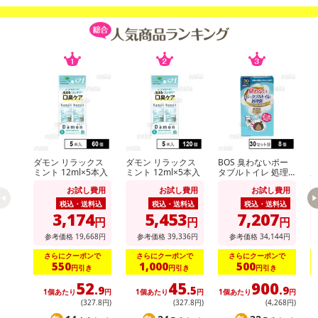
注意事項
【賞味・消費期限のある商品について】
商品到着時点でのお日持ち期間は、配送日数などにより異なります
のでご了承ください。
【キャンセルについて】
※お申込み後のキャンセルはお受けできません。
記載されている内容を必ずご確認いただき、お届けする商品セット
にご納得いただきましたうえでお申し込みください。
ダモン リラックス
ダモン リラックス
BOS 臭わないポー
【
ミント 12ml×5本入
ミント 12ml×5本入
タブルトイレ 処理
用
※パッケージ変更や商品リニューアル（成分など含む）等により、
袋 30セット分
ー
参考の掲載画像や画像内のバーコードなど、お届け商品と多少異な
お試し費用
お試し費用
お試し費用
0
税込・送料込
税込・送料込
税込・送料込
る場合がございます。
3,174
5,453
7,207
円
円
円
また、[新たな加工食品の原料原産地表示制度]の経過措置期間の終
参考価格
19,668
円
参考価格
39,336
円
参考価格
34,144
円
了により、商品詳細内に記載の原産国・原材料の表記が旧表記の場
合がございます。
さらにクーポンで
さらにクーポンで
さらにクーポンで
550
1,000
500
円引き
円引き
円引き
あらかじめご了承いただいた上でお申込みください。なお、本理由
52
45
900
によるお申込み後のキャンセル・返品交換は対応いたしかねます。
.9
.5
.9
1個あたり
円
1個あたり
円
1個あたり
円
1
(327
.8
円)
(327
.8
円)
(4,268円)