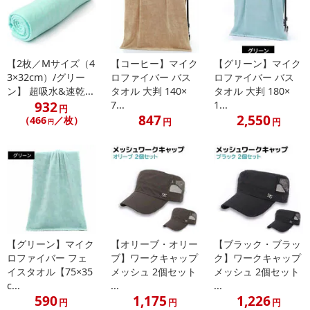
【2枚／Mサイズ（4
【コーヒー】マイク
【グリーン】マイク
3×32cm）/グリー
ロファイバー バス
ロファイバー バス
ン】 超吸水&速乾...
タオル 大判 140×
タオル 大判 180×
932
7...
1...
円
847
2,550
（466
／枚）
円
円
円
【グリーン】マイク
【オリーブ・オリー
【ブラック・ブラッ
ロファイバー フェ
ブ】ワークキャップ
ク】ワークキャップ
イスタオル【75×35
メッシュ 2個セット
メッシュ 2個セット
c...
...
...
590
1,175
1,226
円
円
円