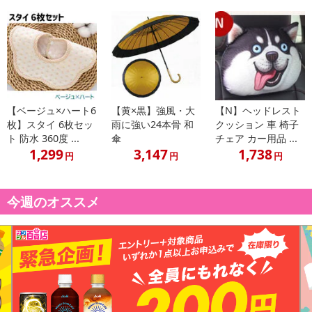
【ベージュ×ハート6
【黄×黒】強風・大
【N】ヘッドレスト
枚】スタイ 6枚セッ
雨に強い24本骨 和
クッション 車 椅子
ト 防水 360度 ...
傘
チェア カー用品 ...
1,299
3,147
1,738
円
円
円
今週のオススメ