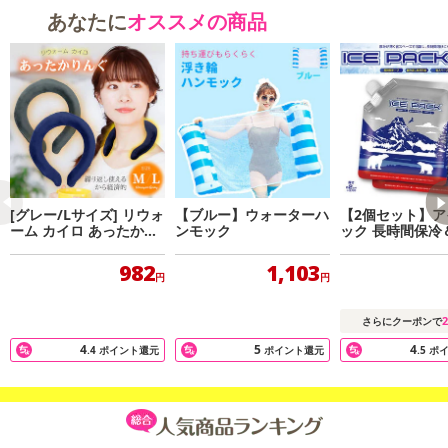
・原材料/材質/素材：ポリエステル
あなたに
オススメの商品
・商品カラー：ブラック
・商品サイズ：フリーサイズ
注意事項
【賞味・消費期限のある商品について】
商品到着時点でのお日持ち期間は、配送日数などにより異なります
のでご了承ください。
[グレー/Lサイズ] リウォ
【ブルー】ウォーターハ
【2個セット】ア
ーム カイロ あったかり
ンモック
ック 長時間保冷
【キャンセルについて】
んぐ
ムタイプ
※お申込み後のキャンセルはお受けできません。
982
1,103
円
円
記載されている内容を必ずご確認いただき、お届けする商品セット
にご納得いただきましたうえでお申し込みください。
2
さらにクーポンで
※パッケージ変更や商品リニューアル（成分など含む）等により、
4
5
4
.4
ポイント還元
ポイント還元
.5
ポ
参考の掲載画像や画像内のバーコードなど、お届け商品と多少異な
る場合がございます。
また、[新たな加工食品の原料原産地表示制度]の経過措置期間の終
了により、商品詳細内に記載の原産国・原材料の表記が旧表記の場
合がございます。