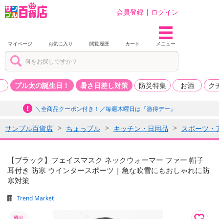
会員登録
ログイン
マイページ
お気に入り
閲覧履歴
カート
メニュー
品
プル太の誕生日！
暑さ日差し対策
防災特集
お酒
ク
＼全商品クーポン付き！／毎週木曜日は『激得デー』
サンプル百貨店
ちょっプル
キッチン・日用品
スポーツ・
【ブラック】フェイスマスク ネックウォーマー ファー 帽子
耳付き 防寒 ウインタースポーツ | 急な吹雪にもおしゃれに防
寒対策
Trend Market
残り