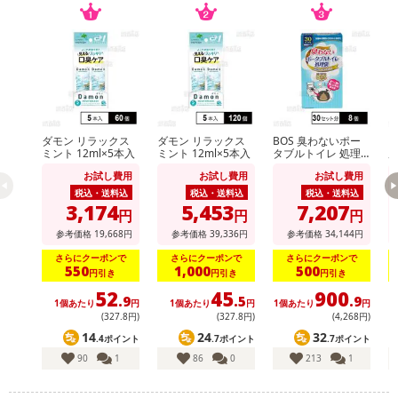
あらかじめご了承いただいた上でお申込みください。なお、本理由
によるお申込み後のキャンセル・返品交換は対応いたしかねます。
【お支払いについて】
※送料はお試し費用に含まれております。
※d払い、PayPay、au PAY、au PAY（auかんたん決済）、ソフトバ
ンクまとめて支払い、楽天ペイ、メルペイ、AEON Pay、Amazon
ダモン リラックス
ダモン リラックス
BOS 臭わないポー
【
ミント 12ml×5本入
ミント 12ml×5本入
タブルトイレ 処理
用
Payでお支払いの場合、決済のため外部サイトへ遷移します。
袋 30セット分
ー
お試し費用
お試し費用
お試し費用
0
税込・送料込
税込・送料込
税込・送料込
【配送伝票番号について】
3,174
5,453
7,207
円
円
円
※配送形態がメール便の商品については、商品の発送完了後、配送
参考価格
19,668
円
参考価格
39,336
円
参考価格
34,144
円
伝票番号がマイページに表示されない場合もございます。
さらにクーポンで
さらにクーポンで
さらにクーポンで
550
1,000
500
円引き
円引き
円引き
【配送日時の指定について】
52
45
900
.9
.5
.9
※配送日時の指定が可能な商品の場合、商品によってご指定できる
1個あたり
円
1個あたり
円
1個あたり
円
1
(327
.8
円)
(327
.8
円)
(4,268円)
配送日、配送時間が異なる可能性がございます。
14
24
32
.4ポイント
.7ポイント
.7ポイント
カート機能をご利用の場合は、配送日時指定をご利用いただけませ
90
1
86
0
213
1
ん。