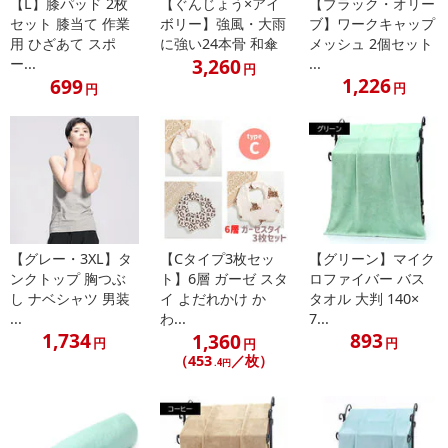
【L】膝パッド 2枚
【ぐんじょう×アイ
【ブラック・オリー
セット 膝当て 作業
ボリー】強風・大雨
ブ】ワークキャップ
用 ひざあて スポ
に強い24本骨 和傘
メッシュ 2個セット
3,260
ー...
...
円
1,226
699
円
円
【グレー・3XL】タ
【Cタイプ3枚セッ
【グリーン】マイク
ンクトップ 胸つぶ
ト】6層 ガーゼ スタ
ロファイバー バス
し ナベシャツ 男装
イ よだれかけ か
タオル 大判 140×
...
わ...
7...
1,734
893
1,360
円
円
円
（453
／枚）
.4円