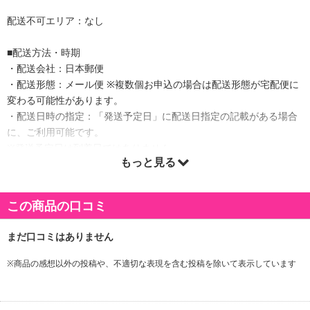
配送不可エリア：なし
■配送方法・時期
・配送会社：日本郵便
・配送形態：メール便 ※複数個お申込の場合は配送形態が宅配便に
変わる可能性があります。
・配送日時の指定：「発送予定日」に配送日指定の記載がある場合
に、ご利用可能です。
※発送予定日は到着日ではありません。
もっと見る
・商品は「Trend Market」より出荷します。
この商品の口コミ
商品詳細
おしゃれなフェイスマスクです。しっかり頭にフィットして、優れ
た着け心地です。サイド部分は邪魔にならないよう、ベルトで固定
※商品の感想以外の投稿や、不適切な表現を含む投稿を除いて表示しています
することも可能◎とても暖かいので、寒い冬にピッタリ。