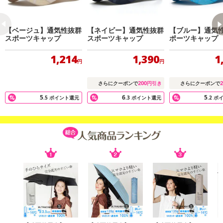
【ベージュ】通気性抜群
【ネイビー】通気性抜群
【ブルー】通気
スポーツキャップ
スポーツキャップ
ポーツキャップ
1,214
1,390
1
円
円
200
2
さらにクーポンで
円引き
さらにクーポンで
5
6
5
.5
ポイント還元
.3
ポイント還元
.2
ポ
●通気性抜群スポーツキャップ
●汗や水に濡れてもあっという間に乾く！
●ランニング時はもちろん!そのほか様々なスポーツに最適☆
●サイズの調節が可能！
●男女兼用なのでみんなでお揃いに♪
・原産国（最終加工地）：中国