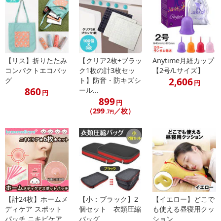
【配送伝票番号について】
※配送形態がメール便の商品については、商品の発送完了後、配送
伝票番号がマイページに表示されない場合もございます。
【配送日時の指定について】
【リス】折りたたみ
【クリア2枚+ブラッ
Anytime月経カップ
※配送日時の指定が可能な商品の場合、商品によってご指定できる
コンパクトエコバッ
ク1枚の計3枚セッ
【2号/Lサイズ】
2,606
配送日、配送時間が異なる可能性がございます。
グ
ト】防音・防キズシ
円
860
ール...
カート機能をご利用の場合は、配送日時指定をご利用いただけませ
円
899
ん。
円
（299
／枚）
.7円
発送日カレンダー
【計24枚】ホームメ
【小：ブラック】2
【イエロー】どこで
ディケア スポット
個セット 衣類圧縮
も使える昼寝用クッ
パッチ ニキビケア
バッグ
ション