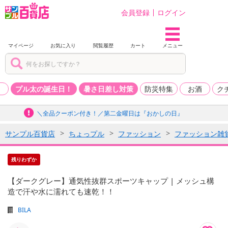
会員登録
ログイン
マイページ
お気に入り
閲覧履歴
カート
メニュー
品
プル太の誕生日！
暑さ日差し対策
防災特集
お酒
ク
＼全品クーポン付き！／第二金曜日は『おかしの日』
サンプル百貨店
ちょっプル
ファッション
ファッション雑
残りわずか
【ダークグレー】通気性抜群スポーツキャップ | メッシュ構
造で汗や水に濡れても速乾！！
BILA