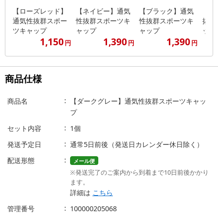
【ローズレッド】
【ネイビー】通気
【ブラック】通気
【ブ
通気性抜群スポー
性抜群スポーツキ
性抜群スポーツキ
抜群
ツキャップ
ャップ
ャップ
ップ
1,150
1,390
1,390
円
円
円
商品仕様
商品名
【ダークグレー】通気性抜群スポーツキャッ
プ
セット内容
1個
発送予定日
通常5日前後（発送日カレンダー休日除く）
配送形態
メール便
※発送完了のご案内から到着まで10日前後かかり
ます。
詳細は
こちら
管理番号
100000205068