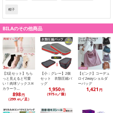
記載されている内容を必ずご確認いただき、お届けする商品セット
にご納得いただきましたうえでお申し込みください。
帽子
※パッケージ変更や商品リニューアル（成分など含む）等により、
参考の掲載画像や画像内のバーコードなど、お届け商品と多少異な
る場合がございます。
BILAのその他商品
また、[新たな加工食品の原料原産地表示制度]の経過措置期間の終
了により、商品詳細内に記載の原産国・原材料の表記が旧表記の場
合がございます。
あらかじめご了承いただいた上でお申込みください。なお、本理由
によるお申込み後のキャンセル・返品交換は対応いたしかねます。
【お支払いについて】
※送料はお試し費用に含まれております。
【3足セット】ちら
【小：グレー】2個
【ピンク】コーデュ
っと見えると可愛
セット 衣類圧縮バ
ロイ2wayショルダ
※d払い、PayPay、au PAY、au PAY（auかんたん決済）、ソフトバ
い！肉球ソックス※
ッグ
ーバッグ
ンクまとめて支払い、楽天ペイ、メルペイ、AEON Pay、Amazon
1,950
1,421
カラーラ...
円
円
Payでお支払いの場合、決済のため外部サイトへ遷移します。
898
（975
／個）
円
円
※予約商品は決済手段ごとに定められた決済期限日にお支払いを完
（299
／足）
.4円
了することがございます。ご了承いただいたうえでお申し込みくだ
さい。