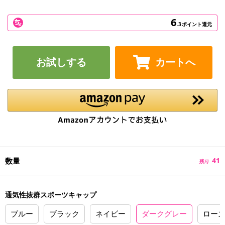
6
.3
ポイント還元
お試しする
カートへ
数量
41
残り
通気性抜群スポーツキャップ
ブルー
ブラック
ネイビー
ダークグレー
ロー