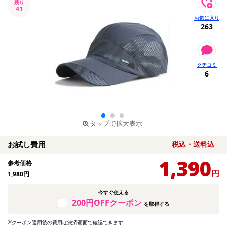
残り
41
263
6
タップで拡大表示
お試し費用
税込・送料込
1,390
参考価格
円
1,980
円
今すぐ使える
200円OFFクーポン
を取得する
※クーポン適用後の費用は決済画面で確認できます