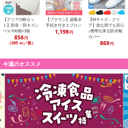
【クリア/3枚セッ
【ブラウン】超吸水
【Mサイズ：クリ
ト】防音・防キズシ
手拭き付きエプロン
ア】急な雨でも安心
1,198
ール100個×3枚
♪携帯出来る防水靴
円
856
カバー
円
869
（285
／枚）
円
.4円
今週のオススメ