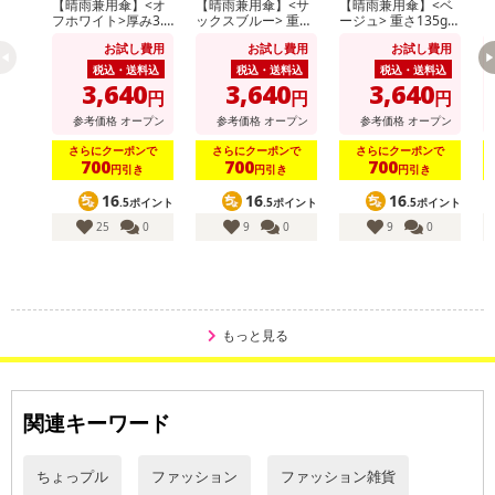
【晴雨兼用傘】<オ
【晴雨兼用傘】<サ
【晴雨兼用傘】<ベ
【
・原材料/材質/素材：ポリエステル
フホワイト>厚み3.5
ックスブルー> 重さ
ージュ> 重さ135g！
ラ
cm！手のひらサイ
135g！スマホより
スマホより軽いUV
ス
・商品カラー：ダークグレー
お試し費用
お試し費用
お試し費用
ズUVカット100％マ
軽いUVカット100％
カット100％マイナ
カ
イナス16度
マイナス16度 UL
ス16度 UL
ス
・商品サイズ：
税込・送料込
税込・送料込
税込・送料込
3,640
3,640
3,640
頭囲/54~61cm
円
円
円
高さ/12cm
参考価格
オープン
参考価格
オープン
参考価格
オープン
つば(長さ)/8cm
さらにクーポンで
さらにクーポンで
さらにクーポンで
700
700
700
円引き
円引き
円引き
つば(幅)/17cm
※サイズは平置き、メジャー採寸を行なっております。
16
16
16
.5ポイント
.5ポイント
.5ポイント
実物と若干の誤差が生じることがございますが予めご了承下さ
25
0
9
0
9
0
い。
注意事項
もっと見る
【賞味・消費期限のある商品について】
商品到着時点でのお日持ち期間は、配送日数などにより異なります
のでご了承ください。
関連キーワード
【キャンセルについて】
ちょっプル
ファッション
ファッション雑貨
※お申込み後のキャンセルはお受けできません。