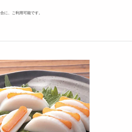
11214
4693
7
円
円
場合に、ご利用可能です。
kg】青唐辛子明太子（1
【2kg】青唐辛子明太子（1
【500g】青唐辛子明
）《激辛3辛》
本物）《激辛3辛》
（1本物）《激辛5辛
7300
11712
4
円
円