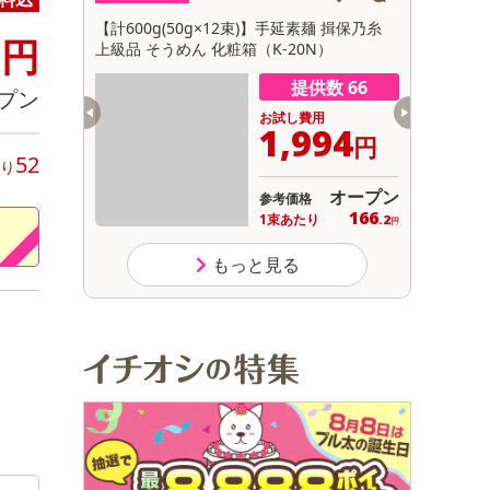
初回トライアル
9
カカオ
【計600g(50g×12束)】手延素麺 揖保乃糸
フリーズ＆イ
円
サ
上級品 そうめん 化粧箱（K-20N）
供数 99
提供数 66
プン
用
お試し費用
843
1,994
円
円
52
り
オープン
オープン
参考価格
947
166
り
1束あたり
.7
.2
円
円
もっと見る