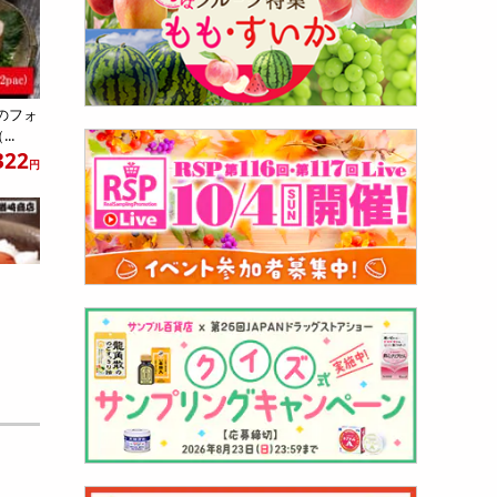
海のフォ
..
322
円
青唐辛
660
円