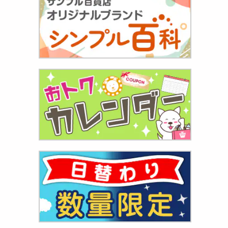
多無着
.
099
円
0年創始
822
円