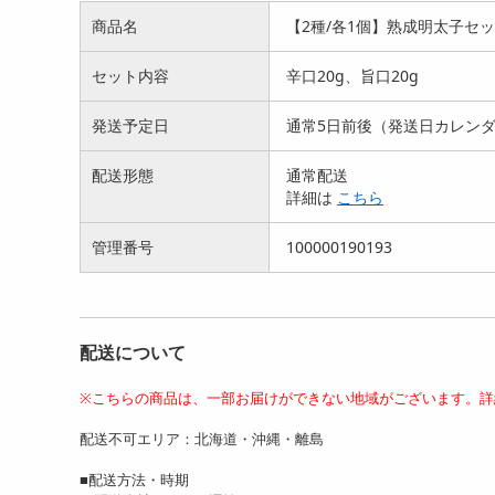
商品名
【2種/各1個】熟成明太子セット
セット内容
辛口20g、旨口20g
発送予定日
通常5日前後（発送日カレン
【計1kg】楢崎商店 青唐辛
【計2kg】楢崎商店 青唐辛
【5
配送形態
通常配送
子明太子（切れ子）
子明太子（切れ子）
子明
詳細は
こちら
7040
11214
円
円
管理番号
100000190193
配送について
※こちらの商品は、一部お届けができない地域がございます。詳
配送不可エリア：北海道・沖縄・離島
【2kg】楢崎商店 青唐辛子
【1kg】楢崎商店 青唐辛子
【2
明太子 (切れ子）《激...
明太子 (切れ子）《激...
明太
■配送方法・時期