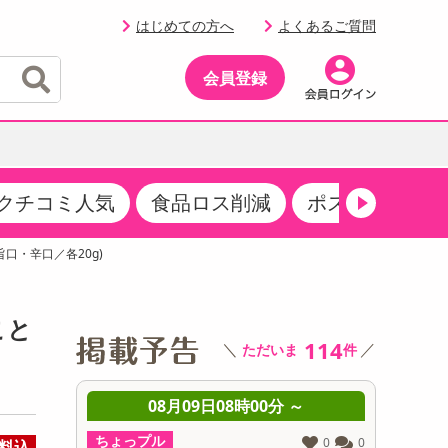
はじめての方へ
よくあるご質問
会員登録
クチコミ人気
食品ロス削減
ポストにお届け
イベント
・サプリメント
品
・収納・寝具
マタニティ
ケア
イベント最新情報（RSPほか）
旨口・辛口／各20g)
その他 食品
製菓・製パン材料
飲料ギフト
生活雑貨
メンズ
AV機器
クーポン
その他 お菓子・スイーツ
その他 飲料
スポーツ・アウトドア用品
ベビー・キッズ
その他 家電
こと
商品限定クーポン
114
＼
／
ただいま
件
介護用品
レッグウェア
その他 キッチン・日用品
その他 ファッション
サンプリング
 ～
08月09日08時00分 ～
0
抽選サンプル
ちょっプル
ちょっプ
0
0
0
0
料込