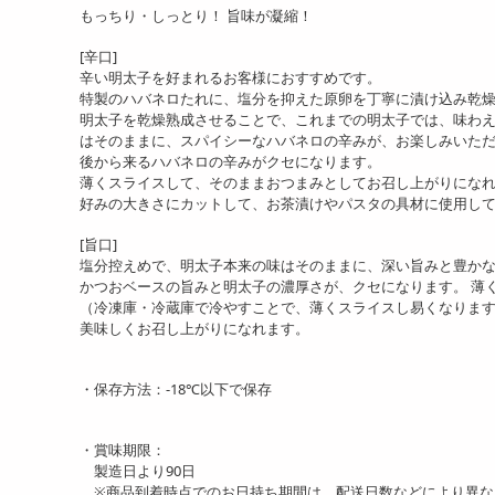
もっちり・しっとり！ 旨味が凝縮！
[辛口]
【500g】青唐辛子明太子
【1kg/500g箱×2】青唐辛子
【2
辛い明太子を好まれるお客様におすすめです。
ばらこ
明太子 ばらこ
明太
特製のハバネロたれに、塩分を抑えた原卵を丁寧に漬け込み乾
3613
5214
明太子を乾燥熟成させることで、これまでの明太子では、味わ
円
円
はそのままに、スパイシーなハバネロの辛みが、お楽しみいた
後から来るハバネロの辛みがクセになります。
薄くスライスして、そのままおつまみとしてお召し上がりになれ
好みの大きさにカットして、お茶漬けやパスタの具材に使用し
[旨口]
塩分控えめで、明太子本来の味はそのままに、深い旨みと豊か
かつおベースの旨みと明太子の濃厚さが、クセになります。 薄
（冷凍庫・冷蔵庫で冷やすことで、薄くスライスし易くなります
美味しくお召し上がりになれます。
【1kg】博多有色辛子辛子
【2kg】博多有色辛子辛子
【3
明太子
明太子
明太
・保存方法：-18℃以下で保存
4797
7475
円
円
・賞味期限：
製造日より90日
※商品到着時点でのお日持ち期間は、配送日数などにより異な