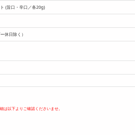
 (旨口・辛口／各20g)
ダー休日除く）
00g】楢崎商店 青唐辛
【500g】楢崎商店 青唐辛
【1kg】楢崎商店 青
太子 (切れ子）《...
子明太子 (切れ子）《...
明太子 (切れ子）《激..
4591
4563
6
円
円
細は以下よりご確認くださいませ。
kg】楢崎商店 青唐辛子
【500g】青唐辛子 明太子
【1kg】青唐辛子 明
子 (切れ子）《激...
（1本物）
（1本物）