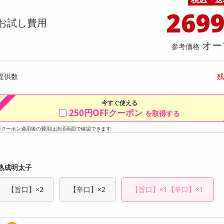
料理の素
ナッツ・ドライフルーツ
栄養ドリンク・エナジードリンク
チューハイ・カクテル
洗剤ギフト
ヘルスケア・衛生用品
健康グッズ
インテリア雑貨
時計
記録メディア・メモリーカード
マタニティ
269
】黄身のしずくバーム（プレーン） 卵
【180g×3P】米麹グラノーラ 
乾物・海苔・粉物
ゼリー・プリン
お茶・紅茶（茶葉）
ノンアルコール飲料
その他 洗剤
キッチン雑貨・食器・消耗品
アウトドア・イベント用品・DIY・工具
アクセサリー
その他 ベビー・キッズ・マタニティ
スマートフォン・携帯電話・タブレットアクセ
お試し費用
だわったしっとり食感
店舗
リー
カレー・シチュー
和菓子
コーヒー(豆・インスタント）
ビール・ワイン・お酒ギフト
調理器具・鍋・包丁
その他 インテリア・家具
ファッション雑貨
電池
提供数 299
提
オー
店舗情報
参考価格
食品ギフト
おつまみ
ココア・チョコレート飲料
その他 アルコール飲料
弁当箱・水筒・弁当グッズ
下着・ルームウェア
電球・蛍光灯・照明
お試し費用
お試し費
1,737
2,
円
提供数
残
オープン
参考価格
参考価格
579
1個あたり
1袋あた
今すぐ使える
円
250円OFFクーポン
を取得する
※クーポン適用後の費用は決済画面で確認できます
熟成明太子
【旨口】×2
【辛口】×2
【旨口】×1【辛口】×1