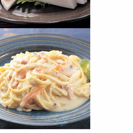
00g】博多無着色辛子明
【1kg】博多無着色辛子明
【計2kg/1kg×2】博
（焼き専用）
太子（焼き専用）
色辛子明太子（焼き..
3613
5108
8
円
円
g(1kg×2)】1950年創始
【3kg(1kg×3)】1950年設立
【4kg(1kg×4)】195
子屋 ...
の老舗の明太...
の老舗の明太...
8650
11089
14
円
円