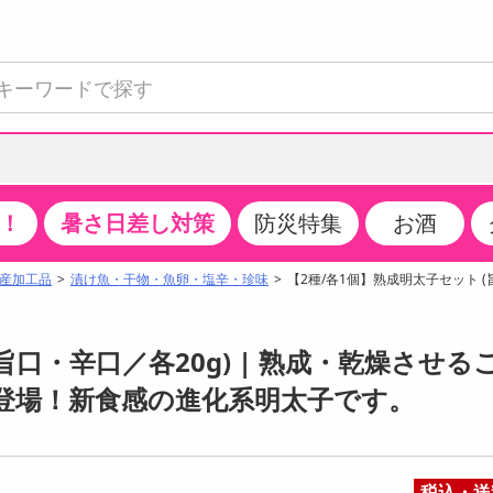
！
暑さ日差し対策
防災特集
お酒
て見る
特設コーナー
食品・調味料
生鮮食品
お菓子
アイス・スイーツ
飲料
お酒
洗剤
キッチン・日用品
健康・ダイエット
医薬品・医薬部外
インテリア・家具
ファッション
家電
ベビー・キッズ・
ペット用品
加工食品
ヘアケア・ボディ
ビューティーケア
特集一覧
産加工品
漬け魚・干物・魚卵・塩辛・珍味
【2種/各1個】熟成明太子セット (
全国うまいもの博
米・雑穀
肉・肉加工品
スナック菓子
アイスクリーム・シャーベット
水・ミネラルウォーター・炭酸水
ビール・発泡酒・新ジャンル
キッチン・台所用洗剤
掃除用具
健康食品・飲料
第二類医薬品
収納用品
トップス
生活家電
ベビーおむつ・トイレ用品
犬用品
カップ麺・乾麺・パスタ
ヘアケア・スタイリング
スキンケア・基礎化粧品
クチコミで選ばれた人気商品
パン・シリアル・コーンフレーク
魚介類・シーフード・水産加工品
クッキー・クラッカー
ケーキ・スイーツ
お茶・紅茶（ソフトドリンク）
ワイン
洗濯用洗剤・柔軟剤・漂白剤
洗濯用品
ダイエット
指定第二類医薬品
寝具・布団
ボトムス
キッチン家電
授乳グッズ
猫用品
インスタント・レトルト・冷凍食品・惣菜
ボディケア
ベースメイク・メイクアップ・ネイル
旨口・辛口／各20g) | 熟成・乾燥させる
チーズ・ヨーグルト・乳製品・卵
フルーツ・果物・果物加工品
キャンディ・ガム・タブレット
お菓子・スイーツギフト
コーヒー（ソフトドリンク）
日本酒・焼酎
バス・お風呂用洗剤
トイレ・バス用品
サプリメント
第三類医薬品
マット・カーペット・クッション
シューズ
冷房・暖房器具・空調
食事グッズ
その他 ペット用品
ナチュラル・オーガニックコスメ
登場！新食感の進化系明太子です。
ポイント
調味料・ドレッシング・油
野菜・きのこ
せんべい・米菓
果実・野菜・清涼・乳飲料
洋酒・リキュール
トイレ用洗剤
タオル
美容サプリメント・ドリンク
医薬部外品
テーブル・デスク・カウンター
バッグ
美容・健康家電
ベビー用品・雑貨
香水・アロマ
08月09日08時00分 ～
08月09日08時00分
ポイント履歴
缶詰・瓶詰・ジャム・はちみつ
ミールキット
チョコレート
トクホ
果実酒・梅酒
住居用洗剤
日用品
スポーツサプリメント・ドリンク
チェア・ソファ
財布・小物
パソコン・プリンター・パソコン周辺機器
家具・寝具
っプル
ちょっプル
ちょっプルポイントとは？
0
0
税込・送