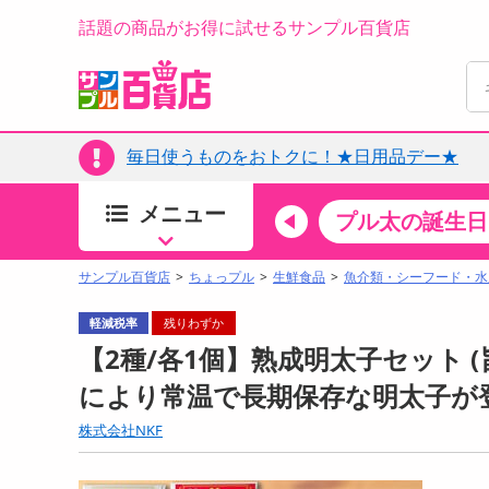
話題の商品がお得に試せるサンプル百貨店
毎日使うものをおトクに！★日用品デー★
メニュー
ちょっプルカテゴリ
キッチン・日用品
食品
プル太の誕生日
すべ
食品・調味料
サンプル百貨店
ちょっプル
生鮮食品
魚介類・シーフード・水
生鮮食品
軽減税率
残りわずか
加工食品
【2種/各1個】熟成明太子セット (
お菓子
により常温で長期保存な明太子が
アイス・スイーツ
株式会社NKF
飲料
00分 ～
08月09日08時00分 ～
お酒
ちょっプル
ちょ
0
0
0
0