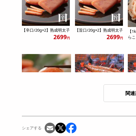
【辛口/20g×2】熟成明太子
【旨口/20g×2】熟成明太子
【1
2699
2699
らこ
円
円
関連
【500g】博多無着色辛子明
【約140g×3パック】うなぎ
【約
太子 形不揃い（1本物...
蒲焼き 1尾真空パッ...
蒲焼
3614
3856
円
円
シェアする