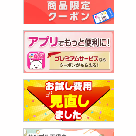
300
円
太子
》
693
円