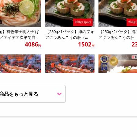
kg】有色辛子明太子 ば
【250g×1パック】海のフォ
【250g×2パック】
／アイデア次第で自...
アグラあんこうの肝（...
アグラあんこうの肝（.
4086
1502
2
円
円
商品をもっと見る
140g×5パック】うなぎ
【約140g×10パック】うな
【500g】楢崎商店 
き 1尾真空パッ...
ぎ蒲焼き 1尾真空パ...
子明太子（切れ子）
5142
7998
4
円
円