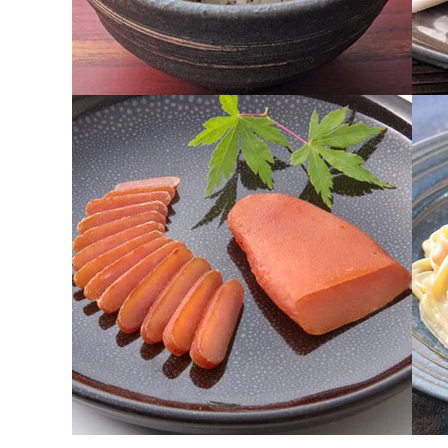
【1kg】青唐辛子明太子（1
【2kg】青唐辛子明太子（1
【5
本物）《激辛5辛》
本物）《激辛5辛》
太子
6977
11712
円
円
【1kg】博多無着色辛子明
【1.5kg(500g×3)】1950年
【2k
太子 形不揃い（1本物）
創始の明太...
の明太
5460
6909
円
円