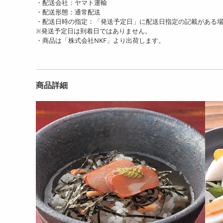
11214
7040
・配送会社：ヤマト運輸
円
円
・配送形態：通常配送
・配送日時の指定：「発送予定日」に配送日指定の記載がある
※発送予定日は到着日ではありません。
・商品は「株式会社NKF」より出荷します。
商品詳細
【2kg】青唐辛子 明太子
【500g】青唐辛子明太子
【1
（1本物）
（1本物）《激辛3辛》
本物
12255
4485
円
円