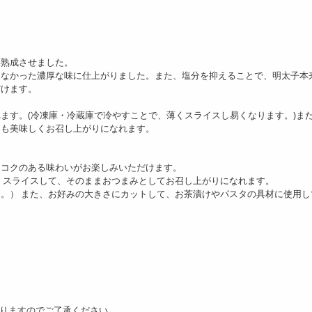
kg/500g箱×4】青唐辛子
【2kg/1kg×2】有色辛子明
【500g】博多有色辛
子 ばらこ
太子 ばらこ／アイ...
明太子
燥熟成させました。
8650
6230
3
えなかった濃厚な味に仕上がりました。また、塩分を抑えることで、明太子本
円
円
だけます。
ます。(冷凍庫・冷蔵庫で冷やすことで、薄くスライスし易くなります。)ま
ても美味しくお召し上がりになれます。
なコクのある味わいがお楽しみいただけます。
くスライスして、そのままおつまみとしてお召し上がりになれます。
。） また、お好みの大きさにカットして、お茶漬けやパスタの具材に使用し
kg】博多有色辛子辛子
【4kg】博多有色辛子辛子
スタミナ応援【500g(1
子
明太子
5食)】鰻の蒲焼...
10155
12709
4
円
円
りますのでご了承ください。