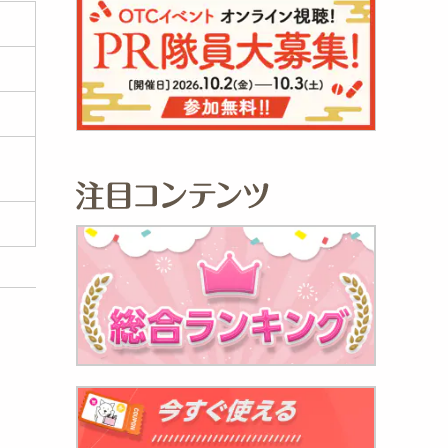
唐辛子
.
728
円
太子