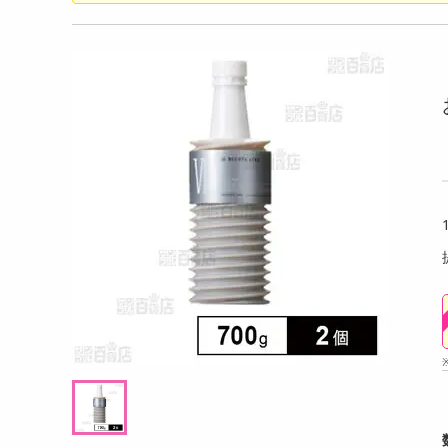
洗剤
るアールグレイ 18g
【180g×3P】米麹グラノーラ フルーツ
【6個
キッチン・日用品
g((1
ヘアケア・ボディケア
提供数 102
提供数 100
ビューティーケア
試し費用
お試し費用
,498
2,724
円
円
健康・ダイエット・サプリメント
医薬品・医薬部外品
8,208
オープン
考価格
参考価格
円
インテリア・家具・収納・寝具
17
908
杯あたり
1袋あたり
.5
円
円
ファッション
家電
ベビー・キッズ・マタニティ
ペット用品
クーポン・資格・学習
掲載予告