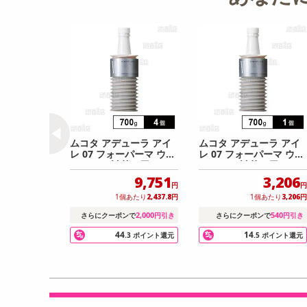
ムコタ アデューラ アイ
ムコタ アデューラ アイ
レ 07 フォーパーマ ウィ
レ 07 フォーパーマ ウィ
ークリー 詰替え用(レフ
ークリー 詰替え用(レフ
ィル) 700g
ィル) 700g
9,751
3,206
円
円
1個あたり
2,437.8
円
1個あたり
3,206
円
2,000
540
さらにクーポンで
円引き
さらにクーポンで
円引き
44
14
.3
ポイント還元
.5
ポイント還元