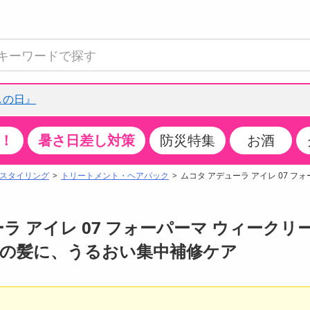
しの日』
！
暑さ日差し対策
防災特集
お酒
て見る
特設コーナー
食品・調味料
生鮮食品
お菓子
アイス・スイーツ
飲料
お酒
洗剤
キッチン・日用品
健康・ダイエット
医薬品・医薬部外
インテリア・家具
ファッション
家電
ベビー・キッズ・
ペット用品
加工食品
ヘアケア・ボディ
ビューティーケア
特集一覧
スタイリング
トリートメント・ヘアパック
ムコタ アデューラ アイレ 07 フォ
全国うまいもの博
米・雑穀
肉・肉加工品
スナック菓子
アイスクリーム・シャーベット
水・ミネラルウォーター・炭酸水
ビール・発泡酒・新ジャンル
キッチン・台所用洗剤
掃除用具
健康食品・飲料
第二類医薬品
収納用品
トップス
生活家電
ベビーおむつ・トイレ用品
犬用品
カップ麺・乾麺・パスタ
ヘアケア・スタイリング
スキンケア・基礎化粧品
クチコミで選ばれた人気商品
パン・シリアル・コーンフレーク
魚介類・シーフード・水産加工品
クッキー・クラッカー
ケーキ・スイーツ
お茶・紅茶（ソフトドリンク）
ワイン
洗濯用洗剤・柔軟剤・漂白剤
洗濯用品
ダイエット
指定第二類医薬品
寝具・布団
ボトムス
キッチン家電
授乳グッズ
猫用品
インスタント・レトルト・冷凍食品・惣菜
ボディケア
ベースメイク・メイクアップ・ネイル
ューラ アイレ 07 フォーパーマ ウィークリー
チーズ・ヨーグルト・乳製品・卵
フルーツ・果物・果物加工品
キャンディ・ガム・タブレット
お菓子・スイーツギフト
コーヒー（ソフトドリンク）
日本酒・焼酎
バス・お風呂用洗剤
トイレ・バス用品
サプリメント
第三類医薬品
マット・カーペット・クッション
シューズ
冷房・暖房器具・空調
食事グッズ
その他 ペット用品
ナチュラル・オーガニックコスメ
ーマ後の髪に、うるおい集中補修ケア
ポイント
調味料・ドレッシング・油
野菜・きのこ
せんべい・米菓
果実・野菜・清涼・乳飲料
洋酒・リキュール
トイレ用洗剤
タオル
美容サプリメント・ドリンク
医薬部外品
テーブル・デスク・カウンター
バッグ
美容・健康家電
ベビー用品・雑貨
香水・アロマ
08月07日07時00分 ～
08月07日08時00分
ポイント履歴
缶詰・瓶詰・ジャム・はちみつ
ミールキット
チョコレート
トクホ
果実酒・梅酒
住居用洗剤
日用品
スポーツサプリメント・ドリンク
チェア・ソファ
財布・小物
パソコン・プリンター・パソコン周辺機器
家具・寝具
ちょっプル
ちょっプルポイントとは？
0
0