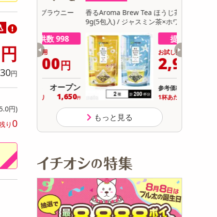
初回トライアル
ブラウニー
香るAroma Brew Tea ほうじ茶×カモミール
【30個】
サ
9g(5包入) / ジャスミン茶×ホワイトリリー 9
卵にこだわ
込
g(5包入)
数 998
提供数 481
8
円
用
お試し費用
300
2,964
円
円
30
円
オープン
13,824
参考価格
円
1,650
14
り
1杯あたり
.9
円
円
5.0円)
もっと見る
0
残り