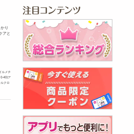
っかり
ケアと
イルメチ
40)ア
チルクロ