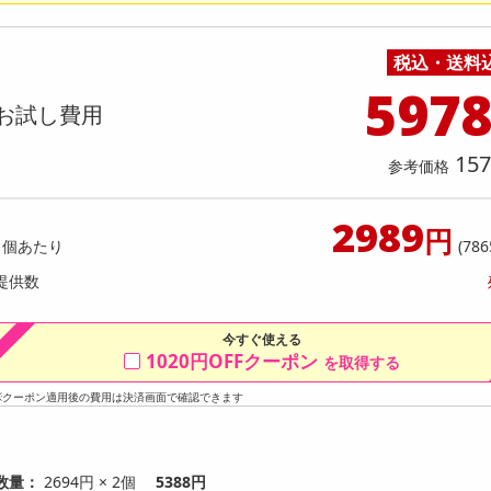
料理の素
ナッツ・ドライフルーツ
栄養ドリンク・エナジードリンク
チューハイ・カクテル
洗剤ギフト
ヘルスケア・衛生用品
健康グッズ
インテリア雑貨
時計
記録メディア・メモリーカード
マタニティ
】かけうま！明太クリーム麺の素 140
【2個】 ごろごろナッツナッツ
乾物・海苔・粉物
ゼリー・プリン
お茶・紅茶（茶葉）
ノンアルコール飲料
その他 洗剤
キッチン雑貨・食器・消耗品
アウトドア・イベント用品・DIY・工具
アクセサリー
その他 ベビー・キッズ・マタニティ
スマートフォン・携帯電話・タブレットアクセ
人前70g)×2回分) [抽選サンプル]
店舗
リー
税込・送料
カレー・シチュー
和菓子
コーヒー(豆・インスタント）
ビール・ワイン・お酒ギフト
調理器具・鍋・包丁
その他 インテリア・家具
ファッション雑貨
電池
提供数 6
提供
597
店舗情報
お試し費用
食品ギフト
おつまみ
ココア・チョコレート飲料
その他 アルコール飲料
弁当箱・水筒・弁当グッズ
下着・ルームウェア
電球・蛍光灯・照明
1,296
お試し費
参考価格
円
3,
157
参考価格
参考価格
1本あた
2989
円
1個あたり
(786
提供数
今すぐ使える
1020円OFFクーポン
を取得する
※クーポン適用後の費用は決済画面で確認できます
数量：
2694円 × 2個
5388円