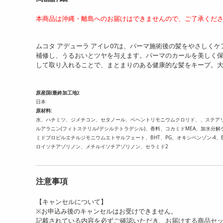
本商品は沖縄・離島へのお届けはできませんので、ご了承くだ
ムコタ アデューラ アイレ07は、パーマ施術後の髪をやさしく
補修し、うるおいとツヤを与えます。パーマのカールを美しく保
して取り入れることで、まとまりのある健康的な髪をキープ。
原産国(最終加工地):
日本
原材料:
水、ハチミツ、ジメチコン、セタノール、ベヘントリモニウムクロリド、、ステア
ルアラニン(フィトステリル/デシルテトラデシル)、香料、コカミドMEA、加水分解
ミドプロピルエチルジモニウムエトサルフェート、BHT、PG、オキシベンゾン-4、
ロイソチアゾリノン、メチルイソチアゾリノン、セラミド2
注意事項
【キャンセルについて】
※お申込み後のキャンセルはお受けできません。
記載されている内容を必ずご確認いただき、お届けする商品セ