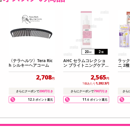
〈テラヘルツ〉Tera Ric
AHC セラムコレクショ
ラック
h シルキーヘアコーム
ン ブライトニングケア 2
ニ 2種
0ml
プー＆
種
2,708
2,565
円
円
1個あたり
1,282.5
円
200
790
さらにクーポンで
円引き
さらにクーポンで
円引き
さら
12
11
.3
ポイント還元
.6
ポイント還元