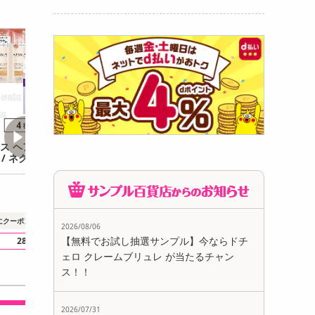
ス ヘアオイル ミ
LPLP タラソケア 5種セ
Straine つめか
 / ネクサス シャン
ット
ンプー 400ml /
トリートメント 2
用 トリートメント 
l
6,359
8,754
8
円
円
1個あたり
44.2
円
1個あたり
875.4
円
1個あた
1,000
500
にクーポンで
円引き
さらにクーポンで
円引き
2026/08/06
【無料でお試し抽選サンプル】今ならドチ
28
39
40
.9
ポイント還元
.7
ポイント還元
.9
ポイ
ェロ クレームブリュレ が当たるチャン
ス！！
2026/07/31