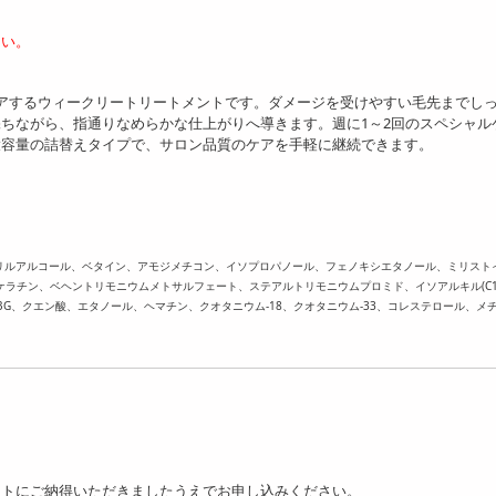
さい。
ケアするウィークリートリートメントです。ダメージを受けやすい毛先までし
ちながら、指通りなめらかな仕上がりへ導きます。週に1～2回のスペシャル
大容量の詰替えタイプで、サロン品質のケアを手軽に継続できます。
リルアルコール、ベタイン、アモジメチコン、イソプロパノール、フェノキシエタノール、ミリスト
ケラチン、ベヘントリモニウムメトサルフェート、ステアルトリモニウムプロミド、イソアルキル(C10-
BG、クエン酸、エタノール、ヘマチン、クオタニウム-18、クオタニウム-33、コレステロール、メ
ットにご納得いただきましたうえでお申し込みください。