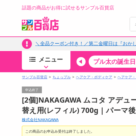
話題の商品がお得に試せるサンプル百貨店
＼全品クーポン付き！／第二金曜日は『おか
メニュー
ちょっプルカテゴリ
キッチン・日用品
食品
プル太の誕生日
すべ
食品・調味料
サンプル百貨店
ちょっプル
ヘアケア・ボディケア
ヘアケア・
生鮮食品
申込終了
加工食品
[2個]NAKAGAWA ムコタ アデ
お菓子
替え用(レフィル) 700g | パ
アイス・スイーツ
株式会社NAKAGAWA
飲料
00分 ～
08月07日08時00分 ～
お酒
この商品のお申込み受付は終了しました。
ちょっプル
抽選
0
0
0
0