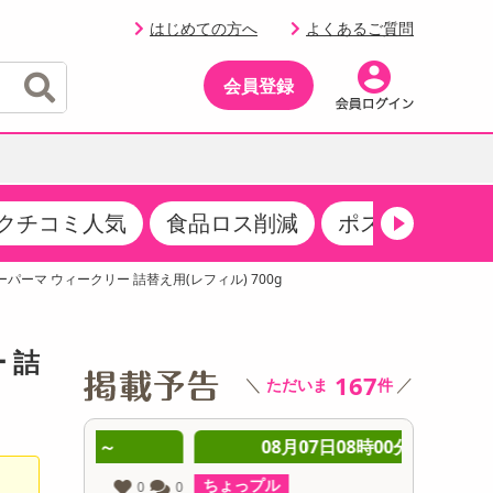
はじめての方へ
よくあるご質問
会員登録
クチコミ人気
食品ロス削減
ポストにお届け
イベント
・サプリメント
品
・収納・寝具
マタニティ
ケア
イベント最新情報（RSPほか）
ーパーマ ウィークリー 詰替え用(レフィル) 700g
その他 食品
製菓・製パン材料
飲料ギフト
生活雑貨
メンズ
AV機器
クーポン
その他 お菓子・スイーツ
その他 飲料
スポーツ・アウトドア用品
ベビー・キッズ
その他 家電
 詰
商品限定クーポン
167
＼
／
ただいま
件
介護用品
レッグウェア
その他 キッチン・日用品
その他 ファッション
サンプリング
 ～
08月07日08時00分 ～
0
抽選サンプル
ちょっプル
ちょっプ
0
0
0
0