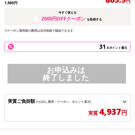
円
1,980
円
今すぐ使える
2000円OFFクーポン
を取得する
※クーポン適用後の費用は決済画面で確認できます
31
.6
ポイント還元
お申込みは
終了しました
実質ご負担額
(=お試し費用－クーポン・ポイント還元)
4,937
円
実質