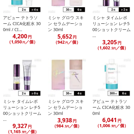
ブ油脂肪酸セテアリル、(C12－16)アルコール、トロメタミン、オリーブ油脂肪酸ソルビタン、
(ビニルジメチコン／メチコンシルセスキオキサン)クロスポリマー、パルミチン酸、(C12－20)
アピュー テトラソ
ミシャ グロウ スキ
ミシャ タイムレボ
アルキルグルコシド、水添レシチン、エチルヘキシルグリセリン、マデカッソシド、グリチル
ーム CICA化粧水 30
ン セラムデーショ
リューション レチ5
リチン酸2K、(アクリル酸グリセリル／アクリル酸)コポリマー、アデノシン、ツボクサ葉エキ
0ml / CI...
ン 30ml
00ショットクリーム
ス、フィチン酸Na、乳酸桿菌培養溶解質、キサンタンガム、トコフェロール、カンジダボンビ
4,200
5,652
...
円
円
コラ／(グルコース／ナタネ油脂肪酸メチル)発酵物、アシアチコシド、マデカシン酸、DPG、ア
3,205
（1,050
／個）
（942
／個）
円
円
円
シアチン酸、ヒマワリ種子油、酵母発酵エキス
（1,602
／個）
.5円
注意事項:
【アピュー テトラソーム CICAクリーム】
1.お肌に異常が生じていないかよく注意して使用してください。化粧品がお肌に合わないと
き、即ち次のような場合には、使用を中止してください。そのまま化粧品類の使用を続けます
と、症状を悪化させることがありますので、皮膚科専門医等にご相談されることをおすすめし
ます。
1)使用中、赤み、はれ、かゆみ、刺激、色抜け(白斑等)や黒ずみ等の異常があらわれた場合。
ミシャ タイムレボ
ミシャ グロウ スキ
アピュー テトラソ
2)使用したお肌に直射日光が当たって上記のような異常が現れた場合。
リューション レチ5
ン セラムデーショ
ーム CICA化粧水 30
2.傷や腫れもの、湿疹などの異常がある部位には使わないでください。
00ショットクリーム
ン 30ml
0ml
3.目に入らないように注意し、入った時は、すぐに充分に洗い流してください。
6,041
3,938
...
円
円
4.保管及び取り扱い上の注意
9,327
（1,006
／個）
（984
／個）
円
.9円
.5円
1)直射日光の当たる場所、極端な高温・低温の場所を避けて保管してください。
（1,165
／個）
.9円