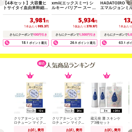
【4本セット】大容量ヒ
xmii(エックスミー) シ
HADATOIRO 
トサイタイ血由来幹細胞
ルキー バリアー スー ア
エマルジョンミルク
エクソソーム化粧水
ンプル 30ml
ml 12本入り
3,981
5,934
13
円
円
1本あたり
995.3
円
1個あたり
370.9
円
1本あた
100
1,500
5,
さらにクーポンで
円引き
さらにクーポンで
円引き
さらにクーポンで
18
26
63
.1
ポイント還元
.9
ポイント還元
.1
ポ
クリアターン ヒア
クリアターン ヒア
蔵元発 灘 スキンケ
【
ロチューン マイク
ロチューン マイク
ア3種セット
e
ロパッチ 2000 1回
ロパッチ 2000 1回
グ
お試し費用
お試し費用
お試し費用
分(2枚入)
分(2枚入)