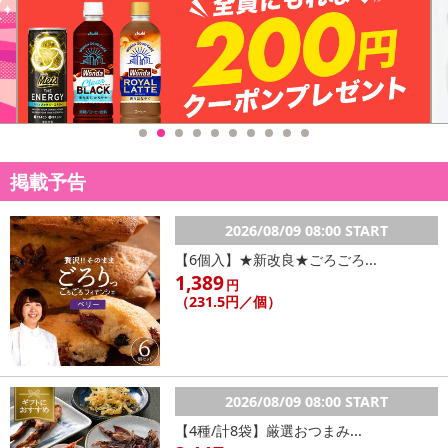
掲載予告
注意事項
2026/08/09 08:00 START
【6個入】★新改良★ごろごろ...
【キャンセルについて】
1,389
円
※お申込み後のキャンセルはお受けできません。
（231.5円／個）
記載されている内容を必ずご確認いただき、お届けする商品セット
にご納得いただきましたうえでお申し込みください。
※パッケージ変更や商品リニューアル(成分など含む)等により、参考
の掲載画像や画像内のバーコードなど、お届け商品と多少異なる場
2026/08/09 08:00 START
合がございます。
【4種/計8袋】厳選おつまみ...
また、[新たな加工食品の原料原産地表示制度]の経過措置期間の終