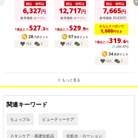
税込・送料込
税込・送料込
税込・送料込
6,327
12,717
7,665
円
円
円
参考価格
オープン
参考価格
オープン
参考価格
30,835
円
527
529
さらにクーポンで
.3
.9
1個あたり
円
1個あたり
円
1,000
円引き
28
57
.7ポイント
.8ポイント
319
.4
1個あたり
円
1
703
5
262
1
(1,284
.8
円)
34
.8ポイント
433
2
本商品は沖縄・離島へのお届けはできませんので、ご了承くださ
い。
もっと見る
【アピュー テトラソーム CICA化粧水】
毛穴の1/10000サイズのアピュー独自のテクノロジー「テトラソー
関連キーワード
ム技術」を採用したCICA*1スキンケアシリーズ。
化粧水は毛穴の汚れや古い角質を優しく取り除くPHA*2配合。乾燥
ちょっプル
ビューティーケア
による肌荒れを防ぎながら角質ケアで明るい肌印象に導きます。
スキンケア・基礎化粧品
化粧水・ローション