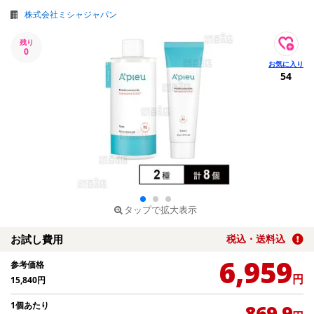
株式会社ミシャジャパン
残り
0
54
タップで拡大表示
お試し費用
税込・送料込
6,959
参考価格
円
15,840
円
1個あたり
869.9