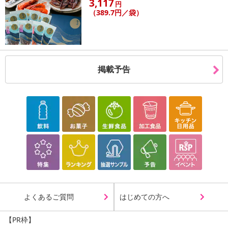
3,117
円
了により、商品詳細内に記載の原産国・原材料の表記が旧表記の場
（389.7円／袋）
合がございます。
あらかじめご了承いただいた上でお申込みください。なお、本理由
によるお申込み後のキャンセル・返品交換は対応いたしかねます。
【お支払いについて】
掲載予告
※送料はお試し費用に含まれております。
※d払い、PayPay、au PAY、au PAY(auかんたん決済)、ソフトバン
クまとめて支払い、楽天ペイ、メルペイ、AEON Pay、Amazon Pa
yでお支払いの場合、決済のため外部サイトへ遷移します。
※予約商品は決済手段ごとに定められた決済期限日にお支払いを完
了することがございます。ご了承いただいたうえでお申し込みくだ
さい。
発送日カレンダー
よくあるご質問
はじめての方へ
【PR枠】