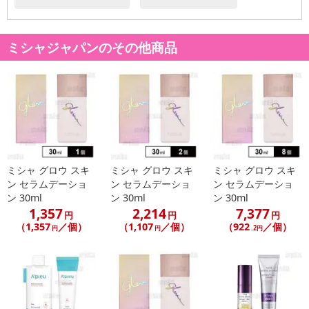
*1保湿成分：マデカッソシド *2整肌成分：グルコノラクトン
【アピュー テトラソーム CICAクリーム】
ミシャジャパンのその他商品
毛穴の1/10000サイズのアピュー独自のテクノロジー「テトラソー
ム技術」を採用したCICA*1スキンケアシリーズ。
クリームはCICA*×ナイアシンアミド*2配合でバリア機能、肌の油水
分バランスを整えます*3。伸びの良いさっぱりテクスチャ－。
*1保湿成分：マデカッソシド *2整肌成分：グルコノラクトン *3水
分と油分を補うことによる
ミシャ グロウ スキ
ミシャ グロウ スキ
ミシャ グロウ スキ
原産国(最終加工地):
ン セラムデーショ
ン セラムデーショ
ン セラムデーショ
韓国
ン 30ml
ン 30ml
ン 30ml
原材料:
1,357
2,214
7,377
円
円
円
【アピュー テトラソーム CICAクリーム】
（1,357
／個）
（1,107
／個）
（922
／個）
円
円
.2円
水、BG、カプリリルメチコン、ナイアシンアミド、シリカ、ビニルジメチコン、1，2－ヘキサ
ンジオール、パンテノール、グリセリン、ペンチレングリコール、ジグリセリン、炭酸ジカプ
リリル、トリ(カプリル酸／カプリン酸)グリセリル、ジフェニルシロキシフェニルトリメチコ
ン、ポリアクリロイルジメチルタウリンNa、(C14－22)アルコール、グルコノラクトン、(アク
リル酸ヒドロキシエチル／アクリロイルジメチルタウリンNa)コポリマー、カルボマー、オリー