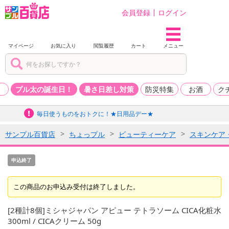
会員登録
ログイン
マイページ
お気に入り
閲覧履歴
カート
メニュー
品
プル太の誕生日！
暑さ日差し対策
防災特集
お酒
ク
毎日使うものをおトクに！★日用品デー★
サンプル百貨店
ちょっプル
ビューティーケア
スキンケア
申込終了
この商品のお申込み受付は終了しました。
[2種計8個]ミシャジャパン アピュー テトラソーム CICA化粧水
300ml / CICAクリーム 50g