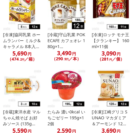
こちらの情報は
2026年07月09日
時点での情報となります。
[冷凍]協同乳業 ホー
[冷蔵]守山乳業 POK
[冷凍]ロッテ モナ王
ムランバー ミルク&
ECAFE カフェオレ 1
【クランキー】 160
キャラメル 8本入...
80g×1...
ml×11個
3,490
5,690
3,090
円
円
円
（290
／本）
（474
／箱）
（281
／個）
.9円
.2円
円
[冷蔵]東洋水産 マル
たらみ 濃い0kcal い
[冷凍]江崎グリコ S
ちゃん焼そば お好
ちごゼリー 195g×1
UNAO マカダミア
みソース (135g...
2個
＆アーモンド 12...
5,590
2,590
3,690
円
円
円