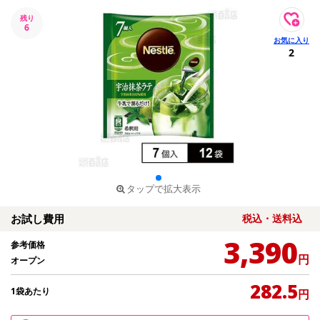
残り
6
2
タップで拡大表示
お試し費用
税込・送料込
3,390
参考価格
円
オープン
282.5
1袋あたり
円