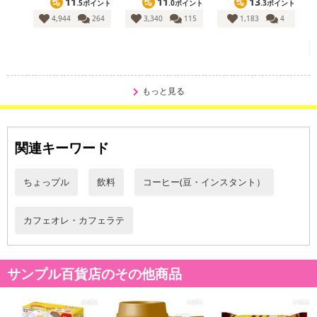
11
11
13
.5ポイント
.0ポイント
.3ポイント
※予約商品は決済手段ごとに定められた決済期限日にお支払いを完
4,944
264
3,340
115
1,183
4
了することがございます。ご了承いただいたうえでお申し込みくだ
さい。
発送日カレンダー
もっと見る
関連キーワード
ちょっプル
飲料
コーヒー(豆・インスタント）
カフェオレ・カフェラテ
休業日
サンプル百貨店のその他商品
■
その他共通および商品カテゴリー別注意事項（※必ずご確認くだ
さい）