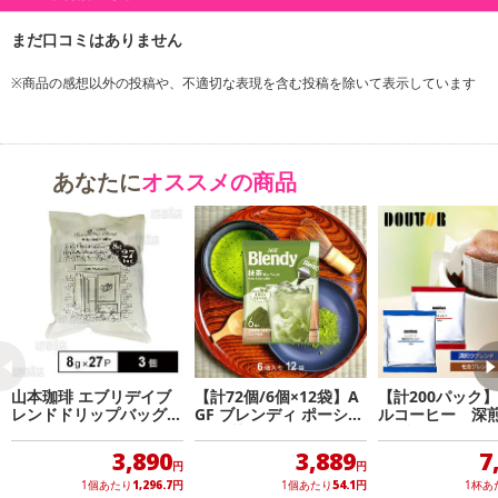
※商品の感想以外の投稿や、不適切な表現を含む投稿を除いて表示しています
あなたに
オススメの商品
山本珈琲 エブリデイブ
【計72個/6個×12袋】A
【計200パック
レンドドリップバッグコ
GF ブレンディ ポーショ
ルコーヒー 深
ーヒー 27P×3個
ン 抹茶オレベース
カブレンド（各1
ク）
3,890
3,889
7
円
円
1個あたり
1,296.7
円
1個あたり
54.1
円
1杯あ