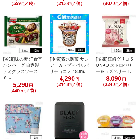
（559
／袋）
（215
／個）
（307
／個）
円
.9円
.5円
[冷凍]味の素 洋食亭
[冷凍]森永製菓 サン
[冷凍]江崎グリコ S
ハンバーグ 自家製
デーカップ＜パリパ
UNAO ストロベリ
デミグラスソース
リチョコ＞ 180m...
ー＆ラズベリー 1...
4,290
8,090
ミ...
円
円
5,290
（214
／個）
（224
／個）
円
.5円
.8円
（440
／袋）
.9円