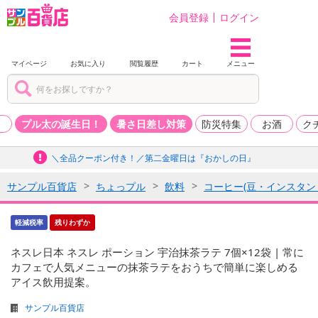
会員登録
ログイン
マイページ
お気に入り
閲覧履歴
カート
メニュー
品
プル太の誕生日！
暑さ日差し対策
防災特集
お酒
ク
＼全品クーポン付き！／第二金曜日は『おかしの日』
サンプル百貨店
ちょっプル
飲料
コーヒー(豆・インスタン
軽減税率
残りわずか
ネスレ日本 ネスレ ポーション 宇治抹茶ラテ 7個×12袋 | 常に
カフェで人気メニューの抹茶ラテをおうちで簡単に楽しめる
アイス飲用提案。
サンプル百貨店