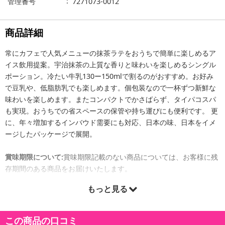
管理番号
7271073-0012
商品詳細
常にカフェで人気メニューの抹茶ラテをおうちで簡単に楽しめるア
イス飲用提案。宇治抹茶の上質な香りと味わいを楽しめるシングル
ポーション。冷たい牛乳130ー150mlで割るのがおすすめ。お好み
で豆乳や、低脂肪乳でも楽しめます。個包装なので一杯ずつ新鮮な
味わいを楽しめます。またコンパクトでかさばらず、タイパコスパ
も実現。おうちでの省スペースの保管や持ち運びにも便利です。 更
に、年々増加するインバウド需要にも対応、日本の味、日本をイメ
ージしたパッケージで展開。
賞味期限について:
賞味期限記載のない商品については、お客様に残
存期間のある商品をお届けいたします。
もっと見る
この商品の口コミ