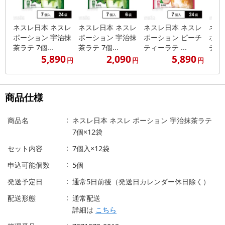
ネスレ日本 ネスレ
ネスレ日本 ネスレ
ネスレ日本 ネスレ
ネス
ポーション 宇治抹
ポーション 宇治抹
ポーション ピーチ
ポー
茶ラテ 7個...
茶ラテ 7個...
ティーラテ ...
ティー
5,890
2,090
5,890
円
円
円
商品仕様
商品名
ネスレ日本 ネスレ ポーション 宇治抹茶ラテ
7個×12袋
セット内容
7個入×12袋
申込可能個数
5個
発送予定日
通常5日前後（発送日カレンダー休日除く）
配送形態
通常配送
詳細は
こちら