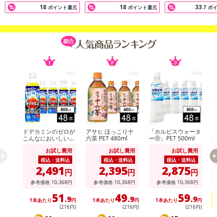
注意事項
18
18
33
ポイント還元
ポイント還元
.7
ポ
【キャンセルについて】
※お申込み後のキャンセルはお受けできません。
記載されている内容を必ずご確認いただき、お届けする商品セット
にご納得いただきましたうえでお申し込みください。
※パッケージ変更や商品リニューアル(成分など含む)等により、参考
の掲載画像や画像内のバーコードなど、お届け商品と多少異なる場
合がございます。
また、[新たな加工食品の原料原産地表示制度]の経過措置期間の終
了により、商品詳細内に記載の原産国・原材料の表記が旧表記の場
合がございます。
ドデカミンのゼロが
アサヒ ほっこり十
「カルピスウォータ
あらかじめご了承いただいた上でお申込みください。なお、本理由
こんなにおいしいわ
六茶 PET 480ml
ーⓇ」PET 500ml
ヘ
によるお申込み後のキャンセル・返品交換は対応いたしかねます。
けがない PET 500ml
短
お試し費用
お試し費用
お試し費用
税込・送料込
税込・送料込
税込・送料込
【お支払いについて】
2,491
2,395
2,875
円
円
円
※送料はお試し費用に含まれております。
参考価格
10,368
円
参考価格
10,368
円
参考価格
10,368
円
※d払い、PayPay、au PAY、au PAY(auかんたん決済)、ソフトバン
51
49
59
.9
.9
.9
クまとめて支払い、楽天ペイ、メルペイ、AEON Pay、Amazon Pa
1本あたり
円
1本あたり
円
1本あたり
円
(216円)
(216円)
(216円)
yでお支払いの場合、決済のため外部サイトへ遷移します。