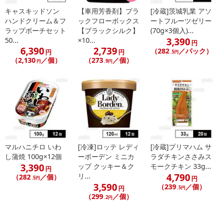
キャスキッドソン
【車用芳香剤】ブラ
[冷蔵]茨城乳業 アソ
ハンドクリーム＆フ
ックフローボックス
ートフルーツゼリー
ラップポーチセット
【ブラックシルク】
(70g×3個入)...
3,390
50...
×10...
円
6,390
2,739
（282
／パック）
円
円
.5円
（2,130
／個）
（273
／個）
円
.9円
マルハニチロ いわ
[冷凍]ロッテ レディ
[冷蔵]プリマハム サ
し蒲焼 100g×12個
ーボーデン ミニカ
ラダチキンささみス
3,390
ップ クッキー＆ク
モークチキン 33g...
円
4,790
リ...
（282
／個）
円
.5円
3,590
（239
／個）
円
.5円
（299
／個）
.2円