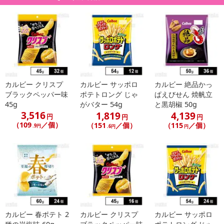
カルビー クリスプ
カルビー サッポロ
カルビー 絶品かっ
ブラックペッパー味
ポテトロング じゃ
ぱえびせん 焼帆立
45g
がバター 54g
と黒胡椒 50g
3,516
1,819
4,139
円
円
円
（109
／個）
（151
／個）
（115
／個）
.9円
.6円
円
カルビー 春ポテト 2
カルビー クリスプ
カルビー サッポロ