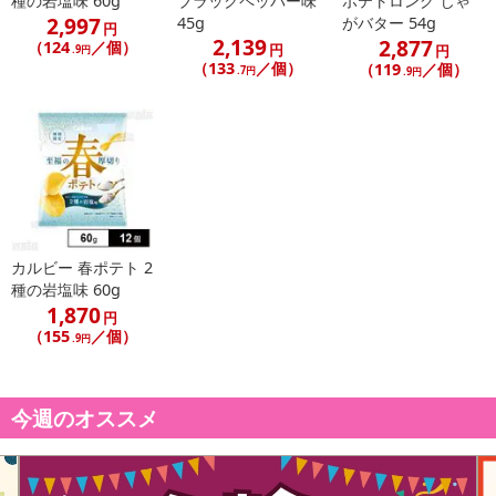
種の岩塩味 60g
ブラックペッパー味
ポテトロング じゃ
2,997
45g
がバター 54g
円
2,139
2,877
（124
／個）
円
円
.9円
（133
／個）
（119
／個）
.7円
.9円
カルビー 春ポテト 2
種の岩塩味 60g
1,870
円
（155
／個）
.9円
今週のオススメ