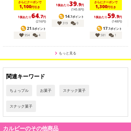
39
さらにクーポンで
さらにクーポンで
.9
1個あたり
円
1,100
1,300
円引き
円引き
(145
.8
円)
64
59
14
.7
.9
.7ポイント
1個あたり
円
1個あたり
円
(216円)
(148円)
319
0
21
17
.5ポイント
.7ポイント
954
4
581
1
もっと見る
関連キーワード
ちょっプル
お菓子
スナック菓子
スナック菓子
カルビーのその他商品