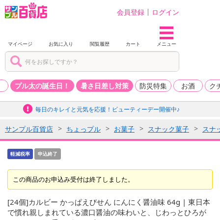
会員登録
ログイン
マイページ
お気に入り
閲覧履歴
カート
メニュー
品
プル太の誕生日！
暑さ日差し対策
防災特集
お酒
ク
毎日のキレイと元気を応援！ビューティーデー開催中♪
サンプル百貨店
ちょっプル
お菓子
スナック菓子
スナ
軽減税率
申込終了
この商品のお申込み受付は終了しました。
[24個]カルビー かっぱえびせん にんにく醤油味 64g | 東日本
で慣れ親しまれている濃口醤油の味わいと、じわっとひろが