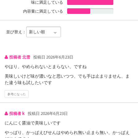
味に満足している
【キャンセルについて】
内容量に満足している
※お申込み後のキャンセルはお受けできません。
記載されている内容を必ずご確認いただき、お届けする商品セット
にご納得いただきましたうえでお申し込みください。
並び替え：
※パッケージ変更や商品リニューアル(成分など含む)等により、参考
の掲載画像や画像内のバーコードなど、お届け商品と多少異なる場
合がございます。
投稿者 北雪
投稿日 2026年6月23日
また、[新たな加工食品の原料原産地表示制度]の経過措置期間の終
了により、商品詳細内に記載の原産国・原材料の表記が旧表記の場
やはり、やめられないとまらない、ですね
合がございます。
美味しいけど味が濃いなと思いつつ、でも手は止まりません、ま
あらかじめご了承いただいた上でお申込みください。なお、本理由
た違う味も試したいです
によるお申込み後のキャンセル・返品交換は対応いたしかねます。
参考になった
【お支払いについて】
※送料はお試し費用に含まれております。
投稿者 k
投稿日 2026年6月23日
※d払い、PayPay、au PAY、au PAY(auかんたん決済)、ソフトバン
クまとめて支払い、楽天ペイ、メルペイ、AEON Pay、Amazon Pa
にんにく醤油で美味しいです
yでお支払いの場合、決済のため外部サイトへ遷移します。
やっぱり、かっぱえびせんはやめられ無い止まら無い、かっぱえ
※予約商品は決済手段ごとに定められた決済期限日にお支払いを完