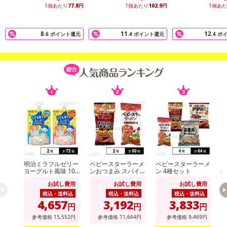
1個あたり
77.8
円
1個あたり
102.9
円
1個あ
8
11
12
.6
ポイント還元
.4
ポイント還元
.4
ポ
明治ミラフルゼリー
ベビースターラーメ
ベビースターラーメ
ヴ
ヨーグルト風味 100
ンおつまみ スパイ
ン 4種セット
g / りんごヨーグル
シーチキン味 56g /
ト
お試し費用
お試し費用
お試し費用
ト風味 100g
ベビースターラーメ
ン コクうまチキン
税込・送料込
税込・送料込
税込・送料込
味 64g
4,657
3,192
3,833
円
円
円
参考価格
15,552
円
参考価格
11,664
円
参考価格
9,469
円