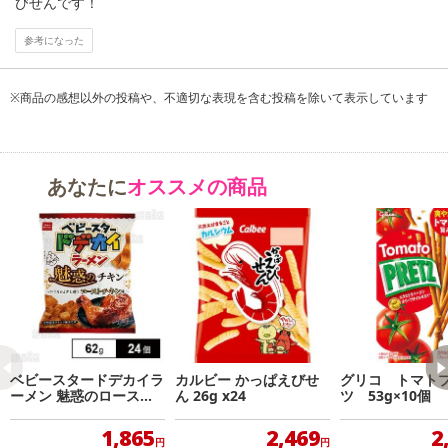
びせんです！
了することがございます。ご了承いただいたうえでお申し込みくだ
さい。
参考になった
発送日カレンダー
※商品の感想以外の投稿や、不適切な表現を含む投稿を除いて表示しています
あなたに
オススメの商品
休業日
■
その他共通および商品カテゴリー別注意事項（※必ずご確認くだ
ベビースタードデカイラ
カルビー かっぱえびせ
グリコ トマト
ーメン 魅惑のロースト
ん 26g x24
ツ 53g×10個
さい）
チキン味 62g
1,865
2,469
2
こちらの情報は
2026年07月09日
時点での情報となります。
円
円