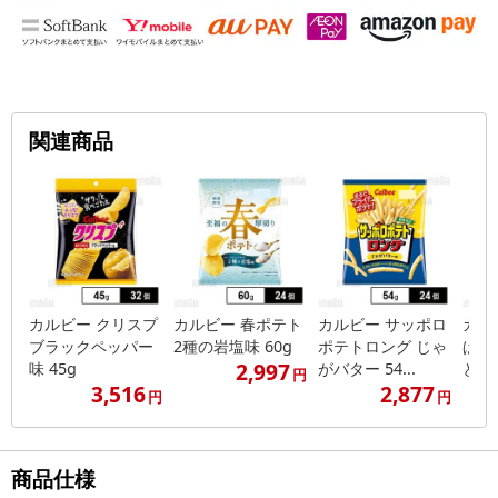
関連商品
カルビー クリスプ
カルビー 春ポテト
カルビー サッポロ
カル
ブラックペッパー
2種の岩塩味 60g
ポテトロング じゃ
ぱえ
2,997
味 45g
がバター 54...
と黒胡
円
3,516
2,877
円
円
商品仕様