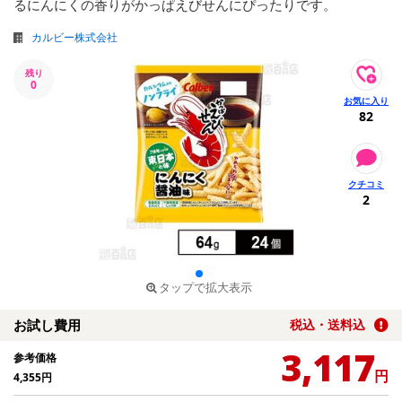
るにんにくの香りがかっぱえびせんにぴったりです。
カルビー株式会社
残り
0
82
2
タップで拡大表示
お試し費用
税込・送料込
3,117
参考価格
円
4,355
円