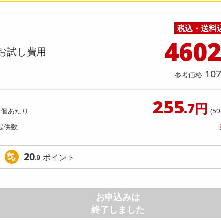
料理の素
ナッツ・ドライフルーツ
栄養ドリンク・エナジードリンク
チューハイ・カクテル
洗剤ギフト
ヘルスケア・衛生用品
健康グッズ
インテリア雑貨
時計
記録メディア・メモリーカード
マタニティ
ープ 55g
フレンドベーカリー＜ココア＆
乾物・海苔・粉物
ゼリー・プリン
お茶・紅茶（茶葉）
ノンアルコール飲料
その他 洗剤
キッチン雑貨・食器・消耗品
アウトドア・イベント用品・DIY・工具
アクセサリー
その他 ベビー・キッズ・マタニティ
スマートフォン・携帯電話・タブレットアクセ
プ＞ 48g
店舗
リー
税込・送料
カレー・シチュー
和菓子
コーヒー(豆・インスタント）
ビール・ワイン・お酒ギフト
調理器具・鍋・包丁
その他 インテリア・家具
ファッション雑貨
電池
提供数 46
提
460
店舗情報
お試し費用
食品ギフト
おつまみ
ココア・チョコレート飲料
その他 アルコール飲料
弁当箱・水筒・弁当グッズ
下着・ルームウェア
電球・蛍光灯・照明
お試し費用
お試し費
4,608
4,
円
107
参考価格
7,128
参考価格
参考価格
円
153
1個あたり
1個あた
255
.6
円
.7円
1個あたり
(59
提供数
20
ポイント
.9
お申込みは
終了しました