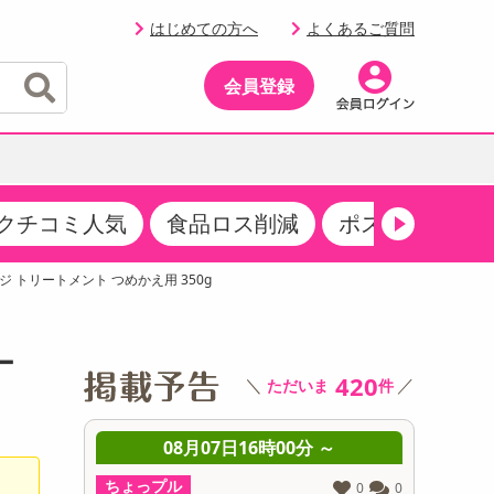
はじめての方へ
よくあるご質問
会員登録
クチコミ人気
食品ロス削減
ポストにお届け
イベント
・サプリメント
品
・収納・寝具
マタニティ
ケア
イベント最新情報（RSPほか）
 トリートメント つめかえ用 350g
その他 食品
製菓・製パン材料
飲料ギフト
生活雑貨
メンズ
AV機器
クーポン
その他 お菓子・スイーツ
その他 飲料
スポーツ・アウトドア用品
ベビー・キッズ
その他 家電
ー
商品限定クーポン
420
＼
／
ただいま
件
介護用品
レッグウェア
その他 キッチン・日用品
その他 ファッション
サンプリング
 ～
08月07日16時00分 ～
0
抽選サンプル
ちょっプル
ちょっプ
0
0
0
0