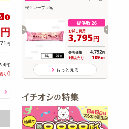
初回トライアル
チョコチッ
桜クレープ 55g
フレンドベ
サ
プ＞ 48g
込
供数 33
提供数 26
2
円
用
お試し費用
797
3,795
円
円
71
円
オープン
4,752
参考価格
円
159
189
り
1個あたり
.9
.8
円
円
8.4円)
もっと見る
0
残り