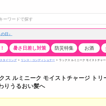
しの日』
！
暑さ日差し対策
防災特集
お酒
て見る
特設コーナー
食品・調味料
生鮮食品
お菓子
アイス・スイーツ
飲料
お酒
洗剤
キッチン・日用品
健康・ダイエット
医薬品・医薬部外
インテリア・家具
ファッション
家電
ベビー・キッズ・
ペット用品
加工食品
ヘアケア・ボディ
ビューティーケア
特集一覧
スタイリング
リンス・コンディショナー
ラックス ルミニーク モイストチャージ
全国うまいもの博
米・雑穀
肉・肉加工品
スナック菓子
アイスクリーム・シャーベット
水・ミネラルウォーター・炭酸水
ビール・発泡酒・新ジャンル
キッチン・台所用洗剤
掃除用具
健康食品・飲料
第二類医薬品
収納用品
トップス
生活家電
ベビーおむつ・トイレ用品
犬用品
カップ麺・乾麺・パスタ
ヘアケア・スタイリング
スキンケア・基礎化粧品
クチコミで選ばれた人気商品
パン・シリアル・コーンフレーク
魚介類・シーフード・水産加工品
クッキー・クラッカー
ケーキ・スイーツ
お茶・紅茶（ソフトドリンク）
ワイン
洗濯用洗剤・柔軟剤・漂白剤
洗濯用品
ダイエット
指定第二類医薬品
寝具・布団
ボトムス
キッチン家電
授乳グッズ
猫用品
インスタント・レトルト・冷凍食品・惣菜
ボディケア
ベースメイク・メイクアップ・ネイル
ックス ルミニーク モイストチャージ トリ
チーズ・ヨーグルト・乳製品・卵
フルーツ・果物・果物加工品
キャンディ・ガム・タブレット
お菓子・スイーツギフト
コーヒー（ソフトドリンク）
日本酒・焼酎
バス・お風呂用洗剤
トイレ・バス用品
サプリメント
第三類医薬品
マット・カーペット・クッション
シューズ
冷房・暖房器具・空調
食事グッズ
その他 ペット用品
ナチュラル・オーガニックコスメ
ふんわりうるおい髪へ
ポイント
調味料・ドレッシング・油
野菜・きのこ
せんべい・米菓
果実・野菜・清涼・乳飲料
洋酒・リキュール
トイレ用洗剤
タオル
美容サプリメント・ドリンク
医薬部外品
テーブル・デスク・カウンター
バッグ
美容・健康家電
ベビー用品・雑貨
香水・アロマ
08月07日16時00分 ～
08月07日16時00分
ポイント履歴
缶詰・瓶詰・ジャム・はちみつ
ミールキット
チョコレート
トクホ
果実酒・梅酒
住居用洗剤
日用品
スポーツサプリメント・ドリンク
チェア・ソファ
財布・小物
パソコン・プリンター・パソコン周辺機器
家具・寝具
っプル
ちょっプル
ちょっプルポイントとは？
0
0