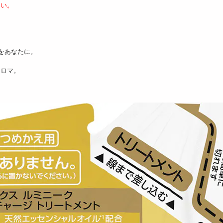
さい。
をあなたに。
アロマ。