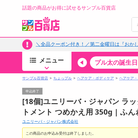
話題の商品がお得に試せるサンプル百貨店
＼全品クーポン付き！／第二金曜日は『おか
メニュー
ちょっプルカテゴリ
キッチン・日用品
食品
プル太の誕生日
すべ
食品・調味料
サンプル百貨店
ちょっプル
ヘアケア・ボディケア
ヘアケア・
生鮮食品
申込終了
加工食品
[18個]ユニリーバ・ジャパン ラ
お菓子
トメント つめかえ用 350g | 
アイス・スイーツ
ユニリーバ・ジャパン株式会社
飲料
00分 ～
08月07日17時00分 ～
お酒
この商品のお申込み受付は終了しました。
ちょっプル
ちょ
0
0
0
0