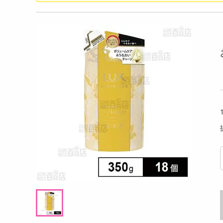
洗剤
スルん！そうスル
【30枚入り】CICAフェイスマスクプレミア
桜クレ
キッチン・日用品
イルド＋グレープ
ム【日本製】
ヘアケア・ボディケア
提供数 380
提供数 264
ビューティーケア
試し費用
お試し費用
,099
799
円
円
健康・ダイエット・サプリメント
医薬品・医薬部外品
オープン
オープン
考価格
参考価格
インテリア・家具・収納・寝具
366
26
袋あたり
1枚あたり
.4
.7
円
円
ファッション
家電
ベビー・キッズ・マタニティ
ペット用品
クーポン・資格・学習
掲載予告