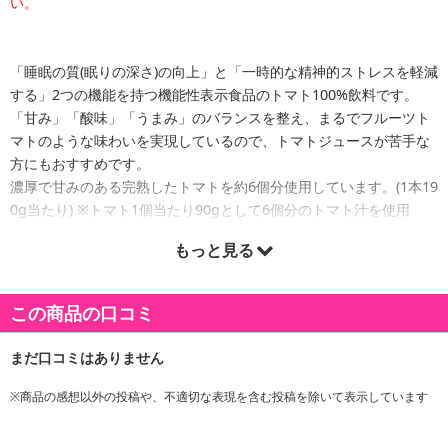
い。
「睡眠の質(眠りの深さ)の向上」と「一時的な精神的ストレスを軽減
する」2つの機能を持つ機能性表示食品のトマト100%飲料です。
「甘み」「酸味」「うまみ」のバランスを整え、まるでフルーツト
マトのような味わいを実現しているので、トマトジュースが苦手な
方にもおすすめです。
濃厚で甘みのある完熟したトマトを約6個分使用しています。(1本19
0g当たり) ※トマト1個当たり90gとして6個分のトマト汁を使用
もっと見る
■機能性関与成分：GABA
■届出番号：J648
■届出表示：本品にはGABAが含まれます。GABAには睡眠の質(眠り
この商品の口コミ
の深さ)の向上に役立つ機能や、一時的な精神的ストレスを軽減する
機能があることが報告されています。
・本品は、特定保健用食品とは異なり、消費者庁長官による個別審
査を受けたものではありません。
※商品の感想以外の投稿や、不適切な表現を含む投稿を除いて表示しています
・本品は、疾病の診断、治療、予防を目的としたものではありませ
ん。