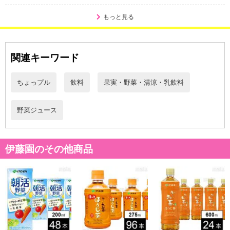
※送料はお試し費用に含まれております。
※d払い、PayPay、au PAY、au PAY(auかんたん決済)、ソフトバン
もっと見る
クまとめて支払い、楽天ペイ、メルペイ、AEON Pay、Amazon Pa
yでお支払いの場合、決済のため外部サイトへ遷移します。
※予約商品は決済手段ごとに定められた決済期限日にお支払いを完
関連キーワード
了することがございます。ご了承いただいたうえでお申し込みくだ
さい。
ちょっプル
飲料
果実・野菜・清涼・乳飲料
発送日カレンダー
野菜ジュース
伊藤園のその他商品
休業日