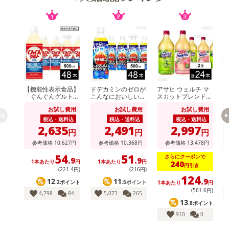
注意事項
【キャンセルについて】
※お申込み後のキャンセルはお受けできません。
【機能性表示食品】
ドデカミンのゼロが
アサヒ ウェルチ マ
ウ
記載されている内容を必ずご確認いただき、お届けする商品セット
「ぐんぐんグルトα
こんなにおいしいわ
スカットブレンド10
ン
にご納得いただきましたうえでお申し込みください。
快眠・快腸ケア」PE
けがない PET 500ml
0 800g / Welch’sピ
モ
お試し費用
お試し費用
お試し費用
T 500ml
ーチ100 800g
※パッケージ変更や商品リニューアル(成分など含む)等により、参考
税込・送料込
税込・送料込
税込・送料込
の掲載画像や画像内のバーコードなど、お届け商品と多少異なる場
2,635
2,491
2,997
円
円
円
合がございます。
参考価格
10,627
円
参考価格
10,368
円
参考価格
13,478
円
また、[新たな加工食品の原料原産地表示制度]の経過措置期間の終
54
51
さらにクーポンで
.9
.9
了により、商品詳細内に記載の原産国・原材料の表記が旧表記の場
1本あたり
円
1本あたり
円
240
円引き
(221
.4
円)
(216円)
合がございます。
124
12
11
.9
.2ポイント
.5ポイント
1本あたり
円
あらかじめご了承いただいた上でお申込みください。なお、本理由
(561
.6
円)
4,798
84
5,073
265
によるお申込み後のキャンセル・返品交換は対応いたしかねます。
13
.8ポイント
910
0
【お支払いについて】