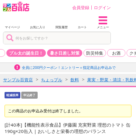
会員登録
ログイン
マイページ
お気に入り
閲覧履歴
カート
メニュー
品
プル太の誕生日！
暑さ日差し対策
防災特集
お酒
ク
全員に200円クーポン！エントリー＋指定商品お申込みで
サンプル百貨店
ちょっプル
飲料
果実・野菜・清涼・乳飲
軽減税率
申込終了
この商品のお申込み受付は終了しました。
[計40本]【機能性表示食品】伊藤園 充実野菜 理想のトマト 缶
190g×20缶入 | おいしさと栄養の理想のバランス