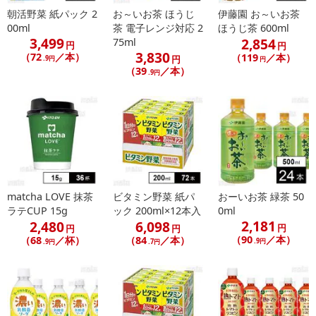
朝活野菜 紙パック 2
お～いお茶 ほうじ
伊藤園 お～いお茶
■
その他共通および商品カテゴリー別注意事項（※必ずご確認くだ
00ml
茶 電子レンジ対応 2
ほうじ茶 600ml
さい）
3,499
2,854
75ml
円
円
3,830
（72
／本）
（119
／本）
円
.9円
円
こちらの情報は
2026年07月09日
時点での情報となります。
（39
／本）
.9円
matcha LOVE 抹茶
ビタミン野菜 紙パ
おーいお茶 緑茶 50
ラテCUP 15g
ック 200ml×12本入
0ml
2,181
2,480
6,098
円
円
円
（90
／本）
（68
／杯）
（84
／本）
.9円
.9円
.7円