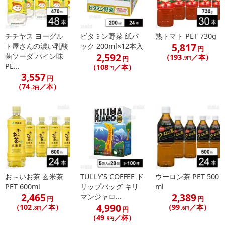
チチヤス ヨーグル
ビタミン野菜 紙パ
熟トマト PET 730g
5,817
ト屋さんの濃い乳酸
ック 200ml×12本入
円
2,592
菌ソーダ パイン味
（193
／本）
円
.9円
PE...
（108
／本）
円
3,557
円
（74
／本）
.2円
お～いお茶 玄米茶
TULLY’S COFFEE ド
ウーロン茶 PET 500
PET 600ml
リップバッグ キリ
ml
2,465
2,389
マンジャロ...
円
円
4,990
（102
／本）
（99
／本）
.8円
円
.6円
（49
／杯）
.9円