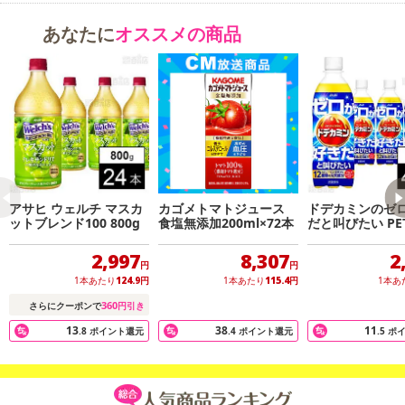
・食生活は、主食、主菜、副菜を基本に、食事のバランスを。
あなたに
オススメの商品
■1日摂取目安量：1日1本を目安にお飲みください。
原産国(最終加工地):
日本
注意事項:
・実際にお届けする商品とパッケージ等が異なる場合がございますので、あらかじめご了承く
ださい。
アサヒ ウェルチ マスカ
カゴメトマトジュース
ドデカミンのゼ
ットブレンド100 800g
食塩無添加200ml×72本
だと叫びたい PET
l
2,997
8,307
2
円
円
1本あたり
124.9
円
1本あたり
115.4
円
1本あ
360
さらにクーポンで
円引き
13
38
11
.8
ポイント還元
.4
ポイント還元
.5
ポ