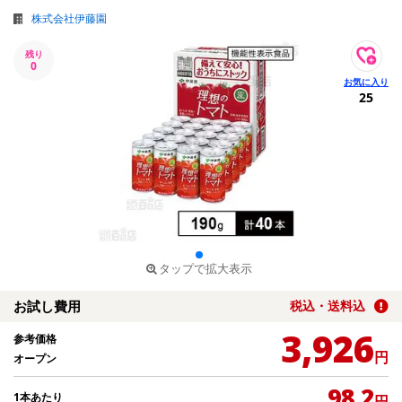
株式会社伊藤園
残り
0
25
タップで拡大表示
お試し費用
税込・送料込
3,926
参考価格
円
オープン
98.2
1本あたり
円