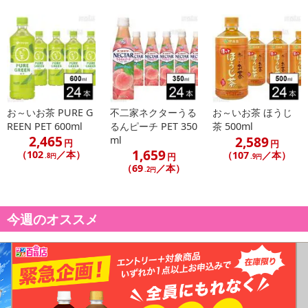
お～いお茶 PURE G
不二家ネクターうる
お～いお茶 ほうじ
REEN PET 600ml
るんピーチ PET 350
茶 500ml
2,465
2,589
ml
円
円
1,659
（102
／本）
（107
／本）
円
.8円
.9円
（69
／本）
.2円
今週のオススメ