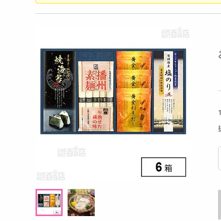
洗剤
キレートレモン 缶 155ml
キリン
キッチン・日用品
000ml
ヘアケア・ボディケア
提供数 58
提供数 50
ビューティーケア
試し費用
お試し費用
,660
2,460
円
円
健康・ダイエット・サプリメント
医薬品・医薬部外品
20,736
オープン
考価格
参考価格
円
インテリア・家具・収納・寝具
138
82
個あたり
1本あたり
.8
円
円
ファッション
家電
ベビー・キッズ・マタニティ
ペット用品
クーポン・資格・学習
掲載予告