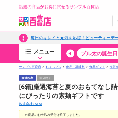
話題の商品がお得に試せるサンプル百貨店
毎日のキレイと元気を応援！ビューティーデー
メニュー
ちょっプルカテゴリ
キッチン・日用品
食品
プル太の誕生日
すべ
食品・調味料
サンプル百貨店
ちょっプル
食品・調味料
食品ギフト
海苔
生鮮食品
軽減税率
申込終了
加工食品
[6箱]厳選海苔と夏のおもてなし詰合
お菓子
にぴったりの素麺ギフトです
アイス・スイーツ
株式会社CALM
飲料
00分 ～
08月08日19時00分 ～
お酒
この商品のお申込み受付は終了しました。
ちょっプル
ちょ
0
0
0
0