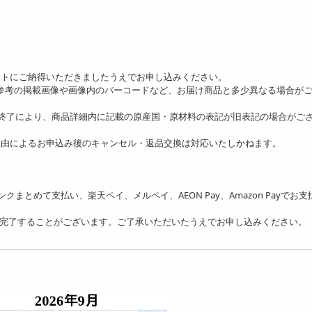
ットにご納得いただきましたうえでお申し込みください。
、参考の掲載画像や画像内のバーコードなど、お届け商品と多少異なる場合が
の終了により、商品詳細内に記載の原産国・原材料の表記が旧表記の場合がご
理由によるお申込み後のキャンセル・返品交換は対応いたしかねます。
フトバンクまとめて支払い、楽天ペイ、メルペイ、AEON Pay、Amazon Payでお
を完了することがございます。ご了承いただいたうえでお申し込みください。