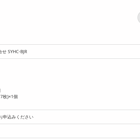
SYHC-BJR
個
枚)×1個
お申込みください