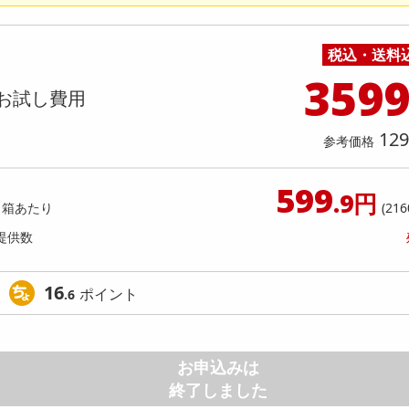
料理の素
ナッツ・ドライフルーツ
栄養ドリンク・エナジードリンク
チューハイ・カクテル
洗剤ギフト
ヘルスケア・衛生用品
健康グッズ
インテリア雑貨
時計
記録メディア・メモリーカード
マタニティ
 自然が磨いた天然水 ペットボトル 2
キリン 自然が磨いた天然水 ペッ
乾物・海苔・粉物
ゼリー・プリン
お茶・紅茶（茶葉）
ノンアルコール飲料
その他 洗剤
キッチン雑貨・食器・消耗品
アウトドア・イベント用品・DIY・工具
アクセサリー
その他 ベビー・キッズ・マタニティ
スマートフォン・携帯電話・タブレットアクセ
000ml
店舗
リー
税込・送料
カレー・シチュー
和菓子
コーヒー(豆・インスタント）
ビール・ワイン・お酒ギフト
調理器具・鍋・包丁
その他 インテリア・家具
ファッション雑貨
電池
提供数 1000
提供
359
店舗情報
お試し費用
食品ギフト
おつまみ
ココア・チョコレート飲料
その他 アルコール飲料
弁当箱・水筒・弁当グッズ
下着・ルームウェア
電球・蛍光灯・照明
お試し費用
お試し費
4,080
2,
円
129
参考価格
4,406
参考価格
参考価格
円
340
1本あたり
1本あた
599
円
.9円
1箱あたり
(216
提供数
16
ポイント
.6
お申込みは
終了しました