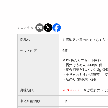
シェアする
商品名
厳選海苔と夏のおもてなし詰合せ 
セット内容
6箱
※1箱あたりのセット内容
・播州そうめん 400g×1個
・黄金割烹だしパック 8g×3
・手巻きおむすび焼海苔 (半切7
・塩のり (8切6枚)×2個
賞味期限
2026-06-30
※ご理解のうえ
申込可能個数
5個