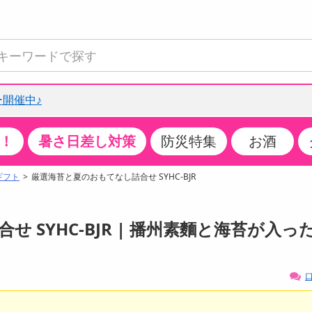
開催中♪
！
暑さ日差し対策
防災特集
お酒
て見る
特設コーナー
食品・調味料
生鮮食品
お菓子
アイス・スイーツ
飲料
お酒
洗剤
キッチン・日用品
健康・ダイエット
医薬品・医薬部外
インテリア・家具
ファッション
家電
ベビー・キッズ・
ペット用品
加工食品
ヘアケア・ボディ
ビューティーケア
特集一覧
ギフト
厳選海苔と夏のおもてなし詰合せ SYHC-BJR
全国うまいもの博
米・雑穀
肉・肉加工品
スナック菓子
アイスクリーム・シャーベット
水・ミネラルウォーター・炭酸水
ビール・発泡酒・新ジャンル
キッチン・台所用洗剤
掃除用具
健康食品・飲料
第二類医薬品
収納用品
トップス
生活家電
ベビーおむつ・トイレ用品
犬用品
カップ麺・乾麺・パスタ
ヘアケア・スタイリング
スキンケア・基礎化粧品
クチコミで選ばれた人気商品
パン・シリアル・コーンフレーク
魚介類・シーフード・水産加工品
クッキー・クラッカー
ケーキ・スイーツ
お茶・紅茶（ソフトドリンク）
ワイン
洗濯用洗剤・柔軟剤・漂白剤
洗濯用品
ダイエット
指定第二類医薬品
寝具・布団
ボトムス
キッチン家電
授乳グッズ
猫用品
インスタント・レトルト・冷凍食品・惣菜
ボディケア
ベースメイク・メイクアップ・ネイル
せ SYHC-BJR | 播州素麵と海苔が入っ
チーズ・ヨーグルト・乳製品・卵
フルーツ・果物・果物加工品
キャンディ・ガム・タブレット
お菓子・スイーツギフト
コーヒー（ソフトドリンク）
日本酒・焼酎
バス・お風呂用洗剤
トイレ・バス用品
サプリメント
第三類医薬品
マット・カーペット・クッション
シューズ
冷房・暖房器具・空調
食事グッズ
その他 ペット用品
ナチュラル・オーガニックコスメ
ポイント
調味料・ドレッシング・油
野菜・きのこ
せんべい・米菓
果実・野菜・清涼・乳飲料
洋酒・リキュール
トイレ用洗剤
タオル
美容サプリメント・ドリンク
医薬部外品
テーブル・デスク・カウンター
バッグ
美容・健康家電
ベビー用品・雑貨
香水・アロマ
口
08月08日19時00分 ～
08月08日19時00分
ポイント履歴
缶詰・瓶詰・ジャム・はちみつ
ミールキット
チョコレート
トクホ
果実酒・梅酒
住居用洗剤
日用品
スポーツサプリメント・ドリンク
チェア・ソファ
財布・小物
パソコン・プリンター・パソコン周辺機器
家具・寝具
っプル
ちょっプル
ちょっプルポイントとは？
0
0