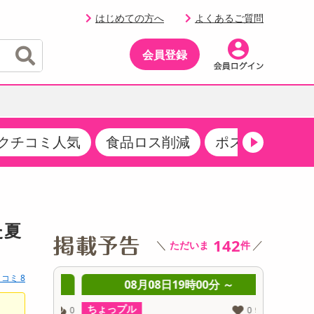
はじめての方へ
よくあるご質問
会員登録
クチコミ人気
食品ロス削減
ポストにお届け
イベント
・サプリメント
品
・収納・寝具
マタニティ
ケア
イベント最新情報（RSPほか）
その他 食品
製菓・製パン材料
飲料ギフト
生活雑貨
メンズ
AV機器
クーポン
その他 お菓子・スイーツ
その他 飲料
スポーツ・アウトドア用品
ベビー・キッズ
その他 家電
た夏
商品限定クーポン
142
＼
／
ただいま
件
介護用品
レッグウェア
その他 キッチン・日用品
その他 ファッション
サンプリング
コミ 8
 ～
08月08日19時00分 ～
0
抽選サンプル
ちょっプル
ちょっプ
0
0
0
0