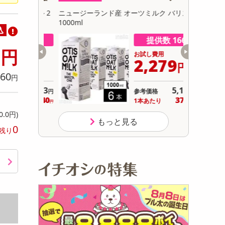
初回トライアル
トボトル 2
ニュージーランド産 オーツミルク バリスタ
【ホワイト】
サ
1000ml
ションファ
込
Wi-Fi機
数 280
提供数 166
9
円
用
お試し費用
040
2,279
円
円
60
円
2,203
5,184
参考価格
円
円
340
379
り
1本あたり
.9
円
円
0.0円)
もっと見る
0
残り