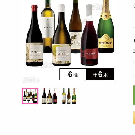
洗剤
ーズ入り北海道産
【200g】カカオチョコラスク(ミルク)（100
【3箱
キッチン・日用品
g×2袋）不揃い・お得用
コレー
ヘアケア・ボディケア
提供数 100
提供数 999
ビューティーケア
試し費用
お試し費用
,099
2,690
円
円
健康・ダイエット・サプリメント
医薬品・医薬部外品
オープン
オープン
考価格
参考価格
インテリア・家具・収納・寝具
152
1,345
個あたり
100gあたり
.5
円
円
ファッション
家電
ベビー・キッズ・マタニティ
ペット用品
クーポン・資格・学習
掲載予告