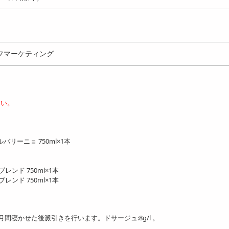
フマーケティング
さい。
リーニョ 750ml×1本
ンド 750ml×1本
ンド 750ml×1本
間寝かせた後澱引きを行います。ドサージュ:8g/l 。