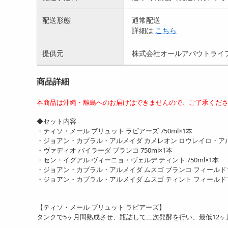
配送形態
通常配送
詳細は
こちら
提供元
株式会社オールアバウトライ
商品詳細
本商品は沖縄・離島へのお届けはできませんので、ご了承くだ
◆セット内容
・ティソ・メール ブリュット ラピアーズ 750ml×1本
・ジョアン・カブラル・アルメイダ カメレオン ロウレイロ・アルバ
・ヴァディオ バイラーダ ブランコ 750ml×1本
・セン・イグアル ヴィーニョ・ヴェルデ ティント 750ml×1本
・ジョアン・カブラル・アルメイダ ムスゴ ブランコ フィールドブレ
・ジョアン・カブラル・アルメイダ ムスゴ ティント フィールドブレ
【ティソ・メール ブリュット ラピアーズ】
タンクで5ヶ月間熟成させ、瓶詰して二次発酵を行い、最低12ヶ月