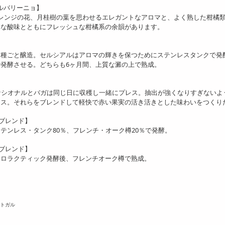
ルバリーニョ】
レンジの花、月桂樹の葉を思わせるエレガントなアロマと、よく熟した柑橘
細な酸味とともにフレッシュな柑橘系の余韻があります。
品種ごと醸造。セルシアルはアロマの輝きを保つためにステンレスタンクで発
発酵させる。どちらも6ヶ月間、上質な澱の上で熟成。
・ナシオナルとバガは同じ日に収穫し一緒にプレス。抽出が強くなりすぎないよ
レス。それらをブレンドして軽快で赤い果実の活き活きとした味わいをつくり
ドブレンド】
テンレス・タンク80％、フレンチ・オーク樽20％で発酵。
ドブレンド】
マロラクティック発酵後、フレンチオーク樽で熟成。
ルトガル