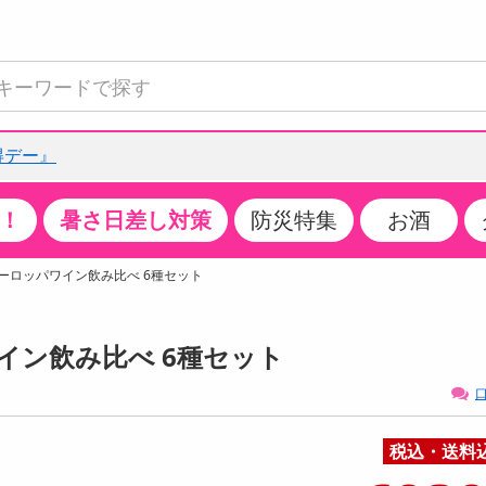
得デー』
！
暑さ日差し対策
防災特集
お酒
て見る
特設コーナー
食品・調味料
生鮮食品
お菓子
アイス・スイーツ
飲料
お酒
洗剤
キッチン・日用品
健康・ダイエット
医薬品・医薬部外
インテリア・家具
ファッション
家電
ベビー・キッズ・
ペット用品
加工食品
ヘアケア・ボディ
ビューティーケア
特集一覧
ーロッパワイン飲み比べ 6種セット
全国うまいもの博
米・雑穀
肉・肉加工品
スナック菓子
アイスクリーム・シャーベット
水・ミネラルウォーター・炭酸水
ビール・発泡酒・新ジャンル
キッチン・台所用洗剤
掃除用具
健康食品・飲料
第二類医薬品
収納用品
トップス
生活家電
ベビーおむつ・トイレ用品
犬用品
カップ麺・乾麺・パスタ
ヘアケア・スタイリング
スキンケア・基礎化粧品
クチコミで選ばれた人気商品
パン・シリアル・コーンフレーク
魚介類・シーフード・水産加工品
クッキー・クラッカー
ケーキ・スイーツ
お茶・紅茶（ソフトドリンク）
ワイン
洗濯用洗剤・柔軟剤・漂白剤
洗濯用品
ダイエット
指定第二類医薬品
寝具・布団
ボトムス
キッチン家電
授乳グッズ
猫用品
インスタント・レトルト・冷凍食品・惣菜
ボディケア
ベースメイク・メイクアップ・ネイル
ワイン飲み比べ 6種セット
チーズ・ヨーグルト・乳製品・卵
フルーツ・果物・果物加工品
キャンディ・ガム・タブレット
お菓子・スイーツギフト
コーヒー（ソフトドリンク）
日本酒・焼酎
バス・お風呂用洗剤
トイレ・バス用品
サプリメント
第三類医薬品
マット・カーペット・クッション
シューズ
冷房・暖房器具・空調
食事グッズ
その他 ペット用品
ナチュラル・オーガニックコスメ
口
ポイント
調味料・ドレッシング・油
野菜・きのこ
せんべい・米菓
果実・野菜・清涼・乳飲料
洋酒・リキュール
トイレ用洗剤
タオル
美容サプリメント・ドリンク
医薬部外品
テーブル・デスク・カウンター
バッグ
美容・健康家電
ベビー用品・雑貨
香水・アロマ
08月06日14時00分 ～
08月06日14時00分
ポイント履歴
税込・送料
缶詰・瓶詰・ジャム・はちみつ
ミールキット
チョコレート
トクホ
果実酒・梅酒
住居用洗剤
日用品
スポーツサプリメント・ドリンク
チェア・ソファ
財布・小物
パソコン・プリンター・パソコン周辺機器
家具・寝具
っプル
ちょっプル
ちょっプルポイントとは？
0
0