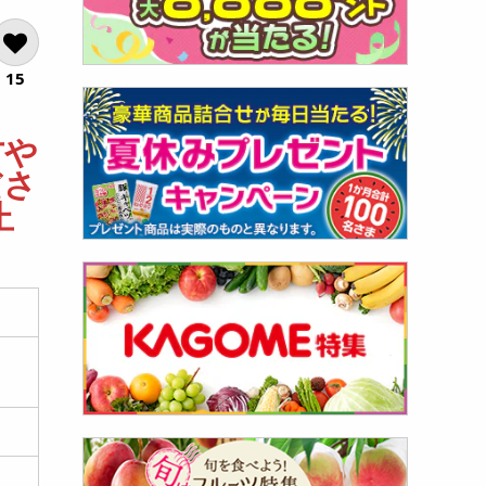
15
方や
ださ
止