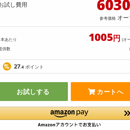
603
料理の素
ナッツ・ドライフルーツ
栄養ドリンク・エナジードリンク
チューハイ・カクテル
洗剤ギフト
ヘルスケア・衛生用品
健康グッズ
インテリア雑貨
時計
記録メディア・メモリーカード
マタニティ
お試し費用
】ニュージーランドのお土産!! チョ
【3箱】ニュージーランドのお土
乾物・海苔・粉物
ゼリー・プリン
お茶・紅茶（茶葉）
ノンアルコール飲料
その他 洗剤
キッチン雑貨・食器・消耗品
アウトドア・イベント用品・DIY・工具
アクセサリー
その他 ベビー・キッズ・マタニティ
スマートフォン・携帯電話・タブレットアクセ
ト ゴールドキウイフルーツ
コレート マヌカハニークリーム
店舗
リー
オー
参考価格
カレー・シチュー
和菓子
コーヒー(豆・インスタント）
ビール・ワイン・お酒ギフト
調理器具・鍋・包丁
その他 インテリア・家具
ファッション雑貨
電池
提供数 700
提供
店舗情報
食品ギフト
おつまみ
ココア・チョコレート飲料
その他 アルコール飲料
弁当箱・水筒・弁当グッズ
下着・ルームウェア
電球・蛍光灯・照明
お試し費用
お試し費
1005
5,200
3,
円
円
1本あたり
(オ
提供数
オープン
参考価格
参考価格
1,733
1箱あたり
1箱あた
.4
円
27
ポイント
.4
お試しする
カートへ