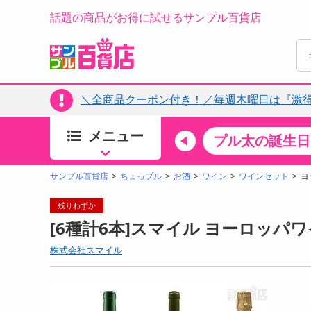
話題の商品がお得に試せるサンプル百貨店
＼全商品クーポン付き！／毎週木曜日は『激
メニュー
ちょっプルカテゴリ
キッチン・日用品
食品
プル太の誕生日
すべ
食品・調味料
サンプル百貨店
ちょっプル
お酒
ワイン
ワインセット
ヨ
生鮮食品
残りわずか
加工食品
[6種計6本]スマイル ヨーロッパ
お菓子
株式会社スマイル
アイス・スイーツ
飲料
00分 ～
08月06日14時00分 ～
お酒
ちょっプル
ちょ
0
0
0
0