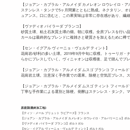
【ジョアン・カブラル・アルメイダ カメレオン ロウレイロ・ア
ステンレス・タンクで5ヶ月間澱とともに熟成。ネクタリン、オ
ュアンス。口に含むと、この果実味は非常に存在感があり、繊
【ヴァディオ バイラーダ ブランコ】
砂質土壌、粘土石灰質土壌の畑。朝に収穫。全房プレスを行い
カールは最終的なブレンドに複雑さと硬質さを加えるために樽で
【セン・イグアル ヴィーニョ・ヴェルデ ティント】
花崗岩/砂利の多い土壌。2019年9月中旬に収穫。トゥーリガ
らかにプレスしていく。ヴィニャオンは収穫後、足で踏んでプ
【ジョアン・カブラル・アルメイダ ムスゴ ブランコ フィール
花崗岩土壌。注意深く手作業での選果。除梗と空気圧プレス。ス
【ジョアン・カブラル・アルメイダ ムスゴ ティント フィール
丁寧な手作業による選別と除梗。発酵はステンレス・タンク。
原産国(最終加工地):
【ティソ・メール ブリュット ラピアーズ】フランス
【ジョアン・カブラル・アルメイダ カメレオン ロウレイロ・アルバリーニョ】ポ
【ヴァディオ バイラーダ ブランコ】ポルトガル
【セン・イグアル ヴィーニョ・ヴェルデ ティント】ポルトガル