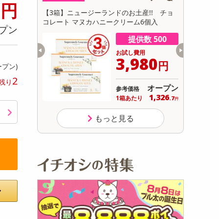
0
円
初回トライアル
産!! チョ
【3箱】グアムのお土産!! グアムマンゴー
【3箱】台
サ
6個入
チョコレート
ル パゴダ
プン
数 500
提供数 500
用
お試し費用
980
4,100
円
円
ープン)
2
残り
オープン
オープン
参考価格
1,326
1,366
り
1箱あたり
.7
.7
円
円
もっと見る