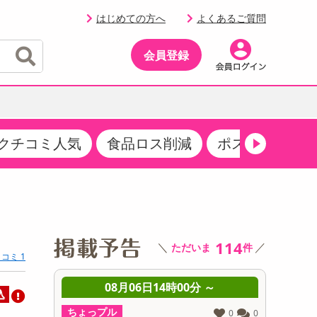
はじめての方へ
よくあるご質問
会員登録
クチコミ人気
食品ロス削減
ポストにお届け
イベント
・サプリメント
品
・収納・寝具
マタニティ
ケア
イベント最新情報（RSPほか）
その他 食品
製菓・製パン材料
飲料ギフト
生活雑貨
メンズ
AV機器
クーポン
その他 お菓子・スイーツ
その他 飲料
スポーツ・アウトドア用品
ベビー・キッズ
その他 家電
商品限定クーポン
114
＼
／
ただいま
件
介護用品
レッグウェア
コミ 1
その他 キッチン・日用品
その他 ファッション
サンプリング
 ～
08月06日14時00分 ～
0
込
抽選サンプル
ちょっプル
ちょっプ
0
0
0
0