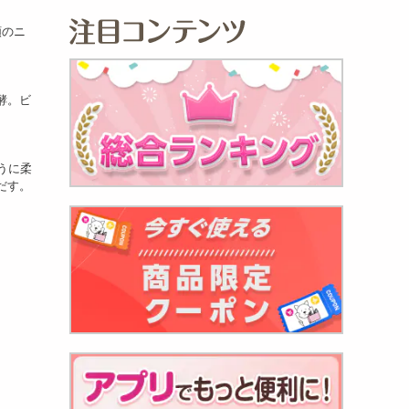
類のニ
酵。ビ
うに柔
だす。