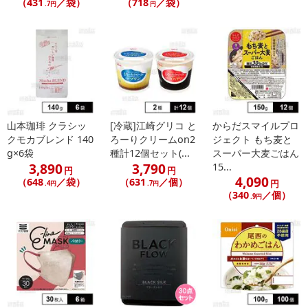
（431
／袋）
（718
／袋）
.7円
円
山本珈琲 クラシッ
[冷蔵]江崎グリコ と
からだスマイルプロ
クモカブレンド 140
ろーりクリームon2
ジェクト もち麦と
g×6袋
種計12個セット(...
スーパー大麦ごはん
3,890
3,790
15...
円
円
4,090
（648
／袋）
（631
／個）
円
.4円
.7円
（340
／個）
.9円