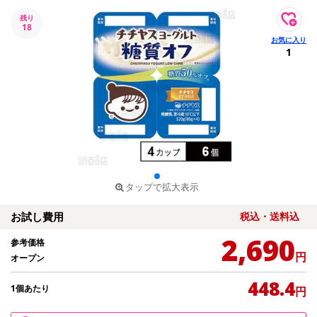
残り
18
1
タップで拡大表示
お試し費用
税込・送料込
2,690
参考価格
円
オープン
448.4
1個あたり
円