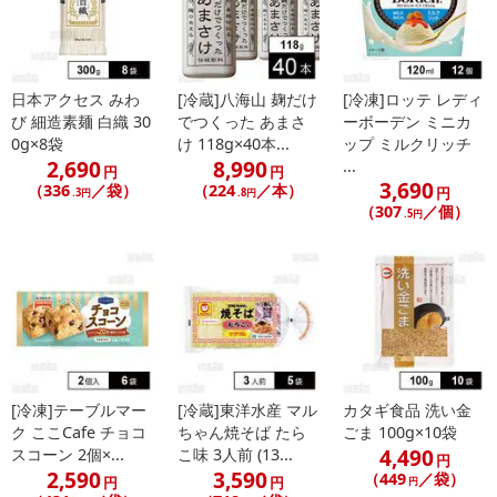
日本アクセス みわ
[冷蔵]八海山 麹だけ
[冷凍]ロッテ レディ
び 細造素麺 白織 30
でつくった あまさ
ーボーデン ミニカ
0g×8袋
け 118g×40本...
ップ ミルクリッチ
2,690
8,990
...
円
円
3,690
（336
／袋）
（224
／本）
円
.3円
.8円
（307
／個）
.5円
[冷凍]テーブルマー
[冷蔵]東洋水産 マル
カタギ食品 洗い金
ク ここCafe チョコ
ちゃん焼そば たら
ごま 100g×10袋
4,490
スコーン 2個×...
こ味 3人前 (13...
円
2,590
3,590
（449
／袋）
円
円
円