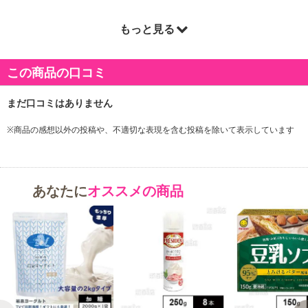
原産国(最終加工地):
もっと見る
日本
原材料:
乳(生乳(国産))、乳製品、砂糖、寒天/香料、甘味料(ステビア)
この商品の口コミ
アレルギー表示:
乳
注意事項:
※商品の感想以外の投稿や、不適切な表現を含む投稿を除いて表示しています
注意事項
※こちらの商品は、沖縄・離島地域またはクール便でのお届けが出
あなたに
オススメの商品
来ない地域の方は、お申込みいただけませんので、ご了承ください
ませ。
※配送時に、ご不在でお受け取りいただけなかった場合、通常より
保管期間が短くなっておりますので、お早目に配送業者へ再配達を
ご連絡ください。
※保管期間切れにより返送となった場合は、配送元に返送となりま
す。お申込みは、キャンセル返金とさせていただきます。
※クロネコメンバーズへご登録いただきましても「再配達依頼・お