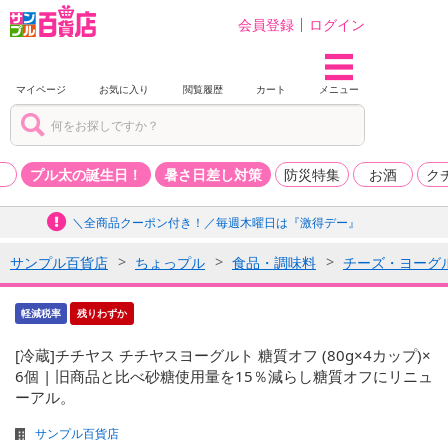
会員登録
ログイン
マイページ
お気に入り
閲覧履歴
カート
メニュー
品
プル太の誕生日！
暑さ日差し対策
防災特集
お酒
ク
＼全商品クーポン付き！／毎週木曜日は『激得デー』
サンプル百貨店
ちょっプル
食品・調味料
チーズ・ヨーグ
軽減税率
残りわずか
[冷蔵]チチヤス チチヤスヨーグルト 糖質オフ (80g×4カップ)×
6個 | 旧商品と比べ砂糖使用量を15％減らし糖質オフにリニュ
ーアル。
サンプル百貨店