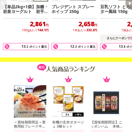
【単品2kg×1袋】加糖・
プレジデント スプレー
豆乳ソフト とろ
届け日変更」をお受けが出来ません。
岩泉ヨーグルト 岩手県
ホイップ 250g
ター風味 150g
ご当地グルメ！食感やみ
【キャンセルについて】
つき！ 発酵食品
2,861
2,658
2
円
円
※お申込み後のキャンセルはお受けできません。
100gあたり
143.1
円
1本あたり
332.3
円
1個あ
記載されている内容を必ずご確認いただき、お届けする商品セット
2
さらにクーポンで
にご納得いただきましたうえでお申し込みください。
13
12
13
.2
ポイント還元
.3
ポイント還元
.8
ポ
※パッケージ変更や商品リニューアル(成分など含む)等により、参考
の掲載画像や画像内のバーコードなど、お届け商品と多少異なる場
合がございます。
また、[新たな加工食品の原料原産地表示制度]の経過措置期間の終
了により、商品詳細内に記載の原産国・原材料の表記が旧表記の場
合がございます。
あらかじめご了承いただいた上でお申込みください。なお、本理由
によるお申込み後のキャンセル・返品交換は対応いたしかねます。
【お支払いについて】
※送料はお試し費用に含まれております。
※d払い、PayPay、au PAY、au PAY(auかんたん決済)、ソフトバン
＜賞味期限間近＞業
有機の玄米ポタージ
【賞味期限間近】ニ
務用鮭フレーク中骨
ュ 3種セット
ッポンハム 本格
クまとめて支払い、楽天ペイ、メルペイ、AEON Pay、Amazon Pa
入り 60g×12個
派ギフト(NH-513)
派