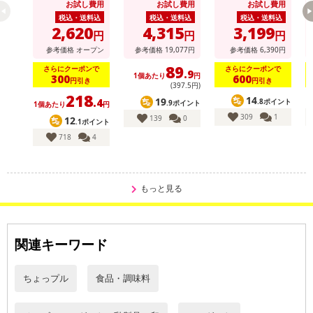
お試し費用
お試し費用
お試し費用
yでお支払いの場合、決済のため外部サイトへ遷移します。
税込・送料込
税込・送料込
税込・送料込
※予約商品は決済手段ごとに定められた決済期限日にお支払いを完
2,620
4,315
3,199
円
円
円
了することがございます。ご了承いただいたうえでお申し込みくだ
参考価格
オープン
参考価格
19,077
円
参考価格
6,390
円
さい。
89
さらにクーポンで
さらにクーポンで
.9
1個あたり
円
300
600
円引き
円引き
(397
.5
円)
発送日カレンダー
218
14
19
.4
.8ポイント
.9ポイント
1個あたり
円
309
1
139
0
12
.1ポイント
718
4
もっと見る
関連キーワード
休業日
ちょっプル
食品・調味料
■
その他共通および商品カテゴリー別注意事項（※必ずご確認くだ
さい）