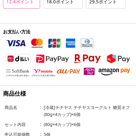
12.4
ポイント
18.0
ポイント
29.5
ポイント
お支払い方法
商品仕様
商品名
[冷蔵]チチヤス チチヤスヨーグルト 糖質オフ
(80g×4カップ)×6個
セット内容
(80g×4カップ)×6個
申込可能個数
5個