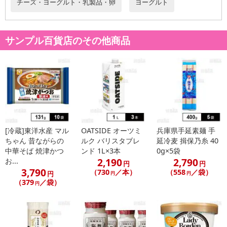
チーズ・ヨーグルト・乳製品・卵
ヨーグルト
こちらの情報は
2026年07月09日
時点での情報となります。
サンプル百貨店のその他商品
[冷蔵]東洋水産 マル
OATSIDE オーツミ
兵庫県手延素麺 手
ちゃん 昔ながらの
ルク バリスタブレ
延冷麦 揖保乃糸 40
中華そば 焼津かつ
ンド 1L×3本
0g×5袋
2,190
2,790
お...
円
円
3,790
（730
／本）
（558
／袋）
円
円
円
（379
／袋）
円