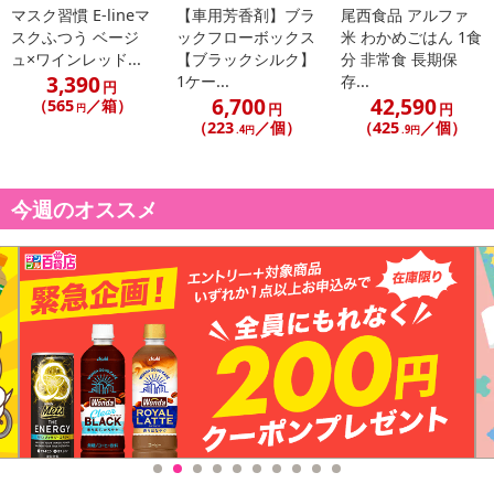
マスク習慣 E-lineマ
【車用芳香剤】ブラ
尾西食品 アルファ
スクふつう ベージ
ックフローボックス
米 わかめごはん 1食
ュ×ワインレッド...
【ブラックシルク】
分 非常食 長期保
3,390
1ケー...
存...
円
6,700
42,590
（565
／箱）
円
円
円
（223
／個）
（425
／個）
.4円
.9円
今週のオススメ