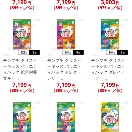
7,199
7,199
3,903
円
円
円
yでお支払いの場合、決済のため外部サイトへ遷移します。
（899
／個）
（899
／個）
（975
／個）
.9円
.9円
.8円
※予約商品は決済手段ごとに定められた決済期限日にお支払いを完
了することがございます。ご了承いただいたうえでお申し込みくだ
さい。
発送日カレンダー
モンプチ クリスピ
モンプチ クリスピ
モンプチ クリスピ
ーキッス バラエテ
ーキッス バラエテ
ーキッス バラエテ
ィパック 総合栄養
ィパック セレクト
ィパック グレイビ
食キャ...
シリー...
ーソー...
7,199
7,199
7,199
円
円
円
（899
／個）
（899
／個）
（899
／個）
.9円
.9円
.9円
休業日
■
その他共通および商品カテゴリー別注意事項（※必ずご確認くだ
さい）