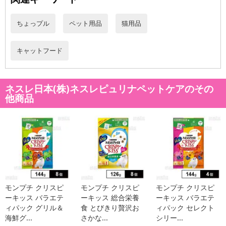
注意事項
ちょっプル
ペット用品
猫用品
【キャンセルについて】
※お申込み後のキャンセルはお受けできません。
キャットフード
記載されている内容を必ずご確認いただき、お届けする商品セット
にご納得いただきましたうえでお申し込みください。
※パッケージ変更や商品リニューアル(成分など含む)等により、参考
ネスレ日本(株)ネスレピュリナペットケアのその
の掲載画像や画像内のバーコードなど、お届け商品と多少異なる場
他商品
合がございます。
また、[新たな加工食品の原料原産地表示制度]の経過措置期間の終
了により、商品詳細内に記載の原産国・原材料の表記が旧表記の場
合がございます。
あらかじめご了承いただいた上でお申込みください。なお、本理由
によるお申込み後のキャンセル・返品交換は対応いたしかねます。
【お支払いについて】
モンプチ クリスピ
モンプチ クリスピ
モンプチ クリスピ
※送料はお試し費用に含まれております。
ーキッス バラエテ
ーキッス 総合栄養
ーキッス バラエテ
ィパック グリル＆
食 とびきり贅沢お
ィパック セレクト
※d払い、PayPay、au PAY、au PAY(auかんたん決済)、ソフトバン
海鮮グ...
さかな...
シリー...
クまとめて支払い、楽天ペイ、メルペイ、AEON Pay、Amazon Pa