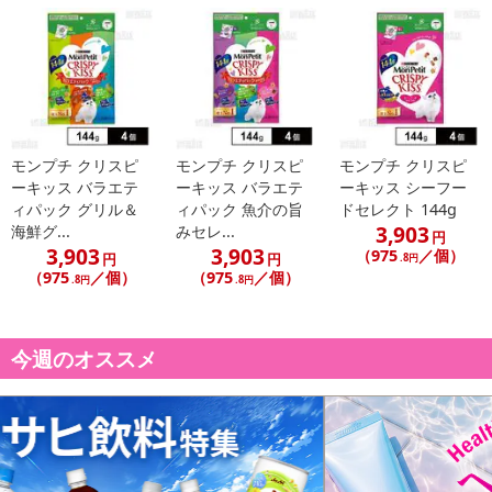
モンプチ クリスピ
モンプチ クリスピ
モンプチ クリスピ
ーキッス バラエテ
ーキッス バラエテ
ーキッス シーフー
ィパック グリル＆
ィパック 魚介の旨
ドセレクト 144g
3,903
海鮮グ...
みセレ...
円
3,903
3,903
（975
／個）
円
円
.8円
（975
／個）
（975
／個）
.8円
.8円
今週のオススメ