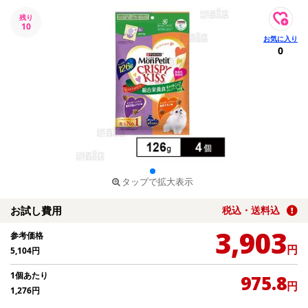
残り
10
0
タップで拡大表示
お試し費用
税込・送料込
3,903
参考価格
円
5,104
円
1個あたり
975.8
円
1,276
円