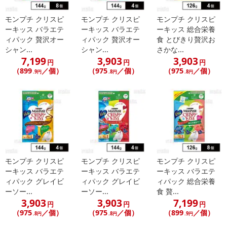
こちらの情報は
2026年07月09日
時点での情報となります。
モンプチ クリスピ
モンプチ クリスピ
モンプチ クリスピ
ーキッス バラエテ
ーキッス バラエテ
ーキッス 総合栄養
ィパック 贅沢オー
ィパック 贅沢オー
食 とびきり贅沢お
シャン...
シャン...
さかな...
7,199
3,903
3,903
円
円
円
（899
／個）
（975
／個）
（975
／個）
.9円
.8円
.8円
モンプチ クリスピ
モンプチ クリスピ
モンプチ クリスピ
ーキッス バラエテ
ーキッス バラエテ
ーキッス バラエテ
ィパック グレイビ
ィパック グレイビ
ィパック 総合栄養
ーソー...
ーソー...
食 贅...
3,903
3,903
7,199
円
円
円
（975
／個）
（975
／個）
（899
／個）
.8円
.8円
.9円