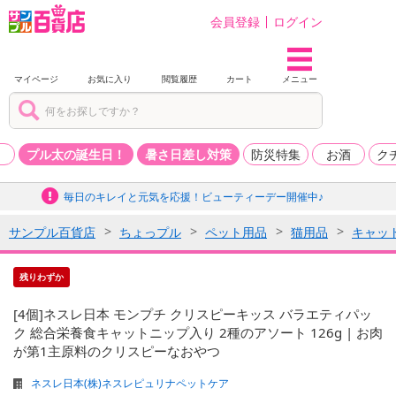
会員登録
ログイン
マイページ
お気に入り
閲覧履歴
カート
メニュー
品
プル太の誕生日！
暑さ日差し対策
防災特集
お酒
ク
毎日のキレイと元気を応援！ビューティーデー開催中♪
サンプル百貨店
ちょっプル
ペット用品
猫用品
キャッ
残りわずか
[4個]ネスレ日本 モンプチ クリスピーキッス バラエティパッ
ク 総合栄養食キャットニップ入り 2種のアソート 126g | お肉
が第1主原料のクリスピーなおやつ
ネスレ日本(株)ネスレピュリナペットケア