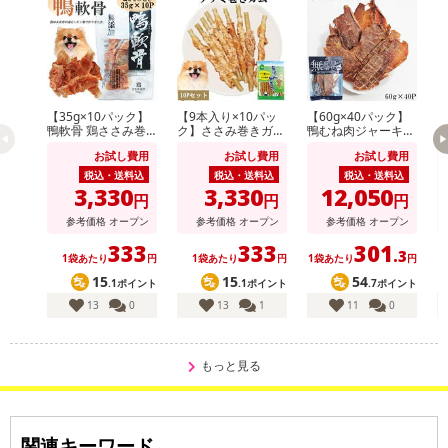
【35g×10パック】
【9本入り×10パッ
【60g×40パック】
【
鴨軟骨 鶏ささみ巻
ク】ささみ巻きガム
鴨むね肉ジャーキー
ァ
き ITFC
全犬種用 ITFC
ITFC
ツ
お試し費用
お試し費用
お試し費用
型
税込・送料込
税込・送料込
税込・送料込
3,330
3,330
12,050
円
円
円
参考価格
オープン
参考価格
オープン
参考価格
オープン
333
333
301
.3
1袋あたり
円
1袋あたり
円
1袋あたり
円
15
15
54
.1ポイント
.1ポイント
.7ポイント
13
0
13
1
11
0
もっと見る
関連キーワード