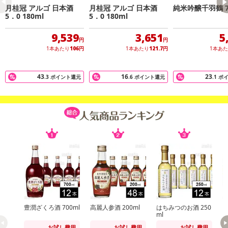
あらかじめご了承いただいた上でお申込みください。なお、本理由
月桂冠 アルゴ 日本酒
月桂冠 アルゴ 日本酒
純米吟醸千羽鶴 7
によるお申込み後のキャンセル・返品交換は対応いたしかねます。
5．0 180ml
5．0 180ml
9,539
3,651
5
【お支払いについて】
円
円
1本あたり
106
円
1本あたり
121.7
円
1本あ
※送料はお試し費用に含まれております。
※d払い、PayPay、au PAY、au PAY(auかんたん決済)、ソフトバン
クまとめて支払い、楽天ペイ、メルペイ、AEON Pay、Amazon Pa
43
16
23
.3
ポイント還元
.6
ポイント還元
.1
ポ
yでお支払いの場合、決済のため外部サイトへ遷移します。
※予約商品は決済手段ごとに定められた決済期限日にお支払いを完
了することがございます。ご了承いただいたうえでお申し込みくだ
さい。
発送日カレンダー
豊潤ざくろ酒 700ml
高麗人参酒 200ml
はちみつのお酒 250
n
ml
ー
ー
お試し費用
お試し費用
お試し費用