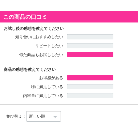
原産国(最終加工地):
日本
この商品の口コミ
栄養成分表示:
(100mLあたり)1.熱量67kcal、2.たんぱく質0.4g、3.脂質0g、4.炭水化物9.5g、
5.食塩相当量0g
お試し後の感想を教えてください
酒類区分:
清酒
知り合いにおすすめしたい
リピートしたい
似た商品もお試ししたい
商品の感想を教えてください
お得感がある
味に満足している
内容量に満足している
並び替え：