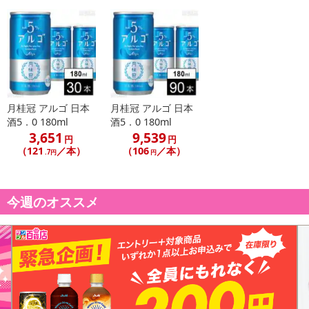
月桂冠 アルゴ 日本
月桂冠 アルゴ 日本
酒5．0 180ml
酒5．0 180ml
3,651
9,539
円
円
（121
／本）
（106
／本）
.7円
円
今週のオススメ