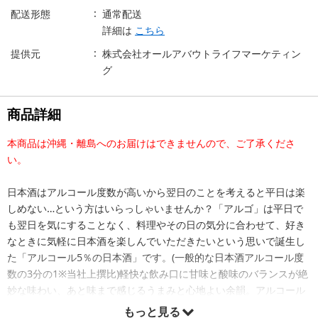
配送形態
通常配送
詳細は
こちら
提供元
株式会社オールアバウトライフマーケティン
グ
商品詳細
本商品は沖縄・離島へのお届けはできませんので、ご了承くださ
い。
日本酒はアルコール度数が高いから翌日のことを考えると平日は楽
しめない…という方はいらっしゃいませんか？「アルゴ」は平日で
も翌日を気にすることなく、料理やその日の気分に合わせて、好き
なときに気軽に日本酒を楽しんでいただきたいという思いで誕生し
た「アルコール5％の日本酒」です。(一般的な日本酒アルコール度
数の3分の1※当社上撰比)軽快な飲み口に甘味と酸味のバランスが絶
妙な味わい、あと味まで感じるうまみと心地よい余韻。アルコール
度数が5％で、爽快感と奥行きのある味わいを感じていただけます。
もっと見る