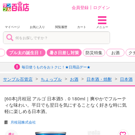
会員登録
ログイン
マイページ
お気に入り
閲覧履歴
カート
メニュー
品
プル太の誕生日！
暑さ日差し対策
防災特集
お酒
ク
毎日使うものをおトクに！★日用品デー★
サンプル百貨店
ちょっプル
お酒
日本酒・焼酎
日本酒
[60本]月桂冠 アルゴ 日本酒5．0 180ml | 爽やかでフルーテ
ィな味わい。平日でも翌日を気にすることなく好きな時に気
軽に楽しめる日本酒。
月桂冠株式会社
残り