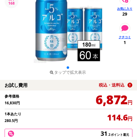
168
29
1
タップで拡大表示
お試し費用
税込・送料込
6,872
参考価格
円
16,830
円
1本あたり
114.6
円
280.5
円
31
.2
ポイント還元