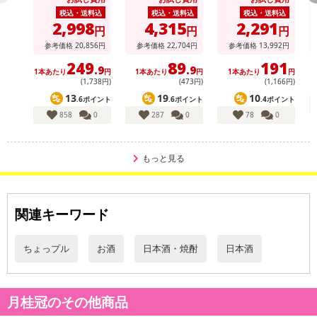
税込・送料込
税込・送料込
税込・送料込
2,998
4,315
2,291
円
円
円
参考価格
20,856
円
参考価格
22,704
円
参考価格
13,992
円
休業日
249
89
191
.9
.9
1本あたり
円
1本あたり
円
1本あたり
円
(1,738円)
(473円)
(1,166円)
■
その他共通および商品カテゴリー別注意事項（※必ずご確認くだ
13
19
10
.6ポイント
.6ポイント
.4ポイント
さい）
858
0
287
0
78
0
こちらの情報は
2026年07月09日
時点での情報となります。
もっと見る
関連キーワード
ちょっプル
お酒
日本酒・焼酎
日本酒
月桂冠のその他商品