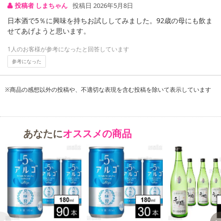
投稿者 しまちゃん
投稿日 2026年5月8日
日本酒で5％に興味を持ちお試ししてみました。92歳の母にも飲ま
せてあげようと思います。
1人のお客様が参考になったと回答しています
参考になった
注意事項
※商品の感想以外の投稿や、不適切な表現を含む投稿を除いて表示しています
【キャンセルについて】
※お申込み後のキャンセルはお受けできません。
あなたに
オススメの商品
記載されている内容を必ずご確認いただき、お届けする商品セット
にご納得いただきましたうえでお申し込みください。
※パッケージ変更や商品リニューアル(成分など含む)等により、参考
の掲載画像や画像内のバーコードなど、お届け商品と多少異なる場
合がございます。
また、[新たな加工食品の原料原産地表示制度]の経過措置期間の終
了により、商品詳細内に記載の原産国・原材料の表記が旧表記の場
合がございます。