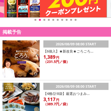
掲載予告
2026/08/09 08:00 START
【6個入】★新改良★ごろごろ...
1,389
円
（231.5円／個）
2026/08/09 08:00 START
【4種/計8袋】厳選おつまみ...
3,117
円
（389.7円／袋）