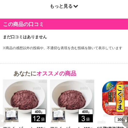
もっと見る
この商品の口コミ
※商品の感想以外の投稿や、不適切な表現を含む投稿を除いて表示しています
※こちらの商品は、沖縄・離島地域またはクール便でのお届けが出
来ない地域の方は、お申込みいただけませんので、ご了承ください
ませ。
あなたに
オススメの商品
厳しい自然環境で育つため、ストレスと戦うための物質を蓄える性
質をもっているアサイー。多くの栄養を含んでおり、その栄養価の
高さから
“神様がくれた果物”と呼ばれているスーパーフルーツです。
注意事項: