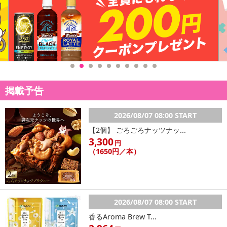
さい。
発送日カレンダー
掲載予告
2026/08/07 08:00 START
【2個】 ごろごろナッツナッ...
3,300
円
休業日
（1650円／本）
■
その他共通および商品カテゴリー別注意事項（※必ずご確認くだ
さい）
2026/08/07 08:00 START
こちらの情報は
2026年07月09日
時点での情報となります。
香るAroma Brew T...