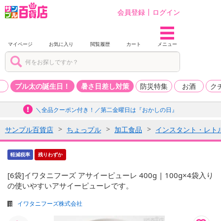
会員登録
ログイン
マイページ
お気に入り
閲覧履歴
カート
メニュー
品
プル太の誕生日！
暑さ日差し対策
防災特集
お酒
ク
＼全品クーポン付き！／第二金曜日は『おかしの日』
サンプル百貨店
ちょっプル
加工食品
インスタント・レト
軽減税率
残りわずか
[6袋]イワタニフーズ アサイーピューレ 400g | 100g×4袋入り
の使いやすいアサイーピューレです。
イワタニフーズ株式会社