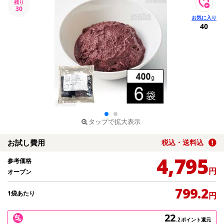
残り
30
40
タップで拡大表示
お試し費用
税込・送料込
4,795
参考価格
円
オープン
799.2
1袋あたり
円
22
.2
ポイント還元