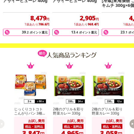
アサイーピューレ 400g
アサイーピューレ 400g
[冷蔵]東海漬物 
お皿など容器に移し、冷蔵庫で解凍してください。
キムチ 300g×6
※液漏れの可能性がございます。
8,479
2,905
4
円
円
1袋あたり
706.6
円
1袋あたり
968.4
円
1個あ
39
13
23
.2
ポイント還元
.4
ポイント還元
.1
ポ
じっくりコトコト
2種のグリル＆彩り
2種のグリル＆彩り
k
こんがりパン 3種セ
野菜カレー 330g
野菜カレー 330g
ット ( 濃厚コーンポ
お試し費用
お試し費用
お試し費用
タージュ / 濃厚かぼ
ちゃポタージュ / 濃
税込・送料込
税込・送料込
税込・送料込
厚クラムポタージュ
3,847
4,965
3,058