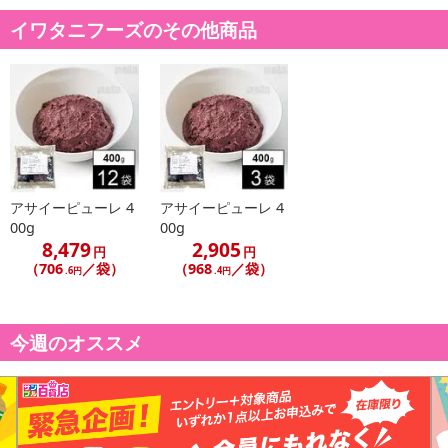
※お申込み後のキャンセルはお受けできません。
イワタニフーズのその他商品
記載されている内容を必ずご確認いただき、お届けする商品セット
にご納得いただきましたうえでお申し込みください。
※パッケージ変更や商品リニューアル(成分など含む)等により、参考
の掲載画像や画像内のバーコードなど、お届け商品と多少異なる場
合がございます。
また、[新たな加工食品の原料原産地表示制度]の経過措置期間の終
了により、商品詳細内に記載の原産国・原材料の表記が旧表記の場
合がございます。
アサイーピューレ 4
アサイーピューレ 4
あらかじめご了承いただいた上でお申込みください。なお、本理由
00g
00g
によるお申込み後のキャンセル・返品交換は対応いたしかねます。
8,479
2,905
円
円
（706
／袋）
（968
／袋）
.6円
.4円
【お支払いについて】
※送料はお試し費用に含まれております。
※d払い、PayPay、au PAY、au PAY(auかんたん決済)、ソフトバン
今週のオススメ
クまとめて支払い、楽天ペイ、メルペイ、AEON Pay、Amazon Pa
yでお支払いの場合、決済のため外部サイトへ遷移します。
※予約商品は決済手段ごとに定められた決済期限日にお支払いを完
了することがございます。ご了承いただいたうえでお申し込みくだ