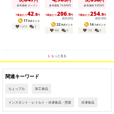
円
円
円
)
参考価格
オープン
参考価格
19,699
円
参考価格
9,850
円
42
206
254
.8
.9
.9
1食あたり
円
1袋あたり
円
1袋あたり
円
1
(820
.8
円)
(820
.9
円)
17
.8ポイント
22
14
.9ポイント
.1ポイント
1,614
3
466
0
153
0
注意事項
※こちらの商品は、沖縄・離島地域またはクール便でのお届けが出
来ない地域の方は、お申込みいただけませんので、ご了承ください
もっと見る
ませ。
※配送時に、ご不在でお受け取りいただけなかった場合、通常より
保管期間が短くなっておりますので、お早目に配送業者へ再配達を
関連キーワード
ご連絡ください。
※保管期間切れにより返送となった場合は、配送元に返送となりま
す。お申込みは、キャンセル返金とさせていただきます。
ちょっプル
加工食品
※クロネコメンバーズへご登録いただきましても「再配達依頼・お
届け日変更」をお受けが出来ません。
インスタント・レトルト・冷凍食品・惣菜
冷凍食品
【キャンセルについて】