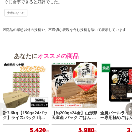
ぐに食事できると好評でした。
参考になった
※商品の感想以外の投稿や、不適切な表現を含む投稿を除いて表示しています
あなたに
オススメの商品
注意事項
【キャンセルについて】
※お申込み後のキャンセルはお受けできません。
記載されている内容を必ずご確認いただき、お届けする商品セット
計3.6kg【150g×24パッ
【約200g×24食】山形県
全農パールライス
にご納得いただきましたうえでお申し込みください。
ク】ライスパック 山形
天童産 パック ごはん 約
ー専用極めごはん 
※パッケージ変更や商品リニューアル(成分など含む)等により、参考
つや姫・玄米ごはん
200g×24食 王将一膳
×12個
の掲載画像や画像内のバーコードなど、お届け商品と多少異なる場
5,420
5,980
3
円
円