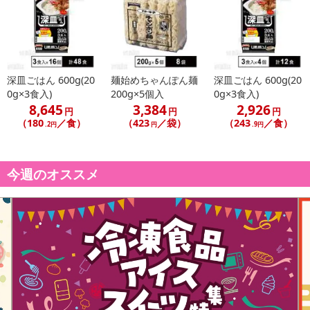
深皿ごはん 600g(20
麺始めちゃんぽん麺
深皿ごはん 600g(20
0g×3食入)
200g×5個入
0g×3食入)
8,645
3,384
2,926
円
円
円
（180
／食）
（423
／袋）
（243
／食）
.2円
円
.9円
今週のオススメ