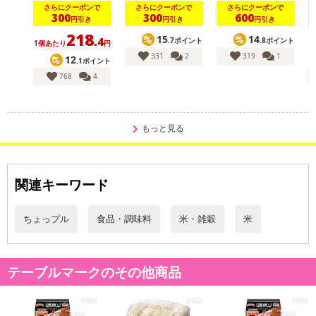
さらにクーポンで
さらにクーポンで
さらにクーポンで
300
300
600
円引き
円引き
円引き
218
15
14
.4
.7ポイント
.8ポイント
1個あたり
円
331
2
319
1
12
.1ポイント
768
4
休業日
もっと見る
■
その他共通および商品カテゴリー別注意事項（※必ずご確認くだ
さい）
関連キーワード
こちらの情報は
2026年07月09日
時点での情報となります。
ちょっプル
食品・調味料
米・雑穀
米
テーブルマークのその他商品