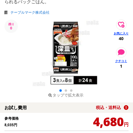
られるパックごはん。
テーブルマーク株式会社
残り
0
40
1
タップで拡大表示
お試し費用
税込・送料込
4,680
参考価格
円
8,035
円