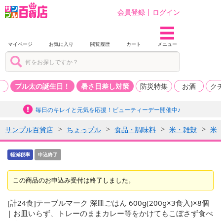
会員登録
ログイン
マイページ
お気に入り
閲覧履歴
カート
メニュー
品
プル太の誕生日！
暑さ日差し対策
防災特集
お酒
ク
毎日のキレイと元気を応援！ビューティーデー開催中♪
サンプル百貨店
ちょっプル
食品・調味料
米・雑穀
米
軽減税率
申込終了
この商品のお申込み受付は終了しました。
[計24食]テーブルマーク 深皿ごはん 600g(200g×3食入)×8個
| お皿いらず、トレーのままカレー等をかけてもこぼさず食べ