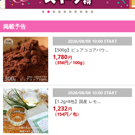
掲載予告
2026/08/08 10:00 START
【500g】ピュアココアパウ...
1,780
円
（356円／100g）
2026/08/08 10:00 START
【1.2g×8包】国産 レモ...
1,232
円
（154円／包）