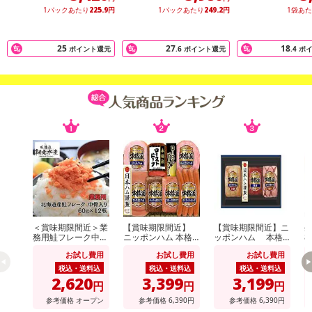
合がございます。
1パックあたり
225.9
円
1パックあたり
249.2
円
1袋あ
また、[新たな加工食品の原料原産地表示制度]の経過措置期間の終
了により、商品詳細内に記載の原産国・原材料の表記が旧表記の場
25
27
18
ポイント還元
.6
ポイント還元
.4
ポ
合がございます。
あらかじめご了承いただいた上でお申込みください。なお、本理由
によるお申込み後のキャンセル・返品交換は対応いたしかねます。
【お支払いについて】
※送料はお試し費用に含まれております。
※d払い、PayPay、au PAY、au PAY(auかんたん決済)、ソフトバン
クまとめて支払い、楽天ペイ、メルペイ、AEON Pay、Amazon Pa
yでお支払いの場合、決済のため外部サイトへ遷移します。
※予約商品は決済手段ごとに定められた決済期限日にお支払いを完
了することがございます。ご了承いただいたうえでお申し込みくだ
＜賞味期限間近＞業
【賞味期限間近】
【賞味期限間近】ニ
生
さい。
務用鮭フレーク中骨
ニッポンハム 本格
ッポンハム 本格
8
入り 60g×12個
派ギフト(NRB-54)
派ギフト(NH-513)
お試し費用
お試し費用
お試し費用
発送日カレンダー
税込・送料込
税込・送料込
税込・送料込
2,620
3,399
3,199
円
円
円
参考価格
オープン
参考価格
6,390
円
参考価格
6,390
円