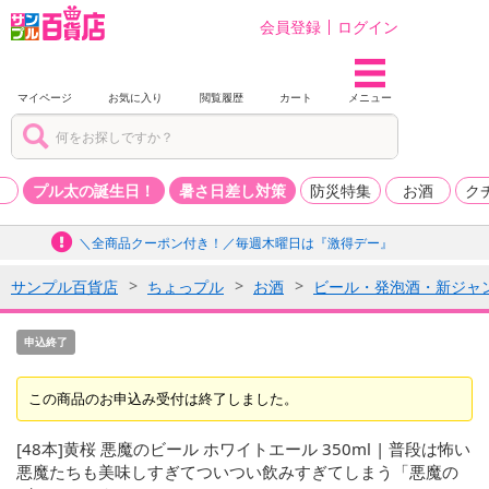
会員登録
ログイン
マイページ
お気に入り
閲覧履歴
カート
メニュー
品
プル太の誕生日！
暑さ日差し対策
防災特集
お酒
ク
＼全商品クーポン付き！／毎週木曜日は『激得デー』
サンプル百貨店
ちょっプル
お酒
ビール・発泡酒・新ジャ
申込終了
この商品のお申込み受付は終了しました。
[48本]黄桜 悪魔のビール ホワイトエール 350ml | 普段は怖い
悪魔たちも美味しすぎてついつい飲みすぎてしまう「悪魔の