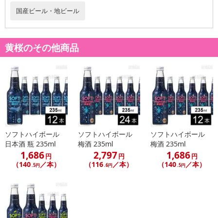
国産ビール・地ビール
黄桜のその他商品
ソフトハイボール
ソフトハイボール
ソフトハイボール
日本酒 瓶 235ml
梅酒 235ml
梅酒 235ml
1,686
2,797
1,686
円
円
円
（140
／本）
（116
／本）
（140
／本）
.5円
.6円
.5円