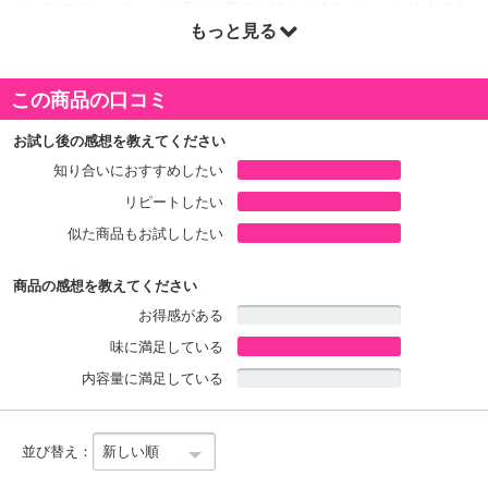
ホップのフルーティーな香りや苦みも味わえる白ビールに仕上げま
もっと見る
した。
原産国(最終加工地):
日本
この商品の口コミ
種類区分:
ビール
アルコール度数:
5%
お試し後の感想を教えてください
対象年齢:
20歳以上
知り合いにおすすめしたい
リピートしたい
似た商品もお試ししたい
商品の感想を教えてください
お得感がある
味に満足している
内容量に満足している
並び替え：