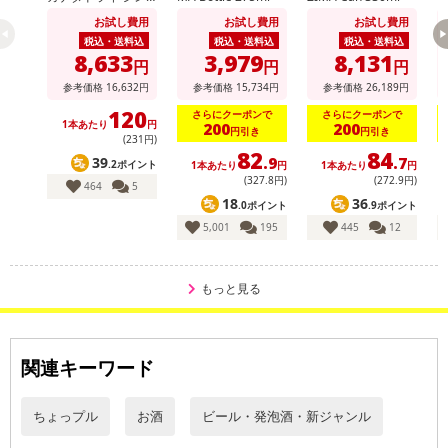
ジャーハイボール 3
お試し費用
お試し費用
お試し費用
50ml
税込・送料込
税込・送料込
税込・送料込
8,633
3,979
8,131
円
円
円
参考価格
16,632
円
参考価格
15,734
円
参考価格
26,189
円
120
さらにクーポンで
さらにクーポンで
1本あたり
円
200
200
円引き
円引き
(231円)
82
84
休業日
39
.9
.7
.2ポイント
1本あたり
円
1本あたり
円
1
(327
.8
円)
(272
.9
円)
464
5
18
36
.0ポイント
.9ポイント
■
その他共通および商品カテゴリー別注意事項（※必ずご確認くだ
5,001
195
445
12
さい）
こちらの情報は
2026年07月09日
時点での情報となります。
もっと見る
関連キーワード
ちょっプル
お酒
ビール・発泡酒・新ジャンル