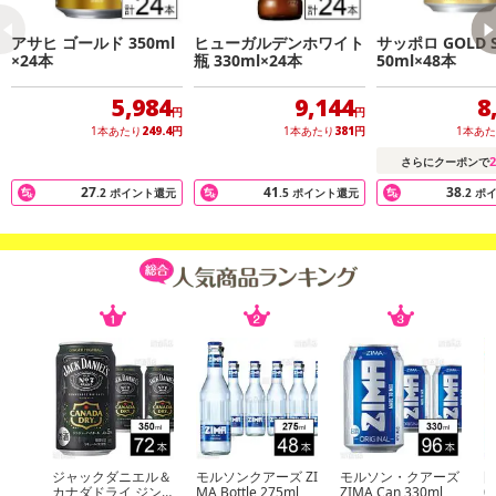
合がございます。
また、[新たな加工食品の原料原産地表示制度]の経過措置期間の終
アサヒ ゴールド 350ml
ヒューガルデンホワイト
サッポロ GOLD S
了により、商品詳細内に記載の原産国・原材料の表記が旧表記の場
×24本
瓶 330ml×24本
50ml×48本
合がございます。
5,984
9,144
8
あらかじめご了承いただいた上でお申込みください。なお、本理由
円
円
によるお申込み後のキャンセル・返品交換は対応いたしかねます。
1本あたり
249.4
円
1本あたり
381
円
1本あ
2
さらにクーポンで
【お支払いについて】
27
41
38
.2
ポイント還元
.5
ポイント還元
.2
ポ
※送料はお試し費用に含まれております。
※d払い、PayPay、au PAY、au PAY(auかんたん決済)、ソフトバン
クまとめて支払い、楽天ペイ、メルペイ、AEON Pay、Amazon Pa
yでお支払いの場合、決済のため外部サイトへ遷移します。
※予約商品は決済手段ごとに定められた決済期限日にお支払いを完
了することがございます。ご了承いただいたうえでお申し込みくだ
さい。
発送日カレンダー
ジャックダニエル＆
モルソンクアーズ ZI
モルソン・クアーズ
國
カナダドライ ジン
MA Bottle 275ml
ZIMA Can 330ml
0