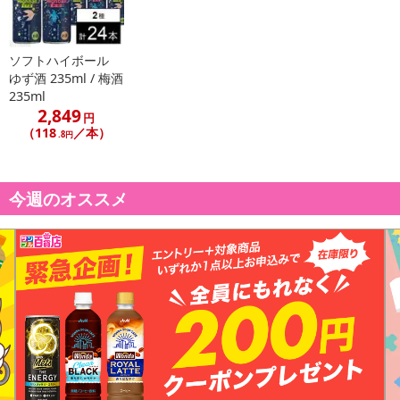
ソフトハイボール
ゆず酒 235ml / 梅酒
235ml
2,849
円
（118
／本）
.8円
今週のオススメ