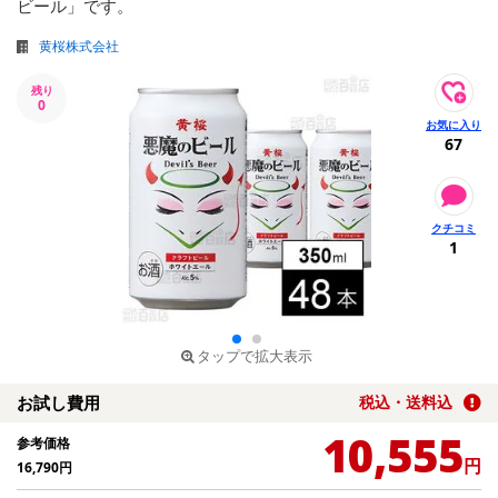
ビール」です。
黄桜株式会社
残り
0
67
1
タップで拡大表示
お試し費用
税込・送料込
10,555
参考価格
円
16,790
円