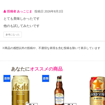
投稿者 あっこじま
投稿日 2026年8月2日
とても美味しかったです
他のも試してみたいです
参考になった
※商品の感想以外の投稿や、不適切な表現を含む投稿を除いて表示しています
注意事項
あなたに
オススメの商品
【キャンセルについて】
※お申込み後のキャンセルはお受けできません。
記載されている内容を必ずご確認いただき、お届けする商品セット
にご納得いただきましたうえでお申し込みください。
※パッケージ変更や商品リニューアル(成分など含む)等により、参考
の掲載画像や画像内のバーコードなど、お届け商品と多少異なる場