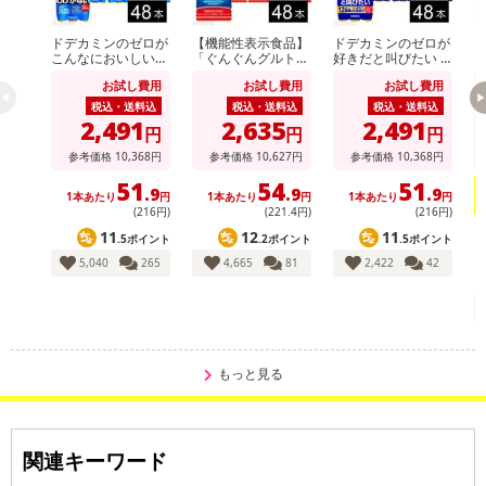
了により、商品詳細内に記載の原産国・原材料の表記が旧表記の場
合がございます。
ドデカミンのゼロが
【機能性表示食品】
ドデカミンのゼロが
ア
あらかじめご了承いただいた上でお申込みください。なお、本理由
こんなにおいしいわ
「ぐんぐんグルトα
好きだと叫びたい P
ス
けがない PET 500ml
快眠・快腸ケア」PE
ET 500ml
0
によるお申込み後のキャンセル・返品交換は対応いたしかねます。
お試し費用
お試し費用
お試し費用
T 500ml
ー
税込・送料込
税込・送料込
税込・送料込
2,491
2,635
2,491
【お支払いについて】
円
円
円
※送料はお試し費用に含まれております。
参考価格
10,368
円
参考価格
10,627
円
参考価格
10,368
円
※d払い、PayPay、au PAY、au PAY(auかんたん決済)、ソフトバン
51
54
51
.9
.9
.9
1本あたり
円
1本あたり
円
1本あたり
円
クまとめて支払い、楽天ペイ、メルペイ、AEON Pay、Amazon Pa
(216円)
(221
.4
円)
(216円)
yでお支払いの場合、決済のため外部サイトへ遷移します。
11
12
11
.5ポイント
.2ポイント
.5ポイント
1
※予約商品は決済手段ごとに定められた決済期限日にお支払いを完
5,040
265
4,665
81
2,422
42
了することがございます。ご了承いただいたうえでお申し込みくだ
さい。
発送日カレンダー
もっと見る
関連キーワード