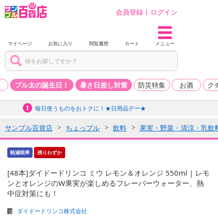
会員登録
ログイン
マイページ
お気に入り
閲覧履歴
カート
メニュー
品
プル太の誕生日！
暑さ日差し対策
防災特集
お酒
ク
毎日使うものをおトクに！★日用品デー★
サンプル百貨店
ちょっプル
飲料
果実・野菜・清涼・乳飲
軽減税率
残りわずか
[48本]ダイドードリンコ ミウ レモン＆オレンジ 550ml | レモ
ンとオレンジのW果実が楽しめるフレーバーウォーター、熱
中症対策にも！
ダイドードリンコ株式会社