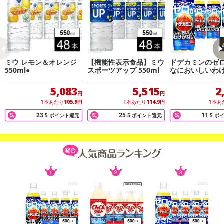
ミウ レモン＆オレンジ
【機能性表示食品】ミウ
ドデカミンのゼ
550ml●
スポーツアップ 550ml
なにおいしいわ
PET 500ml
5,083
5,515
2
円
円
1本あたり
105.9
円
1本あたり
114.9
円
1本あ
注意事項
23
25
11
.5
ポイント還元
.5
ポイント還元
.5
ポ
【キャンセルについて】
※お申込み後のキャンセルはお受けできません。
記載されている内容を必ずご確認いただき、お届けする商品セット
にご納得いただきましたうえでお申し込みください。
※パッケージ変更や商品リニューアル(成分など含む)等により、参考
の掲載画像や画像内のバーコードなど、お届け商品と多少異なる場
合がございます。
また、[新たな加工食品の原料原産地表示制度]の経過措置期間の終