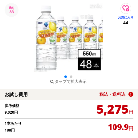
残り
83
44
タップで拡大表示
お試し費用
税込・送料込
5,275
参考価格
円
9,020
円
1本あたり
109.9
円
188
円