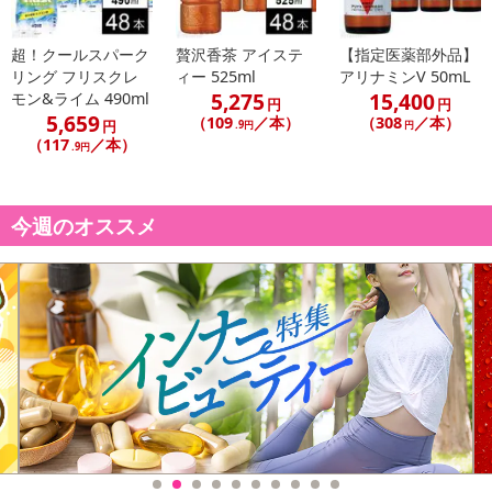
超！クールスパーク
贅沢香茶 アイステ
【指定医薬部外品】
リング フリスクレ
ィー 525ml
アリナミンV 50mL
5,275
15,400
モン&ライム 490ml
円
円
5,659
（109
／本）
（308
／本）
円
.9円
円
（117
／本）
.9円
今週のオススメ