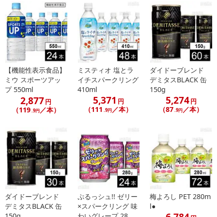
【機能性表示食品】
ミスティオ 塩とラ
ダイドーブレンド
ミウ スポーツアッ
イチスパークリング
デミタスBLACK 缶
プ 550ml
410ml
150g
5,371
5,274
2,877
円
円
円
（111
／本）
（87
／本）
（119
／本）
.9円
.9円
.9円
ダイドーブレンド
ぷるっシュ!! ゼリー
梅よろし PET 280m
デミタスBLACK 缶
×スパークリング 味
l●
6,784
150g
わいグレープ 28...