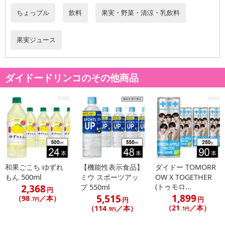
ちょっプル
飲料
果実・野菜・清涼・乳飲料
果実ジュース
休業日
ダイドードリンコのその他商品
■
その他共通および商品カテゴリー別注意事項（※必ずご確認くだ
さい）
こちらの情報は
2026年07月09日
時点での情報となります。
和果ごこち ゆずれ
【機能性表示食品】
ダイドー TOMORR
もん 500ml
ミウ スポーツアッ
OW X TOGETHER
2,368
(トゥモロ...
プ 550ml
円
1,899
5,515
（98
／本）
円
円
.7円
（21
／本）
（114
／本）
.1円
.9円