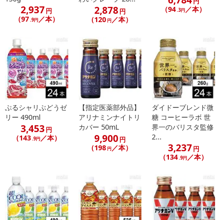
円
2,937
2,878
（94
／本）
円
円
.3円
（97
／本）
（120
／本）
.9円
円
ぷるシャリぶどうゼ
【指定医薬部外品】
ダイドーブレンド微
リー 490ml
アリナミンナイトリ
糖 コーヒーラボ 世
3,453
カバー 50mL
界一のバリスタ監修
円
9,900
2...
（143
／本）
円
.9円
3,237
（198
／本）
円
円
（134
／本）
.9円