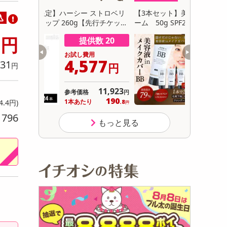
初回トライアル
 ストロベリ
【3本セット】美容液inメイクカバーBBクリ
【170g×
込
サ
先行チケット
ーム 50g SPF24 PA++
3
円
供数 20
提供数 685
用
お試し費用
577
1,699
31
円
円
円
11,923
オープン
参考価格
円
190
566
り
1本あたり
.8
.4
4.4円)
円
円
796
り
もっと見る