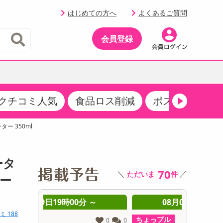
はじめての方へ
よくあるご質問
会員登録
クチコミ人気
食品ロス削減
ポストにお届け
イベント
・サプリメント
品
・収納・寝具
マタニティ
ケア
イベント最新情報（RSPほか）
ー 350ml
その他 食品
製菓・製パン材料
飲料ギフト
生活雑貨
メンズ
AV機器
クーポン
その他 お菓子・スイーツ
その他 飲料
スポーツ・アウトドア用品
ベビー・キッズ
その他 家電
ータ
商品限定クーポン
70
＼
／
ただいま
件
介護用品
レッグウェア
レー
その他 キッチン・日用品
その他 ファッション
サンプリング
 ～
08月09日20時00分 ～
0
ミ 188
抽選サンプル
ちょっプル
ちょっプ
0
0
0
0