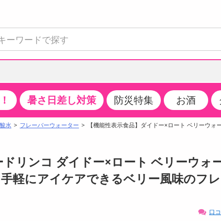
！
暑さ日差し対策
防災特集
お酒
て見る
特設コーナー
食品・調味料
生鮮食品
お菓子
アイス・スイーツ
飲料
お酒
洗剤
キッチン・日用品
健康・ダイエット
医薬品・医薬部外
インテリア・家具
ファッション
家電
ベビー・キッズ・
ペット用品
加工食品
ヘアケア・ボディ
ビューティーケア
特集一覧
酸水
フレーバーウォーター
【機能性表示食品】ダイドー×ロート ベリーウォータ
全国うまいもの博
米・雑穀
肉・肉加工品
スナック菓子
アイスクリーム・シャーベット
水・ミネラルウォーター・炭酸水
ビール・発泡酒・新ジャンル
キッチン・台所用洗剤
掃除用具
健康食品・飲料
第二類医薬品
収納用品
トップス
生活家電
ベビーおむつ・トイレ用品
犬用品
カップ麺・乾麺・パスタ
ヘアケア・スタイリング
スキンケア・基礎化粧品
クチコミで選ばれた人気商品
パン・シリアル・コーンフレーク
魚介類・シーフード・水産加工品
クッキー・クラッカー
ケーキ・スイーツ
お茶・紅茶（ソフトドリンク）
ワイン
洗濯用洗剤・柔軟剤・漂白剤
洗濯用品
ダイエット
指定第二類医薬品
寝具・布団
ボトムス
キッチン家電
授乳グッズ
猫用品
インスタント・レトルト・冷凍食品・惣菜
ボディケア
ベースメイク・メイクアップ・ネイル
ードリンコ ダイドー×ロート ベリーウォ
チーズ・ヨーグルト・乳製品・卵
フルーツ・果物・果物加工品
キャンディ・ガム・タブレット
お菓子・スイーツギフト
コーヒー（ソフトドリンク）
日本酒・焼酎
バス・お風呂用洗剤
トイレ・バス用品
サプリメント
第三類医薬品
マット・カーペット・クッション
シューズ
冷房・暖房器具・空調
食事グッズ
その他 ペット用品
ナチュラル・オーガニックコスメ
ながら手軽にアイケアできるベリー風味のフ
ポイント
調味料・ドレッシング・油
野菜・きのこ
せんべい・米菓
果実・野菜・清涼・乳飲料
洋酒・リキュール
トイレ用洗剤
タオル
美容サプリメント・ドリンク
医薬部外品
テーブル・デスク・カウンター
バッグ
美容・健康家電
ベビー用品・雑貨
香水・アロマ
08月09日19時00分 ～
08月09日19時00分
ポイント履歴
缶詰・瓶詰・ジャム・はちみつ
ミールキット
チョコレート
トクホ
果実酒・梅酒
住居用洗剤
日用品
スポーツサプリメント・ドリンク
チェア・ソファ
財布・小物
パソコン・プリンター・パソコン周辺機器
家具・寝具
口コ
っプル
ちょっプル
ちょっプルポイントとは？
0
0