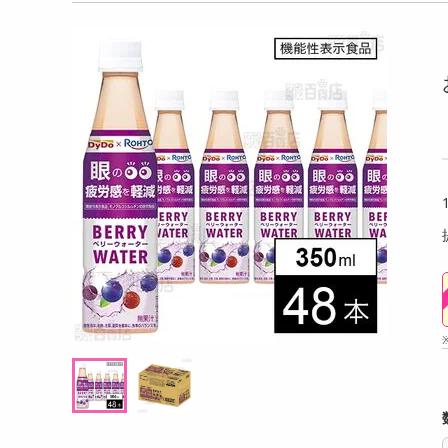
洗剤
ーム（抹茶）宇治
【30個】黄身のしずくバーム（ココア）ほ
【日替
キッチン・日用品
ろ苦さと卵の甘みが絶妙
イズ】
ルパー
ヘアケア・ボディケア
提供数 300
提供数 300
ビューティーケア
試し費用
お試し費用
6,124
16,124
円
円
健康・ダイエット・サプリメント
医薬品・医薬部外品
オープン
オープン
考価格
参考価格
インテリア・家具・収納・寝具
537
537
個あたり
1個あたり
.5
.5
円
円
ファッション
家電
ベビー・キッズ・マタニティ
ペット用品
クーポン・資格・学習
掲載予告