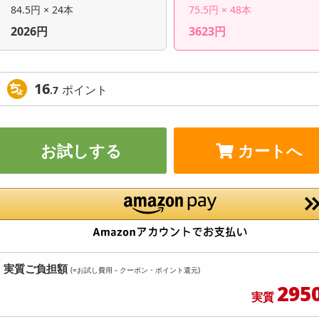
84.5円 × 24本
75.5円 × 48本
2026円
3623円
16
ポイント
.7
お試しする
カートへ
実質ご負担額
(=お試し費用－クーポン・ポイント還元)
295
実質