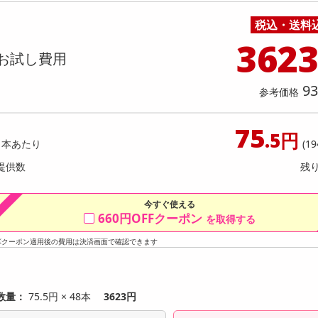
料理の素
ナッツ・ドライフルーツ
栄養ドリンク・エナジードリンク
チューハイ・カクテル
洗剤ギフト
ヘルスケア・衛生用品
健康グッズ
インテリア雑貨
時計
記録メディア・メモリーカード
マタニティ
わり数量限定】【シアーブルーLLサ
【日替わり数量限定】ハーシー
税込・送料
乾物・海苔・粉物
ゼリー・プリン
お茶・紅茶（茶葉）
ノンアルコール飲料
その他 洗剤
キッチン雑貨・食器・消耗品
アウトドア・イベント用品・DIY・工具
アクセサリー
その他 ベビー・キッズ・マタニティ
スマートフォン・携帯電話・タブレットアクセ
着た瞬間ひんやり快適 シールドクー
ーフレーバーシロップ 260g【
店舗
リー
362
カー【先行チケット利用NG】
利用NG】
カレー・シチュー
和菓子
コーヒー(豆・インスタント）
ビール・ワイン・お酒ギフト
調理器具・鍋・包丁
その他 インテリア・家具
ファッション雑貨
電池
提供数 50
提
お試し費用
店舗情報
食品ギフト
おつまみ
ココア・チョコレート飲料
その他 アルコール飲料
弁当箱・水筒・弁当グッズ
下着・ルームウェア
電球・蛍光灯・照明
お試し費用
お試し費
7,990
4,
93
円
参考価格
9,800
75
参考価格
参考価格
円
.5円
1本あた
1本あたり
(19
提供数
残
今すぐ使える
660円OFFクーポン
を取得する
※クーポン適用後の費用は決済画面で確認できます
数量：
75.5円 × 48本
3623円