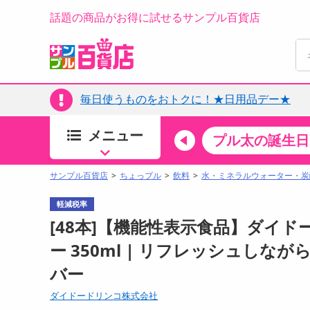
話題の商品がお得に試せるサンプル百貨店
毎日使うものをおトクに！★日用品デー★
メニュー
ちょっプルカテゴリ
キッチン・日用品
食品
プル太の誕生日
すべ
食品・調味料
サンプル百貨店
ちょっプル
飲料
水・ミネラルウォーター・炭
生鮮食品
軽減税率
加工食品
[48本]【機能性表示食品】ダイド
お菓子
ー 350ml | リフレッシュし
アイス・スイーツ
バー
飲料
00分 ～
08月10日08時00分 ～
ダイドードリンコ株式会社
お酒
ちょっプル
ちょ
0
0
0
0