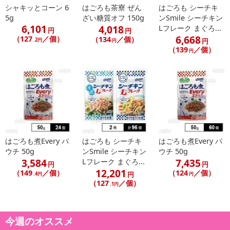
シャキッとコーン 6
はごろも茶寮 ぜん
はごろも シーチキ
5g
ざい糖質オフ 150g
ンSmile シーチキン
6,101
4,018
Lフレーク まぐろ...
円
円
6,668
（127
／個）
（134
／個）
.2円
円
円
（139
／個）
円
はごろも煮Every パ
はごろも シーチキ
はごろも煮Every パ
ウチ 50g
ンSmile シーチキン
ウチ 50g
3,584
7,435
Lフレーク まぐろ...
円
円
12,201
（149
／個）
（124
／個）
円
.4円
円
（127
／個）
.1円
今週のオススメ