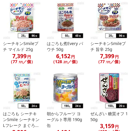
シーチキンSmileプ
はごろも煮Every パ
シーチキンSmileプ
チ マイルド 25g
ウチ 50g
チ 旨辛 25g
7,399
6,152
7,399
円
円
円
（77
／個）
（128
／個）
（77
／個）
.1円
.2円
.1円
はごろも シーチキ
朝からフルーツ ヨ
ぜんざい 糖質オフ 1
ンSmile シーチキン
ーグルト専用 190g
50g
3,159
Lフレーク まぐろ...
缶
円