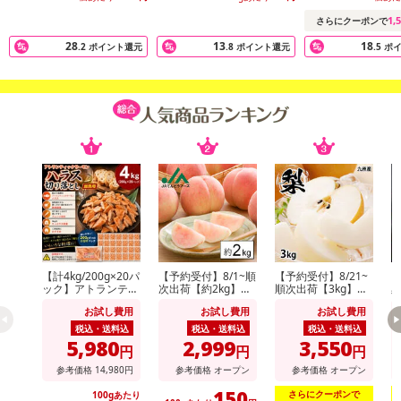
※送料はお試し費用に含まれております。
※d払い、PayPay、au PAY、au PAY(auかんたん決済)、ソフトバン
1,
さらにクーポンで
クまとめて支払い、楽天ペイ、メルペイ、AEON Pay、Amazon Pa
28
13
18
.2
ポイント還元
.8
ポイント還元
.5
ポ
yでお支払いの場合、決済のため外部サイトへ遷移します。
※予約商品は決済手段ごとに定められた決済期限日にお支払いを完
了することがございます。ご了承いただいたうえでお申し込みくだ
さい。
発送日カレンダー
【計4kg/200g×20パ
【予約受付】8/1~順
【予約受付】8/21~
【
ック】アトランティ
次出荷【約2kg】山
順次出荷【3kg】九
ックサーモンハラス
形県産白桃(品種・
州産 梨《個数・品
お試し費用
お試し費用
お試し費用
切り落とし
玉数おまかせ)※ご家
種おまかせ》(ご家
庭用
庭用)
税込・送料込
税込・送料込
税込・送料込
5,980
2,999
3,550
円
円
円
参考価格
14,980
円
参考価格
オープン
参考価格
オープン
休業日
150
さらにクーポンで
100gあたり