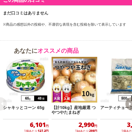
注意事項
※商品の感想以外の投稿や、不適切な表現を含む投稿を除いて表示しています
【キャンセルについて】
※お申込み後のキャンセルはお受けできません。
あなたに
オススメの商品
記載されている内容を必ずご確認いただき、お届けする商品セット
にご納得いただきましたうえでお申し込みください。
※パッケージ変更や商品リニューアル(成分など含む)等により、参考
の掲載画像や画像内のバーコードなど、お届け商品と多少異なる場
合がございます。
また、[新たな加工食品の原料原産地表示制度]の経過措置期間の終
了により、商品詳細内に記載の原産国・原材料の表記が旧表記の場
合がございます。
あらかじめご了承いただいた上でお申込みください。なお、本理由
シャキッとコーン 65g
【計10kg】産地厳選 つ
アーティチョーク 
によるお申込み後のキャンセル・返品交換は対応いたしかねます。
やつやたまねぎ
6,101
2,990
3
【お支払いについて】
円
円
1個あたり
127.2
円
1kgあたり
299
円
1個あ