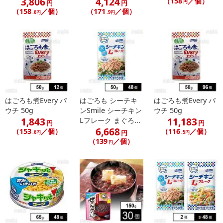
3,806
4,124
（158
／個）
円
円
円
（158
／個）
（171
／個）
.6円
.9円
はごろも煮Every パ
はごろも シーチキ
はごろも煮Every パ
ウチ 50g
ンSmile シーチキン
ウチ 50g
1,843
11,183
Lフレーク まぐろ...
円
円
6,668
（153
／個）
（116
／個）
円
.6円
.5円
（139
／個）
円