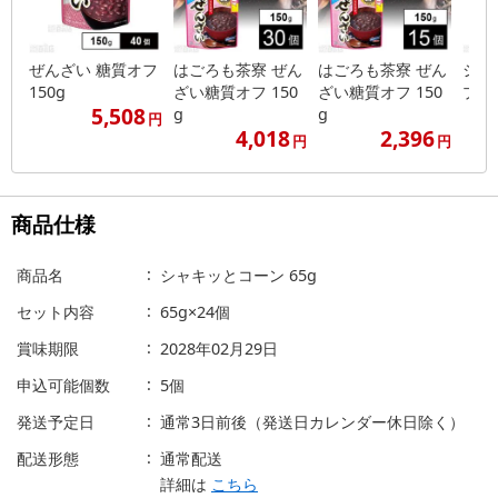
ぜんざい 糖質オフ
はごろも茶寮 ぜん
はごろも茶寮 ぜん
シー
150g
ざい糖質オフ 150
ざい糖質オフ 150
プチ 
5,508
g
g
円
4,018
2,396
円
円
商品仕様
商品名
シャキッとコーン 65g
セット内容
65g×24個
賞味期限
2028年02月29日
申込可能個数
5個
発送予定日
通常3日前後（発送日カレンダー休日除く）
配送形態
通常配送
詳細は
こちら