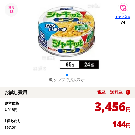
残り
13
74
タップで拡大表示
お試し費用
税込・送料込
3,456
参考価格
円
4,018
円
1個あたり
144
円
167.5
円