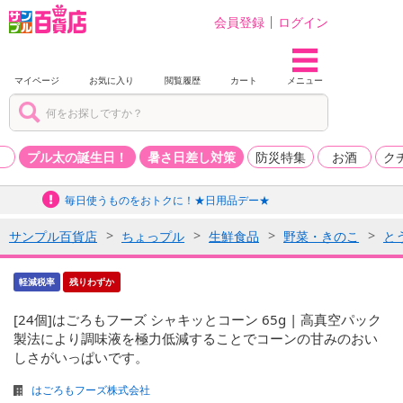
会員登録
ログイン
マイページ
お気に入り
閲覧履歴
カート
メニュー
品
プル太の誕生日！
暑さ日差し対策
防災特集
お酒
ク
毎日使うものをおトクに！★日用品デー★
サンプル百貨店
ちょっプル
生鮮食品
野菜・きのこ
と
軽減税率
残りわずか
[24個]はごろもフーズ シャキッとコーン 65g | 高真空パック
製法により調味液を極力低減することでコーンの甘みのおい
しさがいっぱいです。
はごろもフーズ株式会社