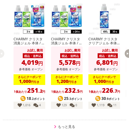
Payでお支払いの場合、決済のため外部サイトへ遷移します。
※予約商品は決済手段ごとに定められた決済期限日にお支払いを完
了することがございます。ご了承いただいたうえでお申し込みくだ
さい。
発送日カレンダー
CHARMY クリスタ
CHARMY クリスタ
CHARMY クリスタ
ブ
消臭ジェル 本体 / ク
消臭ジェル 本体 / ク
クリアジェル 本体 4
ラ
リアジェル 本体＆
リアジェル 本体＆
80g
ス
お試し費用
お試し費用
お試し費用
つめかえ用
つめかえ用
プ
税込・送料込
税込・送料込
税込・送料込
4,019
5,578
6,801
円
円
円
参考価格
オープン
参考価格
オープン
参考価格
オープン
さらにクーポンで
さらにクーポンで
さらにクーポンで
1,000
1,200
1,000
円引き
円引き
円引き
251
232
226
.2
.5
.7
1個あたり
円
1個あたり
円
1個あたり
円
18
25
30
.2ポイント
.3ポイント
.9ポイント
休業日
1,016
4
129
0
1,119
11
■
その他共通および商品カテゴリー別注意事項（※必ずご確認くだ
さい）
もっと見る