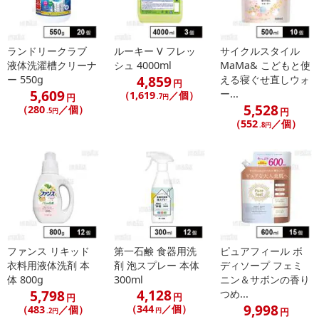
ランドリークラブ
ルーキー V フレッ
サイクルスタイル
液体洗濯槽クリーナ
シュ 4000ml
MaMa& こどもと使
4,859
ー 550g
える寝ぐせ直しウォ
円
5,609
ー...
（1,619
／個）
円
.7円
5,528
（280
／個）
円
.5円
（552
／個）
.8円
ファンス リキッド
第一石鹸 食器用洗
ピュアフィール ボ
衣料用液体洗剤 本
剤 泡スプレー 本体
ディソープ フェミ
体 800g
300ml
ニン＆サボンの香り
4,128
5,798
つめ...
円
円
9,998
（344
／個）
（483
／個）
円
円
.2円