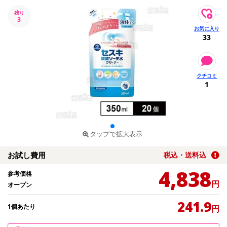
残り
3
33
1
タップで拡大表示
お試し費用
税込・送料込
4,838
参考価格
円
オープン
241.9
1個あたり
円