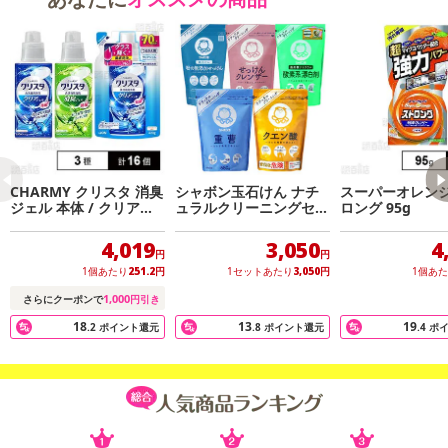
注意事項
【キャンセルについて】
※お申込み後のキャンセルはお受けできません。
記載されている内容を必ずご確認いただき、お届けする商品セット
にご納得いただきましたうえでお申し込みください。
※パッケージ変更や商品リニューアル(成分など含む)等により、参考
の掲載画像や画像内のバーコードなど、お届け商品と多少異なる場
CHARMY クリスタ 消臭
シャボン玉石けん ナチ
スーパーオレンジ
ジェル 本体 / クリアジ
ュラルクリーニングセッ
ロング 95g
合がございます。
ェル 本体＆つめかえ用
ト
また、[新たな加工食品の原料原産地表示制度]の経過措置期間の終
4,019
3,050
4
了により、商品詳細内に記載の原産国・原材料の表記が旧表記の場
円
円
1個あたり
251.2
円
1セットあたり
3,050
円
1個あ
合がございます。
1,000
あらかじめご了承いただいた上でお申込みください。なお、本理由
さらにクーポンで
円引き
によるお申込み後のキャンセル・返品交換は対応いたしかねます。
18
13
19
.2
ポイント還元
.8
ポイント還元
.4
ポ
【お支払いについて】
※送料はお試し費用に含まれております。
※d払い、PayPay、au PAY、au PAY（auかんたん決済）、ソフトバ
ンクまとめて支払い、楽天ペイ、メルペイ、AEON Pay、Amazon