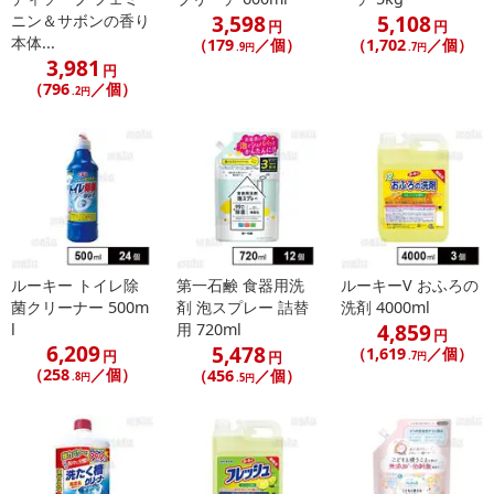
3,598
5,108
ニン＆サボンの香り
円
円
本体...
（179
／個）
（1,702
／個）
.9円
.7円
3,981
円
（796
／個）
.2円
ルーキー トイレ除
第一石鹸 食器用洗
ルーキーV おふろの
菌クリーナー 500m
剤 泡スプレー 詰替
洗剤 4000ml
4,859
l
用 720ml
円
6,209
5,478
（1,619
／個）
円
円
.7円
（258
／個）
（456
／個）
.8円
.5円