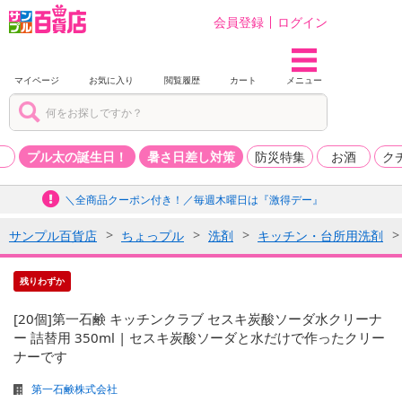
会員登録
ログイン
マイページ
お気に入り
閲覧履歴
カート
メニュー
品
プル太の誕生日！
暑さ日差し対策
防災特集
お酒
ク
＼全商品クーポン付き！／毎週木曜日は『激得デー』
サンプル百貨店
ちょっプル
洗剤
キッチン・台所用洗剤
残りわずか
[20個]第一石鹸 キッチンクラブ セスキ炭酸ソーダ水クリーナ
ー 詰替用 350ml | セスキ炭酸ソーダと水だけで作ったクリー
ナーです
第一石鹸株式会社