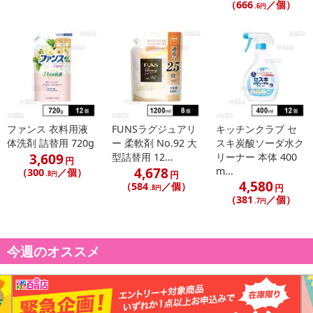
（666
／個）
.6円
ファンス 衣料用液
FUNSラグジュアリ
キッチンクラブ セ
体洗剤 詰替用 720g
ー 柔軟剤 No.92 大
スキ炭酸ソーダ水ク
3,609
型詰替用 12...
リーナー 本体 400
円
4,678
m...
（300
／個）
円
.8円
4,580
（584
／個）
円
.8円
（381
／個）
.7円
今週のオススメ