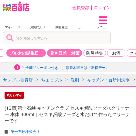
会員登録
ログイン
マイページ
お気に入り
閲覧履歴
カート
メニュー
品
プル太の誕生日！
暑さ日差し対策
防災特集
お酒
ク
＼全商品クーポン付き！／毎週木曜日は『激得デー』
サンプル百貨店
ちょっプル
洗剤
キッチン・台所用洗剤
残りわずか
[12個]第一石鹸 キッチンクラブ セスキ炭酸ソーダ水クリーナ
ー 本体 400ml | セスキ炭酸ソーダと水だけで作ったクリーナ
ーです
第一石鹸株式会社