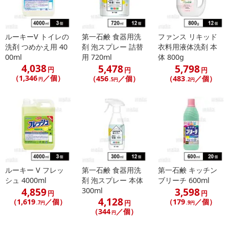
ルーキーV トイレの
第一石鹸 食器用洗
ファンス リキッド
洗剤 つめかえ用 40
剤 泡スプレー 詰替
衣料用液体洗剤 本
00ml
用 720ml
体 800g
4,038
5,478
5,798
円
円
円
（1,346
／個）
（456
／個）
（483
／個）
円
.5円
.2円
ルーキー V フレッ
第一石鹸 食器用洗
第一石鹸 キッチン
シュ 4000ml
剤 泡スプレー 本体
ブリーチ 600ml
4,859
3,598
300ml
円
円
4,128
（1,619
／個）
（179
／個）
円
.7円
.9円
（344
／個）
円