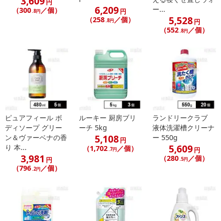
3,609
円
6,209
ー...
（300
／個）
円
.8円
5,528
（258
／個）
.8円
円
（552
／個）
.8円
ピュアフィール ボ
ルーキー 厨房ブリ
ランドリークラブ
ディソープ グリー
ーチ 5kg
液体洗濯槽クリーナ
5,108
ン＆ヴァーベナの香
ー 550g
円
5,609
り 本...
（1,702
／個）
円
.7円
3,981
（280
／個）
円
.5円
（796
／個）
.2円