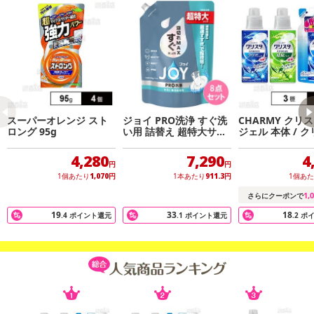
注意事項
【キャンセルについて】
スーパーオレンジ スト
ジョイ PRO洗浄 すぐ洗
CHARMY クリ
※お申込み後のキャンセルはお受けできません。
ロング 95g
い用 詰替え 超特大サイ
ジェル 本体 / 
記載されている内容を必ずご確認いただき、お届けする商品セット
ズ 920ML×8点セット
ェル 本体＆つめ
にご納得いただきましたうえでお申し込みください。
4,280
7,290
4
円
円
※パッケージ変更や商品リニューアル(成分など含む)等により、参考
1個あたり
1,070
円
1本あたり
911.3
円
1個あ
の掲載画像や画像内のバーコードなど、お届け商品と多少異なる場
1,
さらにクーポンで
合がございます。
19
33
18
.4
ポイント還元
.1
ポイント還元
.2
ポ
また、[新たな加工食品の原料原産地表示制度]の経過措置期間の終
了により、商品詳細内に記載の原産国・原材料の表記が旧表記の場
合がございます。
あらかじめご了承いただいた上でお申込みください。なお、本理由
によるお申込み後のキャンセル・返品交換は対応いたしかねます。