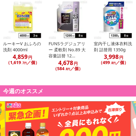
ルーキーV おふろの
FUNSラグジュアリ
室内干し液体衣料洗
洗剤 4000ml
ー 柔軟剤 No.89 大
剤 詰替用 1350g
4,859
3,998
容量詰替 12...
円
円
4,678
（1,619
／個）
（499
／個）
円
.7円
.8円
（584
／個）
.8円
今週のオススメ