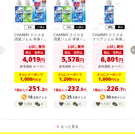
【お支払いについて】
※送料はお試し費用に含まれております。
※d払い、PayPay、au PAY、au PAY（auかんたん決済）、ソフトバ
ンクまとめて支払い、楽天ペイ、メルペイ、AEON Pay、Amazon
Payでお支払いの場合、決済のため外部サイトへ遷移します。
※予約商品は決済手段ごとに定められた決済期限日にお支払いを完
CHARMY クリスタ
CHARMY クリスタ
CHARMY クリスタ
ブ
消臭ジェル 本体 / ク
消臭ジェル 本体 / ク
クリアジェル 本体 4
ラ
了することがございます。ご了承いただいたうえでお申し込みくだ
リアジェル 本体＆
リアジェル 本体＆
80g
ス
お試し費用
お試し費用
お試し費用
つめかえ用
つめかえ用
プ
さい。
税込・送料込
税込・送料込
税込・送料込
4,019
5,578
6,801
円
円
円
発送日カレンダー
参考価格
オープン
参考価格
オープン
参考価格
オープン
さらにクーポンで
さらにクーポンで
さらにクーポンで
1,000
1,200
1,000
円引き
円引き
円引き
251
232
226
.2
.5
.7
1個あたり
円
1個あたり
円
1個あたり
円
18
25
30
.2ポイント
.3ポイント
.9ポイント
1,008
4
123
0
1,119
11
もっと見る
休業日