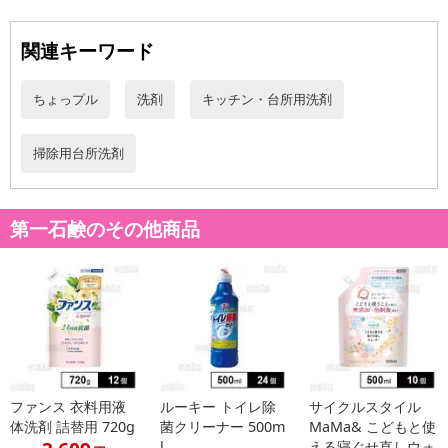
■
その他共通および商品カテゴリー別注意事項（※必ずご確認くだ
関連キーワード
さい）
ちょっプル
洗剤
キッチン・台所用洗剤
こちらの情報は
2026年07月09日
時点での情報となります。
掃除用台所洗剤
第一石鹸のその他商品
ファンス 衣料用液
ルーキー トイレ除
サイクルスタイル
体洗剤 詰替用 720g
菌クリーナー 500m
MaMa& こどもと使
l
える寝ぐせ直しウォ